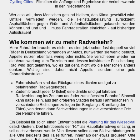
Cycling Cities
- Film über die Anfänge und Ergebnisse der Verkehrswende
in den Niederlanden
Wer also will, dass Menschen gesund bleiben, das Klima geschützt wird,
Unfälle vermieden werden, die Feinstaubbelastung zurückgeht,
Asphaltflächen gegen Grün- und Aufenthaltsflächen getauscht werden
können und und und ... muss Fahrradstraßen einrichten - auf bisherigen
Autostraßen!
Wie kommen wir zu mehr Radverkehr?
Mehr Fahrräder braucht es nicht - es sind jetzt schon fast doppelt so viel
Räder in Deutschland vorhanden wir Autos, nur werden sie wenig benutzt.
Appelle nützen ebenfalls wenig oder nichts. Sie verschieben wieder nur
die Verantwortung zum Einzelnen und dessen individueller Entscheidung.
Rad wird dort gefahren, wo es gut geht, nicht wo die Menschen anders
denken. Wichtig sind daher nicht Appelle, sondern eine gute
Fahrradinfrastruktur.
Fahrradstraßen sind das Rückgrat eines dichten und gut zu
befahrenden Radwegenetzes.
Zudem braucht jeder Ort(steil) eine direkte und gut fahrbare
Radverbindung ins Zentrum und/oder zum nächsten Bahnhof. Sinnvoll
kann dabei sein, aus den größeren Städten heraus Fahrradachsen in
verschiedene Richtungen zu legen (im Berglang z.B. entlang der
Täler), von denen dann Stichverbindungen in die verschiedene Orte
der Peripherie führen.
Ein Beispiel für solch einen Entwurf bietet die
Planung für das Wiesecktal
östlich Gießen. Dort führt bereits der "R7" als Hauptfahrradweg entlang, er
soll noch verbessert werde. Von diesem sollen dann Stichverbindungen in
alle Orte beidseits des Tales führen. Innerhalb der etwas größeren Orte
sind zudem Fahrradstraßen vorgeschlagen, auf denen dann der