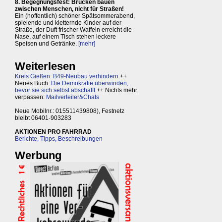
8. Begegnungsfest: Brücken bauen
zwischen Menschen, nicht für Straßen!
Ein (hoffentlich) schöner Spätsommerabend,
spielende und kletternde Kinder auf der
Straße, der Duft frischer Waffeln erreicht die
Nase, auf einem Tisch stehen leckere
Speisen und Getränke.
[mehr]
Weiterlesen
Kreis Gießen: B49-Neubau verhindern
++
Neues Buch:
Die Demokratie überwinden,
bevor sie sich selbst abschafft
++ Nichts mehr
verpassen:
Mailverteiler&Chats
Neue Mobilnr.: 015511439808), Festnetz
bleibt 06401-903283
AKTIONEN PRO FAHRRAD
Berichte, Tipps, Beschreibungen
Werbung