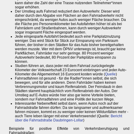
kann daher die Zahl der eine Trasse nutzenden Teilnehmer*innen
sogar erhöhen.
Der Umstieg aufs Fahrrad reduziert den Autoverkehr. Dieser wird
daher durch den Abgabe von Flächen an den Fahrradverkehr nicht
eingeschränkt, da weniger Autos auch weniger Fläche brauchen. Da
die Fläche pro Personenkilometer bei Autofahrten höher ist als bei
Fahrrädern und Straßenbahnen, kann durch weniger Autoverkehr
sogar insgesamt Fläche eingespart werden.
Jede eingesparte Autofahrt bedeutet auch eine Parkplatznutzung
weniger. Das wird Stück für Stück zur Einsparung von Parkraum
führen, der bisher in den Städten für das Auto bisher bereitgehalten
werden musste. Wer mit dem ÖPNV unterwegs ist, braucht gar keine
Parkflächen, Fahrräder nur sehr geringe. 80 Prozent weniger
Autoverkehr bedeutet, 80 Prozent der Parkplätze einsparen zu
können.
Studien führen an, dass jeder mit dem Fahrrad zurückgelegte
Kilometer der Volkswirtschaft 23 Eurocent einbringen und jeder Auto-
Kilometer die Allgemeinheit 16 Eurocent kosten würde (
Quelle
)
Fahrradfahren ist gesund - für die Radler*innen selbst, die sich
bewegen, und für alle anderen. Denn Fahrräder haben keinen
Verbrennungsmotor und kaum Reifenabrieb. Der Feinstaub in den
Städten stammt hauptsächlich vom Reifenabrieb der Autos. Der
Umstieg auf E-Autos würde hier also gar keine Vorteile bieten,
sondern nur Fahrradfahren und eine Politik der kurzen Wege.
Interessanter Nebeneffekt selbst dann, wenn Autos noch auf der
Fahrradstraße fahren dürfen: Da sie langsamer und aufmerksamer
fahren müssen, kommt es zu weniger oder keinen Wildunfällen mehr -
auch Tiere leben länger mit einer Verkehrswende! (Quelle:
Bericht
über die Fahrradstraße Daubringen-Lollar
)
Beispiele für positive Effekte von Verkehrsberuhigung und
Fahrradstraßen: