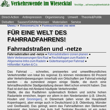
Direct-Action
Antirepression
Organisierung
Umwelt
Theorie&Politik
Debatten
Saasen/GI/Mittelhessen
Materialien
Service
Umwelt
»
Verkehrspolitik
»
Fahrradstraßen und mehr
FÜR EINE WELT DES
FAHRRADFAHRENS!
Fahrradstraßen und -netze
Fahrradstraßen und -netze
●
Fahrradstraßen/-zonen planen
●
Mehr Verbesserungen fürs Rad
●
Rechtsfragen zum Radeln
●
Allgemeine Infos zum Radeln
●
Gütertransport per Fahrrad
●
Hilfsmittel: Karten & Co.
Das Fahrrad ... schnelles, preiswertes und umweltfreundliches
Verkehrsmittel von lokal bis regional. Es können mindestens 60 Prozent
aller Verkehrsbewegungen innerhalb von Ortschaften per Fahrrad erledigt
werden - da zumindest zeigen einige Städte, die durch eine
fahrradfreundliche Stadtgestaltung diesen Wert schon erreicht haben. Das
Rad ist dort das mit Abstand häufigste Verkehrsmittel.
Städte, die das Radfahren systematisch fördern und solche hohen
Radanteile erreichen, liegen vor allem in den Niederlanden (z.B. Utrecht,
Houten und
Groningen
), in Dänemark (allen voran die Hauptstadt
Kopenhagen), aber einige auch in Deutschland (z.B. Oldenburg, Münster
und Greifswald). Das gelingt, wenn das Fahrradfahren den Stellenwert
bekommt, den bislang das Auto hat! Zentraler Baustein ist ein gutes