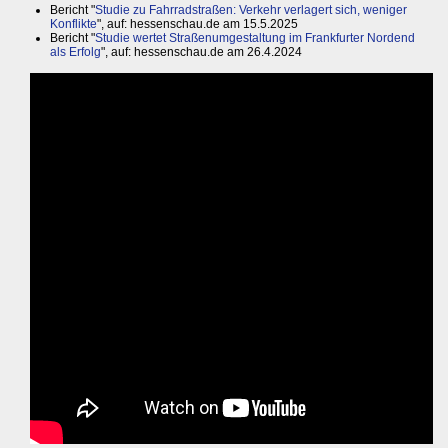
Bericht "
Studie zu Fahrradstraßen: Verkehr verlagert sich, weniger
Konflikte
", auf: hessenschau.de am 15.5.2025
Bericht "
Studie wertet Straßenumgestaltung im Frankfurter Nordend
als Erfolg
", auf: hessenschau.de am 26.4.2024