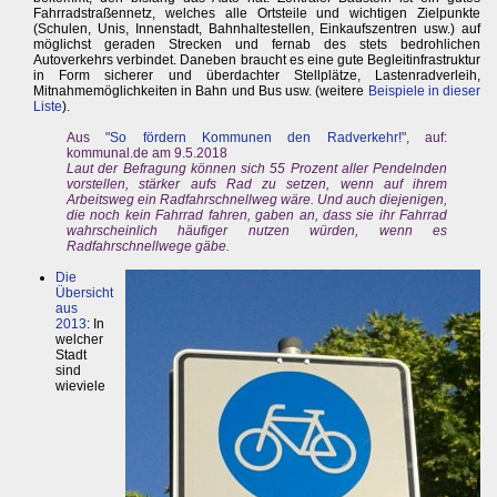
Fahrradstraßennetz, welches alle Ortsteile und wichtigen Zielpunkte
(Schulen, Unis, Innenstadt, Bahnhaltestellen, Einkaufszentren usw.) auf
möglichst geraden Strecken und fernab des stets bedrohlichen
Autoverkehrs verbindet. Daneben braucht es eine gute Begleitinfrastruktur
in Form sicherer und überdachter Stellplätze, Lastenradverleih,
Mitnahmemöglichkeiten in Bahn und Bus usw. (weitere
Beispiele in dieser
Liste
).
Aus "
So fördern Kommunen den Radverkehr!
", auf:
kommunal.de am 9.5.2018
Laut der Befragung können sich 55 Prozent aller Pendelnden
vorstellen, stärker aufs Rad zu setzen, wenn auf ihrem
Arbeitsweg ein Radfahrschnellweg wäre. Und auch diejenigen,
die noch kein Fahrrad fahren, gaben an, dass sie ihr Fahrrad
wahrscheinlich häufiger nutzen würden, wenn es
Radfahrschnellwege gäbe.
Die
Übersicht
aus
2013
: In
welcher
Stadt
sind
wieviele