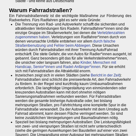
Städte - und keine aus Deutschland
Warum Fahrradstraßen?
Ein Fahrradstraßennetz ist die wichtigste Maßnahme zur Förderung des
Radverkehrs. Fürs Radfahren gibt es sehr viele Gründe:
Die Trennung von Rad- und Autoverkehr schafft die sichersten und
attraktivsten Verbindungen fürs Radeln. Fahrradfahrer*innen sind die
einzige Gruppe im Straßenverkehr, bei denen die
Verletztenzahlen
zugenommen haben
. Verletzungen von Radfahrer*innen durch von
denen verursachte Unfälle entstehen vor allem
durch falsche
Straßenbenutzung und Fehler beim Abbiegen
. Diese Ursachen
würden durch Fahrradstraßen mit ihrer Trennung Auto/Fahrrad
entschärft. Die stete Gefahr, die von Autos für Radler*innen ausgeht, ist
gebannt. Ganz besonders gilt das für alle Verkehrsteilnehmer*innen,
die unsicher oder langsam fahren, also
Kinder, Menschen mit
Handicap, Senior*innen und Radel-Anfänger*innen
. Für sie erhöht
sich mit Fahrradstraßen die Attraktivität enorm.
Inzwischen zeigt sich in vielen Städten (siehe
Bericht in der Zeit
):
Fahrradstraßen sind schlicht die preiswerteste Art, den Fahrradverkehr
zu fördern. In der Regel sind kurzfristig kaum Umbaumaßnahmen
erforderlich. Die langfristige Umgestaltung von einmündenden oder
kreuzenden Autostraßen kann mit dort ohnehin nötigen
Sanierungsmaßnahmen verbunden werden. Für Fahrradstraßen
werden die gesamte bisherige Autostraße oder, bei bislang
mehrspurigen Straßen, pro Fahrtrichtung eine komplette Spur in die
Fahrradstraße verwandelt. Da der Autoverkehr mit dem Umstieg aufs
Fahrrad abnimmt, kann dessen Fläche verringert werden. So sind
keine zusätzlichen Versiegelungen und Baumaßnahmen nötig.
Speziell bei bislang mehrspurigen Autostraßen: Die Leistungsfähigkeit
von zwei- und vierspurigen Straßen ist nicht sehr unterschiedlich
(siehe die geringen Auswirkungen bei Baustellen auf einer von zwei
Spuren). Die Umwandlung einer Autospur bei mehrspurigen Straßen