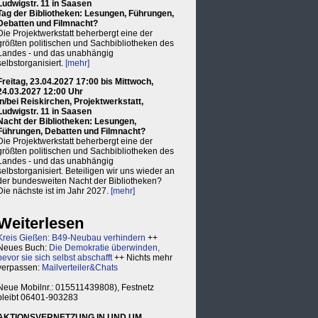
Ludwigstr. 11 in Saasen
Tag der Bibliotheken: Lesungen, Führungen,
Debatten und Filmnacht?
Die Projektwerkstatt beherbergt eine der
größten politischen und Sachbibliotheken des
Landes - und das unabhängig
selbstorganisiert.
[mehr]
Freitag, 23.04.2027 17:00 bis Mittwoch,
24.03.2027 12:00 Uhr
in/bei Reiskirchen, Projektwerkstatt,
Ludwigstr. 11 in Saasen
Nacht der Bibliotheken: Lesungen,
Führungen, Debatten und Filmnacht?
Die Projektwerkstatt beherbergt eine der
größten politischen und Sachbibliotheken des
Landes - und das unabhängig
selbstorganisiert. Beteiligen wir uns wieder an
der bundesweiten Nacht der Bibliotheken?
Die nächste ist im Jahr 2027.
[mehr]
Weiterlesen
Kreis Gießen: B49-Neubau verhindern
++
Neues Buch:
Die Demokratie überwinden,
bevor sie sich selbst abschafft
++ Nichts mehr
verpassen:
Mailverteiler&Chats
Neue Mobilnr.: 015511439808), Festnetz
bleibt 06401-903283
AKTIONSVERNETZUNG IN UND UM