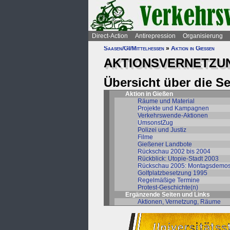
Direct-Action
Antirepression
Organisierung
Saasen/GI/Mittelhessen
»
Aktion in Gießen
AKTIONSVERNETZUN
Übersicht über die S
Aktion in Gießen
Räume und Material
Projekte und Kampagnen
Verkehrswende-Aktionen
UmsonstZug
Polizei und Justiz
Filme
Gießener Landbote
Rückschau 2002 bis 2004
Rückblick: Utopie-Stadt 2003
Rückschau 2005: Montagsdemo
Golfplatzbesetzung 1995
Regelmäßige Termine
Protest-Geschichte(n)
Ergänzende Seiten und Links
Aktionen, Vernetzung, Räume