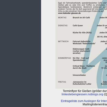
Terminflyer für Gießen (größer dur
linkeslebengiessen.noblogs.org
(Q
Eintrageliste zum Auslegen für Inter
Mailinglisteneintrag