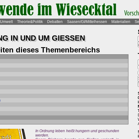
Umwelt
Theorie&Politik
Debatten
Saasen/GI/Mittelhessen
Materialien
Se
G IN UND UM GIESSEN
eiten dieses Themenbereichs
s
In Ordnung leben heißt hungern und geschunden
werden.