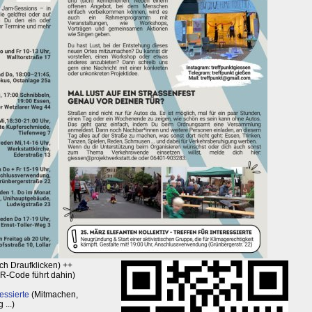
ch Draufklicken) ++
R-Code führt dahin)
essierte
(Mitmachen,
 ...)