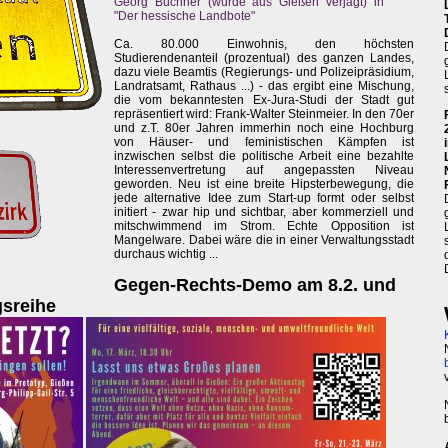
Georg Büchner (wurde aus Gießen verjagt) in
"Der hessische Landbote"
Ca. 80.000 Einwohnis, den höchsten
Studierendenanteil (prozentual) des ganzen Landes,
dazu viele Beamtis (Regierungs- und Polizeipräsidium,
Landratsamt, Rathaus ...) - das ergibt eine Mischung,
die vom bekanntesten Ex-Jura-Studi der Stadt gut
repräsentiert wird: Frank-Walter Steinmeier. In den 70er
und z.T. 80er Jahren immerhin noch eine Hochburg
von Häuser- und feministischen Kämpfen ist
inzwischen selbst die politische Arbeit eine bezahlte
Interessenvertretung auf angepassten Niveau
geworden. Neu ist eine breite Hipsterbewegung, die
jede alternative Idee zum Start-up formt oder selbst
initiert - zwar hip und sichtbar, aber kommerziell und
mitschwimmend im Strom. Echte Opposition ist
Mangelware. Dabei wäre die in einer Verwaltungsstadt
durchaus wichtig ...
Gegen-Rechts-Demo am 8.2. und
gsreihe