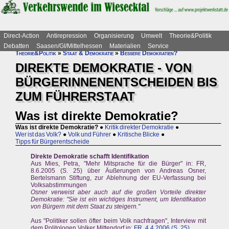
Direct-Action
Antirepression
Organisierung
Umwelt
Theorie&Politik
Debatten
Saasen/GI/Mittelhessen
Materialien
Service
Theorie&Politik
»
Staat & Demokratie
»
Bessere Demokratien?
DIREKTE DEMOKRATIE - VON
BÜRGERINNENENTSCHEIDEN BIS
ZUM FÜHRERSTAAT
Was ist direkte Demokratie?
Was ist direkte Demokratie?
●
Kritik direkter Demokratie
●
Wer ist das Volk?
●
Volk und Führer
●
Kritische Blicke
●
Tipps für Bürgerentscheide
Direkte Demokratie schafft Identifikation
Aus Mies, Petra, "Mehr Mitsprache für die Bürger" in: FR,
8.6.2005 (S. 25) über Äußerungen von Andreas Osner,
Bertelsmann Stiftung, zur Ablehnung der EU-Verfassung bei
Volksabstimmungen
Osner verweist aber auch auf die großen Vorteile direkter
Demokratie: "Sie ist ein wichtiges Instrument, um Identifikation
von Bürgern mit dem Staat zu steigern."
Aus "Politiker sollen öfter beim Volk nachfragen", Interview mit
dem Politologen Volker Mittendorf in:
FR, 4.4.2006 (S. 25)