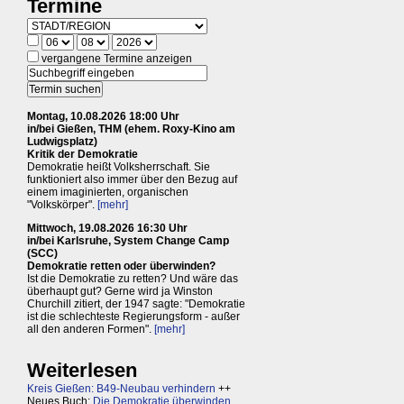
Termine
vergangene Termine anzeigen
Montag, 10.08.2026 18:00 Uhr
in/bei Gießen, THM (ehem. Roxy-Kino am
Ludwigsplatz)
Kritik der Demokratie
Demokratie heißt Volksherrschaft. Sie
funktioniert also immer über den Bezug auf
einem imaginierten, organischen
"Volkskörper".
[mehr]
Mittwoch, 19.08.2026 16:30 Uhr
in/bei Karlsruhe, System Change Camp
(SCC)
Demokratie retten oder überwinden?
Ist die Demokratie zu retten? Und wäre das
überhaupt gut? Gerne wird ja Winston
Churchill zitiert, der 1947 sagte: "Demokratie
ist die schlechteste Regierungsform - außer
all den anderen Formen".
[mehr]
Weiterlesen
Kreis Gießen: B49-Neubau verhindern
++
Neues Buch:
Die Demokratie überwinden,