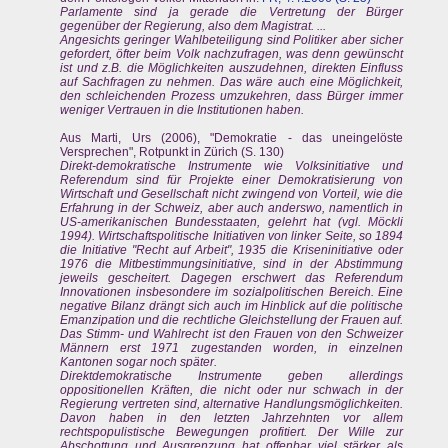
Parlamente sind ja gerade die Vertretung der Bürger
gegenüber der Regierung, also dem Magistrat. ...
Angesichts geringer Wahlbeteiligung sind Politiker aber sicher
gefordert, öfter beim Volk nachzufragen, was denn gewünscht
ist und z.B. die Möglichkeiten auszudehnen, direkten Einfluss
auf Sachfragen zu nehmen. Das wäre auch eine Möglichkeit,
den schleichenden Prozess umzukehren, dass Bürger immer
weniger Vertrauen in die Institutionen haben.
Aus Marti, Urs (2006), "Demokratie - das uneingelöste
Versprechen", Rotpunkt in Zürich (S. 130)
Direkt-demokratische Instrumente wie Volksinitiative und
Referendum sind für Projekte einer Demokratisierung von
Wirtschaft und Gesellschaft nicht zwingend von Vorteil, wie die
Erfahrung in der Schweiz, aber auch anderswo, namentlich in
US-amerikanischen Bundesstaaten, gelehrt hat (vgl. Möckli
1994). Wirtschaftspolitische Initiativen von linker Seite, so 1894
die Initiative "Recht auf Arbeit", 1935 die Kriseninitiative oder
1976 die Mitbestimmungsinitiative, sind in der Abstimmung
jeweils gescheitert. Dagegen erschwert das Referendum
Innovationen insbesondere im sozialpolitischen Bereich. Eine
negative Bilanz drängt sich auch im Hinblick auf die politische
Emanzipation und die rechtliche Gleichstellung der Frauen auf.
Das Stimm- und Wahlrecht ist den Frauen von den Schweizer
Männern erst 1971 zugestanden worden, in einzelnen
Kantonen sogar noch später.
Direktdemokratische Instrumente geben allerdings
oppositionellen Kräften, die nicht oder nur schwach in der
Regierung vertreten sind, alternative Handlungsmöglichkeiten.
Davon haben in den letzten Jahrzehnten vor allem
rechtspopulistische Bewegungen profitiert. Der Wille zur
Abschottung und Ausgrenzung hat offenbar viel stärker als