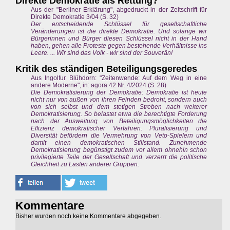
Direkte Demokratie als Rettung?
Aus der "Berliner Erklärung", abgedruckt in der Zeitschrift für
Direkte Demokratie 3/04 (S. 32)
Der entscheidende Schlüssel für gesellschaftliche
Veränderungen ist die direkte Demokratie. Und solange wir
Bürgerinnen und Bürger diesen Schlüssel nicht in der Hand
haben, gehen alle Proteste gegen bestehende Verhältnisse ins
Leere. ... Wir sind das Volk - wir sind der Souverän!
Kritik des ständigen Beteiligungsgeredes
Aus Ingolfur Blühdorn: "Zeitenwende: Auf dem Weg in eine
andere Moderne", in: agora 42 Nr. 4/2024 (S. 28)
Die Demokratisierung der Demokratie: Demokratie ist heute
nicht nur von außen von ihren Feinden bedroht, sondern auch
von sich selbst und dem stetigen Streben nach weiterer
Demokratisierung. So belastet etwa die berechtigte Forderung
nach der Ausweitung von Beteiligungsmöglichkeiten die
Effizienz demokratischer Verfahren. Pluralisierung und
Diversität befördern die Vermehrung von Veto-Spielern und
damit einen demokratischen Stillstand. Zunehmende
Demokratisierung begünstigt zudem vor allem ohnehin schon
privilegierte Teile der Gesellschaft und verzerrt die politische
Gleichheit zu Lasten anderer Gruppen.
Kommentare
Bisher wurden noch keine Kommentare abgegeben.