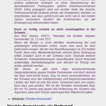
andere politische Anliegen zu einer Intensivierung der
demokratischen Partizipation geführt (Hürlimann/Aratnam
2004). Eifrig propaglert wird von rechter Seite die Ansicht,
Volkssouveränität bedeute primär die Kompetenz, darüber zu
entscheiden, wer dazu gehört und wer nicht, wie in den letzten
Jahren besonders deutlich die Kontroversen um die
Einbürgerung dokumentiert haben.
Doch so richtig scheint es nicht voranzugehen in der
Schweiz ...
Aus Rob Kenius (2017): "Neustart mit direkter digitaler
Demokratie" (S. 71 und 157)
Wenn die Bürger in einer direkten Abstimmung frei und
unbefangen entscheiden sollen, muss man auch für eine
Diskussion sorgen, die frei von Beeinflussungen ist. Ein heikler
Punkt, denn eine Medienlandschaft, welche diese Bedingung
erfüllt, existiert auch in der Schweiz nicht. Deshalb bleiben
Schweizer Volksabstimmungen beeinflussbar durch finanziell
aufwendige Werbekampagnen und können im Prinzip von
außen gelenkt werden. ...
Wir sehen, es gibt nicht viele ernstzunehmende
Gegenargumente gegen Direkte Demokratie und doch (kommt
die Idee nicht leicht voran. Das ist umso verwunderlicher, als
die Schweiz eins der erfolgreichsten und begehrenswertesten
Länder der Welt ist und fast jeder Schweizer wird uns sagen,
dass dies zum großen Teil an der Direkten Demokratie liegt.
Bis vor 50 Jahren galt gegen die Verfassung der Schweiz das
Argument, dass dort Frauen überhaupt kein Wahlrecht hatten.
Wikipedia "
Direkte Demokratie
"