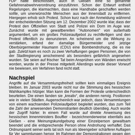
FDP hatte beschlossen, auch in Gießen eine so genannte
Gefahrenabwehrverordnung einzuführen. Schon der Entwurf enthielt
Regelungen, die klarmachten, dass eine Handhabe geschaffen werden
sollte, um unerwünschte Menschen aus der Innenstadt zu entfernen.
Hiergegen erhob sich Protest. Schon kurz nach der Anmeldung während
der entscheidenden Sitzung am 12. Dezember 2002 wurde klar, dass der
Protest den Offiziellen von Stadt und Polizei ein Dorn im Auge war.
Zunächst wurde mit gewaltbereiten "Autonomen" von außerhalb
argumentiert, um ein großes Polizeiaufgebot zu rechtfertigen und den
Protest öffentlich zu denunzieren. An scheinend um die Wirkung zu
verstärken, erfand der damalige Bürgermeister und jetzige
Oberbürgermeister Haumann (CDU) eine Bombendrohung, die es nie
gab. Zuletzt kam es noch zu zwei Verhaftungen gegen Personen, die von
der Stadtregierung anscheinend als besonders gefährlich angesehen
wurden. Sie seien auf frischer Tat beim Ansprühen von Wänden erwischt
worden, wurde in der Presse mitgeteilt. Allerdings wurde dieser Vorwurf
nie bewiesen, ein Verfahren fand nicht statt.
Nachspiel
Angriffe auf die Versammlungsfreiheit sollten kein einmaliges Ereignis
bleiben. Im Januar 2003 wurde nicht nur die Stimmung des hessischen
Wahlkampfes hitziger. Man kann die Formen der Proteste unterschiedlich
beurteilen. Die einen fanden sie „kreativ“, die anderen nervig. Positionen
wie in vielen Städten. Augenscheinlich war jedoch, dass Versammlungen
von einem wachsenden Polizeiaufgebot begleitet wurden, das zum Teil
die Zahl der anwesenden Demonstranten deutlich überstieg. Auch wurde
der Zugriff härter. In einem Fall wurde auf direkte Anweisung des
hessischen Innenministers Bouffier - bezeichnenderweise ebenfalls aus
Gießen - eine Meinungskundgebung einer Einzelperson gewaltsam
beendet und die entsprechende Person ohne Androhung verhaftet. Das
Ordnungsamt seiner seits tat sich nun als Ideengeber schärferer Auflagen
für Ver sammlungen hervor. Im Rahmen der Demonstrationen gegen den