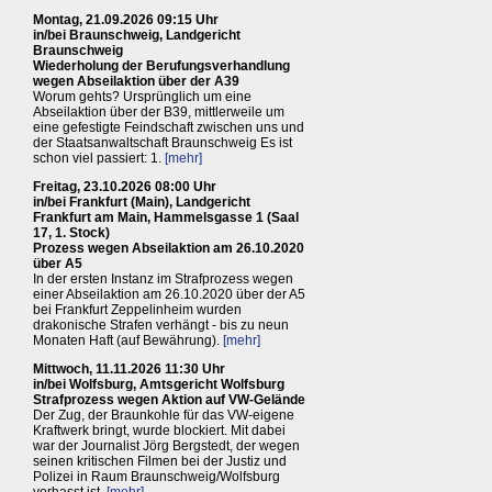
Montag, 21.09.2026 09:15 Uhr
in/bei Braunschweig, Landgericht
Braunschweig
Wiederholung der Berufungsverhandlung
wegen Abseilaktion über der A39
Worum gehts? Ursprünglich um eine
Abseilaktion über der B39, mittlerweile um
eine gefestigte Feindschaft zwischen uns und
der Staatsanwaltschaft Braunschweig Es ist
schon viel passiert: 1.
[mehr]
Freitag, 23.10.2026 08:00 Uhr
in/bei Frankfurt (Main), Landgericht
Frankfurt am Main, Hammelsgasse 1 (Saal
17, 1. Stock)
Prozess wegen Abseilaktion am 26.10.2020
über A5
In der ersten Instanz im Strafprozess wegen
einer Abseilaktion am 26.10.2020 über der A5
bei Frankfurt Zeppelinheim wurden
drakonische Strafen verhängt - bis zu neun
Monaten Haft (auf Bewährung).
[mehr]
Mittwoch, 11.11.2026 11:30 Uhr
in/bei Wolfsburg, Amtsgericht Wolfsburg
Strafprozess wegen Aktion auf VW-Gelände
Der Zug, der Braunkohle für das VW-eigene
Kraftwerk bringt, wurde blockiert. Mit dabei
war der Journalist Jörg Bergstedt, der wegen
seinen kritischen Filmen bei der Justiz und
Polizei in Raum Braunschweig/Wolfsburg