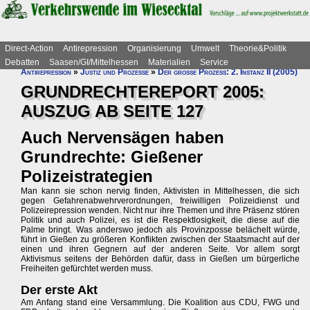
Direct-Action
Antirepression
Organisierung
Umwelt
Theorie&Politik
Debatten
Saasen/GI/Mittelhessen
Materialien
Service
Antirepression
»
Justiz und Prozesse
»
Der große Prozess: 2. Instanz II (2005)
GRUNDRECHTEREPORT 2005:
AUSZUG AB SEITE 127
Auch Nervensägen haben
Grundrechte: Gießener
Polizeistrategien
Man kann sie schon nervig finden, Aktivisten in Mittelhessen, die sich
gegen Gefahrenabwehrverordnungen, freiwilligen Polizeidienst und
Polizeirepression wenden. Nicht nur ihre Themen und ihre Präsenz stören
Politik und auch Polizei, es ist die Respektlosigkeit, die diese auf die
Palme bringt. Was anderswo jedoch als Provinzposse belächelt würde,
führt in Gießen zu größeren Konflikten zwischen der Staatsmacht auf der
einen und ihren Gegnern auf der anderen Seite. Vor allem sorgt
Aktivismus seitens der Behörden dafür, dass in Gießen um bürgerliche
Freiheiten gefürchtet werden muss.
Der erste Akt
Am Anfang stand eine Versammlung. Die Koalition aus CDU, FWG und