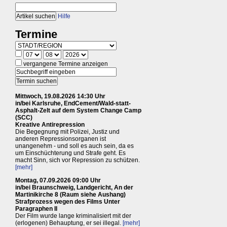
Hilfe
Termine
vergangene Termine anzeigen
Mittwoch, 19.08.2026 14:30 Uhr
in/bei Karlsruhe, EndCement/Wald-statt-
Asphalt-Zelt auf dem System Change Camp
(SCC)
Kreative Antirepression
Die Begegnung mit Polizei, Justiz und
anderen Repressionsorganen ist
unangenehm - und soll es auch sein, da es
um Einschüchterung und Strafe geht. Es
macht Sinn, sich vor Repression zu schützen.
[mehr]
Montag, 07.09.2026 09:00 Uhr
in/bei Braunschweig, Landgericht, An der
Martinikirche 8 (Raum siehe Aushang)
Strafprozess wegen des Films Unter
Paragraphen II
Der Film wurde lange kriminalisiert mit der
(erlogenen) Behauptung, er sei illegal.
[mehr]