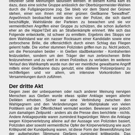
offizieller Seite Meinungen tabuisiert werden. In diesem Klima kam es
dazu, dass eine solche Gruppe anlässlich der Oberbürgermeister-Wahlen
durch die Fußgängerzone zog. Sie blieb vor dem Stand der Grünen
stehen, einer von ihnen mit einer grünen Gießkanne "bewaffnet".
Argwöhnisch beobachtet wurde dies von der Polizei, die sich damit
beschäftigte, Wahlstände der Parteien zu bewachen und sie vor
vermeintlichen Angriffen einer Gruppe zu schützen, die schon äußerlich
eher an die Hippie?Zeit als an Straßenkämpfe erinnert. Wie sich das
Folgende entwickelte, ist schwer zu ermitteln. Ergebnis des Stopps vor
dem Wahlstand war ein nasser Rocksaum einer Kandidatin sowie eine
zerbrochene Brille, die offensichtlich durch einen Schlag das Fliegen
gelernt hatte. Die vorher stummen Polizisten griffen nun zu. Nicht jedoch,
um die Personalien beider - in Gießen stadtbekannter - Kontrahenten
festzustellen, sondern um den Träger der nun zerbrochenen Brille
festzunehmen und zu viert in einen Polizeibus zu verladen. Im weiteren
Verlauf des Wahlkampfs wurde nun der ver meintliche gewaltsame Angriff
mittels einer Gießkanne dazu genutzt, eine stärkere Polizeipräsenz zu
rechtfertigen und vor allem, um intensive Vorkontrollen bei
Versammlungen durch zuführen.
Der dritte Akt
Gegen zwei der unbequemen oder nach anderer Meinung nervigen
Menschen aus Gießen wurde etwas später Anklage wegen allerlei
Delikten erhoben. Sicher war eine Verbindung zwischen den
Wahlgegnern und den Veränderungen der Wahlplakate von vielen
Politikern und der Öffentlichkeit vermutet worden. Bewiesen war jedoch
zum damaligen Zeitpunkt - anders als die Presse dies berichtete - nichts.
Andere Anklagepunkte waren zumindest fragwürdiger. Wenn die Anklage
wegen Körperverletzung alleine auf der Aussage von Polizisten basiert,
Polizisten aber sowohl vermeintliche Opfer der Körperverletzung wie auch
Kritikpunkt der Kundgebung waren, ist diese Form der Beweisführung bei
der aufgeheizten Stimmung Gießens zumindest kritikwürdig. Das