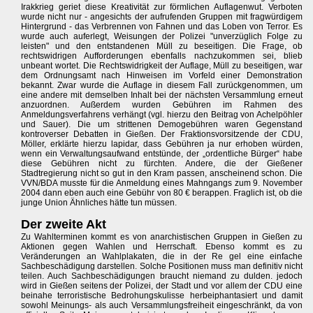
Irakkrieg geriet diese Kreativität zur förmlichen Auflagenwut. Verboten
wurde nicht nur - angesichts der aufrufenden Gruppen mit fragwürdigem
Hintergrund - das Verbrennen von Fahnen und das Loben von Terror. Es
wurde auch auferlegt, Weisungen der Polizei "unverzüglich Folge zu
leisten" und den entstandenen Müll zu beseitigen. Die Frage, ob
rechtswidrigen Aufforderungen ebenfalls nachzukommen sei, blieb
unbeant wortet. Die Rechtswidrigkeit der Auflage, Müll zu beseitigen, war
dem Ordnungsamt nach Hinweisen im Vorfeld einer Demonstration
bekannt. Zwar wurde die Auflage in diesem Fall zurückgenommen, um
eine andere mit demselben Inhalt bei der nächsten Versammlung erneut
anzuordnen. Außerdem wurden Gebühren im Rahmen des
Anmeldungsverfahrens verhängt (vgl. hierzu den Beitrag von Achelpöhler
und Sauer). Die um strittenen Demogebühren waren Gegenstand
kontroverser Debatten in Gießen. Der Fraktionsvorsitzende der CDU,
Möller, erklärte hierzu lapidar, dass Gebühren ja nur erhoben würden,
wenn ein Verwaltungsaufwand entstünde, der „ordentliche Bürger“ habe
diese Gebühren nicht zu fürchten. Andere, die der Gießener
Stadtregierung nicht so gut in den Kram passen, anscheinend schon. Die
VVN/BDA musste für die Anmeldung eines Mahngangs zum 9. November
2004 dann eben auch eine Gebühr von 80 € berappen. Fraglich ist, ob die
junge Union Ähnliches hätte tun müssen.
Der zweite Akt
Zu Wahlterminen kommt es von anarchistischen Gruppen in Gießen zu
Aktionen gegen Wahlen und Herrschaft. Ebenso kommt es zu
Veränderungen an Wahlplakaten, die in der Re gel eine einfache
Sachbeschädigung darstellen. Solche Positionen muss man definitiv nicht
teilen. Auch Sachbeschädigungen braucht niemand zu dulden. jedoch
wird in Gießen seitens der Polizei, der Stadt und vor allem der CDU eine
beinahe terroristische Bedrohungskulisse herbeiphantasiert und damit
sowohl Meinungs- als auch Versammlungsfreiheit eingeschränkt, da von