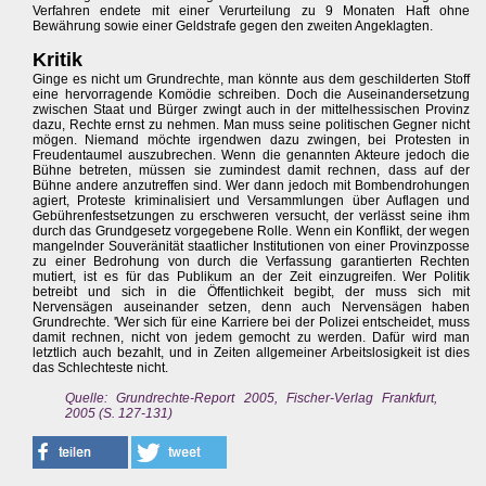
Verfahren endete mit einer Verurteilung zu 9 Monaten Haft ohne
Bewährung sowie einer Geldstrafe gegen den zweiten Angeklagten.
Kritik
Ginge es nicht um Grundrechte, man könnte aus dem geschilderten Stoff
eine hervorragende Komödie schreiben. Doch die Auseinandersetzung
zwischen Staat und Bürger zwingt auch in der mittelhessischen Provinz
dazu, Rechte ernst zu nehmen. Man muss seine politischen Gegner nicht
mögen. Niemand möchte irgendwen dazu zwingen, bei Protesten in
Freudentaumel auszubrechen. Wenn die genannten Akteure jedoch die
Bühne betreten, müssen sie zumindest damit rechnen, dass auf der
Bühne andere anzutreffen sind. Wer dann jedoch mit Bombendrohungen
agiert, Proteste kriminalisiert und Versammlungen über Auflagen und
Gebührenfestsetzungen zu erschweren versucht, der verlässt seine ihm
durch das Grundgesetz vorgegebene Rolle. Wenn ein Konflikt, der wegen
mangelnder Souveränität staatlicher Institutionen von einer Provinzposse
zu einer Bedrohung von durch die Verfassung garantierten Rechten
mutiert, ist es für das Publikum an der Zeit einzugreifen. Wer Politik
betreibt und sich in die Öffentlichkeit begibt, der muss sich mit
Nervensägen auseinander setzen, denn auch Nervensägen haben
Grundrechte. 'Wer sich für eine Karriere bei der Polizei entscheidet, muss
damit rechnen, nicht von jedem gemocht zu werden. Dafür wird man
letztlich auch bezahlt, und in Zeiten allgemeiner Arbeitslosigkeit ist dies
das Schlechteste nicht.
Quelle: Grundrechte-Report 2005, Fischer-Verlag Frankfurt,
2005 (S. 127-131)