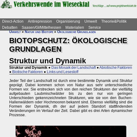
Direct-Action
Antirepression
Organisierung
Umwelt
Theorie&Politik
Debatten
Saasen/GI/Mittelhessen
Materialien
Service
Umwelt
»
Natur und Biotope
»
Ökologische Grundlagen
BIOTOPSCHUTZ: ÖKOLOGISCHE
GRUNDLAGEN
Struktur und Dynamik
Struktur und Dynamik
●
Das Mosaik der Landschaft
●
Abiotische Faktoren
●
Biotische Faktoren
●
Links und Lesestoff
Jeder Teil der Landschaft ist durch eine bestimmte Dynamik und Struktur
geprägt. Dabei kommen schon von Natur aus sehr unterschiedliche
Formen vor. Sie erstrecken sich von den reichen Strukturen der vielfältig
aufgebauten Laubmischwälder bis zu den nur von geringen
Unterschieden gekennzeichneten Strukturen, wie sie von den Buchen-
Hallenwäldern oder Hochmooren bekannt sind. Ebenso vielfältig sind die
Formen der Dynamik, dh der auf jedem Standort stattfindenden
Veränderungen im Verlauf der Zeit. Dabei gibt es drei Arten dynamischer
Prozesse.