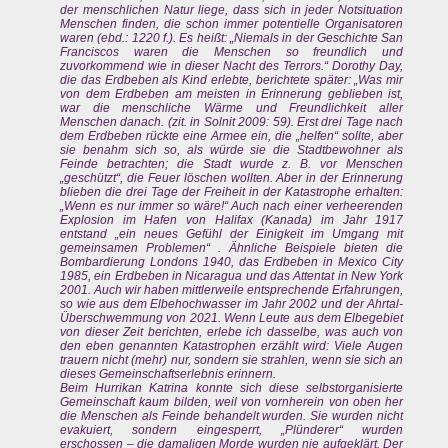
der menschlichen Natur liege, dass sich in jeder Notsituation
Menschen finden, die schon immer potentielle Organisatoren
waren (ebd.: 1220 f.). Es heißt: „Niemals in der Geschichte San
Franciscos waren die Menschen so freundlich und
zuvorkommend wie in dieser Nacht des Terrors.“ Dorothy Day,
die das Erdbeben als Kind erlebte, berichtete später: „Was mir
von dem Erdbeben am meisten in Erinnerung geblieben ist,
war die menschliche Wärme und Freundlichkeit aller
Menschen danach. (zit. in Solnit 2009: 59). Erst drei Tage nach
dem Erdbeben rückte eine Armee ein, die „helfen“ sollte, aber
sie benahm sich so, als würde sie die Stadtbewohner als
Feinde betrachten; die Stadt wurde z. B. vor Menschen
„geschützt“, die Feuer löschen wollten. Aber in der Erinnerung
blieben die drei Tage der Freiheit in der Katastrophe erhalten:
„Wenn es nur immer so wäre!“ Auch nach einer verheerenden
Explosion im Hafen von Halifax (Kanada) im Jahr 1917
entstand „ein neues Gefühl der Einigkeit im Umgang mit
gemeinsamen Problemen“ . Ähnliche Beispiele bieten die
Bombardierung Londons 1940, das Erdbeben in Mexico City
1985, ein Erdbeben in Nicaragua und das Attentat in New York
2001. Auch wir haben mittlerweile entsprechende Erfahrungen,
so wie aus dem Elbehochwasser im Jahr 2002 und der Ahrtal-
Überschwemmung von 2021. Wenn Leute aus dem Elbegebiet
von dieser Zeit berichten, erlebe ich dasselbe, was auch von
den eben genannten Katastrophen erzählt wird: Viele Augen
trauern nicht (mehr) nur, sondern sie strahlen, wenn sie sich an
dieses Gemeinschaftserlebnis erinnern.
Beim Hurrikan Katrina konnte sich diese selbstorganisierte
Gemeinschaft kaum bilden, weil von vornherein von oben her
die Menschen als Feinde behandelt wurden. Sie wurden nicht
evakuiert, sondern eingesperrt, „Plünderer“ wurden
erschossen – die damaligen Morde wurden nie aufgeklärt. Der