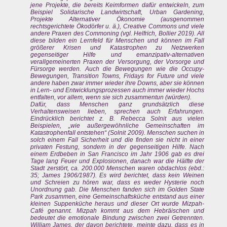
jene Projekte, die bereits Keimformen dafür entwickeln, zum
Beispiel Solidarische Landwirtschaft, Urban Gardening,
Projekte Alternativer Ökonomie (ausgenommen
rechtsgerichtete Ökodörfer u. ä.), Creative Commons und viele
andere Praxen des Commoning (vgl. Helfrich, Bollier 2019). All
diese bilden ein Lernfeld für Menschen und können im Fall
größerer Krisen und Katastrophen zu Netzwerken
gegenseitiger Hilfe und emanzipativ-alternativen
verallgemeinerten Praxen der Versorgung, der Vorsorge und
Fürsorge werden. Auch die Bewegungen wie die Occupy-
Bewegungen, Transition Towns, Fridays for Future und viele
andere haben zwar immer wieder ihre Downs, aber sie können
in Lern- und Entwicklungsprozessen auch immer wieder Hochs
entfalten, vor allem, wenn sie sich zusammentun (würden).
Dafür, dass Menschen ganz grundsätzlich diese
Verhaltensweisen lieben, sprechen auch Erfahrungen.
Eindrücklich berichtet z. B. Rebecca Solnit aus vielen
Beispielen, „wie außergewöhnliche Gemeinschaften im
Katastrophenfall entstehen“ (Solnit 2009). Menschen suchen in
solch einem Fall Sicherheit und die finden sie nicht in einer
privaten Festung, sondern in der gegenseitigen Hilfe. Nach
einem Erdbeben in San Francisco im Jahr 1906 gab es drei
Tage lang Feuer und Explosionen, danach war die Hälfte der
Stadt zerstört, ca. 200.000 Menschen waren obdachlos (ebd.:
35; James 1906/1987). Es wird berichtet, dass kein Weinen
und Schreien zu hören war, dass es weder Hysterie noch
Unordnung gab. Die Menschen fanden sich im Golden State
Park zusammen, eine Gemeinschaftsküche entstand aus einer
kleinen Suppenküche heraus und dieser Ort wurde Mizpah-
Café genannt. Mizpah kommt aus dem Hebräischen und
bedeutet die emotionale Bindung zwischen zwei Getrennten.
William James, der davon berichtete, meinte dazu, dass es in