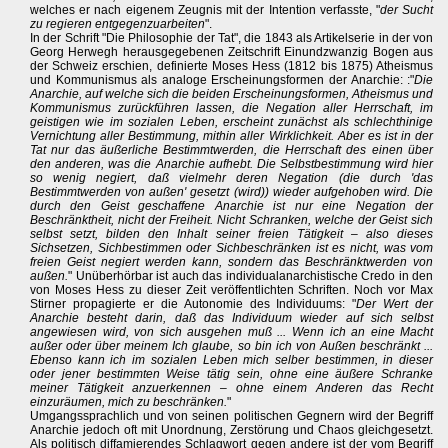
welches er nach eigenem Zeugnis mit der Intention verfasste, "
der Sucht
zu regieren entgegenzuarbeiten
".
In der Schrift "Die Philosophie der Tat", die 1843 als Artikelserie in der von
Georg Herwegh herausgegebenen Zeitschrift Einundzwanzig Bogen aus
der Schweiz erschien, definierte Moses Hess (1812 bis 1875) Atheismus
und Kommunismus als analoge Erscheinungsformen der Anarchie: :"
Die
Anarchie, auf welche sich die beiden Erscheinungsformen, Atheismus und
Kommunismus zurückführen lassen, die Negation aller Herrschaft, im
geistigen wie im sozialen Leben, erscheint zunächst als schlechthinige
Vernichtung aller Bestimmung, mithin aller Wirklichkeit. Aber es ist in der
Tat nur das äußerliche Bestimmtwerden, die Herrschaft des einen über
den anderen, was die Anarchie aufhebt. Die Selbstbestimmung wird hier
so wenig negiert, daß vielmehr deren Negation (die durch 'das
Bestimmtwerden von außen' gesetzt (wird)) wieder aufgehoben wird. Die
durch den Geist geschaffene Anarchie ist nur eine Negation der
Beschränktheit, nicht der Freiheit. Nicht Schranken, welche der Geist sich
selbst setzt, bilden den Inhalt seiner freien Tätigkeit – also dieses
Sichsetzen, Sichbestimmen oder Sichbeschränken ist es nicht, was vom
freien Geist negiert werden kann, sondern das Beschränktwerden von
außen.
" Unüberhörbar ist auch das individualanarchistische Credo in den
von Moses Hess zu dieser Zeit veröffentlichten Schriften. Noch vor Max
Stirner propagierte er die Autonomie des Individuums: "
Der Wert der
Anarchie besteht darin, daß das Individuum wieder auf sich selbst
angewiesen wird, von sich ausgehen muß ... Wenn ich an eine Macht
außer oder über meinem Ich glaube, so bin ich von Außen beschränkt ...
Ebenso kann ich im sozialen Leben mich selber bestimmen, in dieser
oder jener bestimmten Weise tätig sein, ohne eine äußere Schranke
meiner Tätigkeit anzuerkennen – ohne einem Anderen das Recht
einzuräumen, mich zu beschränken.
"
Umgangssprachlich und von seinen politischen Gegnern wird der Begriff
Anarchie jedoch oft mit Unordnung, Zerstörung und Chaos gleichgesetzt.
Als politisch diffamierendes Schlagwort gegen andere ist der vom Begriff