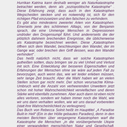
Hurrikan Katrina kann deshalb weniger als Naturkatastrophe
betrachtet werden, denn als „soziopolitische Katastrophe“ .
Diese Erfahrung zeigt, dass auch in den Katastrophen
Wegscheiden stecken und es notwendig ist, sich für den
richtigen Pfad einzusetzen und den falschen zu verhindern.
Es gibt also mindestens zweierlei Arten von Katastrophen.
Einerseits jene des schlimmen Alltags, von der Benjamin
sprach, die eine Unmenge Menschen in Depressionen
und/oder den Drogensumpf führt. Und andererseits die der
plötzlich dahinein brechenden Ereignisse, die üblicherweise
als Katastrophe bezeichnet werden. Diese „Katastrophen
öffnen sich dem Wandel, beschleunigen den Wandel, der im
Gange war, oder brechen den Griff dessen, was den Wandel
verhindert“ .
Das heißt natürlich nicht, dass wir solche Katastrophen
gutheißen sollten, dazu bringen sie zu viel Unheil und Verlust
mit sich. Eine Entwicklung der besseren Eigenschaften und
Erfahrungen der Menschen ohne sie wäre auf jeden Fall zu
bevorzugen, auch wenn das, wie wir leider erleben müssen,
sehr lange Zeit braucht. Aber die Wahl haben wir an vielen
Stellen schon gar nicht mehr. Der schon verursachte Klima-
Umbruch wird die Anzahl von verheerenden Unwettern jetzt
schon mit hoher Wahrscheinlichkeit vervielfachen und deren
Stärke wird ebenfalls zunehmen. Aber auch dann ist eben nicht
alles verloren, sondern wir haben immer noch die Wahl, wie
wir uns dann verhalten wollen, wie wir uns darauf vorbereiten
(statt ihre Wahrscheinlichkeit zu verleugnen).
Das Buch von Rebecca Solnit heißt im Haupttitel „A Paradise
Built in Hell“ (Ein in der Hölle gebautes Paradies), denn in den
meisten Berichten über vergangene Katastrophen warf die
Katastrophe die Menschen „in die vorübergehende Utopie
einer verwandelten menschlichen Natur und Gesellschaft,