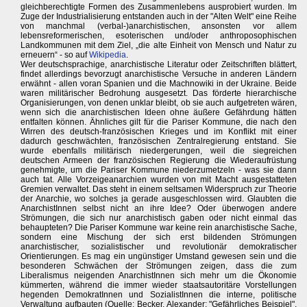
gleichberechtigte Formen des Zusammenlebens ausprobiert wurden. Im
Zuge der Industrialisierung entstanden auch in der "Alten Welt" eine Reihe
von manchmal (verbal-)anarchistischen, ansonsten vor allem
lebensreformerischen, esoterischen und/oder anthroposophischen
Landkommunen mit dem Ziel, „die alte Einheit von Mensch und Natur zu
erneuern“ - so auf
Wikipedia
.
Wer deutschsprachige, anarchistische Literatur oder Zeitschriften blättert,
findet allerdings bevorzugt anarchistische Versuche in anderen Ländern
erwähnt - allen voran Spanien und die Machnowiki in der Ukraine. Beide
waren militärischer Bedrohung ausgesetzt. Das förderte hierarchische
Organisierungen, von denen unklar bleibt, ob sie auch aufgetreten wären,
wenn sich die anarchistischen Ideen ohne äußere Gefährdung hätten
entfalten können. Ähnliches gilt für die Pariser Kommune, die nach den
Wirren des deutsch-französischen Krieges und im Konflikt mit einer
dadurch geschwächten, französischen Zentralregierung entstand. Sie
wurde ebenfalls militärisch niedergerungen, weil die siegreichen
deutschen Armeen der französischen Regierung die Wiederaufrüstung
genehmigte, um die Pariser Kommune niederzumetzeln - was sie dann
auch tat. Alle Vorzeigeanarchien wurden von mit Macht ausgestatteten
Gremien verwaltet. Das steht in einem seltsamen Widerspruch zur Theorie
der Anarchie, wo solches ja gerade ausgeschlossen wird. Glaubten die
AnarchistInnen selbst nicht an ihre Idee? Oder überwogen andere
Strömungen, die sich nur anarchistisch gaben oder nicht einmal das
behaupteten? Die Pariser Kommune war keine rein anarchistische Sache,
sondern eine Mischung der sich erst bildenden Strömungen
anarchistischer, sozialistischer und revolutionär demokratischer
Orientierungen. Es mag ein ungünstiger Umstand gewesen sein und die
besonderen Schwächen der Strömungen zeigen, dass die zum
Liberalismus neigenden AnarchistInnen sich mehr um die Ökonomie
kümmerten, während die immer wieder staatsautoritäre Vorstellungen
hegenden DemokratInnen und SozialistInnen die interne, politische
Verwaltung aufbauten (Quelle: Becker, Alexander: "Gefährliches Beispiel",