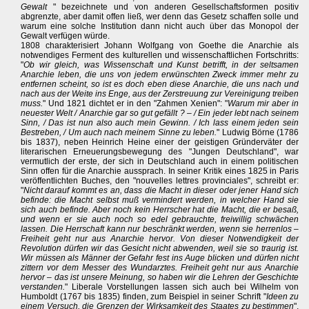
Gewalt
" bezeichnete und von anderen Gesellschaftsformen positiv
abgrenzte, aber damit offen ließ, wer denn das Gesetz schaffen solle und
warum eine solche Institution dann nicht auch über das Monopol der
Gewalt verfügen würde.
1808 charakterisiert Johann Wolfgang von Goethe die Anarchie als
notwendiges Ferment des kulturellen und wissenschaftlichen Fortschritts:
"
Ob wir gleich, was Wissenschaft und Kunst betrifft, in der seltsamen
Anarchie leben, die uns von jedem erwünschten Zweck immer mehr zu
entfernen scheint, so ist es doch eben diese Anarchie, die uns nach und
nach aus der Weite ins Enge, aus der Zerstreuung zur Vereinigung treiben
muss.
" Und 1821 dichtet er in den "Zahmen Xenien": "
Warum mir aber in
neuester Welt / Anarchie gar so gut gefällt ? – / Ein jeder lebt nach seinem
Sinn, / Das ist nun also auch mein Gewinn. / Ich lass einem jeden sein
Bestreben, / Um auch nach meinem Sinne zu leben.
" Ludwig Börne (1786
bis 1837), neben Heinrich Heine einer der geistigen Gründerväter der
literarischen Erneuerungsbewegung des "Jungen Deutschland", war
vermutlich der erste, der sich in Deutschland auch in einem politischen
Sinn offen für die Anarchie aussprach. In seiner Kritik eines 1825 in Paris
veröffentlichten Buches, den "nouvelles lettres provinciales", schreibt er:
"
Nicht darauf kommt es an, dass die Macht in dieser oder jener Hand sich
befinde: die Macht selbst muß vermindert werden, in welcher Hand sie
sich auch befinde. Aber noch kein Herrscher hat die Macht, die er besaß,
und wenn er sie auch noch so edel gebrauchte, freiwillig schwächen
lassen. Die Herrschaft kann nur beschränkt werden, wenn sie herrenlos –
Freiheit geht nur aus Anarchie hervor. Von dieser Notwendigkeit der
Revolution dürfen wir das Gesicht nicht abwenden, weil sie so traurig ist.
Wir müssen als Männer der Gefahr fest ins Auge blicken und dürfen nicht
zittern vor dem Messer des Wundarztes. Freiheit geht nur aus Anarchie
hervor – das ist unsere Meinung, so haben wir die Lehren der Geschichte
verstanden.
" Liberale Vorstellungen lassen sich auch bei Wilhelm von
Humboldt (1767 bis 1835) finden, zum Beispiel in seiner Schrift "
Ideen zu
einem Versuch, die Grenzen der Wirksamkeit des Staates zu bestimmen
",