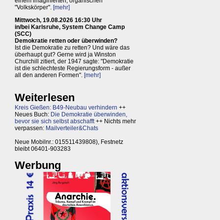
einem imaginierten, organischen
"Volkskörper".
[mehr]
Mittwoch, 19.08.2026 16:30 Uhr
in/bei Karlsruhe, System Change Camp
(SCC)
Demokratie retten oder überwinden?
Ist die Demokratie zu retten? Und wäre das
überhaupt gut? Gerne wird ja Winston
Churchill zitiert, der 1947 sagte: "Demokratie
ist die schlechteste Regierungsform - außer
all den anderen Formen".
[mehr]
Weiterlesen
Kreis Gießen: B49-Neubau verhindern
++
Neues Buch:
Die Demokratie überwinden,
bevor sie sich selbst abschafft
++ Nichts mehr
verpassen:
Mailverteiler&Chats
Neue Mobilnr.: 015511439808), Festnetz
bleibt 06401-903283
Werbung