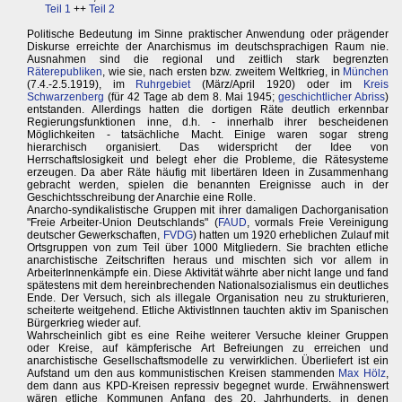
Teil 1
++
Teil 2
Politische Bedeutung im Sinne praktischer Anwendung oder prägender
Diskurse erreichte der Anarchismus im deutschsprachigen Raum nie.
Ausnahmen sind die regional und zeitlich stark begrenzten
Räterepubliken
, wie sie, nach ersten bzw. zweitem Weltkrieg, in
München
(7.4.-2.5.1919), im
Ruhrgebiet
(März/April 1920) oder im
Kreis
Schwarzenberg
(für 42 Tage ab dem 8. Mai 1945;
geschichtlicher Abriss
)
entstanden. Allerdings hatten die dortigen Räte deutlich erkennbar
Regierungsfunktionen inne, d.h. - innerhalb ihrer bescheidenen
Möglichkeiten - tatsächliche Macht. Einige waren sogar streng
hierarchisch organisiert. Das widerspricht der Idee von
Herrschaftslosigkeit und belegt eher die Probleme, die Rätesysteme
erzeugen. Da aber Räte häufig mit libertären Ideen in Zusammenhang
gebracht werden, spielen die benannten Ereignisse auch in der
Geschichtsschreibung der Anarchie eine Rolle.
Anarcho-syndikalistische Gruppen mit ihrer damaligen Dachorganisation
"Freie Arbeiter-Union Deutschlands" (
FAUD
, vormals Freie Vereinigung
deutscher Gewerkschaften,
FVDG
) hatten um 1920 erheblichen Zulauf mit
Ortsgruppen von zum Teil über 1000 Mitgliedern. Sie brachten etliche
anarchistische Zeitschriften heraus und mischten sich vor allem in
ArbeiterInnenkämpfe ein. Diese Aktivität währte aber nicht lange und fand
spätestens mit dem hereinbrechenden Nationalsozialismus ein deutliches
Ende. Der Versuch, sich als illegale Organisation neu zu strukturieren,
scheiterte weitgehend. Etliche AktivistInnen tauchten aktiv im Spanischen
Bürgerkrieg wieder auf.
Wahrscheinlich gibt es eine Reihe weiterer Versuche kleiner Gruppen
oder Kreise, auf kämpferische Art Befreiungen zu erreichen und
anarchistische Gesellschaftsmodelle zu verwirklichen. Überliefert ist ein
Aufstand um den aus kommunistischen Kreisen stammenden
Max Hölz
,
dem dann aus KPD-Kreisen repressiv begegnet wurde. Erwähnenswert
wären etliche Kommunen Anfang des 20. Jahrhunderts, in denen