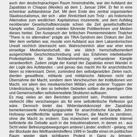
auch den deutschsprachigen Raum hineinstrahlte, war der Aufstand der
Zapatistas in Chiapas (Mexiko) ab dem 1. Januar 1994. Er fiel in eine
scheinbar aufstandslose Zeit. Mit dem Ende des zentral organisierten
Staatssozialismus, der sich - aller Ähnlichkeit zum Trotz - als historische
Alternative zum westlichen Kapitalismus inszenierte, und dem Aufstieg
neoliberaler Gesellschaftskonzepte schien die Zeit gesellschaftlicher
Kämpfe vorbei. Zumindest redeten führende PolitikerInnen und Medien
dieses herbei. Der Ausspruch der britischen Premierministerin Thatcher
"There is no alternative" prägte als TINA-Syndrom den Diskurs der Zeit.
Wer dem verfallen war, musste vom Aufstand aus dem Lakandonischen
Urwalt reichlich überrascht sein. Wahrscheinlich aber war eher eine
einseitige Medienlandschaft, die wie üblich herrschaftsorientiert
ausgerichtete Geschichtsschreibung und das Erlahmen intellektueller
Protestsphären für die Nichtwahrnehmung vorhandener Kämpfe
verantwortlich. Zudem zeigte der Kampf der Zapatistas einen Wandel in
der Logik des Aufstandes - und genau das macht ihn für anarchistische
Ideen so interessant. Denn, zumindest den selbstgesetzten Zielen nach,
dienten gewaltfreie, militante und militärische Aktionen nicht der
Übernahme der Macht, sondern dem Verscheuchen der Institutionen von
Macht, vor allem des mexikanischen Militärs und anderer Truppen der
Unterdrückung. In den so befreiten Gebieten sollten die jeweiligen Orte
und Gemeinschaften selbstverwaltete Strukturen aufbauen.
Es mag vieles an den Berichten geschönt sein, Probleme werden
vielleicht öfter verschwiegen als für eine selbstkritische Reflexion gut
wäre. Dennoch bietet das Widerstandskonzept der Zapatistas
bemerkenswerte Anknüpfungspunkte für anarchistische Kämpfe. John
Holloway veröffentlichte später seine Thesen, die Macht zu zerstören,
ohne die Macht zu erobern. Das inzwischen weit verbreitete Internet
beförderte die Debatte auch in die Industrienationen, in denen es - aus
Sicht vieler Befreiungsbewegungen anderer Länder: endlich! - gelang, mit
der Blockade des Welthandelstreffens 1999 in Seattle einen im politischen
Raum wieder stark sichtbaren Protest in Gang zu bringen.