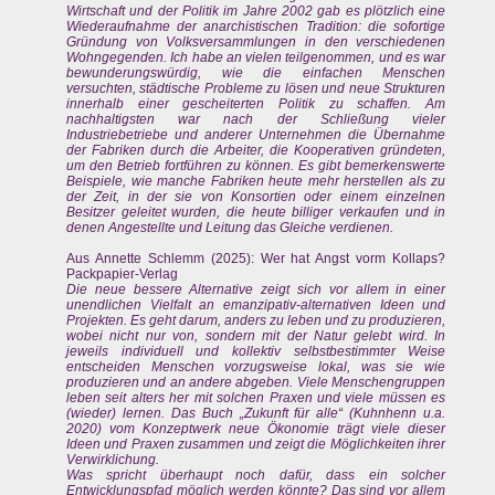
Wirtschaft und der Politik im Jahre 2002 gab es plötzlich eine
Wiederaufnahme der anarchistischen Tradition: die sofortige
Gründung von Volksversammlungen in den verschiedenen
Wohngegenden. Ich habe an vielen teilgenommen, und es war
bewunderungswürdig, wie die einfachen Menschen
versuchten, städtische Probleme zu lösen und neue Strukturen
innerhalb einer gescheiterten Politik zu schaffen. Am
nachhaltigsten war nach der Schließung vieler
Industriebetriebe und anderer Unternehmen die Übernahme
der Fabriken durch die Arbeiter, die Kooperativen gründeten,
um den Betrieb fortführen zu können. Es gibt bemerkenswerte
Beispiele, wie manche Fabriken heute mehr herstellen als zu
der Zeit, in der sie von Konsortien oder einem einzelnen
Besitzer geleitet wurden, die heute billiger verkaufen und in
denen Angestellte und Leitung das Gleiche verdienen.
Aus Annette Schlemm (2025): Wer hat Angst vorm Kollaps?
Packpapier-Verlag
Die neue bessere Alternative zeigt sich vor allem in einer
unendlichen Vielfalt an emanzipativ-alternativen Ideen und
Projekten. Es geht darum, anders zu leben und zu produzieren,
wobei nicht nur von, sondern mit der Natur gelebt wird. In
jeweils individuell und kollektiv selbstbestimmter Weise
entscheiden Menschen vorzugsweise lokal, was sie wie
produzieren und an andere abgeben. Viele Menschengruppen
leben seit alters her mit solchen Praxen und viele müssen es
(wieder) lernen. Das Buch „Zukunft für alle“ (Kuhnhenn u.a.
2020) vom Konzeptwerk neue Ökonomie trägt viele dieser
Ideen und Praxen zusammen und zeigt die Möglichkeiten ihrer
Verwirklichung.
Was spricht überhaupt noch dafür, dass ein solcher
Entwicklungspfad möglich werden könnte? Das sind vor allem