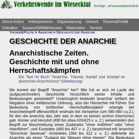
Direct-Action
Antirepression
Organisierung
Umwelt
Theorie&Politik
Debatten
Saasen/GI/Mittelhessen
Materialien
Service
Theorie&Politik
»
Anarchie
»
Geschichte der Anarchie
GESCHICHTE DER ANARCHIE
Anarchistische Zeiten.
Geschichte mit und ohne
Herrschaftskämpfen
Ein Text im
Buch
"Anarchie. Träume, Kampf und Krampf im
deutschen Anarchismus" (
Gliederung
)
Wo kommt der Begriff "Anarchie" her? Wie hat er sich im Laufe der
(aufgezeichneten) Geschichte hinsichtlich seiner Inhalte und
Bedeutungen gewandelt? Ursprünglich bedeutet 'anarchia' einfach die
Negation einer militärischer Ordnung, also der Hierarchie mit Führer. Die
Bedeutung von 'politischer Herrschaftslosigkeit' erlangte der
Anarchiebegriff offensichtlich erstmals bei Xenophon (um 580-480 v.u.Z.),
für den die anarchia das Jahr war, in dem es keinen archon (Herrscher)
gab. Homer und Herodot (490 bis etwa 420/425 v. u. Z.) verwendeten den
Begriff zur Beschreibung eines Zustandes "
ohne Anführer
" oder "
ohne
Heerführer
", und Euripides (480 bis 407 v. u. Z.) bezeichnet mit 'anarchia'
"
führerlose Seeleute
". Aristoteles (384 bis 322 v. u. Z.) definierte die
Anarchie als einen "Zustand der Sklaven ohne Herren". Die Bedeutung