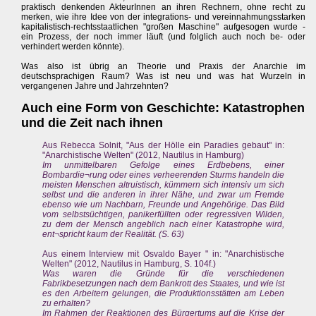
praktisch denkenden AkteurInnen an ihren Rechnern, ohne recht zu
merken, wie ihre Idee von der integrations- und vereinnahmungsstarken
kapitalistisch-rechtsstaatlichen "großen Maschine" aufgesogen wurde -
ein Prozess, der noch immer läuft (und folglich auch noch be- oder
verhindert werden könnte).
Was also ist übrig an Theorie und Praxis der Anarchie im
deutschsprachigen Raum? Was ist neu und was hat Wurzeln in
vergangenen Jahre und Jahrzehnten?
Auch eine Form von Geschichte: Katastrophen
und die Zeit nach ihnen
Aus Rebecca Solnit, "Aus der Hölle ein Paradies gebaut" in:
"Anarchistische Welten" (2012, Nautilus in Hamburg)
Im unmittelbaren Gefolge eines Erdbebens, einer
Bombardie¬rung oder eines verheerenden Sturms handeln die
meisten Menschen altruistisch, kümmern sich intensiv um sich
selbst und die anderen in ihrer Nähe, und zwar um Fremde
ebenso wie um Nachbarn, Freunde und Angehörige. Das Bild
vom selbstsüchtigen, panikerfüllten oder regressiven Wilden,
zu dem der Mensch angeblich nach einer Katastrophe wird,
ent¬spricht kaum der Realität. (S. 63)
Aus einem Interview mit Osvaldo Bayer " in: "Anarchistische
Welten" (2012, Nautilus in Hamburg, S. 104f.)
Was waren die Gründe für die verschiedenen
Fabrikbesetzungen nach dem Bankrott des Staates, und wie ist
es den Arbeitern gelungen, die Produktionsstätten am Leben
zu erhalten?
Im Rahmen der Reaktionen des Bürgertums auf die Krise der