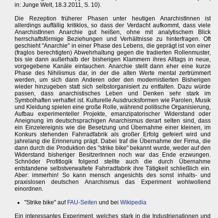
in: Junge Welt, 18.3.2011, S. 10).
Die Rezeption früherer Phasen unter heutigen AnarchistInnen ist
allerdings auffällig kritiklos, so dass der Verdacht aufkommt, dass viele
AnarchistInnen Anarchie gut heißen, ohne mit analytischem Blick
herrschaftsförmige Beziehungen und Verhältnisse zu hinterfragen. Oft
geschieht "Anarchie" in einer Phase des Lebens, die geprägt ist von einer
(fraglos berechtigten) Abwehrhaltung gegen die tradierten Rollenmuster,
bis sie dann außerhalb der bisherigen Klammern ihres Alltags in neue,
vorgegebene Kanäle eintauchen. Anarchie stellt dann eher eine kurze
Phase des Nihilismus dar, in der die alten Werte mental zertrümmert
werden, um sich dann Anderen oder den modernistierten Bisherigen
wieder hinzugeben statt sich selbstorganisiert zu entfalten. Dazu würde
passen, dass anarchistisches Leben und Denken sehr stark im
Symbolhaften verhaftet ist. Kulturelle Ausdrucksformen wie Parolen, Musik
und Kleidung spielen eine große Rolle, während politische Organisierung,
Aufbau experimenteller Projekte, emanzipatorischer Widerstand oder
Aneignung im deutschsprachigen Anarchismus derart selten sind, dass
ein Einzelereignis wie die Besetzung und Übernahme einer kleinen, im
Konkurs stehenden Fahrradfabrik als großer Erfolg gefeiert wird und
jahrelang die Erinnerung prägt. Dabei traf die Übernahme der Firma, die
dann durch die Produktion des "strike bike" bekannt wurde, weder auf den
Widerstand bisheriger BesitzerInnen noch war das Ende erzwungen.
Schnöder Profitlogik folgend stellte auch die durch Übernahme
entstandene selbstverwaltete Fahrradfabrik ihre Tätigkeit schließlich ein.
Aber: immerhin! So kann mensch angesichts des sonst inhalts- und
praxislosen deutschen Anarchismus das Experiment wohlwollend
einordnen.
"Strike bike" auf
FAU-Seiten
und bei
Wikipedia
Ein interessantes Experiment, welches stark in die Industrienationen und