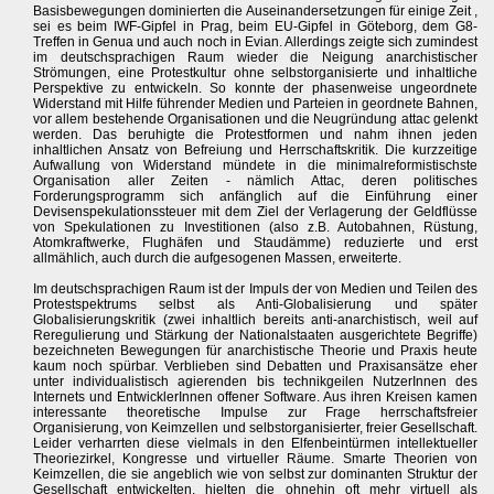
Basisbewegungen dominierten die Auseinandersetzungen für einige Zeit ,
sei es beim IWF-Gipfel in Prag, beim EU-Gipfel in Göteborg, dem G8-
Treffen in Genua und auch noch in Evian. Allerdings zeigte sich zumindest
im deutschsprachigen Raum wieder die Neigung anarchistischer
Strömungen, eine Protestkultur ohne selbstorganisierte und inhaltliche
Perspektive zu entwickeln. So konnte der phasenweise ungeordnete
Widerstand mit Hilfe führender Medien und Parteien in geordnete Bahnen,
vor allem bestehende Organisationen und die Neugründung attac gelenkt
werden. Das beruhigte die Protestformen und nahm ihnen jeden
inhaltlichen Ansatz von Befreiung und Herrschaftskritik. Die kurzzeitige
Aufwallung von Widerstand mündete in die minimalreformistischste
Organisation aller Zeiten - nämlich Attac, deren politisches
Forderungsprogramm sich anfänglich auf die Einführung einer
Devisenspekulationssteuer mit dem Ziel der Verlagerung der Geldflüsse
von Spekulationen zu Investitionen (also z.B. Autobahnen, Rüstung,
Atomkraftwerke, Flughäfen und Staudämme) reduzierte und erst
allmählich, auch durch die aufgesogenen Massen, erweiterte.
Im deutschsprachigen Raum ist der Impuls der von Medien und Teilen des
Protestspektrums selbst als Anti-Globalisierung und später
Globalisierungskritik (zwei inhaltlich bereits anti-anarchistisch, weil auf
Reregulierung und Stärkung der Nationalstaaten ausgerichtete Begriffe)
bezeichneten Bewegungen für anarchistische Theorie und Praxis heute
kaum noch spürbar. Verblieben sind Debatten und Praxisansätze eher
unter individualistisch agierenden bis technikgeilen NutzerInnen des
Internets und EntwicklerInnen offener Software. Aus ihren Kreisen kamen
interessante theoretische Impulse zur Frage herrschaftsfreier
Organisierung, von Keimzellen und selbstorganisierter, freier Gesellschaft.
Leider verharrten diese vielmals in den Elfenbeintürmen intellektueller
Theoriezirkel, Kongresse und virtueller Räume. Smarte Theorien von
Keimzellen, die sie angeblich wie von selbst zur dominanten Struktur der
Gesellschaft entwickelten, hielten die ohnehin oft mehr virtuell als