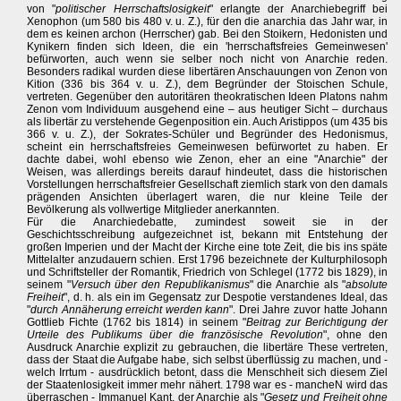
von "
politischer Herrschaftslosigkeit
" erlangte der Anarchiebegriff bei
Xenophon (um 580 bis 480 v. u. Z.), für den die anarchia das Jahr war, in
dem es keinen archon (Herrscher) gab. Bei den Stoikern, Hedonisten und
Kynikern finden sich Ideen, die ein 'herrschaftsfreies Gemeinwesen'
befürworten, auch wenn sie selber noch nicht von Anarchie reden.
Besonders radikal wurden diese libertären Anschauungen von Zenon von
Kition (336 bis 364 v. u. Z.), dem Begründer der Stoischen Schule,
vertreten. Gegenüber den autoritären theokratischen Ideen Platons nahm
Zenon vom Individuum ausgehend eine – aus heutiger Sicht – durchaus
als libertär zu verstehende Gegenposition ein. Auch Aristippos (um 435 bis
366 v. u. Z.), der Sokrates-Schüler und Begründer des Hedonismus,
scheint ein herrschaftsfreies Gemeinwesen befürwortet zu haben. Er
dachte dabei, wohl ebenso wie Zenon, eher an eine "Anarchie" der
Weisen, was allerdings bereits darauf hindeutet, dass die historischen
Vorstellungen herrschaftsfreier Gesellschaft ziemlich stark von den damals
prägenden Ansichten überlagert waren, die nur kleine Teile der
Bevölkerung als vollwertige Mitglieder anerkannten.
Für die Anarchiedebatte, zumindest soweit sie in der
Geschichtsschreibung aufgezeichnet ist, bekann mit Entstehung der
großen Imperien und der Macht der Kirche eine tote Zeit, die bis ins späte
Mittelalter anzudauern schien. Erst 1796 bezeichnete der Kulturphilosoph
und Schriftsteller der Romantik, Friedrich von Schlegel (1772 bis 1829), in
seinem "
Versuch über den Republikanismus
" die Anarchie als "
absolute
Freiheit
", d. h. als ein im Gegensatz zur Despotie verstandenes Ideal, das
"
durch Annäherung erreicht werden kann
". Drei Jahre zuvor hatte Johann
Gottlieb Fichte (1762 bis 1814) in seinem "
Beitrag zur Berichtigung der
Urteile des Publikums über die französische Revolution
", ohne den
Ausdruck Anarchie explizit zu gebrauchen, die libertäre These vertreten,
dass der Staat die Aufgabe habe, sich selbst überflüssig zu machen, und -
welch Irrtum - ausdrücklich betont, dass die Menschheit sich diesem Ziel
der Staatenlosigkeit immer mehr nähert. 1798 war es - mancheN wird das
überraschen - Immanuel Kant, der Anarchie als "
Gesetz und Freiheit ohne