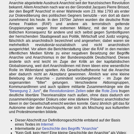
Anarchie abgeleitete Ausdruck Anarchist seit der französischen Revolution
bekannt. Allem Anschein nach war es der Girondist Jacques Pierre Brissot,
der den Begriff 'Anarchist' in einer Wahlrede vom 23. Mai 1793 als erster
zur Diskreditierung des politischen Gegners benutzte - von dort ab dann
zunehmend bis heute. In den 1970er Jahren wurden die deutsche Rote
Armee Fraktion (RAF) und andere als terroristisch geltende
Gruppierungen wegen ihrer extremen Militanz, mit der sie bis zur
tödlichen Konsequenz für andere und sich selbst gegen Symbolfiguren
der herrschenden Staatsgewalt aus Politik, Wirtschaft und Justiz vorging,
fälschlich als anarchistisch bezeichnet und angesehen; dabei waren sie
mehrheitlich revolutionär-sozialistisch und nicht anarchistisch
ausgerichtet. Vor allem die Berichterstattung über die RAF in den meisten
öffentlichen Medien führte zu einer negativen Besetzung der Begriffe
Anarchie und Anarchismus in der Bundesrepublik Deutschland. Dieses
änderte sich erst leicht im Zuge der Kritik an der kapitalistischen
Globalisierung, weil dort AnarchistInnen mit ihren Ideen eine wesentliche
Rolle im Widerstand spielten. Als Gesellschaftstheorie hat die Anarchie
aber dadurch nicht an Akzeptanz gewonnen. Ähnlich war eine kleine
Belebung der Anarchie - zumindest vorübergehend - im Zuge der
sogenannten "68er" gelungen. Verschiedene Aktionsgruppen,
KommunardInnen und auch spätere militante Zusammenhänge wie die
"
Bewegung 2. Juni
", die
Revolutionären Zellen
oder die
Rote Zora
trugen
deutliche libertäre Theorieansätze nach außen, ohne dass dadurch ein
zusammenhängender Diskurs oder eine stärkere Präsenz anarchistischer
Ideen in der Gesellschaft erreicht werden konnte. Ganz ähnlich gilt das für
Autonome oder den Anarchopunk, der sich als Mischung aus kulturellen
und Protestmomenten bildete.
Dieser Abschnitt zur Definitionsgeschichte entstand auf der Basis
eines Textes im
Internet
Internetseite zur
Geschichte des Begriffs "Anarchie"
"Kein Gott, kein Herr! Eine kleine Geschichte der Anarchie" als Video: