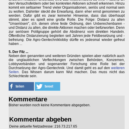
den Versuchsfeldern oder bei konkreten Aktionen schnell erkennen. Hinzu
kommt ein seltsamer Trend vieler Organisationen, seriös und normal sein
zu wollen. Dahinter steckt die Erwartung, dann eher ernst genommen zu
werden. Dafür gibt es zwar keinerlei Hinweise, dass das überhaupt
stimmt, aber es spielt eine große Rolle. Die Folge: Distanz zu allen
"Unseriösen", d.h. denen ohne feste Ordnung, den Unberechenbaren -
und Distanz zu allen, die direkte Aktionen machen oder befürworten. Denn
zur seriösen Politgruppe gehört die Abstinenz vom direkten Handeln.
Öffentliche Distanzierung begleiten seit Jahren jede Feldbesetzung und -
befreiung. Die Agro-Gentechniklobby dürfte es jedesmal wieder gefreut
haben ...
5. Der Filz ...
Neben den genannten und weiteren Gründen spielen aber natürlich auch
die unglaublichen Verflechtungen zwischen Behörden, Konzernen,
Lobbyverbänden und sogenannter Forschung eine Rolle bei der
Durchsetzung der Agro-Gentechnik. Und damit geht es auf den
weiteren
Seiten
. Das Wissen darum kann Wut machen. Das muss nicht das
Schlechteste sein.
Kommentare
Bisher wurden noch keine Kommentare abgegeben.
Kommentar abgeben
Deine aktuelle Netzadresse: 216.73.217.65