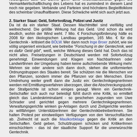
Vermarktwirtschaftlichung des Lebens hat es zumindest in diesem Land
noch nie gegeben. Verbände und Parteien sind höchstens Begleitfolklore
des scheinbar Unaufhaltbaren. Diese Schwäche wirkt sich auch jetzt aus.
2. Starker Staat: Geld, Sofortvollzug, Polizei und Justiz
Da ist da ein starker Staat. Dessen Machtmittel sind vielfältig und
weitreichend. Die größte Wirkung hat das Geld. Und schon da wird
deutlich, wohin der Wind weht. 7 Mio. € Forschungsförderung hätte es
2008 für den ökologischen Landbau gegeben, 165 Mio. € für die
Gentechnik - kritisiert die
BÖLW
. Wer dann noch
Inge Broer
zuhört, wie sie
völlig ungeniert einräumt, wie betreibe "
Forschung in der Gentechnik, weil
es dafür Geld gibt
", weiß, welche Wirkung dieses Geld hat. Doch das ist
nicht alles. Freisetzungen in Deutschland werden mit Sofortvollzug
genehmigt. Einwendungen und Klagen von NachbarInnen oder
LandwirtInnen der Umgebung haben keine aufschiebende Wirkung mehr.
Wehren sie oder andere sich dann doch, stehen die uniformierten
Ordnungstruppen des Staates bereit. Sie schützen nie die Menschen vor
den Pflanzen, sondern immer die Pflanzen vor den Menschen. Eine
Umdrehung weiter greift dann die Justiz ein: GentechnikgegnerInnen
werden mit Ermittlungsverfahren überzogen, über die Abschreckungsjustiz
der Strafgerichte ist schon einiges gesagt. Wenn ein Gentechnik-
Seilschafter sich auch nur beleidigt fühlt durch eine Kritik, so ermittelt
gleich das Landeskriminalamt - so geschehen zugunsten von Uwe
Schrader und gerichtet gegen mehrere GentechnikgegnerInnen.
Verwaltungsgerichte winken gv-Anlagen durch und Zivilgerichte werden
zu willfährigen UnterstützerInnen der GentechnikbetreiberInnen. Sie
halten Protest per einstweiligen Verfügungen von den Versuchsflächen
ab. Zivilrecht ist auch die
Maulkorbklage
gegen die Kritik an den
Seilschaften. Geld geben, Schutztruppen schicken und KritikerInnen
einschüchtern - das ist der staatliche Support für die unerwünschte
Gentechnik.