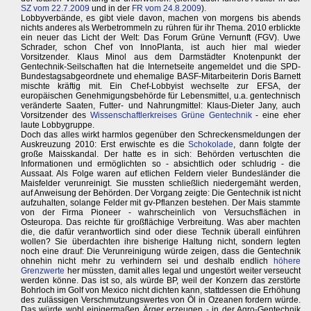
SZ vom 22.7.2009
und in der
FR vom 24.8.2009
).
Lobbyverbände, es gibt viele davon, machen von morgens bis abends
nichts anderes als Werbetrommeln zu rühren für ihr Thema. 2010 erblickte
ein neuer das Licht der Welt: Das Forum Grüne Vernunft (FGV). Uwe
Schrader, schon Chef von InnoPlanta, ist auch hier mal wieder
Vorsitzender. Klaus Minol aus dem Darmstädter Knotenpunkt der
Gentechnik-Seilschaften hat die Internetseite angemeldet und die SPD-
Bundestagsabgeordnete und ehemalige BASF-Mitarbeiterin Doris Barnett
mischte kräftig mit. Ein Chef-Lobbyist wechselte zur EFSA, der
europäischen Genehmigungsbehörde für Lebensmittel, u.a. gentechnisch
veränderte Saaten, Futter- und Nahrungmittel: Klaus-Dieter Jany, auch
Vorsitzender des
Wissenschaftlerkreises Grüne Gentechnik
- eine eher
laute Lobbygruppe.
Doch das alles wirkt harmlos gegenüber den Schreckensmeldungen der
Auskreuzung 2010: Erst erwischte es die
Schokolade
, dann folgte der
große Maisskandal. Der hatte es in sich: Behörden vertuschten die
Informationen und ermöglichten so - absichtlich oder schludrig - die
Aussaat. Als Folge waren auf etlichen Feldern vieler Bundesländer die
Maisfelder verunreinigt. Sie mussten schließlich niedergemäht werden,
auf Anweisung der Behörden. Der Vorgang zeigte: Die Gentechnik ist nicht
aufzuhalten, solange Felder mit gv-Pflanzen bestehen. Der Mais stammte
von der Firma Pioneer - wahrscheinlich von Versuchsflächen in
Osteuropa. Das reichte für großflächige Verbreitung. Was aber machten
die, die dafür verantwortlich sind oder diese Technik überall einführen
wollen? Sie überdachten ihre bisherige Haltung nicht, sondern legten
noch eine drauf: Die Verunreinigung würde zeigen, dass die Gentechnik
ohnehin nicht mehr zu verhindern sei und deshalb endlich
höhere
Grenzwerte
her müssten, damit alles legal und ungestört weiter verseucht
werden könne. Das ist so, als würde BP, weil der Konzern das zerstörte
Bohrloch im Golf von Mexico nicht dichten kann, stattdessen die Erhöhung
des zulässigen Verschmutzungswertes von Öl in Ozeanen fordern würde.
Das würde wohl einigermaßen Ärger erzeugen - in der Agro-Gentechnik