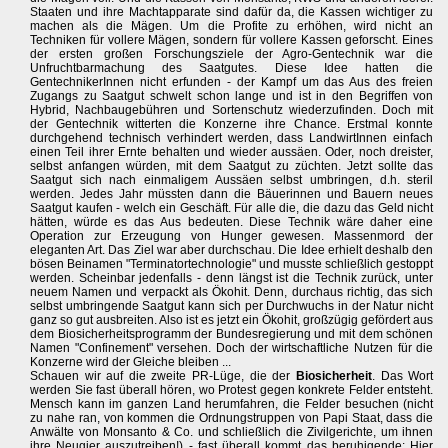
Staaten und ihre Machtapparate sind dafür da, die Kassen wichtiger zu
machen als die Mägen. Um die Profite zu erhöhen, wird nicht an
Techniken für vollere Mägen, sondern für vollere Kassen geforscht. Eines
der ersten großen Forschungsziele der Agro-Gentechnik war die
Unfruchtbarmachung des Saatgutes. Diese Idee hatten die
GentechnikerInnen nicht erfunden - der Kampf um das Aus des freien
Zugangs zu Saatgut schwelt schon lange und ist in den Begriffen von
Hybrid, Nachbaugebühren und Sortenschutz wiederzufinden. Doch mit
der Gentechnik witterten die Konzerne ihre Chance. Erstmal konnte
durchgehend technisch verhindert werden, dass LandwirtInnen einfach
einen Teil ihrer Ernte behalten und wieder aussäen. Oder, noch dreister,
selbst anfangen würden, mit dem Saatgut zu züchten. Jetzt sollte das
Saatgut sich nach einmaligem Aussäen selbst umbringen, d.h. steril
werden. Jedes Jahr müssten dann die Bäuerinnen und Bauern neues
Saatgut kaufen - welch ein Geschäft. Für alle die, die dazu das Geld nicht
hätten, würde es das Aus bedeuten. Diese Technik wäre daher eine
Operation zur Erzeugung von Hunger gewesen. Massenmord der
eleganten Art. Das Ziel war aber durchschau. Die Idee erhielt deshalb den
bösen Beinamen "Terminatortechnologie" und musste schließlich gestoppt
werden. Scheinbar jedenfalls - denn längst ist die Technik zurück, unter
neuem Namen und verpackt als Ökohit. Denn, durchaus richtig, das sich
selbst umbringende Saatgut kann sich per Durchwuchs in der Natur nicht
ganz so gut ausbreiten. Also ist es jetzt ein Ökohit, großzügig gefördert aus
dem Biosicherheitsprogramm der Bundesregierung und mit dem schönen
Namen "Confinement" versehen. Doch der wirtschaftliche Nutzen für die
Konzerne wird der Gleiche bleiben ...
Schauen wir auf die zweite PR-Lüge, die der
Biosicherheit
. Das Wort
werden Sie fast überall hören, wo Protest gegen konkrete Felder entsteht.
Mensch kann im ganzen Land herumfahren, die Felder besuchen (nicht
zu nahe ran, von kommen die Ordnungstruppen von Papi Staat, dass die
Anwälte von Monsanto & Co. und schließlich die Zivilgerichte, um ihnen
ihre Neugier auszutreiben!) - fast überall kommt das beruhigende: Hier