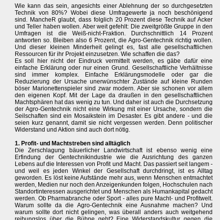
Wie kann das sein, angesichts einer Ablehnung der so durchgesetzten
Technik von 80%? Wobei diese Umfragewerte ja noch beschönigend
sind. MancheR glaubt, dass folglich 20 Prozent diese Technik auf Acker
und Teller haben wollen. Aber weit gefehlt: Die zweitgrößte Gruppe in den
Umfragen ist die Weiß-nicht-Fraktion. Durchschnittlich 14 Prozent
antworten so. Bleiben also 6 Prozent, die Agro-Gentechnik richtig wollen.
Und dieser kleinen Minderheit gelingt es, fast alle gesellschaftlichen
Ressourcen für ihr Projekt einzusetzen. Wie schaffen die das?
Es soll hier nicht der Eindruck vermittelt werden, es gäbe dafür eine
einfache Erklärung oder nur einen Grund. Gesellschaftliche Verhältnisse
sind immer komplex. Einfache Erklärungsmodelle oder gar die
Reduzierung der Ursache unerwünschter Zustände auf kleine Runden
böser Marionettenspieler sind zwar modern. Aber sie schonen vor allem
den eigenen Kopf. Mit der Lage da draußen in den gesellschaftlichen
Machtsphären hat das wenig zu tun. Und daher ist auch die Durchsetzung
der Agro-Gentechnik nicht eine Wirkung mit einer Ursache, sondern die
Seilschaften sind ein Mosaikstein im Desaster. Es gibt andere - und die
seien kurz genannt, damit sie nicht vergessen werden. Denn politischer
Widerstand und Aktion sind auch dort nötig.
1. Profit- und Machtstreben sind alltäglich
Die Zerschlagung bäuerlicher Landwirtschaft ist ebenso wenig eine
Erfindung der Gentechnikindustrie wie die Ausrichtung des ganzen
Lebens auf die Interessen von Profit und Macht. Das passiert seit langem -
und weil es jeden Winkel der Gesellschaft durchdringt, ist es Alltag
geworden. Es löst keine Aufstände mehr aus, wenn Menschen entmachtet
werden, Medien nur noch den Anzeigenkunden folgen, Hochschulen nach
Standortinteressen ausgerichtet und Menschen als Humankapital gedacht
werden. Ob Pharmabranche oder Sport - alles pure Macht- und Profitwelt.
Warum sollte da die Agro-Gentechnik eine Ausnahme machen? Und
warum sollte dort nicht gelingen, was überall anders auch weitgehend
reibungslos über die Bühne geht? Eine Widerstandskultur gegen die