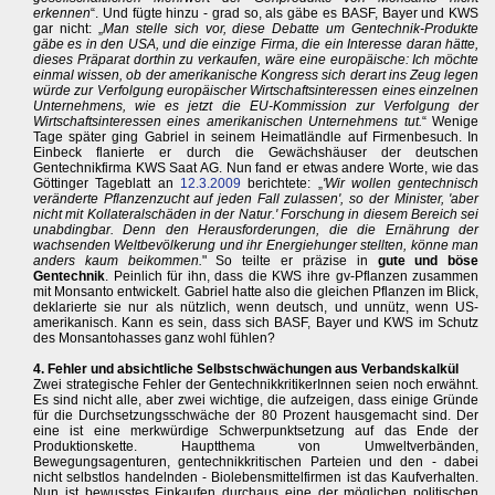
erkennen
“. Und fügte hinzu - grad so, als gäbe es BASF, Bayer und KWS
gar nicht: „
Man stelle sich vor, diese Debatte um Gentechnik-Produkte
gäbe es in den USA, und die einzige Firma, die ein Interesse daran hätte,
dieses Präparat dorthin zu verkaufen, wäre eine europäische: Ich möchte
einmal wissen, ob der amerikanische Kongress sich derart ins Zeug legen
würde zur Verfolgung europäischer Wirtschaftsinteressen eines einzelnen
Unternehmens, wie es jetzt die EU-Kommission zur Verfolgung der
Wirtschaftsinteressen eines amerikanischen Unternehmens tut.
“ Wenige
Tage später ging Gabriel in seinem Heimatländle auf Firmenbesuch. In
Einbeck flanierte er durch die Gewächshäuser der deutschen
Gentechnikfirma KWS Saat AG. Nun fand er etwas andere Worte, wie das
Göttinger Tageblatt an
12.3.2009
berichtete: „
'Wir wollen gentechnisch
veränderte Pflanzenzucht auf jeden Fall zulassen', so der Minister, 'aber
nicht mit Kollateralschäden in der Natur.' Forschung in diesem Bereich sei
unabdingbar. Denn den Herausforderungen, die die Ernährung der
wachsenden Weltbevölkerung und ihr Energiehunger stellten, könne man
anders kaum beikommen.
" So teilte er präzise in
gute und böse
Gentechnik
. Peinlich für ihn, dass die KWS ihre gv-Pflanzen zusammen
mit Monsanto entwickelt. Gabriel hatte also die gleichen Pflanzen im Blick,
deklarierte sie nur als nützlich, wenn deutsch, und unnütz, wenn US-
amerikanisch. Kann es sein, dass sich BASF, Bayer und KWS im Schutz
des Monsantohasses ganz wohl fühlen?
4. Fehler und absichtliche Selbstschwächungen aus Verbandskalkül
Zwei strategische Fehler der GentechnikkritikerInnen seien noch erwähnt.
Es sind nicht alle, aber zwei wichtige, die aufzeigen, dass einige Gründe
für die Durchsetzungsschwäche der 80 Prozent hausgemacht sind. Der
eine ist eine merkwürdige Schwerpunktsetzung auf das Ende der
Produktionskette. Hauptthema von Umweltverbänden,
Bewegungsagenturen, gentechnikkritischen Parteien und den - dabei
nicht selbstlos handelnden - Biolebensmittelfirmen ist das Kaufverhalten.
Nun ist bewusstes Einkaufen durchaus eine der möglichen politischen