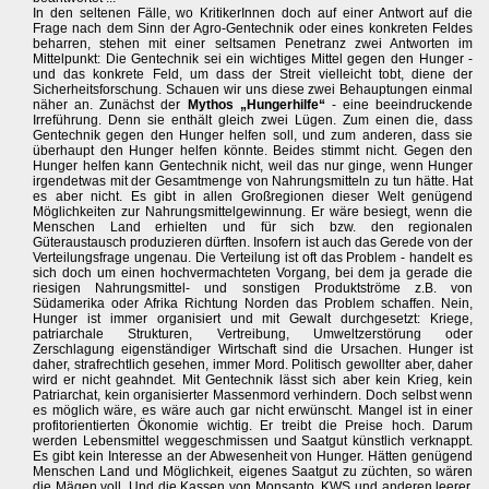
In den seltenen Fälle, wo KritikerInnen doch auf einer Antwort auf die
Frage nach dem Sinn der Agro-Gentechnik oder eines konkreten Feldes
beharren, stehen mit einer seltsamen Penetranz zwei Antworten im
Mittelpunkt: Die Gentechnik sei ein wichtiges Mittel gegen den Hunger -
und das konkrete Feld, um dass der Streit vielleicht tobt, diene der
Sicherheitsforschung. Schauen wir uns diese zwei Behauptungen einmal
näher an. Zunächst der
Mythos „Hungerhilfe“
- eine beeindruckende
Irreführung. Denn sie enthält gleich zwei Lügen. Zum einen die, dass
Gentechnik gegen den Hunger helfen soll, und zum anderen, dass sie
überhaupt den Hunger helfen könnte. Beides stimmt nicht. Gegen den
Hunger helfen kann Gentechnik nicht, weil das nur ginge, wenn Hunger
irgendetwas mit der Gesamtmenge von Nahrungsmitteln zu tun hätte. Hat
es aber nicht. Es gibt in allen Großregionen dieser Welt genügend
Möglichkeiten zur Nahrungsmittelgewinnung. Er wäre besiegt, wenn die
Menschen Land erhielten und für sich bzw. den regionalen
Güteraustausch produzieren dürften. Insofern ist auch das Gerede von der
Verteilungsfrage ungenau. Die Verteilung ist oft das Problem - handelt es
sich doch um einen hochvermachteten Vorgang, bei dem ja gerade die
riesigen Nahrungsmittel- und sonstigen Produktströme z.B. von
Südamerika oder Afrika Richtung Norden das Problem schaffen. Nein,
Hunger ist immer organisiert und mit Gewalt durchgesetzt: Kriege,
patriarchale Strukturen, Vertreibung, Umweltzerstörung oder
Zerschlagung eigenständiger Wirtschaft sind die Ursachen. Hunger ist
daher, strafrechtlich gesehen, immer Mord. Politisch gewollter aber, daher
wird er nicht geahndet. Mit Gentechnik lässt sich aber kein Krieg, kein
Patriarchat, kein organisierter Massenmord verhindern. Doch selbst wenn
es möglich wäre, es wäre auch gar nicht erwünscht. Mangel ist in einer
profitorientierten Ökonomie wichtig. Er treibt die Preise hoch. Darum
werden Lebensmittel weggeschmissen und Saatgut künstlich verknappt.
Es gibt kein Interesse an der Abwesenheit von Hunger. Hätten genügend
Menschen Land und Möglichkeit, eigenes Saatgut zu züchten, so wären
die Mägen voll. Und die Kassen von Monsanto, KWS und anderen leerer.