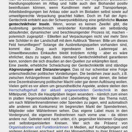
Handlungsoptionen im Alltag und hätte auch den Biohandel positiv
beeinflussen können, wenn KundInnen mehr auf Transportwege,
Arbeitsbedingungen bei Anbau oder auch im Bioladen selbst sowie auf
umweltgerechte Verpackung geachtet hätten. Doch im Fall der Agro-
Gentechnik entsteht aus der Schwerpunktbildung eine gefährliche
Illusion
gentechnikfreier Inseln
. Wenn, woran es keinen Zweifel gibt, die
Ausbreitung gentechnisch veränderter Konstrukte ein selbständig
ablaufender, dynamischer und beschleunigender Prozess ist, machen -
polemisch zugespitzt - Etiketten auf Verpackungen nicht viel mehr Sinn
wie Schilder in der Landschaft mit dem Aufdruck "Bienen: Bitte um dieses
Feld herumfliegen!" Solange die Ausbreitungsquellen vorhanden sind,
kommt das Zeug auch irgendwann beim Ladenregal an.
Umweltbewusstes Einkaufen bleibt trotzdem richtig - aber es wäre
ehrlicher, dazu zu sagen, dass niemand Gentechnikfreiheit garantieren
kann, sondern die sich draußen an den Quellen zur erkämpfen lässt.
Eine zweite, erhebliche Schwächung der Gentechnikkritik sind ständige
Abgrenzungen und Distanzierungen
. Das ist nur scheinbar eine Folge
unterschiedlicher politischer Vorstellungen. Die bestehen zwar auch, z.B.
zwischen AnhängerInnen staatlicher Regulierung und denen, die lieber
eine Dezentralisierung politischer Macht oder gar deren Auflösung wollen.
Vielen geht es vor allem um gesundheitliche Aspekte, andere stellen den
Herrschaftsgehalt der aktuell angewendeten Gentechnik
in den
Mittelpunkt. Doch die Hauptgräben liegen woanders - nämlich zum einen
in platten Hegemonialkämpfen und Labelsetting. Wer das Thema nutzt,
um nach WählerInnenstimmen oder Spenden zu jagen, wird automatisch
alle anderen als Konkurrenz im begrenzten Markt der SpenderInnen,
Mitglieder oder WählerInnen sehen. Das eigene Label muss in den
Vordergrund, die eigenen RednerInnen nach vorne usw. - da stören
andere nur. Getreten wird nach unten, d.h. gegenüber kleineren Gruppen
und selbstorganisierten Kreisen. Wer sich die Präsenz von
Organisationen und FunktionärInnen
in Medien, auf Kundgebungen und
anderen Anlässen anschaut, wird das Missverhältnis zu ihrer Präsenz an