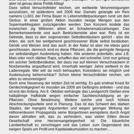
aber ist genau diese Politik Alltag!
Dass selbst Versuchsfelder reichen, um weltweite Verunreinigungen
auszulösen, ist spätestens seit 2006 klar. Damals gelangte ein Reis
namens LL601 der Firma Bayer in Lebensmittelpackungen rund um den
Globus. In einer großen Aktion mussten riesige Mengen aus den
Supermarktregalen zurückgerufen werden. Den Konzern kostete das
inzwischen zig Millionen allein an Schadenersatzzahlungen. Das
Bemerkenswerteste und auch Bedrückendste aber war: Reis ist ein
Getreide, dass zu den sogenannten Selbstbestäubern gehört - also die
Arten, die sich bei weitgehend geschlossener Blüte selbst bestäuben.
Gerste und Weizen sind das auch. In der Natur ist aber nie etwas ganz
geschlossen, dennoch sind es diese Pflanzen, die die geringste Neigung
zur selbständigen Ausbreitung haben. Alle anderen jedenfalls, also z.B.
Mais oder noch stärker Raps, schaffen das viel schneller. Und nun gelang
ein solcher Selbstbestäuber, der dazu nur auf kleinen Versuchsäckern in
Nordamerika angepflanzt wird, innerhalb weniger Jahre weltweit in die
Ladenregale. Wer will da noch behaupten, Koexistenz sei möglich und
Auskreuzung beherrschbar? Schon kleine Versuchsfelder reichen, um
alles zu verunreinigen!
Noch eine Neuerung der letzten Zeit ist wichtig: Es gab erstmal Knast für
Gentechnikgegner! 4x mussten sie 2009 am Gefängnis antreten - und das
ist erst der Anfang. Am 9. Oktober verhängte das Landgericht Gießen eine
halbjährige Haftstrafe wegen einfacher Sachbeschädigung an gv-
Pflanzen. Ohne Bewährung. Weitere solche und noch höhere
Abschreckungsurteile sind in Planung. Das ist das Schwert des starken
Staates, der mangels Argumenten und wegen geringer Wirkung der
millionenteuren Propaganda seine BürgerInnen wenigstens durch Angst
davon abhalten will, das zu verhindern, was vielen Eliten dieser
Gesellschaft eine Herzensangelegenheit ist: Die bäuerliche
Landwirtschaft zu zerschlagen und das Leben zum Gegenstand des
ewigen Spiels um Profit und Kapitalakkumulation zu machen ...