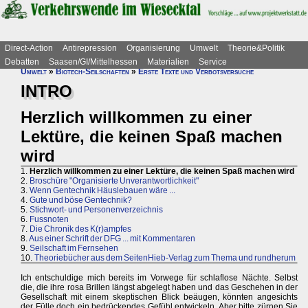
Direct-Action
Antirepression
Organisierung
Umwelt
Theorie&Politik
Debatten
Saasen/GI/Mittelhessen
Materialien
Service
Umwelt
»
Biotech-Seilschaften
»
Erste Texte und Verbotsversuche
INTRO
Herzlich willkommen zu einer
Lektüre, die keinen Spaß machen
wird
1.
Herzlich willkommen zu einer Lektüre, die keinen Spaß machen wird
2.
Broschüre "Organisierte Unverantwortlichkeit"
3.
Wenn Gentechnik Häuslebauen wäre ...
4.
Gute und böse Gentechnik?
5.
Stichwort- und Personenverzeichnis
6.
Fussnoten
7.
Die Chronik des K(r)ampfes
8.
Aus einer Schrift der DFG ... mit Kommentaren
9.
Seilschaft im Fernsehen
10.
Theoriebücher aus dem SeitenHieb-Verlag zum Thema und rundherum
Ich entschuldige mich bereits im Vorwege für schlaflose Nächte. Selbst
die, die ihre rosa Brillen längst abgelegt haben und das Geschehen in der
Gesellschaft mit einem skeptischen Blick beäugen, könnten angesichts
der Fülle doch ein bedrückendes Gefühl entwickeln. Aber bitte zürnen Sie