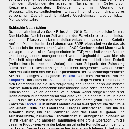
nicht dem Überbringer der schlechten Nachrichten. Im Geflecht von
Konzernen, Lobbyisten, Behörden und im Gewand der
Wissenschaftlichkeit auftretenden TitelträgerInnen ist leider nichts anderes
zu berichten. Das gilt auch für aktuelle Geschehnisse - also der letzten
Monate oder Jahre.
Schlechte Nachrichten
Schauen wir einmal zurück, z.B. ins Jahr 2010. Da gab es etliche formale
Durchbrüche. Nach langer Zeit wurde in der EU wieder eine gentechnisch
veränderte Pflanze zum kommerziellen Anbau zugelassen - die Kartoffel
Amflora. Manipuliert in den Laboren von BASF. Abgefeiert wurde das als
"Meilenstein für Innovationen", wie es BASF-Gentechnikchef Marcinowski
vorsagte und von allen Fangemeinden in FDP, wirtschaftsnahen Medien
und Lobbygruppen nachgeplappert wurde. Unglaublich, was hier als
Fortschritt abgefeiert wurde, denn die Amflora enthielt eine Technik
(Antibiotikaresistenzen als Marker), die zum Zeitpunkt der Zulassung
selbst nach EU-Beschlusslage nicht mehr ausgebracht werden sollte.
Aber was kümmert das die BerufsjublerInnen der Biotechnologiebranche.
Sie hatten einiges zu bejubeln:
Brokkoli
kam vors Patentamt, wo ein
Kuhpatent
und eines auf
Sonnenblumen
bestätigt wurden. Damit nähern
sich Gentechnik und die Besitzergreifung des Lebens (denn die meisten
Patente laufen auf gentechnik unveränderte Tiere oder Pflanzen) neuen
Dimensionen. Sie an anderer Stelle schon weiter fortgeschritten sind.
Denn einfach nur erschreckend war eine Zahl, die ebenfalls im Frühjahr
2010 durch die Gazetten rauschte: In nur vier Jahren (2006-2009) haben
Konzerne
Landkäufe
in armen Ländern dieser Welt getätigt, die der Größe
von einem Drittel der Landfläche Europas entsprechen. Das tun sie
sicherlich nicht, um den Menschen dort das Land zu geben und
selbstbestimmte, bäuerliche Landwirtschaft zu ermöglichen. Sondern es
ist mit Patenten und anderen Handlungen eine große Operation, um die
gesamte Produktionskette der Lebensmittel unter Kontrolle zu bringen und
der totalen Verwertung zu unterwerfen. (siehe auch führere Artikel in der