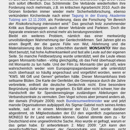
sich sofort öffentlich. Das Schlimmste: Die Verbände wiederholten ihre
Forderung noch mehrmals, z.B. im kritischen Agrarbericht 2010. Auch die
Grünen forderten immer wieder mehr Sicherheitsforschung, ebenso
verkündeten Kirchenleute nach einer
Tagung in der Evang. Akademie
Tutzing am 12.11.2009
, als Forderung, dass die Forschung "
im Bereich
der Risikoforschung intensiviert wird.
" Das geschah trotz zunehmender
Kritik aus Basisgruppen auch dieser Verbände und Parteien. Doch die
Apparate erwiesen sich einmal mehr als beratungsresistent.
Bleibt ein weiteres Problem, nämlich das einer merkwürdig
unvollständigen Wahrnehmung der Gentechnikfirmen. Seit Jahren gibt es
einen Begriff, der die ganze Fülle von Wut, Ablehnung und die
Materialisierung des Bösen schlechthin darstellt:
MONSANTO
! Wer das
Wort benutzt, hat hohe Aufmerksamkeit und fast alle Leute auf der eigenen
Seite. So manche Feldbesetzung wurde unterstützt, weil die Leute etwas
gegen Monsanto hatten - völlig gleichgültig, ob das Feld überhaupt etwas
mit Monsanto zu tun hatte. Und der Film zu Monsanto (der gut ist!), wäre
wahrscheinlich weder vom Europapropagandasender arte unterstützt
noch überhaupt so häufig angeschaut und vorgeführt worden, wenn er
"KWS. Mit Gift und Genen" gehießen hätte. Dieser Monsantohass trieb
seltsame Blüten. Die Karte der Genfelder, die Greenpeace durch die Jahre
verbreitete, enthielt die deutsche Gentechnik nicht. Eine besondere
Begründung dafür wurde nie gegeben. Es fällt aber nicht schwer, hier die
Handschrift der für Spendeneingänge zuständigen Abteilungen der
Verbandszentrale zu vermuten. Den Vogel schoss aber jemand anders ab,
der damals (Frühjahr 2009) noch
Bundesumweltminister
war und jetzt
marode Organisationen aufpäppelt. Als Sigmar Gabriel noch seines Amtes
waltete, saß er in einem Ministerrat der EU. Dort wurde darüber
abgestimmt, ob Mitgliedsstaaten der EU den eigentlich zugelassenen
MON810 für ihr Land verbieten können. Gabriel stimmte dem zu - für
Deutschland eine ungewöhnliche Sache. Also wurde er gefragt, warum er
das getan habe. Er antworteteam 2. März 2009: "„
Ich kann den
gesellschaftlichen Mehrwert der Genprodukte von Monsanto nicht