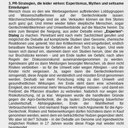
3. PR-Strategien, die leider wirken: Expertismus, Mythen und seltsame
Einteilungen
Mensch muss es den wie Werbeagenturen auftretenden Lobbygruppen
und WissenschaftlerInnen auf der Gentechnikseite lassen:
Märchenschreiberlinge sind sie alle. Verkaufen können sie ihre Stories
auch ganz gut. Und immer wieder fallen skeptische Menschen, sogar
GentechnikkritikerInnen und Umweltverbände auf die Masche herein. Da
wäre zum Beispiel die Neigung, aus jeder Debatte einen
„Experten“-
Dialog
zu machen. Penetrant wird nach mehr Sachlichkeit gerufen und
möglichst die Debatte auf komplizierte Studien über Genome, chemische
Reaktionen usw. gelenkt. Von den KritikerInnen wird eingefordert, endlich
belastbare Nachweise für Gefahren auf den Tisch zu legen. Und viele
lassen sich darauf ein, stammeln dann von Studien herum, über die sie
nur Bruchstücke kennen - und am Ende laufen sie Gefahr, nach allen
Regeln der Diskussionskunst auseinandergenommen zu werden.
Irgendwann gibt es dann Meldungen besorgter Menschen, ob denn nicht
Risiken verbleiben - so für die Umwelt oder wegen Allergien - und die
Kinder nicht vergessen. Ja, sagen dann die GentechnikerInnen
sinngemäß, diese Ängste sind verständlich und müssten Ernst genommen
werden. Deshalb sei mehr Forschung nötig zu den Umwelt- und
gesundheitlichen Wirkungen. Am Ende steht dann eine scheinbare
Einigkeit, des erst einmal mehr Versuche erfolgen müssen - und damit ein
Freibrief, die Pflanzen draußen zu verbreiten. Natürlich nur wegen der
Risikoforschung, ist ja klar. Vergessen wurde die handfesten Gründe
gegen die Agro-Gentechnik, die da lauten: Zerschlagung bäuerlicher
Landwirtschaft, Abhängigkeiten, Ende der Wahlfreiheit für
VerbraucherInnen. Und niemand frage mehr nach Argumente für die Agro-
Gentechnik. Risiken und Nebenwirkungen dürfen höchstens dann in Kauf
genommen werden, wenn dem ein beträchtlicher Nutzen gegenüber steht.
Wo aber ist der? Schade - in der Debatte um Genome und irgendwelche
möglichen Risiken in 17 Jahren wurde diese Frage mal wieder nicht
beantwortet ...