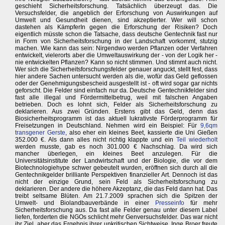
geschieht Sicherheitsforschung. Tatsächlich überzeugt das. Die
Versuchsfelder, die angeblich der Erforschung von Auswirkungen auf
Umwelt und Gesundheit dienen, sind akzeptierter. Wer will schon
dastehen als KämpferIn gegen die Erforschung der Risiken? Doch
eigentlich müsste schon die Tatsache, dass deutsche Gentechnik fast nur
in Form von Sicherheitsforschung in der Landschaft vorkommt, stutzig
machen. Wie kann das sein: Nirgendwo werden Pflanzen oder Verfahren
entwickelt, vielerorts aber die Umweltauswirkung der - von der Logik her -
nie entwickelten Pflanzen? Kann so nicht stimmen. Und stimmt auch nicht.
Wer sich die Sicherheitsforschungsfelder genauer anguckt, stellt fest, dass
hier andere Sachen untersucht werden als die, wofür das Geld geflossen
oder der Genehmigungsbescheid ausgestellt ist - oft wird sogar gar nichts
geforscht. Die Felder sind einfach nur da. Deutsche Gentechnikfelder sind
fast alle illegal und Fördermittelbetrug, weil mit falschen Angaben
betrieben. Doch es lohnt sich, Felder als Sicherheitsforschung zu
deklarieren. Aus zwei Gründen. Erstens gibt das Geld, denn das
Biosicherheitsprogramm ist das aktuell lukrativste Förderprogramm für
Freisetzungen in Deutschland. Nehmen wird ein Beispiel: Für
9,6qm
transgener Gerste
, also eher ein kleines Beet, kassierte die Uni Gießen
352.000 €. Als dann alles nicht richtig klappte und ein
Teil wiederholt
werden musste, gab es noch 301.000 € Nachschlag. Da wird sich
mancher überlegen, ein kleines Beet anzulegen. Für die
Universitätsinstitute der Landwirtschaft und der Biologie, die vor dem
Biotechnologiehype schwer gebeutelt wurden, eröffnen sich durch all die
Gentechnikgelder brilliante Perspektiven finanzieller Art. Dennoch ist das
nicht der einzige Grund, sein Feld als Sicherheitsforschung zu
deklarieren. Der andere die höhere Akzeptanz, die das Feld dann hat. Das
treibt seltsame Blüten. Am 21.7.2009 sprachen sich die Spitzen der
Umwelt- und Biolandbauverbände in einer
Presseinfo
für mehr
Sicherheitsforschung aus. Da fast alle Felder genau unter diesem Label
liefen, forderten die NGOs schlicht mehr Genversuchsfelder. Das war nicht
ihr Ziel, aber das Ergebnis ihrer unkritischen Sichtweise. Inge Broer freute