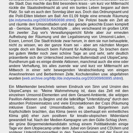
die Stadt. Das machte das Bild besonders krass - um kurz vor Mitternacht
rückte die Staatsstreitmacht ab und ein buntes Leben begann auf dem
Platz. So sah es auch den Sonntag über aus. Doch das Ordnungsamt und
die Polit-Eliten blieben am Ball: Am 01.09 folgte eine erneute Räumung
(
de.indymedia.org//2003/09/60698.shtml
). Die Polizei baute ein Zelt ab
und räumte den Umsonstladen und das gerade gekochte Essen komplett
ab - Gemüse, Klamotten, Kochtöpfe ... alles verschwand im großen LKW.
Ein zweiter Zug vor's Verwaltungsgericht führte aber zur erneuten
Aufhebung der Räumung und der Legalisierung von Umsonst-Laden, -
Essen, Lernort. Die Stadt trickste zwar herum, in dem sie nun behauptete,
nicht zu wissen, wo der ganze Kram sei - aber am nächsten Morgen
sorgte doch ein Besuch beim Fuhramt für Aufklärung. So brachen dann
bei gutem Wetter noch zwei schöne Tage an und sehr, sehr deutlich
präsentierte sich der Unterschied zwischen Bullenstadt und UtopieCamp.
Rundherum gab es einige direkte Aktionen, manchmal auch die eine oder
andere Verhaftung, bis alles zuende war und kurz vor Mitternacht am
Mittwoch in einer sehr bewegenden Verabschiedung von einigen
AnwohnerInnen und BerberInnen Zelte, Kochutensilien usw. abgefahren
wurden (
web.archive.org/http://de.indymedia.org/2003/09/60895.shtml
).
Ein Mitwirkender beschrieb seinen Eindruck von Sinn und Unsinn des
UtopieCamps so: "Meine Wahrnehmung ist, dass das Zelt mit den
einzelnen Umsonst-Elementen und dem Gesamt-Ambiente, die witzigen
Pavillon-Aktionen zu Beginn und die tatkräftige "Unterstützung" durch den
absurden Polizeieinsatzes und viele Einzelaktionen der Cops (Räumung
inklusive Essen und Umsonstladen), die auch BürgerInnen zum
Kopfschütteln brachten, das Klima (wenn es überhaupt ein einheitliches
Klima gibt) eher zum positiven für kreativ-utopischen Widerstand
gewandelt hat. Nach der Medien-Kampagne um den Gülle-Schlag (Anm.:
die grüne Bürgermeisterkandidatin schlug einem Polititaktivistin einige
Tage vor dem Utopiecamp unter dem Jubel von Grünen und CDUlern und
späterer Unterstützungsartikel in den Tageszeitungen mit der Faust ins