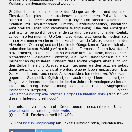
Konkurrenz miteinander gesetzt werden.
Gefallen hat mir, dass es trotz der Menge an zivilen und normalen
Einsatzkräften plus einer streckenweise sehr hohen Polizeifrequenz
offenbar einige freche Aktionen gab (Copyarts an Bushaltestellen, bunte
Schulen mit schulkritischen Grafittis, Enzäunungsaktion, nächtliche
Pavillon-Karawanen und veränderte Wahlplakate). Eine der wichtigsten
und mitunter persönlich tiefgehenden Erfahrungen war und ist der Kontakt
zu den BerberInnen in Gießen - also dass, was eigentlich schon seit
langer Zeit immer wieder in Plena zerlabert wurde (als es los ging mit der
Abwehr-der-Ordnung) und erst jetzt in die Gänge kommt. Den will ich nicht
abbrechen lassen. Wichtig wäre mir dabei, Formen zu finden bzw. darauf
hinzuarbeiten, dass dabei nicht so was wie nicht-staatliche, aber dennoch
hierarchische Sozialarbeit entsteht, d.h. "wir" Umsonstessen für die
BerberInnen organisieren. Sondern dass solche Projekte eben auch von
den BerberInnen und Ausgegrenzten getragen werden bzw. sie selbst
darin gestärkt und unterstützt werden, eigene Ideen umzusetzen. Das
Ganze hat für mich auch neue Ansatzpunkte offen gelegt, wo Widerstand
gegen die Stadtpoltik möglich ist, und auch einige Ideen und Lust, den
Reigen von Innenstadtaktionen im letzten Jahr nicht versiegen zu lassen.
Die Entzäunung bzw. Öffnung des Löbau-Hofes (Abgesperrter
BerberInnen-Treffpunkt, siehe:
web.archive.org/http://de.indymedia.org/2003/09/60895.shtml
) fand ich vor
diesem Hintergrund sehr cool."
Internetseite zu Law and Order gegen herrschaftsfreie Utopien:
www.abwehr-der-ordnung.siehe.website
.
(Quelle: FUI - Freches Umwelt Info 4/03)
Feature zum Utopiecamp
mit Links zu Hintergründen, Berichten usw.