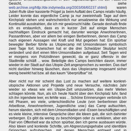
Gesicht, siehe
web.archive.org/http://de.indymedia.org/2003/08/60237.shtml
) waren
Jubel-Rufe über kassierte Prügel ja beim Auftakt des Camps relativ häufig.
Leider konnte das eigentliche Camp ja nur zweieinhalb Tage auf dem
Kirchplatz stehen und wahrscheinlich nur ansatzweise die Wirkung und
Kontinuität ausstrahlen, die ich mir gewünscht hätte. Gerade deshalb finde
ich es erstaunlich, dass es in kurzer Zeit auf einige Menschen
nachhaltigen Eindruck gemacht hat, darunter wenige AnwohnerInnen,
PassantInnen, aber vor allem bei einigen BerberInnen, denen das Camp
nach eigenen Aussagen viel Kraft und Mut gegeben hat: Ein spürbar
bewegter Berber führte as Utopiecamp mit Umsonstessen symbolisch
zwei Tage fort. Inzwischen hat er die drei Schwätzer Skulptur leicht
verändert und dort einen Mini-Umsonstladen aufgebaut. Seit Tagen wird
er morgens von PolizistInnen geweckt, da er ganz offensiv in der
Stadtmitte schläft ... wow. Beteiligte des Camps berichten davon, immer
wieder in der Stadt auf das Utopie-Zelt angesprochen zu werden. Das darf
nicht darüber hinweg täuschen, dass das Utopiecamp insgesamt sicher
wenig bewirkt hat bzw. all das kaum "überprüfbar" ist.
Aber nicht nur mir scheint das Lust zu machen auf weitere konkret-
utopische Aktionen und Projekte und neue Versuche, nächstes Jahr
wieder so etwas wie ein Utopie-Zelt umzusetzen, das mehr Wellen
schlagen könnte. Nun, als ich heute Nacht über den Kirchplatz fuhr, fand
ich ihn irgendwie leer, es fehlte was ... Schöne Erinnerungen verbinde ich
mit Phasen, wo viele, unterschiedliche Leute (von berberInnen über
Arbeitlose, AnwohnerInnen, Jugendliche usw.) das Camp aufsuchten,
herum standen, sich mit dem Umsonstladen und -Essen beschäftigten und
es viele kleine, intensive Gespräche über die Ideen gab, die sich dahinter
verbergen. Es gibt da wenig zu beschönigen oder zu verklären, aber ein
Flair von Offenheit war da schon spürbar, den ich gerne ausbauen würde.
Also Ideen und konkrete Schritte, um Abgrenzungsgehabe und identitäre
Grüppchen aufzubrechen, mit denen Menschen entzweit und in