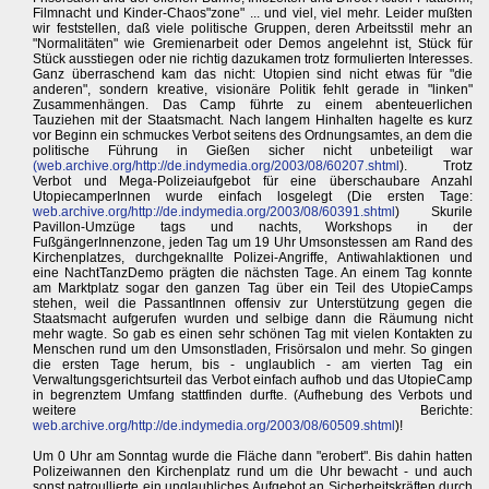
Filmnacht und Kinder-Chaos"zone" ... und viel, viel mehr. Leider mußten
wir feststellen, daß viele politische Gruppen, deren Arbeitsstil mehr an
"Normalitäten" wie Gremienarbeit oder Demos angelehnt ist, Stück für
Stück ausstiegen oder nie richtig dazukamen trotz formulierten Interesses.
Ganz überraschend kam das nicht: Utopien sind nicht etwas für "die
anderen", sondern kreative, visionäre Politik fehlt gerade in "linken"
Zusammenhängen. Das Camp führte zu einem abenteuerlichen
Tauziehen mit der Staatsmacht. Nach langem Hinhalten hagelte es kurz
vor Beginn ein schmuckes Verbot seitens des Ordnungsamtes, an dem die
politische Führung in Gießen sicher nicht unbeteiligt war
(
web.archive.org/http://de.indymedia.org/2003/08/60207.shtml
). Trotz
Verbot und Mega-Polizeiaufgebot für eine überschaubare Anzahl
UtopiecamperInnen wurde einfach losgelegt (Die ersten Tage:
web.archive.org/http://de.indymedia.org/2003/08/60391.shtml
) Skurile
Pavillon-Umzüge tags und nachts, Workshops in der
FußgängerInnenzone, jeden Tag um 19 Uhr Umsonstessen am Rand des
Kirchenplatzes, durchgeknallte Polizei-Angriffe, Antiwahlaktionen und
eine NachtTanzDemo prägten die nächsten Tage. An einem Tag konnte
am Marktplatz sogar den ganzen Tag über ein Teil des UtopieCamps
stehen, weil die PassantInnen offensiv zur Unterstützung gegen die
Staatsmacht aufgerufen wurden und selbige dann die Räumung nicht
mehr wagte. So gab es einen sehr schönen Tag mit vielen Kontakten zu
Menschen rund um den Umsonstladen, Frisörsalon und mehr. So gingen
die ersten Tage herum, bis - unglaublich - am vierten Tag ein
Verwaltungsgerichtsurteil das Verbot einfach aufhob und das UtopieCamp
in begrenztem Umfang stattfinden durfte. (Aufhebung des Verbots und
weitere Berichte:
web.archive.org/http://de.indymedia.org/2003/08/60509.shtml
)!
Um 0 Uhr am Sonntag wurde die Fläche dann "erobert". Bis dahin hatten
Polizeiwannen den Kirchenplatz rund um die Uhr bewacht - und auch
sonst patroullierte ein unglaubliches Aufgebot an Sicherheitskräften durch