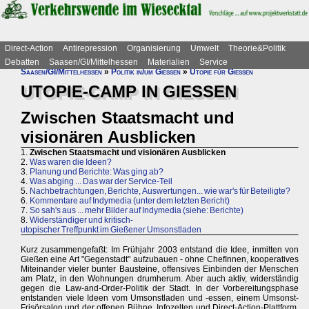
Direct-Action
Antirepression
Organisierung
Umwelt
Theorie&Politik
Debatten
Saasen/GI/Mittelhessen
Materialien
Service
Saasen/GI/Mittelhessen
»
Politik in/um Gießen
»
Utopie für Gießen
UTOPIE-CAMP IN GIESSEN
Zwischen Staatsmacht und
visionären Ausblicken
1.
Zwischen Staatsmacht und visionären Ausblicken
2.
Was waren die Ideen?
3.
Planung und Berichte: Was ging ab?
4.
Was abging ... Das war der Service-Teil
5.
Nachbetrachtungen, Berichte, Auswertungen... wie war's für Beteiligte?
6.
Kommentare auf Indymedia (unter dem letzten Bericht)
7.
So sah's aus ... mehr Bilder auf Indymedia (siehe: Berichte)
8.
Widerständiger und kritisch-
utopischer Treffpunkt im Gießener Umsonstladen
Kurz zusammengefaßt: Im Frühjahr 2003 entstand die Idee, inmitten von
Gießen eine Art "Gegenstadt" aufzubauen - ohne ChefInnen, kooperatives
Miteinander vieler bunter Bausteine, offensives Einbinden der Menschen
am Platz, in den Wohnungen drumherum. Aber auch aktiv, widerständig
gegen die Law-and-Order-Politik der Stadt. In der Vorbereitungsphase
entstanden viele Ideen vom Umsonstladen und -essen, einem Umsonst-
Frisörsalon und der offenen Bühne, Infozelten und Direct-Action-Plattform,