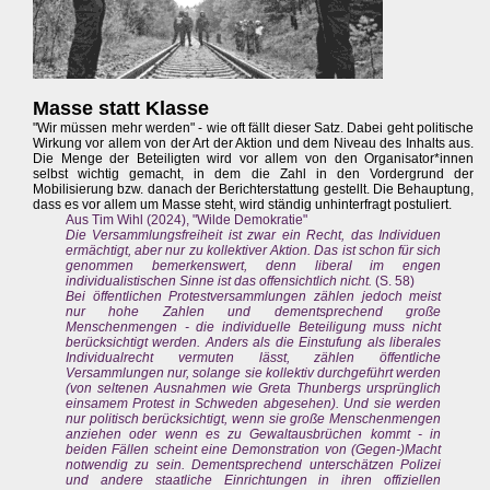
Masse statt Klasse
"Wir müssen mehr werden" - wie oft fällt dieser Satz. Dabei geht politische
Wirkung vor allem von der Art der Aktion und dem Niveau des Inhalts aus.
Die Menge der Beteiligten wird vor allem von den Organisator*innen
selbst wichtig gemacht, in dem die Zahl in den Vordergrund der
Mobilisierung bzw. danach der Berichterstattung gestellt. Die Behauptung,
dass es vor allem um Masse steht, wird ständig unhinterfragt postuliert.
Aus Tim Wihl (2024), "Wilde Demokratie"
Die Versammlungsfreiheit ist zwar ein Recht, das Individuen
ermächtigt, aber nur zu kollektiver Aktion. Das ist schon für sich
genommen bemerkenswert, denn liberal im engen
individualistischen Sinne ist das offensichtlich nicht.
(S. 58)
Bei öffentlichen Protestversammlungen zählen jedoch meist
nur hohe Zahlen und dementsprechend große
Menschenmengen - die individuelle Beteiligung muss nicht
berücksichtigt werden. Anders als die Einstufung als liberales
Individualrecht vermuten lässt, zählen öffentliche
Versammlungen nur, solange sie kollektiv durchgeführt werden
(von seltenen Ausnahmen wie Greta Thunbergs ursprünglich
einsamem Protest in Schweden abgesehen). Und sie werden
nur politisch berücksichtigt, wenn sie große Menschenmengen
anziehen oder wenn es zu Gewaltausbrüchen kommt - in
beiden Fällen scheint eine Demonstration von (Gegen-)Macht
notwendig zu sein. Dementsprechend unterschätzen Polizei
und andere staatliche Einrichtungen in ihren offiziellen