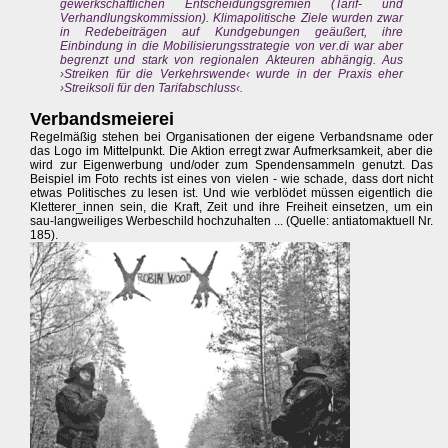
gewerkschaftlichen Entscheidungsgremien (Tarif- und
Verhandlungskommission). Klimapolitische Ziele wurden zwar
in Redebeiträgen auf Kundgebungen geäußert, ihre
Einbindung in die Mobilisierungsstrategie von ver.di war aber
begrenzt und stark von regionalen Akteuren abhängig. Aus
›Streiken für die Verkehrswende‹ wurde in der Praxis eher
›Streiksoli für den Tarifabschluss‹.
Verbandsmeierei
Regelmäßig stehen bei Organisationen der eigene Verbandsname oder
das Logo im Mittelpunkt. Die Aktion erregt zwar Aufmerksamkeit, aber die
wird zur Eigenwerbung und/oder zum Spendensammeln genutzt. Das
Beispiel im Foto rechts ist eines von vielen - wie schade, dass dort nicht
etwas Politisches zu lesen ist. Und wie verblödet müssen eigentlich die
Kletterer_innen sein, die Kraft, Zeit und ihre Freiheit einsetzen, um ein
sau-langweiliges Werbeschild hochzuhalten ... (Quelle: antiatomaktuell Nr.
185).