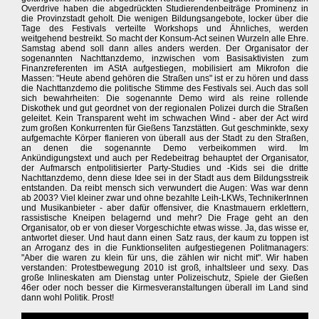
Overdrive haben die abgedrückten Studierendenbeiträge Prominenz in
die Provinzstadt geholt. Die wenigen Bildungsangebote, locker über die
Tage des Festivals verteilte Workshops und Ähnliches, werden
weitgehend bestreikt. So macht der Konsum-Act seinen Wurzeln alle Ehre.
Samstag abend soll dann alles anders werden. Der Organisator der
sogenannten Nachttanzdemo, inzwischen vom Basisaktivisten zum
Finanzreferenten im AStA aufgestiegen, mobilisiert am Mikrofon die
Massen: "Heute abend gehören die Straßen uns" ist er zu hören und dass
die Nachttanzdemo die politische Stimme des Festivals sei. Auch das soll
sich bewahrheiten: Die sogenannte Demo wird als reine rollende
Diskothek und gut geordnet von der regionalen Polizei durch die Straßen
geleitet. Kein Transparent weht im schwachen Wind - aber der Act wird
zum großen Konkurrenten für Gießens Tanzstätten. Gut geschminkte, sexy
aufgemachte Körper flanieren von überall aus der Stadt zu den Straßen,
an denen die sogenannte Demo verbeikommen wird. Im
Ankündigungstext und auch per Redebeitrag behauptet der Organisator,
der Aufmarsch entpolitisierter Party-Studies und -Kids sei die dritte
Nachttanzdemo, denn diese Idee sei in der Stadt aus dem Bildungsstreik
entstanden. Da reibt mensch sich verwundert die Augen: Was war denn
ab 2003? Viel kleiner zwar und ohne bezahlte Leih-LKWs, TechnikerInnen
und Musikanbieter - aber dafür offensiver, die Knastmauern erklettern,
rassistische Kneipen belagernd und mehr? Die Frage geht an den
Organisator, ob er von dieser Vorgeschichte etwas wisse. Ja, das wisse er,
antwortet dieser. Und haut dann einen Satz raus, der kaum zu toppen ist
an Arroganz des in die Funktionseliten aufgestiegenen Politmanagers:
"Aber die waren zu klein für uns, die zählen wir nicht mit". Wir haben
verstanden: Protestbewegung 2010 ist groß, inhaltsleer und sexy. Das
große Inlineskaten am Dienstag unter Polizeischutz, Spiele der Gießen
46er oder noch besser die Kirmesveranstaltungen überall im Land sind
dann wohl Politik. Prost!