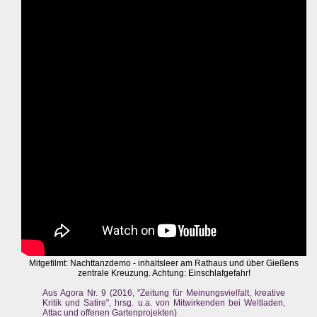
Mitgefilmt: Nachttanzdemo - inhaltsleer am Rathaus und über Gießens
zentrale Kreuzung. Achtung: Einschlafgefahr!
Aus Agora Nr. 9 (2016, "Zeitung für Meinungsvielfalt, kreative
Kritik und Satire", hrsg. u.a. von Mitwirkenden bei Weltladen,
Attac und offenen Gartenprojekten)