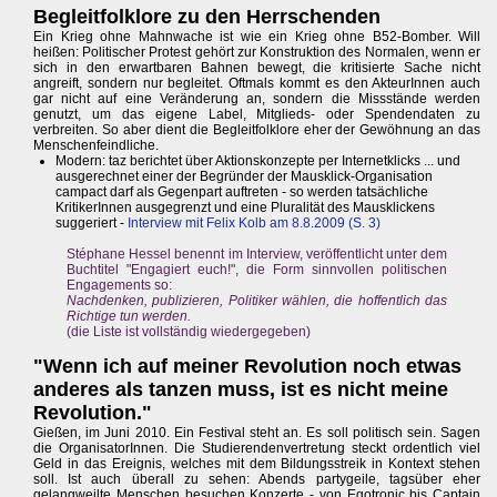
Begleitfolklore zu den Herrschenden
Ein Krieg ohne Mahnwache ist wie ein Krieg ohne B52-Bomber. Will
heißen: Politischer Protest gehört zur Konstruktion des Normalen, wenn er
sich in den erwartbaren Bahnen bewegt, die kritisierte Sache nicht
angreift, sondern nur begleitet. Oftmals kommt es den AkteurInnen auch
gar nicht auf eine Veränderung an, sondern die Missstände werden
genutzt, um das eigene Label, Mitglieds- oder Spendendaten zu
verbreiten. So aber dient die Begleitfolklore eher der Gewöhnung an das
Menschenfeindliche.
Modern: taz berichtet über Aktionskonzepte per Internetklicks ... und
ausgerechnet einer der Begründer der Mausklick-Organisation
campact darf als Gegenpart auftreten - so werden tatsächliche
KritikerInnen ausgegrenzt und eine Pluralität des Mausklickens
suggeriert -
Interview mit Felix Kolb am 8.8.2009 (S. 3)
Stéphane Hessel benennt im Interview, veröffentlicht unter dem
Buchtitel "Engagiert euch!", die Form sinnvollen politischen
Engagements so:
Nachdenken, publizieren, Politiker wählen, die hoffentlich das
Richtige tun werden.
(die Liste ist vollständig wiedergegeben)
"Wenn ich auf meiner Revolution noch etwas
anderes als tanzen muss, ist es nicht meine
Revolution."
Gießen, im Juni 2010. Ein Festival steht an. Es soll politisch sein. Sagen
die OrganisatorInnen. Die Studierendenvertretung steckt ordentlich viel
Geld in das Ereignis, welches mit dem Bildungsstreik in Kontext stehen
soll. Ist auch überall zu sehen: Abends partygeile, tagsüber eher
gelangweilte Menschen besuchen Konzerte - von Egotronic bis Captain