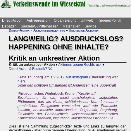
Direct-Action
Antirepression
Organisierung
Umwelt
Theorie&Politik
Debatten
Saasen/GI/Mittelhessen
Materialien
Service
Direct-Action
»
Aktionsbeispiele/-tipps
»
Unkreative Aktionen
LANGWEILIG? AUSDRUCKSLOS?
HAPPENING OHNE INHALTE?
Kritik an unkreativer Aktion
Kritik an unkreativer Aktion
●
Aktionen gegen Rechtsruck
●
Direct Action & Esoterik? Nö!
Greta Thunberg am
1.9.2019 auf Instagram
(Übersetzung war
hier
)
Unter den richtigen Umständen ist Anderssein eine Superkraft.
Philosophisches Wörterbuch, Kröner: "Kreativität"
Bezeichnung für ein, meist psychologisch aufgefaßtes
Phänomen, das als vitaler, schöpferischer Kern fruchtbarer
persönlicher Fähigkeiten verstanden wird wie Phantasie,
Intuition, denkerische Improvisation, Originalität, Begabung,
Flexibilität der Persönlichkeit, wissenschaftlich-technisches
Konstruktionsdenken, Inspiration, künstlerisches Können u.a.
Dies ist eine Sammlung zugeschickter Texte und Links zu langweiligen
Protestformen - aber ohne genaue Überprüfung. Zu Auswertungen größer