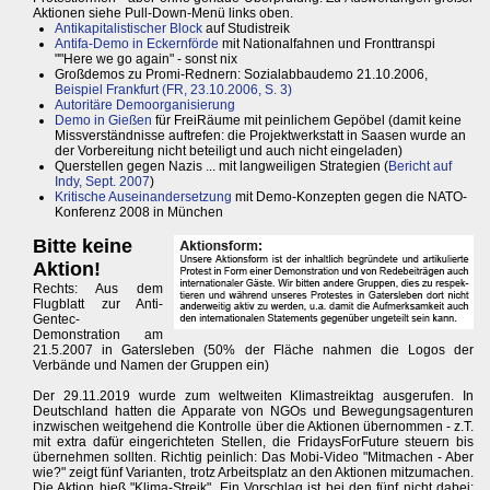
Aktionen siehe Pull-Down-Menü links oben.
Antikapitalistischer Block
auf Studistreik
Antifa-Demo in Eckernförde
mit Nationalfahnen und Fronttranspi
""Here we go again" - sonst nix
Großdemos zu Promi-Rednern: Sozialabbaudemo 21.10.2006,
Beispiel Frankfurt (FR, 23.10.2006, S. 3)
Autoritäre Demoorganisierung
Demo in Gießen
für FreiRäume mit peinlichem Gepöbel (damit keine
Missverständnisse auftrefen: die Projektwerkstatt in Saasen wurde an
der Vorbereitung nicht beteiligt und auch nicht eingeladen)
Querstellen gegen Nazis ... mit langweiligen Strategien (
Bericht auf
Indy, Sept. 2007
)
Kritische Auseinandersetzung
mit Demo-Konzepten gegen die NATO-
Konferenz 2008 in München
Bitte keine
Aktion!
Rechts: Aus dem
Flugblatt zur Anti-
Gentec-
Demonstration am
21.5.2007 in Gatersleben (50% der Fläche nahmen die Logos der
Verbände und Namen der Gruppen ein)
Der 29.11.2019 wurde zum weltweiten Klimastreiktag ausgerufen. In
Deutschland hatten die Apparate von NGOs und Bewegungsagenturen
inzwischen weitgehend die Kontrolle über die Aktionen übernommen - z.T.
mit extra dafür eingerichteten Stellen, die FridaysForFuture steuern bis
übernehmen sollten. Richtig peinlich: Das Mobi-Video "Mitmachen - Aber
wie?" zeigt fünf Varianten, trotz Arbeitsplatz an den Aktionen mitzumachen.
Die Aktion hieß "Klima-Streik". Ein Vorschlag ist bei den fünf nicht dabei: