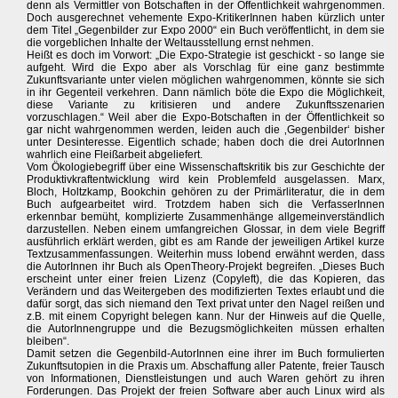
denn als Vermittler von Botschaften in der Öffentlichkeit wahrgenommen.
Doch ausgerechnet vehemente Expo-KritikerInnen haben kürzlich unter
dem Titel „Gegenbilder zur Expo 2000“ ein Buch veröffentlicht, in dem sie
die vorgeblichen Inhalte der Weltausstellung ernst nehmen.
Heißt es doch im Vorwort: „Die Expo-Strategie ist geschickt - so lange sie
aufgeht. Wird die Expo aber als Vorschlag für eine ganz bestimmte
Zukunftsvariante unter vielen möglichen wahrgenommen, könnte sie sich
in ihr Gegenteil verkehren. Dann nämlich böte die Expo die Möglichkeit,
diese Variante zu kritisieren und andere Zukunftsszenarien
vorzuschlagen.“ Weil aber die Expo-Botschaften in der Öffentlichkeit so
gar nicht wahrgenommen werden, leiden auch die ‚Gegenbilder‘ bisher
unter Desinteresse. Eigentlich schade; haben doch die drei AutorInnen
wahrlich eine Fleißarbeit abgeliefert.
Vom Ökologiebegriff über eine Wissenschaftskritik bis zur Geschichte der
Produktivkraftentwicklung wird kein Problemfeld ausgelassen. Marx,
Bloch, Holtzkamp, Bookchin gehören zu der Primärliteratur, die in dem
Buch aufgearbeitet wird. Trotzdem haben sich die VerfasserInnen
erkennbar bemüht, komplizierte Zusammenhänge allgemeinverständlich
darzustellen. Neben einem umfangreichen Glossar, in dem viele Begriff
ausführlich erklärt werden, gibt es am Rande der jeweiligen Artikel kurze
Textzusammenfassungen. Weiterhin muss lobend erwähnt werden, dass
die AutorInnen ihr Buch als OpenTheory-Projekt begreifen. „Dieses Buch
erscheint unter einer freien Lizenz (Copyleft), die das Kopieren, das
Verändern und das Weitergeben des modifizierten Textes erlaubt und die
dafür sorgt, das sich niemand den Text privat unter den Nagel reißen und
z.B. mit einem Copyright belegen kann. Nur der Hinweis auf die Quelle,
die AutorInnengruppe und die Bezugsmöglichkeiten müssen erhalten
bleiben“.
Damit setzen die Gegenbild-AutorInnen eine ihrer im Buch formulierten
Zukunftsutopien in die Praxis um. Abschaffung aller Patente, freier Tausch
von Informationen, Dienstleistungen und auch Waren gehört zu ihren
Forderungen. Das Projekt der freien Software aber auch Linux wird als