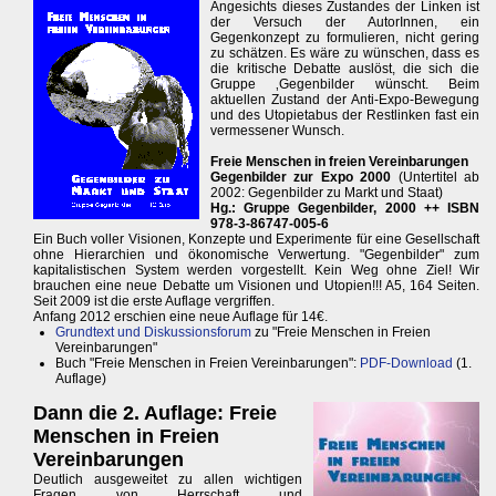
Angesichts dieses Zustandes der Linken ist
der Versuch der AutorInnen, ein
Gegenkonzept zu formulieren, nicht gering
zu schätzen. Es wäre zu wünschen, dass es
die kritische Debatte auslöst, die sich die
Gruppe ‚Gegenbilder wünscht. Beim
aktuellen Zustand der Anti-Expo-Bewegung
und des Utopietabus der Restlinken fast ein
vermessener Wunsch.
Freie Menschen in freien Vereinbarungen
Gegenbilder zur Expo 2000
(Untertitel ab
2002: Gegenbilder zu Markt und Staat)
Hg.: Gruppe Gegenbilder, 2000 ++ ISBN
978-3-86747-005-6
Ein Buch voller Visionen, Konzepte und Experimente für eine Gesellschaft
ohne Hierarchien und ökonomische Verwertung. "Gegenbilder" zum
kapitalistischen System werden vorgestellt. Kein Weg ohne Ziel! Wir
brauchen eine neue Debatte um Visionen und Utopien!!! A5, 164 Seiten.
Seit 2009 ist die erste Auflage vergriffen.
Anfang 2012 erschien eine neue Auflage für 14€.
Grundtext und Diskussionsforum
zu "Freie Menschen in Freien
Vereinbarungen"
Buch "Freie Menschen in Freien Vereinbarungen":
PDF-Download
(1.
Auflage)
Dann die 2. Auflage: Freie
Menschen in Freien
Vereinbarungen
Deutlich ausgeweitet zu allen wichtigen
Fragen von Herrschaft und