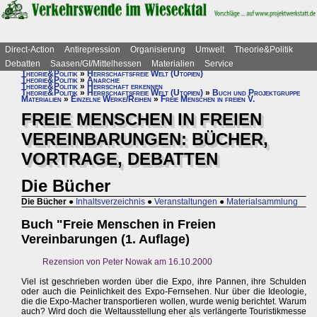
Direct-Action
Antirepression
Organisierung
Umwelt
Theorie&Politik
Debatten
Saasen/GI/Mittelhessen
Materialien
Service
Theorie&Politik
»
Herrschaftsfreie Welt (Utopien)
Theorie&Politik
»
Anarchie
Theorie&Politik
»
Herrschaft erkennen
Theorie&Politik
»
Herrschaftsfreie Welt (Utopien)
»
Buch und Projektgruppe
Materialien
»
Einzelne Werke/Reihen
»
Freie Menschen in freien V.
FREIE MENSCHEN IN FREIEN
VEREINBARUNGEN: BÜCHER,
VORTRAGE, DEBATTEN
Die Bücher
Die Bücher
●
Inhaltsverzeichnis
●
Veranstaltungen
●
Materialsammlung
Buch "Freie Menschen in Freien
Vereinbarungen (1. Auflage)
Rezension von Peter Nowak am 16.10.2000
Viel ist geschrieben worden über die Expo, ihre Pannen, ihre Schulden
oder auch die Peinlichkeit des Expo-Fernsehen. Nur über die Ideologie,
die die Expo-Macher transportieren wollen, wurde wenig berichtet. Warum
auch? Wird doch die Weltausstellung eher als verlängerte Touristikmesse