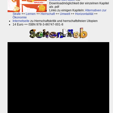
Downloadmöglichkeit der einzelnen Kapitel
als .pdf
Links zu einigen Kapiteln:
Alternativen zur
Strafe
++
Lernen
++
Herrschaft
++
Umwelt
++
Horizontalität
++
Ökonomie
Internetseite
zu Herrschaftskritik und herrschaftsfreien Utopien
14 Euro ++ ISBN 978-3-86747-001-8