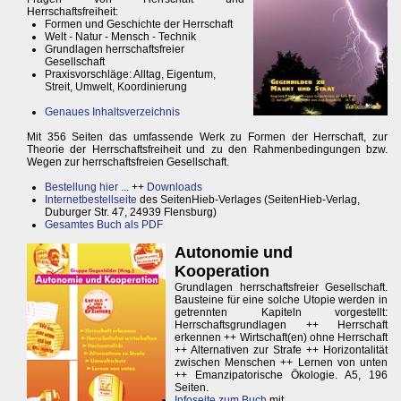
Herrschaftsfreiheit:
Formen und Geschichte der Herrschaft
Welt - Natur - Mensch - Technik
Grundlagen herrschaftsfreier
Gesellschaft
Praxisvorschläge: Alltag, Eigentum,
Streit, Umwelt, Koordinierung
Genaues Inhaltsverzeichnis
Mit 356 Seiten das umfassende Werk zu Formen der Herrschaft, zur
Theorie der Herrschaftsfreiheit und zu den Rahmenbedingungen bzw.
Wegen zur herrschaftsfreien Gesellschaft.
Bestellung hier ...
++
Downloads
Internetbestellseite
des SeitenHieb-Verlages (SeitenHieb-Verlag,
Duburger Str. 47, 24939 Flensburg)
Gesamtes Buch als PDF
Autonomie und
Kooperation
Grundlagen herrschaftsfreier Gesellschaft.
Bausteine für eine solche Utopie werden in
getrennten Kapiteln vorgestellt:
Herrschaftsgrundlagen ++ Herrschaft
erkennen ++ Wirtschaft(en) ohne Herrschaft
++ Alternativen zur Strafe ++ Horizontalität
zwischen Menschen ++ Lernen von unten
++ Emanzipatorische Ökologie. A5, 196
Seiten.
Infoseite zum Buch
mit