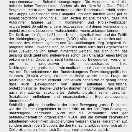
nachahmenswertes Beispiel herangezogen. Die AutorInnen sind also
beileibe keine Technikfeinde. Anders als der New-Work-Guru Frithjof
Bergmann, der in dem Buch mehrere positive Randnotizen erhält, spricht
die Gruppe Gegenbilder dem Computer und dem Internet keine per se
emanzipatorische Wirkung zu. Den Texten ist anzumerken, dass ihre
AutorInnen längere Zeit in Kommunen und Projektwerkstätten
mitgearbeitet. So gibt es längere Textpassagen, mit denen kommune- und
projektresistente LeserInnen wahrscheinlich wenig anfangen können.
Die Kritik an der Agenda 21, dem Nachhaltigkeitsdiskurs und der Politik
der Nichtregierungsorganisationen (NGOs) stützt sich wesentlich auf die
Arbeiten des Mitherausgebers und Radikalökologen Jörg Bergstedt. So
prägnant seine Einwände sind, so kritisch muss auch das Gegenkonzept
einer „Bewegung von unten“ hinterfragt werden, das sich durch das
gesamte Buch zieht und stellenweise schon den Charakter eines Mythos
bekommen hat. Dabei wird nicht hinterfragt, ob Bewegungen von unten
per se progressiver als beispielsweise linke
Nichtregierungsorganisationen wie medico International sein müssen.
Auf der Pressekonferenz der Bundeskongress Entwicklungspolitischer
Gruppen (BUKO) Anfang Oktober in Berlin wurde diese Frage mit
plausiblen Argumenten verneint. Schließlich haben wir oft genug erlebt,
dass auch „Bewegungen von unten“ autoritäre, rassistische,
protektionistische Theorie- und Praxisformen hervorbringen. Wie soll sich
auch ein autoritär strukturiertes Subjekt plötzlich seiner gesamten
Sozialisation entledigen und emanzipatorische Eigenverantwortung
übernehmen?
Schließlich gibt es da selbst in der linken Bewegung grosse Probleme,
wie die Gruppe Gegenbilder in ihrer Kritik an der Anti-Expo-Bewegung
überzeugend nachweist. „Nicht nur die verbandlich oder gar
betriebswirtschaftlich organisierten NGOs und die bewußt zentralisiert
arbeitenden kaderlinken Gruppierungen weissen krasse Hierarchien auf,
sondern auch in den Gruppen, die den Herrschaftsabbau eigentlich als ihr
Ziel proklamieren, finden sich Dominanzverhältnisse alltäglich.“