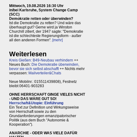
Mittwoch, 19.08.2026 16:30 Uhr
in/bei Karlsruhe, System Change Camp
(SCC)
Demokratie retten oder überwinden?
Ist die Demokratie zu retten? Und wäre das
überhaupt gut? Gerne wird ja Winston
Churchill zitiert, der 1947 sagte: "Demokratie
ist die schlechteste Regierungsform - außer
all den anderen Formen".
[mehr]
Weiterlesen
Kreis Gießen: B49-Neubau verhindern
++
Neues Buch:
Die Demokratie überwinden,
bevor sie sich selbst abschafft
++ Nichts mehr
verpassen:
Mailverteiler&Chats
Neue Mobilnr.: 015511439808), Festnetz
bleibt 06401-903283
OHNE HERRSCHAFT GINGE VIELES NICHT
- UND DAS WÄRE GUT SO!
Herrschaft&Utopie: Einführung
Ein Text zur Definition und Wirkungsweise
von Herrschaft sowie zu den
Grundanforderungen emanzipatorischer
Politik (aus dem Buch "Autonomie &
Kooperation").
ANARCHIE - ODER WAS VIELE DAFÜR