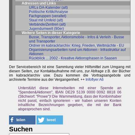
Adressen und Links
URLs DA-Kalender (alt)
Politische Kritik/Analyse
Fachgruppen (veraltet)
Staat mit Umfeld (alt)
Verbände/Zentren (alt)
Jugendumwelt (90er)
Weitere Seiten in dieser Kategorie
Busse, Transporter, Aktionsmobile - Infos & Verleih - Busse
und Transporter
Ordner im kabrack!archiv: Krieg, Frieden, Weltmächte - EU
Organisierungsarbeiten rund um Aktionen - Infrastruktur auf
Aktionen
Rückblick ... 2002 - Kreative Aktionsphasen in Saasen
Der Servicebereich ist eine Sammlung vieler Hilfsmittel zum Umgang mit
diesen Seiten, zur Kontaktaufnahme mit uns, zur Abfrage z.B. der Bücher
im kabrack!archiv usw. Dazu kommen die Vortragsangebote und
archivierte Termine aus der Vergangenheit. ++
Infoflyer A6
Unterstützt diese Internetseiten mit einer Spende an
"Spenden&Aktionen", IBAN DE29 5139 0000 0092 8818 06
(Stichwort: "Prowe")! Die Warnmeldung, dass der Kontoinhaber
nicht passt, einfach ignorieren - wir haben unseren Konten
inhaltliche Bezeichnungen gegeben, die mit der Bank
abgesprochen sind.
Suchen