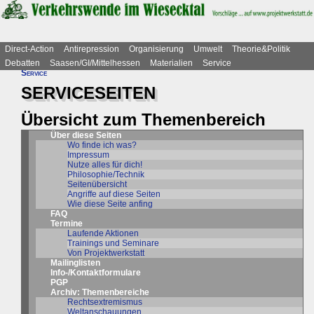
Direct-Action
Antirepression
Organisierung
Umwelt
Theorie&Politik
Debatten
Saasen/GI/Mittelhessen
Materialien
Service
Service
SERVICESEITEN
Übersicht zum Themenbereich
Über diese Seiten
Wo finde ich was?
Impressum
Nutze alles für dich!
Philosophie/Technik
Seitenübersicht
Angriffe auf diese Seiten
Wie diese Seite anfing
FAQ
Termine
Laufende Aktionen
Trainings und Seminare
Von Projektwerkstatt
Mailinglisten
Info-/Kontaktformulare
PGP
Archiv: Themenbereiche
Rechtsextremismus
Weltanschauungen