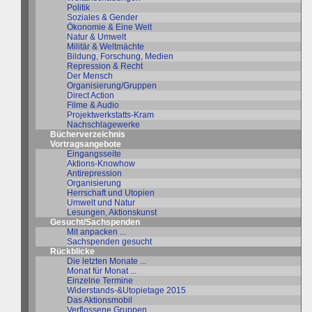
Politik
Soziales & Gender
Ökonomie & Eine Welt
Natur & Umwelt
Militär & Weltmächte
Bildung, Forschung, Medien
Repression & Recht
Der Mensch
Organisierung/Gruppen
Direct Action
Filme & Audio
Projektwerkstatts-Kram
Nachschlagewerke
Bücherverzeichnis
Vortragsangebote
Eingangsseite
Aktions-Knowhow
Antirepression
Organisierung
Herrschaft und Utopien
Umwelt und Natur
Lesungen, Aktionskunst
Gesucht/Sachspenden
Mit anpacken ...
Sachspenden gesucht
Rückblicke
Die letzten Monate ...
Monat für Monat ...
Einzelne Termine
Widerstands-&Utopietage 2015
Das Aktionsmobil
Verflossene Gruppen