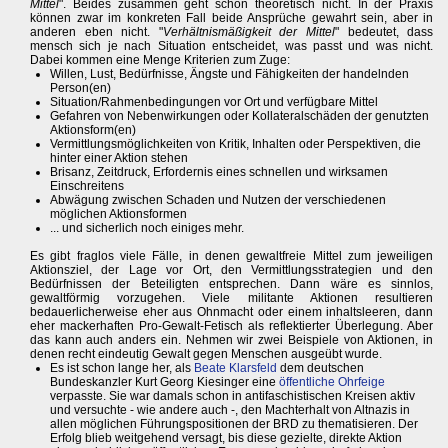
Mittel
". Beides zusammen geht schon theoretisch nicht. In der Praxis
können zwar im konkreten Fall beide Ansprüche gewahrt sein, aber in
anderen eben nicht. "
Verhältnismäßigkeit der Mittel
" bedeutet, dass
mensch sich je nach Situation entscheidet, was passt und was nicht.
Dabei kommen eine Menge Kriterien zum Zuge:
Willen, Lust, Bedürfnisse, Ängste und Fähigkeiten der handelnden
Person(en)
Situation/Rahmenbedingungen vor Ort und verfügbare Mittel
Gefahren von Nebenwirkungen oder Kollateralschäden der genutzten
Aktionsform(en)
Vermittlungsmöglichkeiten von Kritik, Inhalten oder Perspektiven, die
hinter einer Aktion stehen
Brisanz, Zeitdruck, Erfordernis eines schnellen und wirksamen
Einschreitens
Abwägung zwischen Schaden und Nutzen der verschiedenen
möglichen Aktionsformen
... und sicherlich noch einiges mehr.
Es gibt fraglos viele Fälle, in denen gewaltfreie Mittel zum jeweiligen
Aktionsziel, der Lage vor Ort, den Vermittlungsstrategien und den
Bedürfnissen der Beteiligten entsprechen. Dann wäre es sinnlos,
gewaltförmig vorzugehen. Viele militante Aktionen resultieren
bedauerlicherweise eher aus Ohnmacht oder einem inhaltsleeren, dann
eher mackerhaften Pro-Gewalt-Fetisch als reflektierter Überlegung. Aber
das kann auch anders ein. Nehmen wir zwei Beispiele von Aktionen, in
denen recht eindeutig Gewalt gegen Menschen ausgeübt wurde.
Es ist schon lange her, als
Beate Klarsfeld
dem deutschen
Bundeskanzler Kurt Georg Kiesinger eine
öffentliche Ohrfeige
verpasste. Sie war damals schon in antifaschistischen Kreisen aktiv
und versuchte - wie andere auch -, den Machterhalt von Altnazis in
allen möglichen Führungspositionen der BRD zu thematisieren. Der
Erfolg blieb weitgehend versagt, bis diese gezielte, direkte Aktion