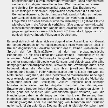
bereitstehenden Polizeihubschrauber verhindern. Dafür aber mussten
sie die vor Ort tätigen Bewacher in ihren Wachhäuschen einsperren
und sie ihrer Kommunikationsmittel berauben. Das Ergebnis war
durchschlagend: Nach der Doppelaktion beschlossen die führenden
Gentechnikkonzerne, Deutschland als Feldstandort fortan zu meiden.
Der Gentechniklobbist Uwe Schrader sprach vom "Genickbruch".
Frage: Was an dieser Aktion ist unverhältnismäßig? Es gilt das Gleiche
wie oben: Wenn die Aktion als verhältnismäßig angesehen wird, steht
dieses im Widerspruch zum Dogma der Gewaltfreiheit. Hätte Letzteres
gegolten, gäbe es voraussichtlich auch 2012 und die Folgejahre noch
gentechnisch veränderte Pflanzen in Deutschland.
Es zeigt sich schnell, dass sich ein dogmatischer Ausschluss von Gewalt
mit einem Anspruch an Verhältnismäßigkeit nicht vereinbaren lässt. In
Kreisen dogmatischer Gewaltfreiheit führt das zu keinen Problemen. Der
Spruch der Verhältnismäßigkeit hat dort nur propagandistische
Bedeutung. Es gilt das Primat der Gewaltfreiheit - durchgesetzt oft mit
autoritären Mitteln wie Selbstverpflichtungserklärungen, Ausgrenzungen
und einer steuernden Strategie von Konsens und Vetoeinsatz. Wie sähe
demgegenüber emanzipatorische Sichtweise zur Gewaltfrage aus? Diese
bedeutet, dass die Menschen aus ihrer jeweiligen Position und
Überzeugung heraus in freier Kommunikation und Reflexion ihre Wahl der
Mittel treffen. Vorgaben, die eine bestimmte Verhaltensweise nahelegen
oder oktroyieren wollen, haben keinen höheren Rang als die Vielfalt der
Meinungen unter den Beteiligten. Gesetze, religiöse oder sonstige
Moralkonzepte stellen solche Vorgaben dar, die über der eigenen
Entscheidung bzw. der freien Vereinbarung mehrerer Menschen stehen. In
ihnen geht der Anspruch auf Verhältnismäßigkeit verloren, weil die
Handlungsvorgaben unabhängig von den konkreten Personen, ihren
Interessen oder Bedürfnissen sowie der konkreten Situation erfolgen. Eine
Handlungsvorgabe aber, die unabhängig von Menschen und Situation
gelten soll, ist ein autoritäres Dogma. Es entmündigt die Menschen, weil