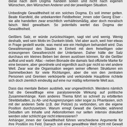
diese nach dem Dogma handeln sollen und nicht nach eigenen
Wünschen, den Wünschen Anderer und der jeweiligen Situation.
Unbedingte Gewaltfreiheit ist ein solches Dogma. Es soll immer gelten.
Beate Klarsfeld, die unbekannten Feldbefreier_innen oder Georg Elser -
sie alle handelten zwar ersichtlich verhältnismäßig, aber doch moralisch
falsch. Weil gewaltsam. So jedenfalls wertet das Dogma der
Gewaltfreiheit.
Geißlers Satz, er würde zurückschlagen, sagt viel und wenig. Wenig
deshalb, weil sein Motiv im Dunkeln blieb. Viel aber auch, weil hier etwas
in Frage gestellt wurde, was meist wie ein Heiligtum behandelt wird: Das
Gewaltmonopol des Staates in Einheit mit dem freiwilligen oder
erzwungenen Gewaltverzicht der Untertanen. Daher hätte der Satz
durchaus ein kleines Beben bei denen auslösen können, für die Geißler
auftrat und warb: Attac - neben Bionade die damals fast offizielle Marke für
eine bessere, aber geordnete und eigentlich auch gar nicht so viel andere
Welt. Zwar war die Organisation wegen seiner offenen Strukturen ein
Sammelbecken für viele Richtungen, aber die von den zentralen
Personen und Gremien verkörperte und verkündete Hauptlinie richtete
sich doch ziemlich eindeutig auf eine nur mäßig reformierte Welt aus.
Dass das mentale Beben ausblieb, war ungewöhnlich. Meistens nämlich
hat die Gewaltfrage eine paralysierende Wirkung auf politische
Zusammenhänge. Kein anderes Thema führt so schnell zu erbitterten
Streitdebatten, zu Ab- und Ausgrenzungen oder sogar zu Phantasien, sich
mit der anderen Seite (z.B. der Polizei) zu verbünden, um die eigene
Position durchzusetzen. Warum erregt Gewalt die Gemüter, während
Debatten um Inhalte und Aktionsformen nur selten intensiv diskutiert
werden oder schlicht gar nicht interessieren?
Anhänger_innen der Gewaltfreiheit führen verschiedene Argumente für
ihre Position ins Feld. Danach soll eine gewaltfreie Welt nicht mit Gewalt