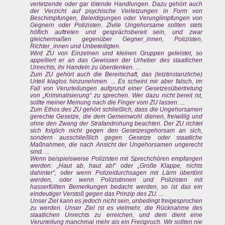
verletzende oder gar tötende Handlungen. Dazu gehört auch
der Verzicht auf psychische Verletzungen in Form von
Beschimpfungen, Beleidigungen oder Verunglimpfungen von
Gegnern oder Polizisten. Zivile Ungehorsame sollten stets
höflich auftreten und gesprächsbereit sein, und zwar
gleichermaßen gegenüber Gegner_innen, Polizisten,
Richter_innen und Unbeteiligten.
Wird ZU von Einzelnen und kleinen Gruppen geleistet, so
appelliert er an das Gewissen der Urheber des staatlichen
Unrechts, ihr Handeln zu überdenken. ...
Zum ZU gehört auch die Bereitschaft, das (letztinstanzliche)
Urteil klaglos hinzunehmen. ... Es scheint mir aber falsch, im
Fall von Verurteilungen aufgrund einer Gesetzesübertretung
von „Kriminalisierung“ zu sprechen. Wer dazu nicht bereit ist,
sollte meiner Meinung nach die Finger vom ZU lassen. ...
Zum Ethos des ZU gehört schließlich, dass die Ungehorsamen
gerechte Gesetze, die dem Gemeinwohl dienen, freiwillig und
ohne den Zwang der Strafandrohung beachten. Der ZU richtet
sich folglich nicht gegen den Gesetzesgehorsam an sich,
sondern ausschließlich gegen Gesetze oder staatliche
Maßnahmen, die nach Ansicht der Ungehorsamen ungerecht
sind. ...
Wenn beispielsweise Polizisten mit Sprechchören empfangen
werden: „Haut ab, haut ab!“ oder „Große Klappe, nichts
dahinter“, oder wenn Polizeidurchsagen mit Lärm übertönt
werden, oder wenn Polizistinnen und Polizisten mit
hasserfüllten Bemerkungen bedacht werden, so ist das ein
eindeutiger Verstoß gegen das Prinzip des ZU. ...
Unser Ziel kann es jedoch nicht sein, unbedingt freigesprochen
zu werden. Unser Ziel ist es vielmehr, die Rücknahme des
staatlichen Unrechts zu erreichen, und dem dient eine
Verurteilung manchmal mehr als ein Freispruch. Wir sollten nie