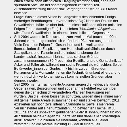
einen erheblichen öffentlichen Erregungskorridor schuf, der einen
spürbaren Anteil an der später folgenden kritischen Teil-
Auseinandersetzung mit der Nazi-Vergangenheit vieler BRD-Kader
bewirkte.
Frage: Was an dieser Aktion ist - angesichts des fehlenden Erfolgs
vorheriger Bemühungen - unverhältnismäßig? Nach der Doktrin der
Gewaltfreiheit hätte sie aber trotzdem nicht stattfinden dürfen (mit allen
Folgen für die damalige Zeit). Hier stehen "
Verhältnismäßigkeit der
Mittel
" und Gewaltfreiheit in einem offensichtlichen Gegensatz.
Seit 2004 wurden in Deutschland zum zweiten Mal (nach den 90er
Jahren) vermehrt gentechnisch veränderte Pflanzen ausgebracht.
Viele fürchteten Folgen für Gesundheit und Umwelt, andere
thematisierten die Zuspitzung von Herrschaftsverhältnissen durch
Saatgutkontrolle, Patente und die Industrialisierung der
Landwirtschaft. Insgesamt lehnten aus solchen Gründen
zusammengenommen 80 Prozent der Bevölkerung die Gentechnik auf
Acker und Teller ab, während nur sechs Prozent sie wünschten. Selbst
Befürworter_innen der Gentechnik bis hin zu den führenden
Konzernen a la Monsanto hielten die Technik für unkontrollierbar und
wenig nützlich - verfolgten sie aus kommerziellen Gründen aber
dennoch weiter.
Seit 2005 mehrten sich direkte Aktionen gegen die Felder, z.B. durch
Gegensaaten, Besetzungen und sogenannte Feldbefreiungen, bei
denen die gentechnisch veränderten Pflanzen herausgerissen
wurden. Um die Felder besser zu schützen, wurden diese immer mehr
auf gemeinsame Areale zusammengelegt und stärker bewacht. 2011
existierten nur noch zwei intensiv Standorte mit jeweils mehreren
Versuchsfelder auf einer umzäunten und bewachten Fläche. Im Juli
2011 gelang es unbekannt gebliebenen Aktivist_innen, innerhalb von
48 Stunden beide Anlagen zu überfallen und dabei alle Sicherungen
auszuschalten. So blieben sie unerkannt, konnten alle Felder
zerstören und die Alarmauslösung z.B. der in einem Fall