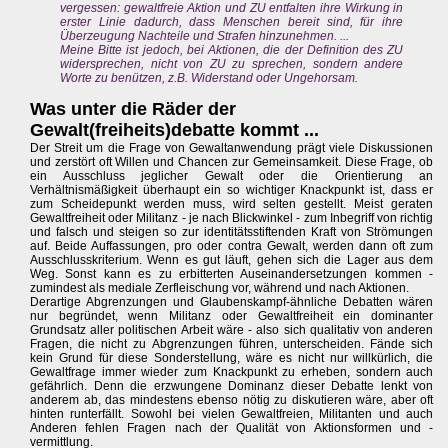
vergessen: gewaltfreie Aktion und ZU entfalten ihre Wirkung in
erster Linie dadurch, dass Menschen bereit sind, für ihre
Überzeugung Nachteile und Strafen hinzunehmen. ...
Meine Bitte ist jedoch, bei Aktionen, die der Definition des ZU
widersprechen, nicht von ZU zu sprechen, sondern andere
Worte zu benützen, z.B. Widerstand oder Ungehorsam.
Was unter die Räder der
Gewalt(freiheits)debatte kommt ...
Der Streit um die Frage von Gewaltanwendung prägt viele Diskussionen
und zerstört oft Willen und Chancen zur Gemeinsamkeit. Diese Frage, ob
ein Ausschluss jeglicher Gewalt oder die Orientierung an
Verhältnismäßigkeit überhaupt ein so wichtiger Knackpunkt ist, dass er
zum Scheidepunkt werden muss, wird selten gestellt. Meist geraten
Gewaltfreiheit oder Militanz - je nach Blickwinkel - zum Inbegriff von richtig
und falsch und steigen so zur identitätsstiftenden Kraft von Strömungen
auf. Beide Auffassungen, pro oder contra Gewalt, werden dann oft zum
Ausschlusskriterium. Wenn es gut läuft, gehen sich die Lager aus dem
Weg. Sonst kann es zu erbitterten Auseinandersetzungen kommen -
zumindest als mediale Zerfleischung vor, während und nach Aktionen.
Derartige Abgrenzungen und Glaubenskampf-ähnliche Debatten wären
nur begründet, wenn Militanz oder Gewaltfreiheit ein dominanter
Grundsatz aller politischen Arbeit wäre - also sich qualitativ von anderen
Fragen, die nicht zu Abgrenzungen führen, unterscheiden. Fände sich
kein Grund für diese Sonderstellung, wäre es nicht nur willkürlich, die
Gewaltfrage immer wieder zum Knackpunkt zu erheben, sondern auch
gefährlich. Denn die erzwungene Dominanz dieser Debatte lenkt von
anderem ab, das mindestens ebenso nötig zu diskutieren wäre, aber oft
hinten runterfällt. Sowohl bei vielen Gewaltfreien, Militanten und auch
Anderen fehlen Fragen nach der Qualität von Aktionsformen und -
vermittlung.