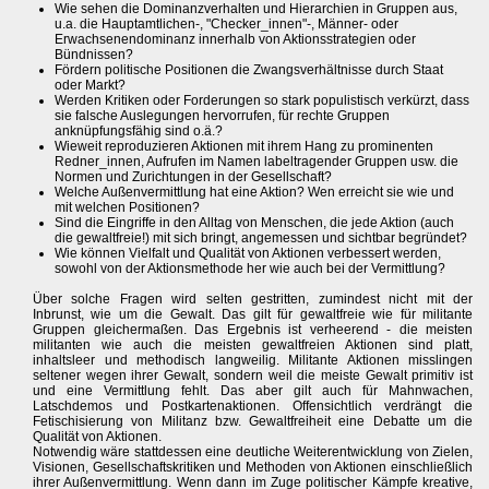
Wie sehen die Dominanzverhalten und Hierarchien in Gruppen aus,
u.a. die Hauptamtlichen-, "Checker_innen"-, Männer- oder
Erwachsenendominanz innerhalb von Aktionsstrategien oder
Bündnissen?
Fördern politische Positionen die Zwangsverhältnisse durch Staat
oder Markt?
Werden Kritiken oder Forderungen so stark populistisch verkürzt, dass
sie falsche Auslegungen hervorrufen, für rechte Gruppen
anknüpfungsfähig sind o.ä.?
Wieweit reproduzieren Aktionen mit ihrem Hang zu prominenten
Redner_innen, Aufrufen im Namen labeltragender Gruppen usw. die
Normen und Zurichtungen in der Gesellschaft?
Welche Außenvermittlung hat eine Aktion? Wen erreicht sie wie und
mit welchen Positionen?
Sind die Eingriffe in den Alltag von Menschen, die jede Aktion (auch
die gewaltfreie!) mit sich bringt, angemessen und sichtbar begründet?
Wie können Vielfalt und Qualität von Aktionen verbessert werden,
sowohl von der Aktionsmethode her wie auch bei der Vermittlung?
Über solche Fragen wird selten gestritten, zumindest nicht mit der
Inbrunst, wie um die Gewalt. Das gilt für gewaltfreie wie für militante
Gruppen gleichermaßen. Das Ergebnis ist verheerend - die meisten
militanten wie auch die meisten gewaltfreien Aktionen sind platt,
inhaltsleer und methodisch langweilig. Militante Aktionen misslingen
seltener wegen ihrer Gewalt, sondern weil die meiste Gewalt primitiv ist
und eine Vermittlung fehlt. Das aber gilt auch für Mahnwachen,
Latschdemos und Postkartenaktionen. Offensichtlich verdrängt die
Fetischisierung von Militanz bzw. Gewaltfreiheit eine Debatte um die
Qualität von Aktionen.
Notwendig wäre stattdessen eine deutliche Weiterentwicklung von Zielen,
Visionen, Gesellschaftskritiken und Methoden von Aktionen einschließlich
ihrer Außenvermittlung. Wenn dann im Zuge politischer Kämpfe kreative,