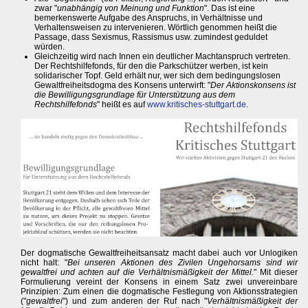
zwar "
unabhängig von Meinung und Funktion
". Das ist eine
bemerkenswerte Aufgabe des Anspruchs, in Verhältnisse und
Verhaltensweisen zu intervenieren. Wörtlich genommen heißt die
Passage, dass Sexismus, Rassismus usw. zumindest geduldet
würden.
Gleichzeitig wird nach Innen ein deutlicher Machtanspruch vertreten.
Der Rechtshilfefonds, für den die Parkschützer werben, ist kein
solidarischer Topf. Geld erhält nur, wer sich dem bedingungslosen
Gewaltfreiheitsdogma des Konsens unterwirft: "
Der Aktionskonsens ist
die Bewilligungsgrundlage für Unterstützung aus dem
Rechtshilfefonds
" heißt es auf
www.kritisches-stuttgart.de
.
Der dogmatische Gewaltfreiheitsansatz macht dabei auch vor Unlogiken
nicht halt: "
Bei unseren Aktionen des Zivilen Ungehorsams sind wir
gewaltfrei und achten auf die Verhältnismäßigkeit der Mittel.
" Mit dieser
Formulierung vereint der Konsens in einem Satz zwei unvereinbare
Prinzipien: Zum einen die dogmatische Festlegung von Aktionsstrategien
("
gewaltfrei
") und zum anderen der Ruf nach "
Verhältnismäßigkeit der