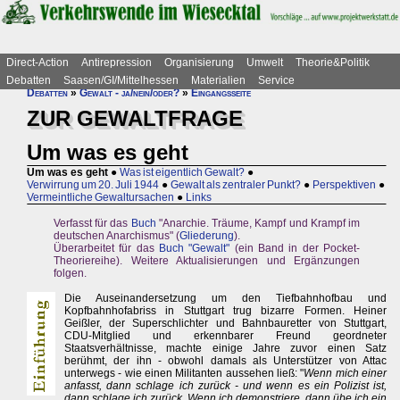
Direct-Action
Antirepression
Organisierung
Umwelt
Theorie&Politik
Debatten
Saasen/GI/Mittelhessen
Materialien
Service
Debatten
»
Gewalt - ja/nein/oder?
»
Eingangsseite
ZUR GEWALTFRAGE
Um was es geht
Um was es geht
●
Was ist eigentlich Gewalt?
●
Verwirrung um 20. Juli 1944
●
Gewalt als zentraler Punkt?
●
Perspektiven
●
Vermeintliche Gewaltursachen
●
Links
Verfasst für das
Buch
"Anarchie. Träume, Kampf und Krampf im
deutschen Anarchismus" (
Gliederung
).
Überarbeitet für das
Buch "Gewalt"
(ein Band in der Pocket-
Theoriereihe). Weitere Aktualisierungen und Ergänzungen
folgen.
Die Auseinandersetzung um den Tiefbahnhofbau und
Kopfbahnhofabriss in Stuttgart trug bizarre Formen. Heiner
Geißler, der Superschlichter und Bahnbauretter von Stuttgart,
CDU-Mitglied und erkennbarer Freund geordneter
Staatsverhältnisse, machte einige Jahre zuvor einen Satz
berühmt, der ihn - obwohl damals als Unterstützer von Attac
unterwegs - wie einen Militanten aussehen ließ: "
Wenn mich einer
anfasst, dann schlage ich zurück - und wenn es ein Polizist ist,
dann schlage ich zurück. Wenn ich demonstriere, dann übe ich ein