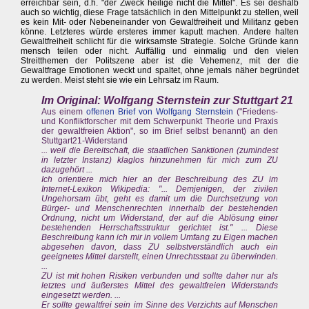
erreichbar sein, d.h. "der Zweck heilige nicht die Mittel". Es sei deshalb
auch so wichtig, diese Frage tatsächlich in den Mittelpunkt zu stellen, weil
es kein Mit- oder Nebeneinander von Gewaltfreiheit und Militanz geben
könne. Letzteres würde ersteres immer kaputt machen. Andere halten
Gewaltfreiheit schlicht für die wirksamste Strategie. Solche Gründe kann
mensch teilen oder nicht. Auffällig und einmalig und den vielen
Streitthemen der Politszene aber ist die Vehemenz, mit der die
Gewaltfrage Emotionen weckt und spaltet, ohne jemals näher begründet
zu werden. Meist steht sie wie ein Lehrsatz im Raum.
Im Original: Wolfgang Sternstein zur Stuttgart 21
Aus einem
offenen Brief von Wolfgang Sternstein
("Friedens-
und Konfliktforscher mit dem Schwerpunkt Theorie und Praxis
der gewaltfreien Aktion", so im Brief selbst benannt) an den
Stuttgart21-Widerstand
... weil die Bereitschaft, die staatlichen Sanktionen (zumindest
in letzter Instanz) klaglos hinzunehmen für mich zum ZU
dazugehört ...
Ich orientiere mich hier an der Beschreibung des ZU im
Internet-Lexikon Wikipedia: "... Demjenigen, der zivilen
Ungehorsam übt, geht es damit um die Durchsetzung von
Bürger- und Menschenrechten innerhalb der bestehenden
Ordnung, nicht um Widerstand, der auf die Ablösung einer
bestehenden Herrschaftsstruktur gerichtet ist." ... Diese
Beschreibung kann ich mir in vollem Umfang zu Eigen machen
abgesehen davon, dass ZU selbstverständlich auch ein
geeignetes Mittel darstellt, einen Unrechtsstaat zu überwinden.
...
ZU ist mit hohen Risiken verbunden und sollte daher nur als
letztes und äußerstes Mittel des gewaltfreien Widerstands
eingesetzt werden. ...
Er sollte gewaltfrei sein im Sinne des Verzichts auf Menschen