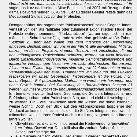
Grundrecht aus, dann lasse ich mich nicht anfassen, von niemandem.
" Er
sagte das kurz nach seinem Attac-Beitritt im Juni 2007 mit Bezug auf den
damals bevorstehenden G8-Gipfel. Genau dieser Geißler rettete dann das
Megaprojekt Stuttgart 21 vor den Protesten.
Demgegenüber der sogenannte "Aktionskonsens" seiner Gegner_innen,
verfasst von den als radikaler oder zumindest aktionistischer Flügel der
Proteste wahrgenommenen "Parkschützern" (warum eigentlich in rein
männlicher Schreibweise?), geradezu wie eine gehisste weiße Fahne:
"
Stuttgart 21 steht dem Willen und dem Interesse der Bevölkerung
entgegen. Deshalb sehen wir uns in der Pflicht, alle gewaltfreien Mittel zu
nutzen, um dieses Projekt zu stoppen. Gesetze und Vorschriften, die nur
den reibungslosen Projektablauf schützen, werden wir nicht beachten.
Durch Einschüchterungsversuche, mögliche Demonstrationsverbote und
juristische Verfolgungen lassen wir uns nicht abschrecken. Bei unseren
Aktionen des Zivilen Ungehorsams sind wir gewaltfrei und achten auf die
Verhältnismäßigkeit der Mittel. Unabhängig von Meinung und Funktion
respektieren wir unser Gegenüber. Insbesondere ist die Polizei nicht
unser Gegner. Bei polizeilichen Maßnahmen werden wir besonnen und
ohne Gewalt handelt. Bei Einstellung des Bauvorhabens Stuttgart 21
werden wir unsere Blockade- und Behinderungsaktionen sofort beenden.
"
Ein bemerkenswerter Text einer Strömung, die Geißlers Integrations- und
Befriedungsschau unter Protest verließen, um dort nicht mit weichgespült
zu werden. Ein - wie inzwischen auch die wissen, die dabei blieben -
weiser Schritt. Doch der Blick auf den Aktionskonsens lässt eher den
Verdacht aufkommen, dass selbst die, die Geißlers Integrationsshow nicht
mitmachen wollten, ihren Protest auch nur mit angezogener Handbremse
fahren wollten.
Obwohl nur recht kurz, kommt dreimal die Redewendung "
gewaltfrei
"
bzw. "
ohne Gewalt
" vor. Das stellt also die zentrale Botschaft aller
Aktion und Strategie dar.
Alle "
Gegenüber
" (ob Polizei, Regierung ...) werden respektiert - und