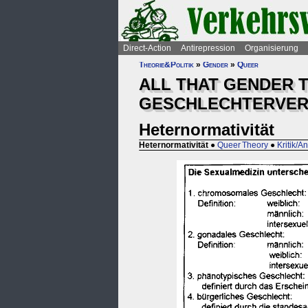
Direct-Action
Antirepression
Organisierung
Theorie&Politik
»
Gender
»
Queer
ALL THAT GENDER T
GESCHLECHTERVER
Heternormativität
Heternormativität
●
Queer Theory
●
Kritik/A