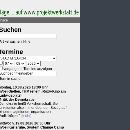
rvice
Suchen
Hilfe
Termine
vergangene Termine anzeigen
Montag, 10.08.2026 18:00 Uhr
in/bei Gießen, THM (ehem. Roxy-Kino am
Ludwigsplatz)
Kritik der Demokratie
Demokratie heißt Volksherrschaft. Sie
funktioniert also immer über den Bezug auf
einem imaginierten, organischen
"Volkskörper".
[mehr]
Mittwoch, 19.08.2026 16:30 Uhr
in/bei Karlsruhe, System Change Camp