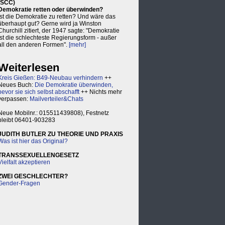
(SCC)
Demokratie retten oder überwinden?
Ist die Demokratie zu retten? Und wäre das
überhaupt gut? Gerne wird ja Winston
Churchill zitiert, der 1947 sagte: "Demokratie
ist die schlechteste Regierungsform - außer
all den anderen Formen".
[mehr]
Weiterlesen
Kreis Gießen: B49-Neubau verhindern
++
Neues Buch:
Die Demokratie überwinden,
bevor sie sich selbst abschafft
++ Nichts mehr
verpassen:
Mailverteiler&Chats
Neue Mobilnr.: 015511439808), Festnetz
bleibt 06401-903283
JUDITH BUTLER ZU THEORIE UND PRAXIS
Was ist hier das Original?
TRANSSEXUELLENGESETZ
Vielfalt akzeptieren
ZWEI GESCHLECHTER?
Gender-Fragen