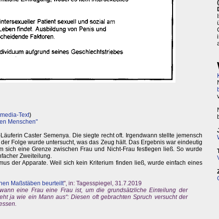
ymedia-Text
)
llen Menschen"
äuferin Caster Semenya. Die siegte recht oft. Irgendwann stellte jemensch
n der Folge wurde untersucht, was das Zeug hält. Das Ergebnis war eindeutig
em sich eine Grenze zwischen Frau und Nicht-Frau festlegen ließ. So wurde
facher Zweiteilung.
s der Apparate. Weil sich kein Kriterium finden ließ, wurde einfach eines
chen Maßstäben beurteilt
", in: Tagesspiegel, 31.7.2019
nn eine Frau eine Frau ist, um die grundsätzliche Einteilung der
ieht ja wie ein Mann aus“: Diesen oft gebrachten Spruch versucht der
ressen.