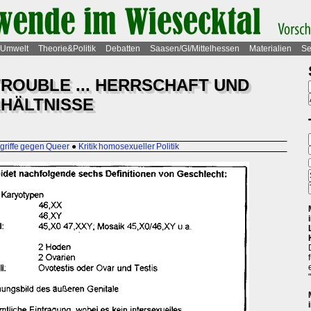
Umwelt
Theorie&Politik
Debatten
Saasen/GI/Mittelhessen
Materialien
Se
ROUBLE ... HERRSCHAFT UND
HÄLTNISSE
ngriffe gegen Queer
●
Kritik homosexueller Politik