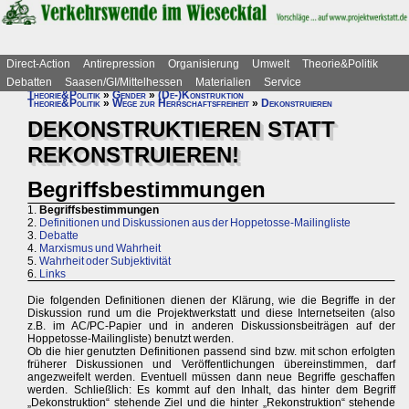
Direct-Action
Antirepression
Organisierung
Umwelt
Theorie&Politik
Debatten
Saasen/GI/Mittelhessen
Materialien
Service
Theorie&Politik
»
Gender
»
(De-)Konstruktion
Theorie&Politik
»
Wege zur Herrschaftsfreiheit
»
Dekonstruieren
DEKONSTRUKTIEREN STATT
REKONSTRUIEREN!
Begriffsbestimmungen
1.
Begriffsbestimmungen
2.
Definitionen und Diskussionen aus der Hoppetosse-Mailingliste
3.
Debatte
4.
Marxismus und Wahrheit
5.
Wahrheit oder Subjektivität
6.
Links
Die folgenden Definitionen dienen der Klärung, wie die Begriffe in der
Diskussion rund um die Projektwerkstatt und diese Internetseiten (also
z.B. im AC/PC-Papier und in anderen Diskussionsbeiträgen auf der
Hoppetosse-Mailingliste) benutzt werden.
Ob die hier genutzten Definitionen passend sind bzw. mit schon erfolgten
früherer Diskussionen und Veröffentlichungen übereinstimmen, darf
angezweifelt werden. Eventuell müssen dann neue Begriffe geschaffen
werden. Schließlich: Es kommt auf den Inhalt, das hinter dem Begriff
„Dekonstruktion“ stehende Ziel und die hinter „Rekonstruktion“ stehende