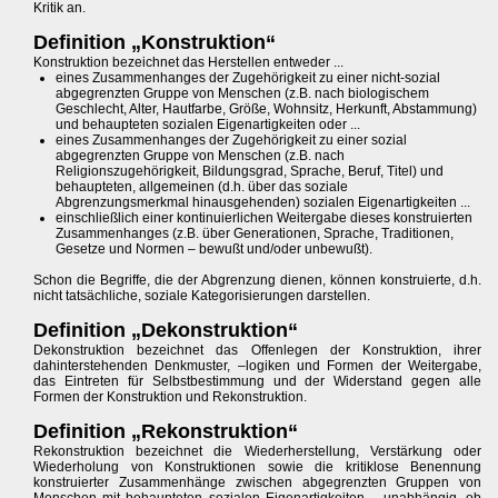
Kritik an.
Definition „Konstruktion“
Konstruktion bezeichnet das Herstellen entweder ...
eines Zusammenhanges der Zugehörigkeit zu einer nicht-sozial
abgegrenzten Gruppe von Menschen (z.B. nach biologischem
Geschlecht, Alter, Hautfarbe, Größe, Wohnsitz, Herkunft, Abstammung)
und behaupteten sozialen Eigenartigkeiten oder ...
eines Zusammenhanges der Zugehörigkeit zu einer sozial
abgegrenzten Gruppe von Menschen (z.B. nach
Religionszugehörigkeit, Bildungsgrad, Sprache, Beruf, Titel) und
behaupteten, allgemeinen (d.h. über das soziale
Abgrenzungsmerkmal hinausgehenden) sozialen Eigenartigkeiten ...
einschließlich einer kontinuierlichen Weitergabe dieses konstruierten
Zusammenhanges (z.B. über Generationen, Sprache, Traditionen,
Gesetze und Normen – bewußt und/oder unbewußt).
Schon die Begriffe, die der Abgrenzung dienen, können konstruierte, d.h.
nicht tatsächliche, soziale Kategorisierungen darstellen.
Definition „Dekonstruktion“
Dekonstruktion bezeichnet das Offenlegen der Konstruktion, ihrer
dahinterstehenden Denkmuster, –logiken und Formen der Weitergabe,
das Eintreten für Selbstbestimmung und der Widerstand gegen alle
Formen der Konstruktion und Rekonstruktion.
Definition „Rekonstruktion“
Rekonstruktion bezeichnet die Wiederherstellung, Verstärkung oder
Wiederholung von Konstruktionen sowie die kritiklose Benennung
konstruierter Zusammenhänge zwischen abgegrenzten Gruppen von