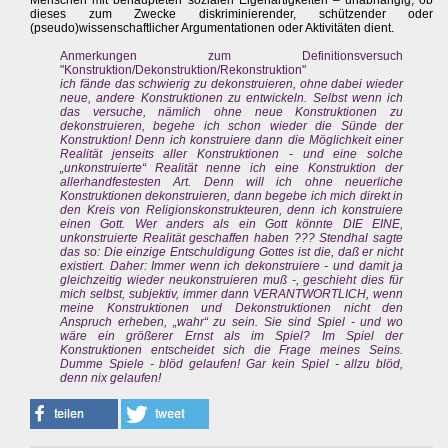
Menschen mit behaupteten sozialen Eigenartigkeiten – unabhängig, ob
dieses zum Zwecke diskriminierender, schützender oder
(pseudo)wissenschaftlicher Argumentationen oder Aktivitäten dient.
Anmerkungen zum Definitionsversuch
"Konstruktion/Dekonstruktion/Rekonstruktion"
ich fände das schwierig zu dekonstruieren, ohne dabei wieder
neue, andere Konstruktionen zu entwickeln. Selbst wenn ich
das versuche, nämlich ohne neue Konstruktionen zu
dekonstruieren, begehe ich schon wieder die Sünde der
Konstruktion! Denn ich konstruiere dann die Möglichkeit einer
Realität jenseits aller Konstruktionen - und eine solche
„unkonstruierte“ Realität nenne ich eine Konstruktion der
allerhandfestesten Art. Denn will ich ohne neuerliche
Konstruktionen dekonstruieren, dann begebe ich mich direkt in
den Kreis von Religionskonstrukteuren, denn ich konstruiere
einen Gott. Wer anders als ein Gott könnte DIE EINE,
unkonstruierte Realität geschaffen haben ??? Stendhal sagte
das so: Die einzige Entschuldigung Gottes ist die, daß er nicht
existiert. Daher: Immer wenn ich dekonstruiere - und damit ja
gleichzeitig wieder neukonstruieren muß -, geschieht dies für
mich selbst, subjektiv, immer dann VERANTWORTLICH, wenn
meine Konstruktionen und Dekonstruktionen nicht den
Anspruch erheben, „wahr“ zu sein. Sie sind Spiel - und wo
wäre ein größerer Ernst als im Spiel? Im Spiel der
Konstruktionen entscheidet sich die Frage meines Seins.
Dumme Spiele - blöd gelaufen! Gar kein Spiel - allzu blöd,
denn nix gelaufen!