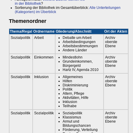
in der Bibliothek
?
Sortierung der Bibliothek im Gesamtüberblick:
Alle Unterteilungen
(Kategorien) im Überblick
Themenordner
Thema/Regal
Ordnername
Gliederung/Abschnitt
Ort der Akten
Sozialpolitik
Arbeit
Debatte um Arbeit
Archiv
Arbeitsbedingungen
oberste
Arbeitsbestimmungen
Ebene
Andere Länder
Sozialpolitik
Einkommen
Mindestlohn
Archiv
Grundeinkommen,
oberste
Bürgergeld
Ebene
Hartz IV, Agenda 2010
Sozialpolitik
Inklusion
Allgemeines
Archiv
Hilfen
oberste
Diskriminierung
Ebene
Politik
Altern, Pflege
Aktivitäten, Hilfe
Inklusion
Teilhabe
Sozialpolitik
Sozialpolitik
Sozialpolitik
Archiv
Klassismus
oberste
Armut und
Ebene
Bildungschancen
Förderung, Verteilung