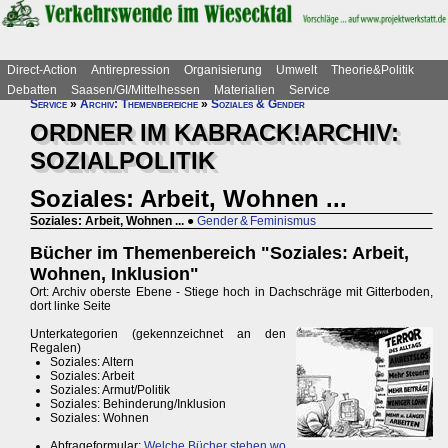
Direct-Action
Antirepression
Organisierung
Umwelt
Theorie&Politik
Debatten
Saasen/GI/Mittelhessen
Materialien
Service
Service
»
Archiv: Themenbereiche
»
Soziales & Gender
ORDNER IM KABRACK!ARCHIV:
SOZIALPOLITIK
Soziales: Arbeit, Wohnen ...
Soziales: Arbeit, Wohnen ...
●
Gender & Feminismus
Bücher im Themenbereich "Soziales: Arbeit,
Wohnen, Inklusion"
Ort: Archiv oberste Ebene - Stiege hoch in Dachschräge mit Gitterboden,
dort linke Seite
Unterkategorien (gekennzeichnet an den
Regalen)
Soziales: Altern
Soziales: Arbeit
Soziales: Armut/Politik
Soziales: Behinderung/Inklusion
Soziales: Wohnen
Abfrageformular:
Welche Bücher stehen wo