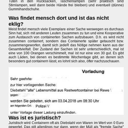
Tüten in den Rucksäcken, Taschenlampen (sehr praktisch sind
Stirnlampen, weil dann beide Hände frei bleiben) und eventuell (dünne)
Gummihandschuhe.
Was findet mensch dort und ist das nicht
eklig?
Meist findet mensch viele Exemplare einer Sache weswegen es durchaus
Sinn hat, sich mit anderen Leuten zsuammen zu tun und eine Kooperative
zum Austausch von containerten Sachen aufzubauen. D.h. es wird nicht
zusammen containert, sondern das Containerte später getauscht bzw.
zusammengeworfen, damit sich jedeR das Nötige nehmen kann aus der
Gesamtvielfalt. Der Zustand der Sachen ist sehr unterschiedlich, mal ist
eine von 100 Orangen verschimmelt, mal ist nur eine von 30 gut. Es gibt
auch Läden, bei denen es bestimmte Wochentage gibt, an denen sich
besonders gut containern lässt, es lohnt sich also, öfter nachzuschauen.
Was ist es juristisch?
Juristisch wird Containern oft als Diebstahl von Waren im Wert von 0 Euro
gewertet. Das gilt allerdings nur dann, wenn der Müll als "fremde Sache"