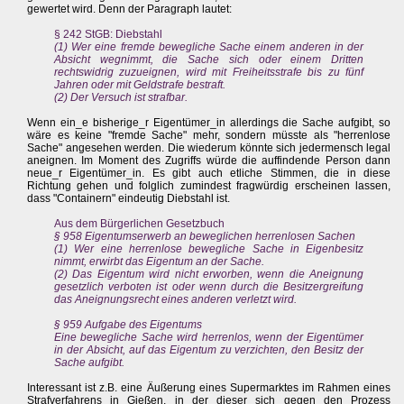
gewertet wird. Denn der Paragraph lautet:
§ 242 StGB: Diebstahl
(1) Wer eine fremde bewegliche Sache einem anderen in der
Absicht wegnimmt, die Sache sich oder einem Dritten
rechtswidrig zuzueignen, wird mit Freiheitsstrafe bis zu fünf
Jahren oder mit Geldstrafe bestraft.
(2) Der Versuch ist strafbar.
Wenn ein_e bisherige_r Eigentümer_in allerdings die Sache aufgibt, so
wäre es keine "fremde Sache" mehr, sondern müsste als "herrenlose
Sache" angesehen werden. Die wiederum könnte sich jedermensch legal
aneignen. Im Moment des Zugriffs würde die auffindende Person dann
neue_r Eigentümer_in. Es gibt auch etliche Stimmen, die in diese
Richtung gehen und folglich zumindest fragwürdig erscheinen lassen,
dass "Containern" eindeutig Diebstahl ist.
Aus dem Bürgerlichen Gesetzbuch
§ 958 Eigentumserwerb an beweglichen herrenlosen Sachen
(1) Wer eine herrenlose bewegliche Sache in Eigenbesitz
nimmt, erwirbt das Eigentum an der Sache.
(2) Das Eigentum wird nicht erworben, wenn die Aneignung
gesetzlich verboten ist oder wenn durch die Besitzergreifung
das Aneignungsrecht eines anderen verletzt wird.
§ 959 Aufgabe des Eigentums
Eine bewegliche Sache wird herrenlos, wenn der Eigentümer
in der Absicht, auf das Eigentum zu verzichten, den Besitz der
Sache aufgibt.
Interessant ist z.B. eine Äußerung eines Supermarktes im Rahmen eines
Strafverfahrens in Gießen, in der dieser sich gegen den Prozess