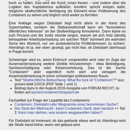
hoch zu halten. Das wird die Kund_innen freuen – und zudem über die
Logiken des Kapitalismus aufklären. Insofern spricht einiges dafür,
mögliche strafrechtliche Verfolgung als Element einer Politisierung des
Containers zu sehen und folglich nicht weiter zu fürchten.
Eine Anklage wegen Diebstahl liegt nicht allein in der Hand des
Supermarktes, sondern die Statsanwaltschaft kann ein "besonderes
öffentliches Interesse" an der Strafverfolgung formulieren. Dann käme es
zum Prozess und die Justiz müsste zeigen, warum sie sich trotz ständig
behaupteter Arbeitsüberlastung um solchen "Müll" kümmert (im wahrsten
Sinne des Wortes!), nur um ausbeuterische Profitinteressen zu sichern.
Allerdings ist ja, wie oben gezeigt, gar nicht klar, ob Diebstahl überhaupt
in Frage kommt.
Schwieriger wird es, wenn Einbruch vorgeworfen wird oder im Zuge der
Auseinandersetzung weitere Delikte hinzukommen - etwa Beleidigung,
Sachbeschädigung oder Körperverletzung. Das ist die Sache
"Containern" aber eigentlich nicht wert und verlagert die
Auseinandersetzung in einen schwieriger politisierbaren Raum.
Text "
Strafrechtliche Betrachtung: What the fuck ist "Containern"?
" aus:
grünes blatt 2/2016 (PDF Seite
1
und
2
)
Beitrag dazu in der August-2016-Ausgabe von FORUM RECHT, zu
finden auf
aachencontainert.blogsport.de
Fachartikel zur Frage der Legalität des Containerns
Containern: Diebstahl oder Wegnahme einer herrenlosen Sache?
Der Geist der Weihnacht - beim Containern Sanft, aber herzlich
++ Teil
2:
Kann man stehlen, was andere weggeworfen haben?
Für Diebstahl ist irrelevant, ob das geklaute etwas wert ist. Allerdings wird
die Strafe meist höher, wenn viel geklaut wird.