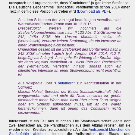
aussprach und argumentierte, dass "Containern" ja gar keine Straftat sei.
Die Deutsche Lebensmittel Rundschau veröffentlichte schon 2014 einen
Text, in dem diese Position vertreten wird (
Download als PDF
).
Aus dem Schreiben der von tegut beauftragten Anwaltskanzlei
Weiss/Walter/Fischer-Zernin vom 30.12.2015
Diesbezüglich weisen wir nochmals auf die
Strafverfolgungshindernisse nach § 123 Abs. 2 StGB sowie §§
242, 248a StGB hin. Unsere Mandantin stellte als
(vermeintlich) Verletzte keinen Strafantrag, da ein Interesse an
einer Strafverfolgung nicht besteht.
Ungeachtet dessen ist die Strafbarkeit des Containerns nach §
242 StGB ohnehin fraglich [vgl. Vergho, DLR 2014, 412 ff.,
beigefügt als Anlage). Auch geht die Wirkung der Straftat - läge
sie denn vor, was zweifelhaft ist - nicht über den Rechtskreis
der (vermeintlich) Verletzten hinaus, sodass auch ein
öffentliches Interesse an einer Strafverfolgung nicht ersichtlich
ist.
Aus Wikipedia über "
Containern
" zur Rechtssituation in der
Schweiz
Markus Melzel, Sprecher der Basler Staatsanwaltschaft: „Was
weggeworfen wird und nicht für Dritte bestimmt ist, gehört
niemandem mehr. Wenn man nicht über einen Zaun steigen
oder ein Schloss aufbrechen muss, um an die Waren
heranzukommen, dann ist gegen das Containern nichts
einzuwenden.“
Interessant ist ein Fall aus München. Die Staatsanwaltschaft klagte dort
zwei Menschen an, die Pfandflaschen aus dem Altglas retteten, um sie
wieder in den Kreislauf zurückzuführen. Als das
Amtsgericht München die
Strafbefehle ablehnte
, legten die Vollstrecker der Staats- und