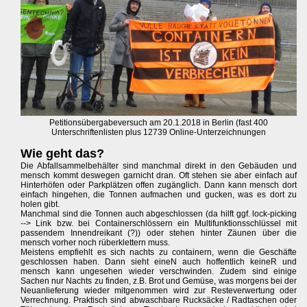
Petitionsübergabeversuch am 20.1.2018 in Berlin (fast 400
Unterschriftenlisten plus 12739 Online-Unterzeichnungen
Wie geht das?
Die Abfallsammelbehälter sind manchmal direkt in den Gebäuden und
mensch kommt deswegen garnicht dran. Oft stehen sie aber einfach auf
Hinterhöfen oder Parkplätzen offen zugänglich. Dann kann mensch dort
einfach hingehen, die Tonnen aufmachen und gucken, was es dort zu
holen gibt.
Manchmal sind die Tonnen auch abgeschlossen (da hilft ggf. lock-picking
--> Link bzw. bei Containerschlössern ein Multifunktionsschlüssel mit
passendem Innendreikant (?)) oder stehen hinter Zäunen über die
mensch vorher noch rüberklettern muss.
Meistens empfiehlt es sich nachts zu containern, wenn die Geschäfte
geschlossen haben. Dann sieht eineN auch hoffentlich keineR und
mensch kann ungesehen wieder verschwinden. Zudem sind einige
Sachen nur Nachts zu finden, z.B. Brot und Gemüse, was morgens bei der
Neuanlieferung wieder mitgenommen wird zur Resteverwertung oder
Verrechnung. Praktisch sind abwaschbare Rucksäcke / Radtaschen oder