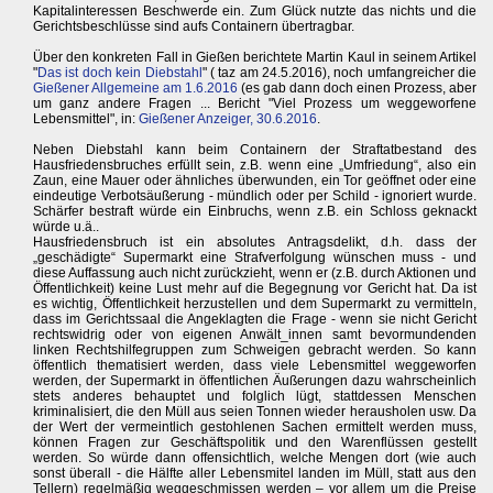
Kapitalinteressen Beschwerde ein. Zum Glück nutzte das nichts und die
Gerichtsbeschlüsse sind aufs Containern übertragbar.
Über den konkreten Fall in Gießen berichtete Martin Kaul in seinem Artikel
"
Das ist doch kein Diebstahl
" ( taz am 24.5.2016), noch umfangreicher die
Gießener Allgemeine am 1.6.2016
(es gab dann doch einen Prozess, aber
um ganz andere Fragen ... Bericht "Viel Prozess um weggeworfene
Lebensmittel", in:
Gießener Anzeiger, 30.6.2016
.
Neben Diebstahl kann beim Containern der Straftatbestand des
Hausfriedensbruches erfüllt sein, z.B. wenn eine „Umfriedung“, also ein
Zaun, eine Mauer oder ähnliches überwunden, ein Tor geöffnet oder eine
eindeutige Verbotsäußerung - mündlich oder per Schild - ignoriert wurde.
Schärfer bestraft würde ein Einbruchs, wenn z.B. ein Schloss geknackt
würde u.ä..
Hausfriedensbruch ist ein absolutes Antragsdelikt, d.h. dass der
„geschädigte“ Supermarkt eine Strafverfolgung wünschen muss - und
diese Auffassung auch nicht zurückzieht, wenn er (z.B. durch Aktionen und
Öffentlichkeit) keine Lust mehr auf die Begegnung vor Gericht hat. Da ist
es wichtig, Öffentlichkeit herzustellen und dem Supermarkt zu vermitteln,
dass im Gerichtssaal die Angeklagten die Frage - wenn sie nicht Gericht
rechtswidrig oder von eigenen Anwält_innen samt bevormundenden
linken Rechtshilfegruppen zum Schweigen gebracht werden. So kann
öffentlich thematisiert werden, dass viele Lebensmittel weggeworfen
werden, der Supermarkt in öffentlichen Äußerungen dazu wahrscheinlich
stets anderes behauptet und folglich lügt, stattdessen Menschen
kriminalisiert, die den Müll aus seien Tonnen wieder herausholen usw. Da
der Wert der vermeintlich gestohlenen Sachen ermittelt werden muss,
können Fragen zur Geschäftspolitik und den Warenflüssen gestellt
werden. So würde dann offensichtlich, welche Mengen dort (wie auch
sonst überall - die Hälfte aller Lebensmitel landen im Müll, statt aus den
Tellern) regelmäßig weggeschmissen werden – vor allem um die Preise