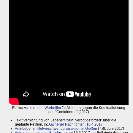
Ein kurzer
Info- und Werbefilm
für Aktionen gegen die Kriminalisierung
des "Containerns" (2017)
Text "Vernichtung von Lebensmitteln: Verbot gefordert" über die
geplante Petition, in:
Aachener Nachrichten, 10.4.2017
Anti-Lebensmittelverschwendungsaktion in Gießen
(7./8. Juni 2017)
Antrag der Linken im Bundestag
am 16.5.2017 zur Entkriminalisierung