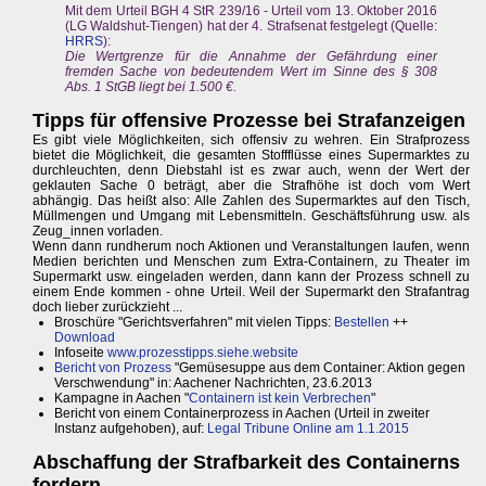
Mit dem Urteil BGH 4 StR 239/16 - Urteil vom 13. Oktober 2016
(LG Waldshut-Tiengen) hat der 4. Strafsenat festgelegt (Quelle:
HRRS
):
Die Wertgrenze für die Annahme der Gefährdung einer
fremden Sache von bedeutendem Wert im Sinne des § 308
Abs. 1 StGB liegt bei 1.500 €.
Tipps für offensive Prozesse bei Strafanzeigen
Es gibt viele Möglichkeiten, sich offensiv zu wehren. Ein Strafprozess
bietet die Möglichkeit, die gesamten Stoffflüsse eines Supermarktes zu
durchleuchten, denn Diebstahl ist es zwar auch, wenn der Wert der
geklauten Sache 0 beträgt, aber die Strafhöhe ist doch vom Wert
abhängig. Das heißt also: Alle Zahlen des Supermarktes auf den Tisch,
Müllmengen und Umgang mit Lebensmitteln. Geschäftsführung usw. als
Zeug_innen vorladen.
Wenn dann rundherum noch Aktionen und Veranstaltungen laufen, wenn
Medien berichten und Menschen zum Extra-Containern, zu Theater im
Supermarkt usw. eingeladen werden, dann kann der Prozess schnell zu
einem Ende kommen - ohne Urteil. Weil der Supermarkt den Strafantrag
doch lieber zurückzieht ...
Broschüre "Gerichtsverfahren" mit vielen Tipps:
Bestellen
++
Download
Infoseite
www.prozesstipps.siehe.website
Bericht von Prozess
"Gemüsesuppe aus dem Container: Aktion gegen
Verschwendung" in: Aachener Nachrichten, 23.6.2013
Kampagne in Aachen "
Containern ist kein Verbrechen
"
Bericht von einem Containerprozess in Aachen (Urteil in zweiter
Instanz aufgehoben), auf:
Legal Tribune Online am 1.1.2015
Abschaffung der Strafbarkeit des Containerns
fordern