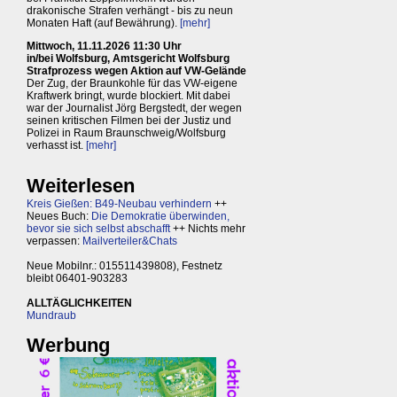
drakonische Strafen verhängt - bis zu neun
Monaten Haft (auf Bewährung).
[mehr]
Mittwoch, 11.11.2026 11:30 Uhr
in/bei Wolfsburg, Amtsgericht Wolfsburg
Strafprozess wegen Aktion auf VW-Gelände
Der Zug, der Braunkohle für das VW-eigene
Kraftwerk bringt, wurde blockiert. Mit dabei
war der Journalist Jörg Bergstedt, der wegen
seinen kritischen Filmen bei der Justiz und
Polizei in Raum Braunschweig/Wolfsburg
verhasst ist.
[mehr]
Weiterlesen
Kreis Gießen: B49-Neubau verhindern
++
Neues Buch:
Die Demokratie überwinden,
bevor sie sich selbst abschafft
++ Nichts mehr
verpassen:
Mailverteiler&Chats
Neue Mobilnr.: 015511439808), Festnetz
bleibt 06401-903283
ALLTÄGLICHKEITEN
Mundraub
Werbung