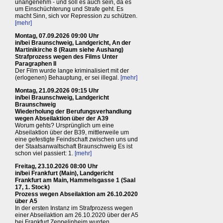
unangenehm - und soll es auch sein, da es
um Einschüchterung und Strafe geht. Es
macht Sinn, sich vor Repression zu schützen.
[mehr]
Montag, 07.09.2026 09:00 Uhr
in/bei Braunschweig, Landgericht, An der
Martinikirche 8 (Raum siehe Aushang)
Strafprozess wegen des Films Unter
Paragraphen II
Der Film wurde lange kriminalisiert mit der
(erlogenen) Behauptung, er sei illegal.
[mehr]
Montag, 21.09.2026 09:15 Uhr
in/bei Braunschweig, Landgericht
Braunschweig
Wiederholung der Berufungsverhandlung
wegen Abseilaktion über der A39
Worum gehts? Ursprünglich um eine
Abseilaktion über der B39, mittlerweile um
eine gefestigte Feindschaft zwischen uns und
der Staatsanwaltschaft Braunschweig Es ist
schon viel passiert: 1.
[mehr]
Freitag, 23.10.2026 08:00 Uhr
in/bei Frankfurt (Main), Landgericht
Frankfurt am Main, Hammelsgasse 1 (Saal
17, 1. Stock)
Prozess wegen Abseilaktion am 26.10.2020
über A5
In der ersten Instanz im Strafprozess wegen
einer Abseilaktion am 26.10.2020 über der A5
bei Frankfurt Zeppelinheim wurden