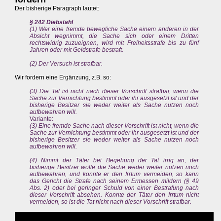
Der bisherige Paragraph lautet:
§ 242 Diebstahl
(1) Wer eine fremde bewegliche Sache einem anderen in der
Absicht wegnimmt, die Sache sich oder einem Dritten
rechtswidrig zuzueignen, wird mit Freiheitsstrafe bis zu fünf
Jahren oder mit Geldstrafe bestraft.
(2) Der Versuch ist strafbar.
Wir fordern eine Ergänzung, z.B. so:
(3) Die Tat ist nicht nach dieser Vorschrift strafbar, wenn die
Sache zur Vernichtung bestimmt oder ihr ausgesetzt ist und der
bisherige Besitzer sie weder weiter als Sache nutzen noch
aufbewahren will.
Variante:
(3) Eine fremde Sache nach dieser Vorschrift ist nicht, wenn die
Sache zur Vernichtung bestimmt oder ihr ausgesetzt ist und der
bisherige Besitzer sie weder weiter als Sache nutzen noch
aufbewahren will.
(4) Nimmt der Täter bei Begehung der Tat irrig an, der
bisherige Besitzer wolle die Sache weder weiter nutzen noch
aufbewahren, und konnte er den Irrtum vermeiden, so kann
das Gericht die Strafe nach seinem Ermessen mildern (§ 49
Abs. 2) oder bei geringer Schuld von einer Bestrafung nach
dieser Vorschrift absehen. Konnte der Täter den Irrtum nicht
vermeiden, so ist die Tat nicht nach dieser Vorschrift strafbar.