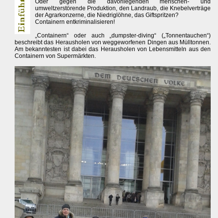
Oder gegen die davorliegenden menschen- und
umweltzerstörende Produktion, den Landraub, die Knebelverträge
der Agrarkonzerne, die Niedriglöhne, das Giftspritzen?
Containern entkriminalisieren!
„Containern“ oder auch „dumpster-diving“ („Tonnentauchen“)
beschreibt das Herausholen von weggeworfenen Dingen aus Mülltonnen.
Am bekanntesten ist dabei das Herausholen von Lebensmitteln aus den
Containern von Supermärkten.