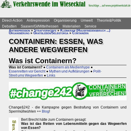
Direct-Action
Antirepression
Organisierung
Umwelt
Theorie&Politik
Debatten
Saasen/GI/Mittelhessen
Materialien
Service
Antirepression
»
Strafvorwürfe
»
Kleinkram (Hausfriedensbruch ...)
Organisierung
»
Gratisleben/Selbstorga
»
Containern
CONTAINERN: ESSEN, WAS
ANDERE WEGWERFEN
Was ist Containern?
Was ist Containern?
●
Containern als Medienhype
●
Essenretten vor Gericht
●
Mythen und Aufklärungen
●
Polit-
Streit ums Wegwerfen
●
Links
Change§242 - die Kampagne gegen Bestrafung von Containern und
Sperrmüllwühlen ++
Blog
!
Bert Brecht hätte zum Containern gesagt:
Was ist das Retten von Lebensmitteln gegen das Wegwerfen
von Essen?