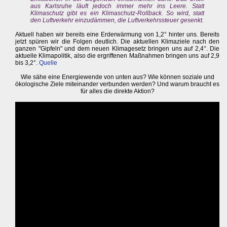
aus Karlsruhe läuft jedoch immer mehr ins Leere. Statt
Klimaschutz gibt es ein Klimaschutz-Rollback. So wird, statt
den Luftverkehr einzudämmen, die Luftverkehrssteuer gesenkt.
Aktuell haben wir bereits eine Erderwärmung von 1,2° hinter uns. Bereits
jetzt spüren wir die Folgen deutlich. Die aktuellen Klimaziele nach den
ganzen "Gipfeln" und dem neuen Klimagesetz bringen uns auf 2,4°. Die
aktuelle Klimapolitik, also die ergriffenen Maßnahmen bringen uns auf 2,9
bis 3,2°.
Quelle
Wie sähe eine Energiewende von unten aus? Wie können soziale und
ökologische Ziele miteinander verbunden werden? Und warum braucht es
für alles die direkte Aktion?