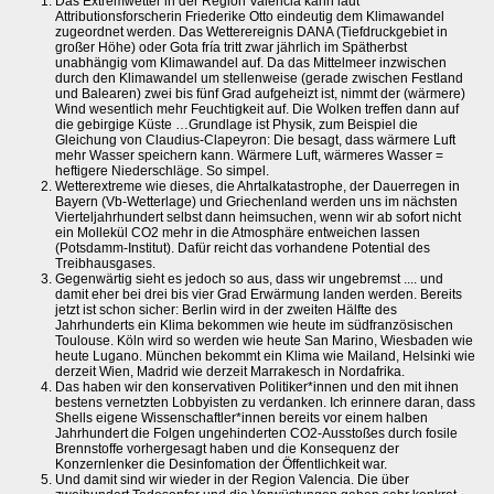
Das Extremwetter in der Region Valencia kann laut
Attributionsforscherin Friederike Otto eindeutig dem Klimawandel
zugeordnet werden. Das Wetterereignis DANA (Tiefdruckgebiet in
großer Höhe) oder Gota fría tritt zwar jährlich im Spätherbst
unabhängig vom Klimawandel auf. Da das Mittelmeer inzwischen
durch den Klimawandel um stellenweise (gerade zwischen Festland
und Balearen) zwei bis fünf Grad aufgeheizt ist, nimmt der (wärmere)
Wind wesentlich mehr Feuchtigkeit auf. Die Wolken treffen dann auf
die gebirgige Küste …Grundlage ist Physik, zum Beispiel die
Gleichung von Claudius-Clapeyron: Die besagt, dass wärmere Luft
mehr Wasser speichern kann. Wärmere Luft, wärmeres Wasser =
heftigere Niederschläge. So simpel.
Wetterextreme wie dieses, die Ahrtalkatastrophe, der Dauerregen in
Bayern (Vb-Wetterlage) und Griechenland werden uns im nächsten
Vierteljahrhundert selbst dann heimsuchen, wenn wir ab sofort nicht
ein Mollekül CO2 mehr in die Atmosphäre entweichen lassen
(Potsdamm-Institut). Dafür reicht das vorhandene Potential des
Treibhausgases.
Gegenwärtig sieht es jedoch so aus, dass wir ungebremst .... und
damit eher bei drei bis vier Grad Erwärmung landen werden. Bereits
jetzt ist schon sicher: Berlin wird in der zweiten Hälfte des
Jahrhunderts ein Klima bekommen wie heute im südfranzösischen
Toulouse. Köln wird so werden wie heute San Marino, Wiesbaden wie
heute Lugano. München bekommt ein Klima wie Mailand, Helsinki wie
derzeit Wien, Madrid wie derzeit Marrakesch in Nordafrika.
Das haben wir den konservativen Politiker*innen und den mit ihnen
bestens vernetzten Lobbyisten zu verdanken. Ich erinnere daran, dass
Shells eigene Wissenschaftler*innen bereits vor einem halben
Jahrhundert die Folgen ungehinderten CO2-Ausstoßes durch fosile
Brennstoffe vorhergesagt haben und die Konsequenz der
Konzernlenker die Desinfomation der Öffentlichkeit war.
Und damit sind wir wieder in der Region Valencia. Die über