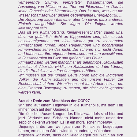
verheerende Stürme, verbreiteter Wassermangel, die
Ausrottung von Millionen von Tier und Pflanzenarten. Das ist
keine Fantasie oder Übertreibung. Das ist das, was uns die
Wissenschaft sagt über unsere gegenwärtige Energiepolitik. ...
Die Regierung sagen das eine, aber tun etwas ganz anderes.
Einfach ausgedrückt: Sie lügen. Die Folgen werden
katastrophal sein. ...
Das ist ein Klimanotstand. Klimawissenschaftler sagen uns,
dass wir gefährlich dicht an Kipppunkten sind, die zu sich
beschleunigenden und nicht wieder gut zu machenden
Klimaschäden führen. Aber Regierungen und hochrangige
Firmen¬chefs sehen das nicht. Die scheren sich nicht darum
und haben nur ihre eigenen Interessen und ihre Investitionen
in Fossilenergien im Blick und gießen Öl ins Feuer. ...
Klimaaktivisten werden manchmal als gefährliche Radikalisten
bezeichnet. Aber die wirklichen Radikalisten sind die Länder,
die die Produktion von Fossilenergien erhöhen. ...
Wir müssen auf die jungen Leute hören und die indigenen
Völker, die Alarm schlagen und die unsere Führer zur
Rechenschaft ziehen. Wir müssen auf ihre Arbeit setzen, um
eine Grasroot Bewegung zu starten, die nicht mehr ignoriert
werden kann
.
Aus der Rede zum Abschluss der COP27
Wir sind auf einem Highway in die Klimahölle, mit dem Fuß
immer noch auf dem Gaspedal. ...
Die tödlichen Auswirkungen des Klima¬wandels sind hier und
jetzt. Verluste und Schäden können nicht mehr unter den
Teppich gekehrt werden. Es ist ein moralischer Imperativ. ...
Diejenigen, die am wenigsten zur Klimakrise beigetragen
haben, ernten den Wirbelwind, den andere gesät haben.
ergessen wir nicht, dass der Krieg gegen die Natur an sich