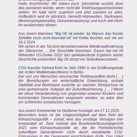
Hallo Arschlöcher. Wir haben euch Jahrzehnte erzählt, dass
das passieren würde, wenn nicht die Treibhausgasemissionen
sinken. Ihr habt nicht zugehört und jetzt passiert es alles.
Hoffentlich seid ihr glücklich. Genießt Hitzewellen, Starkregen,
Meeresspiegelanstieg, Ozeanversauerung und noch viel mehr,
ihr verdammten Idioten.
Aus einem Interview "
Big Oil ist wieder da Warum das fossile
Zeitalter noch nicht beendet ist
" mit Heike Buchter, auf: ntv am
18.2.2024
Wir sehen in der Tat eine bemerkenswerte Wiederauferstehung
der Ölbranche. ... Die Geschäfte brummen. Exxon hat mit 56
Milliarden US-Dollar 2022 das spektakulärste Ergebnis seiner
Geschichte präsentiert. Big Oil strotzt vor Selbstbewusstsein.
CDU-Kanzler Helmut Kohl im Jahr 1995
in der Eröffnungsrede
der ersten Weltklimakonferenz in Berlin
Der von uns Menschen verursachte Treibhauseffekt droht [ ... j
die Bemühungen um wirtschaftliche Entwicklung, soziale
Stabilität und Wohlstand zunichte zu machen. Klimaschutz ist
eine gemeinsame Aufgabe der Zukunftssicherung. [ ... ] Wenn
wir diese Verantwortung nun gegenüber unseren Kindern und
kommenden Generationen vergessen würden, so wäre dies
ein schlimmes moralisches Versagen.
Aus einem Kommentar im Gießener Anzeiger am 27.12.2025
Besonders krass ist die Ungerechtigkeit auf dem Feld der
Klimaschutzpolitik – zumal, weil das unnötige Versagen hier
irreparabel ist. Zwar mahnte das Bundesverfassungsgericht
2021 eine Klimaschutzpolitik an, die die Freiheitsrechte
zukünftiger Generationen nicht durch exorbitante CO2-
Emissionen in der Gegenwart einschränken dürfe. Das Urteil