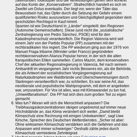
zweihundert Todesopfer und die Verwüstungen gehen sehr konkret
auf das Konto der „Konservativen“. Strafrechtlich handelt es sich im
Zweifel um Dolus eventualis. Der liegt vor, wenn der Täter das
Bewusstsein hat, das Opfer durch die Setzung der Gefahr einem
qualifizierten Risiko auszusetzen und Gleichgültigkeit gegenüber dem
geschützten Rechtsgut in Kauf nimmt.
Spanien ist wie Deutschland in „Länder“ eingeteilt: den Regionen
(Autonome Gemeinschaften). Diese (und nicht die „sozialistische“
Zentralregierung von Pedro Sánchez, PSOE) sind für den
Katastrophenschutz verantwortlich. Die Region Valencia wird seit
einem Jahr von der Partido Popular (PP) zusammen mit der
rechtsradikalen Vox regiert. Die PP wiederum ging aus der 1976 von
Manuel Fraga Iribarne (Minister unter Franco) gegründeten
rechtskonservativen Alianza Popular hervor, in der sich die alten
franquistischen Eliten sammelten. Carlos Mazón, dem konservativen
Chef der aktuellen Regionalregierung in Valencia, fiel nach seinem
Amtsantritt im vergangenen Jahr nichts Besseres ein, als die Behörde,
die als Antwort der sozialistischen Vorgängerregierung auf
Naturkatastrophen wie Waldbrände und Überschwemmungen durch
Starkregen verantwortlich war, zu schließen. Es war seine Art, das
neoliberale und populistische Wahlprogramm, mit dem er angetreten
war, umzusetzen. Für Vox ist alles, was mit Klimawandel zu tun hat,
„Umweltfanatismus“. Die PP hat sich dies zum großen Teil zu eigen
gemacht.
Was tun? Woran will sich die Menschheit anpassen? Die
Treibhausgaskonzentrationen steigen ungebremst auf immer neue
Höchststände an, das Klima verändert sich weiter. „Damit bleibt
Klimaschutz eine Rechnung mit einigen Unbekannten“, sagt Uwe
Kirsche, Sprecher des Deutschen Wetterdienstes. „Sicher ist aber:
Ohne wirksamen Klimaschutz verstärken sich die Gefahren und das
Anpassen wird immer schwieriger.“ Deshalb zähle jedes durch
Klimaschutz vermiedene Zehntelgrad.