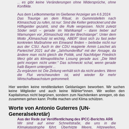
... es gibt keine Veränderungen ohne Widersprüche, ohne
Konflikte.
Aus dem Leitkommentar im Gießener Anzeiger am 4.6.2024
Das Traurige an dem Ritual, in Gummistiefeln nach
Klimaschutz zu rufen, ist nur: Sind die Keller getrocknet und die
Hilfsgelder gezahlt, sind die Rufe vergessen. Nicht zuletzt
Söder setzt – gerade im Wahlkampf – dann lieber auf
Warnungen vor „Klimaschutz mit der Brechstange“. Unter dem
Motto „Klimaschutz ist wichtig, ABER“ lässt sich zu fast jeder
konkreten Maßnahme ein Einwand finden – beileibe nicht nur
aus der CSU. Auch in der CDU reagierte Armin Laschet als
Parteichef 2021 auf die „Jahrhundertflut“ mit der Ansage, da
ändere man nicht gleich die Politik, und Nachfolger Friedrich
Merz gibt als klimapolitische Losung gerade aus: „Die Welt
geht morgen nicht unter.“ Das schmeckt schal, wenn gerade
halb Bayern untergeht ...
Zu ergänzen ist: Die Zeitung verhält sich da nicht anders. Wenn
die Flut verschwunden ist, wird wieder für mehr
Wirtschaftswachstum getrommelt.
Hier werden keine renditestarken Geldanlagen beworben. Wir suchen
keine Mitglieder und auch keine Wähler*innen. Wir wollen den
Kapitalismus nicht begrünen, sondern zum Nachdenken anregen, ob das
zusammen gehen kann: Profite machen und Klima schützen.
Worte von Antonio Guterres (UN-
Generalsekretär)
Aus der Rede zur Veröffentlichung des IPCC-Berichts AR6
Wir sind auf einer Schnellstraße, die uns in die
Klimakatastrophe führt. Überhitzte Meere, Hitzewellen,