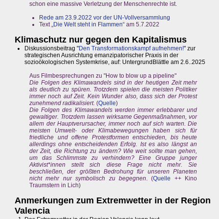
schon eine massive Verletzung der Menschenrechte ist.
Rede am 23.9.2022 vor der UN-Vollversammlung
Text „
Die Welt steht in Flammen
“ am 5.7.2022
Klimaschutz nur gegen den Kapitalismus
Diskussionsbeitrag "
Den Transformationskampf aufnehmen!
" zur
strategischen Ausrichtung emanzipatorischer Praxis in der
sozioökologischen Systemkrise, auf: UntergrundBlättle am 2.6..2025
Aus Filmbesprechungen zu "How to blow up a pipeline"
Die Folgen des Klimawandels sind in der heutigen Zeit mehr
als deutlich zu spüren. Trotzdem spielen die meisten Politiker
immer noch auf Zeit. Kein Wunder also, dass sich der Protest
zunehmend radikalisiert.
(
Quelle
)
Die Folgen des Klimawandels werden immer erlebbarer und
gewaltiger. Trotzdem lassen wirksame Gegenmaßnahmen, vor
allem der Hauptverursacher, immer noch auf sich warten. Die
meisten Umwelt- oder Klimabewegungen haben sich für
friedliche und offene Protestformen entschieden, bis heute
allerdings ohne entscheidenden Erfolg. Ist es also längst an
der Zeit, die Richtung zu ändern? Wie weit sollte man gehen,
um das Schlimmste zu verhindern? Eine Gruppe junger
Aktivist*innen stellt sich diese Frage nicht mehr. Sie
beschließen, der größten Bedrohung für unseren Planeten
nicht mehr nur symbolisch zu begegnen
. (
Quelle
++ Kino
Traumstern in Lich)
Anmerkungen zum Extremwetter in der Region
Valencia