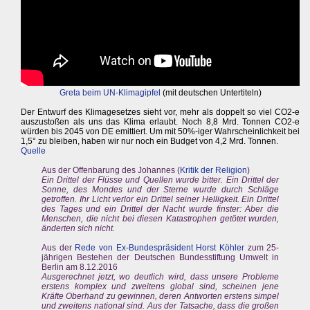
Greta beim UN-Klimagipfel
(mit deutschen Untertiteln)
Der Entwurf des Klimagesetzes sieht vor, mehr als doppelt so viel CO2-e
auszustoßen als uns das Klima erlaubt. Noch 8,8 Mrd. Tonnen CO2-e
würden bis 2045 von DE emittiert. Um mit 50%-iger Wahrscheinlichkeit bei
1,5° zu bleiben, haben wir nur noch ein Budget von 4,2 Mrd. Tonnen.
Quelle
Aus der Offenbarung des Johannes (
Kritik der Religion
)
Ein Drittel der Flüsse und Quellen wurde bitter. Ein Drittel der
Sonne, des Mondes und der Sterne wurde durch Schläge
getroffen. Ihr Licht verlor ein Drittel seiner Helligkeit. Ein Drittel
des Tages und ein Drittel der Nacht wurde finster: Aber die
Menschen, die nicht bei diesen Katastrophen getötet wurden,
änderten sich nicht.
Aus der
Rede von Ex-Bundespräsident Horst Köhler
zum 25-
jährigen Bestehen der Deutschen Bundesstiftung Umwelt in
Berlin am 8.12.2016
Ausgerechnet jetzt, wo deutlich wird, dass unsere Probleme
erstens komplex und zweitens global sind, scheinen jene
Kräfte Oberhand zu gewinnen, deren Antworten erstens simpel
und zweitens national sind. Aus der Tatsache, dass die großen