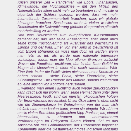
Krisen unserer Zeit – Pandemien wie Ebola, Finanzkrisen,
Klimawandel, die Flüchtlingskrise – mit den Mitteln des
Nationalstaates allein nicht mehr zu bearbeiten sind, müsste ja
eigentlich der Schluss gezogen werden, dass wir mehr
internationale Zusammenarbeit brauchen, dass wir globale
Lösungen brauchen. Stattdessen droht in vielen westlichen
Demokratien die Diskreditierung globaler Kooperation plötzlich
mehrheitsfähig zu werden. ...
Und was Deutschland zum europäischen Klassenprimus
gemacht hat, das war seine Anstrengung, aber eben auch
seine kluge Positionierung als Ausrüster des Wachstums in
Europa und der Welt. Einer von vier Jobs in Deutschland ist
vom Export abhängig; da muss man doch rot werden, wenn
man jetzt so tut, als würde man nationale Interessen
verteidigen, indem man die Idee offener Grenzen verflucht!
Wovon die Populisten profitieren, das ist das flaue Gefühl im
Magen der Menschen in einer sich rasch wandelnden Welt.
Eine Welt, in der die Politik vieles nicht mehr unter Kontrolle zu
haben scheint – siehe Ebola, siehe Finanzkrise, siehe
Flüchtlingskrise. Die Rhetorik des Mauern Bauens zielt darauf
ab, eine Illusion von Kontrolle herzustellen. ...
... während man einen Flüchtling auch wieder zurückschicken
kann (fragt sich nur wohin, wenn seine Heimat dann unter dem
Meeresspiegel liegt), sind die meisten ökologischen Folgen
der Erderwärmung irreversibel. Unser Ökosystem ist eben nicht
wie die Zimmerpflanze im Wohnzimmer, von der man sich
einfach eine neue kaufen kann, wenn sie eingeht. Wir nähern
uns in vielen Bereichen gefährlichen Kipp-Punkten, die, einmal
überschritten, zu abrupten und unumkehrbaren
Veränderungen im Erdsystem führen können. Sei es das
Abschmelzen des Grönlandeises, der Hitzekollaps tropischer
Korallenriffe oder die Destabilisierung des indischen Monsuns