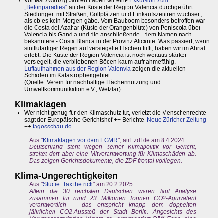
Vor fast zwanzig Jahren haben wir eine
Exkursion zum
„Betonparadies“
an der Küste der Region Valencia durchgeführt.
Siedlungen mit Straßen, Golfplätzen und Einkaufszentren wuchsen,
als ob es kein Morgen gäbe. Vom Bauboom besonders betroffen war
die Costa del Azahar (Küste der Orangenblüte) von Peniscola über
Valencia bis Gandia und die anschließende - dem Namen nach
bekanntere - Costa Blanca in der Provinz Alicante. Was passiert, wenn
sintflutartiger Regen auf versiegelte Flächen trifft, haben wir im Ahrtal
erlebt. Die Küste der Region Valencia ist noch weitaus stärker
versiegelt, die verbliebenen Böden kaum aufnahmefähig.
Luftaufnahmen aus der Region Valenvia
zeigen die aktuellen
Schäden im Katastrophengebiet.
(Quelle: Verein für nachhaltige Flächennutzung und
Umweltkommunikation e.V., Wetzlar)
Klimaklagen
Wer nicht genug für den Klimaschutz tut, verletzt die Menschenrechte -
sagt der Europäische Gerichtshof ++ Berichte:
Neue Züricher Zeitung
++
tagesschau.de
Aus "
Klimaklagen vor dem EGMR
", auf: zdf.de am 8.4.2024
Deutschland steht wegen seiner Klimapolitik vor Gericht,
streitet dort aber eine Mitverantwortung für Klimaschäden ab.
Das zeigen Gerichtsdokumente, die ZDF frontal vorliegen.
Klima-Ungerechtigkeiten
Aus "
Studie: Tax the rich
" am 20.2.2025
Allein die 30 reichsten Deutschen waren laut Analyse
zusammen für rund 23 Millionen Tonnen CO2-Äquivalent
verantwortlich – das entspricht knapp dem doppelten
jährlichen CO2-Ausstoß der Stadt Berlin. Angesichts des