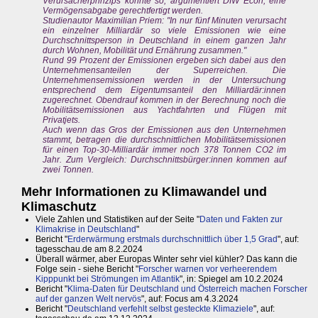
Verursacherprinzips könnte so, argumentiert DIW Econ, eine
Vermögensabgabe gerechtfertigt werden.
Studienautor Maximilian Priem: "In nur fünf Minuten verursacht
ein einzelner Milliardär so viele Emissionen wie eine
Durchschnittsperson in Deutschland in einem ganzen Jahr
durch Wohnen, Mobilität und Ernährung zusammen."
Rund 99 Prozent der Emissionen ergeben sich dabei aus den
Unternehmensanteilen der Superreichen. Die
Unternehmensemissionen werden in der Untersuchung
entsprechend dem Eigentumsanteil den Milliardär:innen
zugerechnet. Obendrauf kommen in der Berechnung noch die
Mobilitätsemissionen aus Yachtfahrten und Flügen mit
Privatjets.
Auch wenn das Gros der Emissionen aus den Unternehmen
stammt, betragen die durchschnittlichen Mobilitätsemissionen
für einen Top-30-Milliardär immer noch 378 Tonnen CO2 im
Jahr. Zum Vergleich: Durchschnittsbürger:innen kommen auf
zwei Tonnen.
Mehr Informationen zu Klimawandel und
Klimaschutz
Viele Zahlen und Statistiken auf der Seite "
Daten und Fakten zur
Klimakrise in Deutschland
"
Bericht "
Erderwärmung erstmals durchschnittlich über 1,5 Grad
", auf:
tagesschau.de am 8.2.2024
Überall wärmer, aber Europas Winter sehr viel kühler? Das kann die
Folge sein - siehe Bericht "
Forscher warnen vor verheerendem
Kipppunkt bei Strömungen im Atlantik
", in: Spiegel am 10.2.2024
Bericht "
Klima-Daten für Deutschland und Österreich machen Forscher
auf der ganzen Welt nervös
", auf: Focus am 4.3.2024
Bericht "
Deutschland verfehlt selbst gesteckte Klimaziele
", auf: