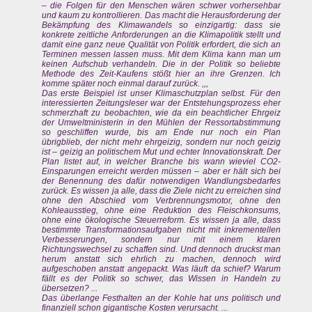
– die Folgen für den Menschen wären schwer vorhersehbar
und kaum zu kontrollieren. Das macht die Herausforderung der
Bekämpfung des Klimawandels so einzigartig: dass sie
konkrete zeitliche Anforderungen an die Klimapolitik stellt und
damit eine ganz neue Qualität von Politik erfordert, die sich an
Terminen messen lassen muss. Mit dem Klima kann man um
keinen Aufschub verhandeln. Die in der Politik so beliebte
Methode des Zeit-Kaufens stößt hier an ihre Grenzen. Ich
komme später noch einmal darauf zurück. ,,,
Das erste Beispiel ist unser Klimaschutzplan selbst. Für den
interessierten Zeitungsleser war der Entstehungsprozess eher
schmerzhaft zu beobachten, wie da ein beachtlicher Ehrgeiz
der Umweltministerin in den Mühlen der Ressortabstimmung
so geschliffen wurde, bis am Ende nur noch ein Plan
übrigblieb, der nicht mehr ehrgeizig, sondern nur noch geizig
ist – geizig an politischem Mut und echter Innovationskraft. Der
Plan listet auf, in welcher Branche bis wann wieviel CO2-
Einsparungen erreicht werden müssen – aber er hält sich bei
der Benennung des dafür notwendigen Wandlungsbedarfes
zurück. Es wissen ja alle, dass die Ziele nicht zu erreichen sind
ohne den Abschied vom Verbrennungsmotor, ohne den
Kohleausstieg, ohne eine Reduktion des Fleischkonsums,
ohne eine ökologische Steuerreform. Es wissen ja alle, dass
bestimmte Transformationsaufgaben nicht mit inkrementellen
Verbesserungen, sondern nur mit einem klaren
Richtungswechsel zu schaffen sind. Und dennoch druckst man
herum anstatt sich ehrlich zu machen, dennoch wird
aufgeschoben anstatt angepackt. Was läuft da schief? Warum
fällt es der Politik so schwer, das Wissen in Handeln zu
übersetzen? ...
Das überlange Festhalten an der Kohle hat uns politisch und
finanziell schon gigantische Kosten verursacht. ...