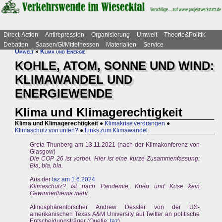
Direct-Action
Antirepression
Organisierung
Umwelt
Theorie&Politik
Debatten
Saasen/GI/Mittelhessen
Materialien
Service
Umwelt
»
Klima und Energie
KOHLE, ATOM, SONNE UND WIND:
KLIMAWANDEL UND
ENERGIEWENDE
Klima und Klimagerechtigkeit
Klima und Klimagerechtigkeit
●
Klimakrise verdrängen
●
Klimaschutz von unten?
●
Links zum Klimawandel
Greta Thunberg am 13.11.2021 (nach der Klimakonferenz von
Glasgow)
Die COP 26 ist vorbei. Hier ist eine kurze Zusammenfassung:
Bla, bla, bla.
Aus der
taz am 1.6.2024
Klimaschutz? Ist nach Pandemie, Krieg und Krise kein
Gewinnerthema mehr.
Atmosphärenforscher Andrew Dessler von der US-
amerikanischen Texas A&M University auf Twitter an politische
Entscheidungsträger (Quelle:
taz
)