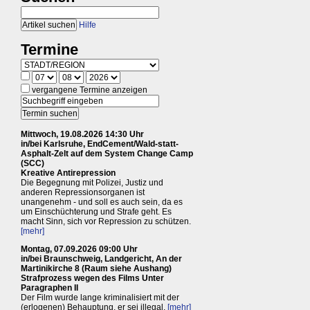
Hilfe
Termine
vergangene Termine anzeigen
Mittwoch, 19.08.2026 14:30 Uhr
in/bei Karlsruhe, EndCement/Wald-statt-
Asphalt-Zelt auf dem System Change Camp
(SCC)
Kreative Antirepression
Die Begegnung mit Polizei, Justiz und
anderen Repressionsorganen ist
unangenehm - und soll es auch sein, da es
um Einschüchterung und Strafe geht. Es
macht Sinn, sich vor Repression zu schützen.
[mehr]
Montag, 07.09.2026 09:00 Uhr
in/bei Braunschweig, Landgericht, An der
Martinikirche 8 (Raum siehe Aushang)
Strafprozess wegen des Films Unter
Paragraphen II
Der Film wurde lange kriminalisiert mit der
(erlogenen) Behauptung, er sei illegal.
[mehr]