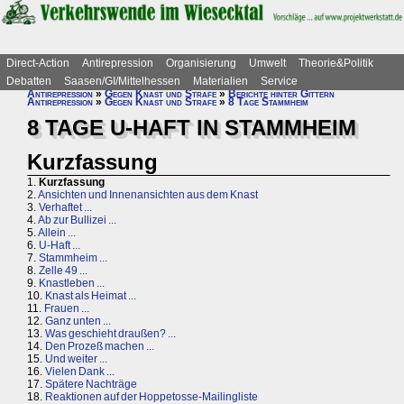
Direct-Action
Antirepression
Organisierung
Umwelt
Theorie&Politik
Debatten
Saasen/GI/Mittelhessen
Materialien
Service
Antirepression
»
Gegen Knast und Strafe
»
Berichte hinter Gittern
Antirepression
»
Gegen Knast und Strafe
»
8 Tage Stammheim
8 TAGE U-HAFT IN STAMMHEIM
Kurzfassung
1.
Kurzfassung
2.
Ansichten und Innenansichten aus dem Knast
3.
Verhaftet ...
4.
Ab zur Bullizei ...
5.
Allein ...
6.
U-Haft ...
7.
Stammheim ...
8.
Zelle 49 ...
9.
Knastleben ...
10.
Knast als Heimat ...
11.
Frauen ...
12.
Ganz unten ...
13.
Was geschieht draußen? ...
14.
Den Prozeß machen ...
15.
Und weiter ...
16.
Vielen Dank ...
17.
Spätere Nachträge
18.
Reaktionen auf der Hoppetosse-Mailingliste