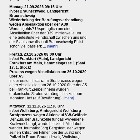
Montag, 21.09.2026 09:15 Uhr
in/bei Braunschweig, Landgericht
Braunschweig
Wiederholung der Berufungsverhandlung
wegen Abseilaktion über der A39
Worum gehts? Ursprünglich um eine
Abseilaktion über der B39, mittlerweile um
eine gefestigte Feindschaft zwischen uns und
der Staatsanwaltschaft Braunschweig Es ist
schon viel passiert: 1.
[mehr]
Freitag, 23.10.2026 08:00 Uhr
in/bei Frankfurt (Main), Landgericht
Frankfurt am Main, Hammelsgasse 1 (Saal
17, 1. Stock)
Prozess wegen Abseilaktion am 26.10.2020
über A5
In der ersten Instanz im Strafprozess wegen
einer Abseilaktion am 26.10.2020 über der A5
bei Frankfurt Zeppelinheim wurden
drakonische Strafen verhängt - bis zu neun
Monaten Haft (auf Bewährung).
[mehr]
Mittwoch, 11.11.2026 11:30 Uhr
in/bei Wolfsburg, Amtsgericht Wolfsburg
Strafprozess wegen Aktion auf VW-Gelände
Der Zug, der Braunkohle für das VW-eigene
Kraftwerk bringt, wurde blockiert. Mit dabei
war der Journalist Jörg Bergstedt, der wegen
seinen kritischen Filmen bei der Justiz und
Polizei in Raum Braunschweig/Wolfsburg