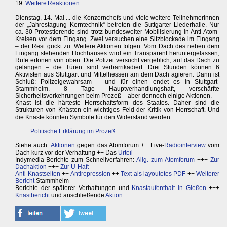
19.
Weitere Reaktionen
Dienstag, 14. Mai ... die Konzernchefs und viele weitere TeilnehmerInnen
der „Jahrestagung Kerntechnik“ betreten die Suttgarter Liederhalle. Nur
ca. 30 Protestierende sind trotz bundesweiter Mobilisierung in Anti-Atom-
Kreisen vor dem Eingang. Zwei versuchen eine Sitzblockade im Eingang
– der Rest guckt zu. Weitere Aktionen folgen. Vom Dach des neben dem
Eingang stehenden Hochhauses wird ein Transparent heruntergelassen,
Rufe ertönen von oben. Die Polizei versucht vergeblich, auf das Dach zu
gelangen – die Türen sind verbarrikadiert. Drei Stunden können 6
Aktivisten aus Stuttgart und Mittelhessen am dem Dach agieren. Dann ist
Schluß: Polizeigewahrsam – und für einen endet es in Stuttgart-
Stammheim. 8 Tage Hauptverhandlungshaft, verschärfte
Sicherheitsvorkehrungen beim Prozeß – aber dennoch einige Aktionen.
Knast ist die härteste Herrschaftsform des Staates. Daher sind die
Strukturen von Knästen ein wichtiges Feld der Kritik von Herrschaft. Und
die Knäste könnten Symbole für den Widerstand werden.
Politische Erklärung im Prozeß
Siehe auch:
Aktionen
gegen das Atomforum ++ Live-
Radiointerview
vom
Dach kurz vor der Verhaftung ++ Das
Urteil
Indymedia-Berichte zum Schnellverfahren:
Allg. zum Atomforum
+++
Zur
Dachaktion
+++
Zur U-Haft
Anti-Knastseiten
++
Antirepression
++
Text als layoutetes PDF
++
Weiterer
Bericht
Stammheim
Berichte der späterer Verhaftungen und
Knastaufenthalt in Gießen
+++
Knastbericht
und anschließende
Aktion