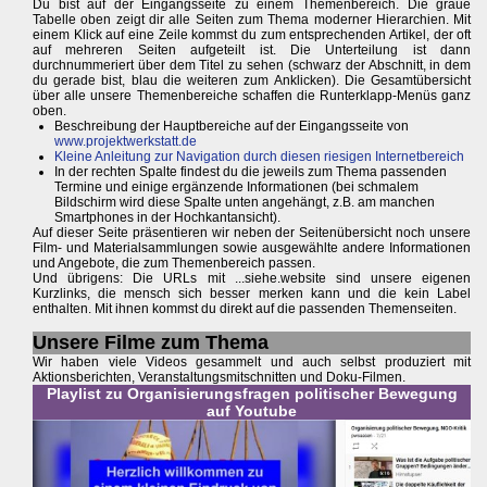
Du bist auf der Eingangsseite zu einem Themenbereich. Die graue
Tabelle oben zeigt dir alle Seiten zum Thema moderner Hierarchien. Mit
einem Klick auf eine Zeile kommst du zum entsprechenden Artikel, der oft
auf mehreren Seiten aufgeteilt ist. Die Unterteilung ist dann
durchnummeriert über dem Titel zu sehen (schwarz der Abschnitt, in dem
du gerade bist, blau die weiteren zum Anklicken). Die Gesamtübersicht
über alle unsere Themenbereiche schaffen die Runterklapp-Menüs ganz
oben.
Beschreibung der Hauptbereiche auf der Eingangsseite von
www.projektwerkstatt.de
Kleine Anleitung zur Navigation durch diesen riesigen Internetbereich
In der rechten Spalte findest du die jeweils zum Thema passenden
Termine und einige ergänzende Informationen (bei schmalem
Bildschirm wird diese Spalte unten angehängt, z.B. am manchen
Smartphones in der Hochkantansicht).
Auf dieser Seite präsentieren wir neben der Seitenübersicht noch unsere
Film- und Materialsammlungen sowie ausgewählte andere Informationen
und Angebote, die zum Themenbereich passen.
Und übrigens: Die URLs mit ...siehe.website sind unsere eigenen
Kurzlinks, die mensch sich besser merken kann und die kein Label
enthalten. Mit ihnen kommst du direkt auf die passenden Themenseiten.
Unsere Filme zum Thema
Wir haben viele Videos gesammelt und auch selbst produziert mit
Aktionsberichten, Veranstaltungsmitschnitten und Doku-Filmen.
Playlist zu Organisierungsfragen politischer Bewegung
auf Youtube