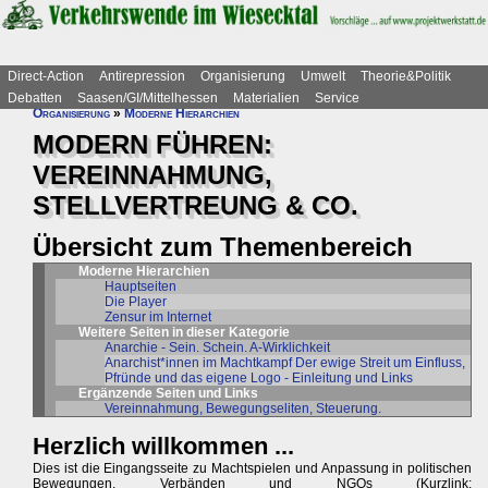
Direct-Action
Antirepression
Organisierung
Umwelt
Theorie&Politik
Debatten
Saasen/GI/Mittelhessen
Materialien
Service
Organisierung
»
Moderne Hierarchien
MODERN FÜHREN:
VEREINNAHMUNG,
STELLVERTREUNG & CO.
Übersicht zum Themenbereich
Moderne Hierarchien
Hauptseiten
Die Player
Zensur im Internet
Weitere Seiten in dieser Kategorie
Anarchie - Sein. Schein. A-Wirklichkeit
Anarchist*innen im Machtkampf Der ewige Streit um Einfluss,
Pfründe und das eigene Logo - Einleitung und Links
Ergänzende Seiten und Links
Vereinnahmung, Bewegungseliten, Steuerung.
Herzlich willkommen ...
Dies ist die Eingangsseite zu Machtspielen und Anpassung in politischen
Bewegungen, Verbänden und NGOs (Kurzlink: