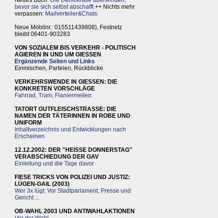
Neues Buch:
Die Demokratie überwinden,
bevor sie sich selbst abschafft
++ Nichts mehr
verpassen:
Mailverteiler&Chats
Neue Mobilnr.: 015511439808), Festnetz
bleibt 06401-903283
VON SOZIALEM BIS VERKEHR - POLITISCH
AGIEREN IN UND UM GIESSEN
Ergänzende Seiten und Links
Einmischen, Parteien, Rückblicke
VERKEHRSWENDE IN GIESSEN: DIE
KONKRETEN VORSCHLÄGE
Fahrrad, Tram, Flaniermeilen
TATORT GUTFLEISCHSTRASSE: DIE
NAMEN DER TÄTERINNEN IN ROBE UND
UNIFORM
Inhaltverzeichnis und Entwicklungen nach
Erscheinen
12.12.2002: DER "HEISSE DONNERSTAG"
VERABSCHIEDUNG DER GAV
Einleitung und die Tage davor
FIESE TRICKS VON POLIZEI UND JUSTIZ:
LÜGEN-GAIL (2003)
Wer 3x lügt: Vor Stadtparlament, Presse und
Gericht ...
OB-WAHL 2003 UND ANTIWAHLAKTIONEN