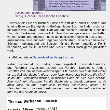
geschunden werden
.
Georg Büchner, Der hessische Landbote
Rechts ist ein Foto der Büchner-Büste am Platz der Denker zu sehen. Das
ist eine Ecke am Brandplatz in Gießen. Neben Büchner finden sich noch
die Köpfe von Ludwig Börne, Carl Vogt und Wilhelm Liebknecht. Doch die
Stadt der Denker zeigt, wie sie tickt. Dass Büchner gerade auch in Gießen
verfolgt wurde und deshalb - quasi als politischer Flüchtling aus Gießen -
auswanderte, wird nur sehr ungenau beschrieben. Tatsächlich ließe sich
Büchner hervorragend als Beispiel für die Folgen autoritärer Politik
benennen, wie sie in Hessen und Gießen immer noch gerne praktiziert
wird.
Abfotografierte
Gedenktafel zu Georg Büchner
Neben Büchner ist noch Ludwig Börne dargestellt. Er wird als Demokrat
und Reformer bezeichnet, zudem als Verehrer Napoleons. Andere
Schriften von ihm werden verschwiegen, z.B. dieses: "
Nicht darauf kommt
es an, daß die Macht in dieser oder jener Hand sich befinde: die Macht
selbst muß vermindert werden, in welcher Hand sie sich auch befinde.
Aber noch kein Herrscher hat die Macht, die er besaß, und wenn er sie
auch noch so edel gebrauchte, freiwillig schwächen lassen. Die
Herrschaft kann nur beschränkt werden, wenn sie herrenlos – Freiheit
geht nur aus Anarchie hervor.
"