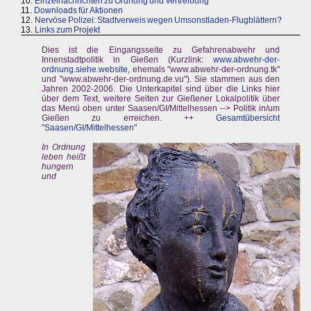
10.
Einzelnachrichten zu Ordnung und Vertreibung
11.
Downloads für Aktionen
12.
Nervöse Polizei: Stadtverweis wegen Umsonstladen-Flugblättern?
13.
Links zum Projekt
Dies ist die Eingangsseite zu Gefahrenabwehr und
Innenstadtpolitik in Gießen (Kurzlink:
www.abwehr-der-
ordnung.siehe.website
, ehemals "www.abwehr-der-ordnung.tk"
und "www.abwehr-der-ordnung.de.vu"). Sie stammen aus den
Jahren 2002-2006. Die Unterkapitel sind über die Links hier
über dem Text, weitere Seiten zur Gießener Lokalpolitik über
das Menü oben unter Saasen/GI/Mittelhessen --> Politik in/um
Gießen zu erreichen. ++
Gesamtübersicht
"Saasen/GI/Mittelhessen"
In Ordnung
leben heißt
hungern
und