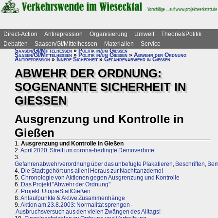
Direct-Action
Antirepression
Organisierung
Umwelt
Theorie&Politik
Debatten
Saasen/GI/Mittelhessen
Materialien
Service
Saasen/GI/Mittelhessen
»
Politik in/um Gießen
Saasen/GI/Mittelhessen
»
Politik in/um Gießen
»
Abwehr der Ordnung
Antirepression
»
Innere Sicherheit
»
Gefahrenabwehr in Gießen
ABWEHR DER ORDNUNG:
SOGENANNTE SICHERHEIT IN
GIESSEN
Ausgrenzung und Kontrolle in
Gießen
1.
Ausgrenzung und Kontrolle in Gießen
2.
April 2020: Streit um corona-bedingte Demoverbote
3.
Gefahrenabwehrverordnung über das unbefugte Plakatieren, Beschriften, Bem
4.
Die Stadt gehört uns allen! Heraus zur Nachttanzdemo!
5.
Chronologie von Aktionen gegen Ausgrenzung und Kontrolle
6.
Das Projekt "Abwehr der Ordnung"
7.
Projekt: UtopieStattGießen
8.
Anlaufpunkte & Aktive Zusammenhänge
9.
Aktion am 23.8.2003: Normalität sprengen -
Ausbruchsversuch aus den vielen Zwängen des Alltags!