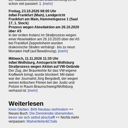
schon viel passiert: 1.
[mehr]
Freitag, 23.10.2026 08:00 Uhr
in/bei Frankfurt (Main), Landgericht
Frankfurt am Main, Hammelsgasse 1 (Saal
17, 1. Stock)
Prozess wegen Abseilaktion am 26.10.2020
über A5
In der ersten Instanz im Strafprozess wegen
einer Abseilaktion am 26.10.2020 über der A5
bei Frankfurt Zeppelinheim wurden
drakonische Strafen verhängt - bis zu neun
Monaten Haft (auf Bewährung).
[mehr]
Mittwoch, 11.11.2026 11:30 Uhr
in/bei Wolfsburg, Amtsgericht Wolfsburg
Strafprozess wegen Aktion auf VW-Gelände
Der Zug, der Braunkohle für das VW-eigene
Kraftwerk bringt, wurde blockiert. Mit dabei
war der Journalist Jörg Bergstedt, der wegen
seinen kritischen Filmen bei der Justiz und
Polizei in Raum Braunschweig/Wolfsburg
verhasst ist.
[mehr]
Weiterlesen
Kreis Gießen: B49-Neubau verhindern
++
Neues Buch:
Die Demokratie überwinden,
bevor sie sich selbst abschafft
++ Nichts mehr
verpassen:
Mailverteiler&Chats