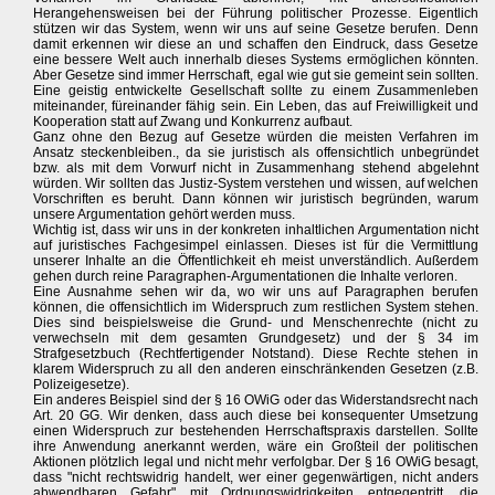
Herangehensweisen bei der Führung politischer Prozesse. Eigentlich
stützen wir das System, wenn wir uns auf seine Gesetze berufen. Denn
damit erkennen wir diese an und schaffen den Eindruck, dass Gesetze
eine bessere Welt auch innerhalb dieses Systems ermöglichen könnten.
Aber Gesetze sind immer Herrschaft, egal wie gut sie gemeint sein sollten.
Eine geistig entwickelte Gesellschaft sollte zu einem Zusammenleben
miteinander, füreinander fähig sein. Ein Leben, das auf Freiwilligkeit und
Kooperation statt auf Zwang und Konkurrenz aufbaut.
Ganz ohne den Bezug auf Gesetze würden die meisten Verfahren im
Ansatz steckenbleiben., da sie juristisch als offensichtlich unbegründet
bzw. als mit dem Vorwurf nicht in Zusammenhang stehend abgelehnt
würden. Wir sollten das Justiz-System verstehen und wissen, auf welchen
Vorschriften es beruht. Dann können wir juristisch begründen, warum
unsere Argumentation gehört werden muss.
Wichtig ist, dass wir uns in der konkreten inhaltlichen Argumentation nicht
auf juristisches Fachgesimpel einlassen. Dieses ist für die Vermittlung
unserer Inhalte an die Öffentlichkeit eh meist unverständlich. Außerdem
gehen durch reine Paragraphen-Argumentationen die Inhalte verloren.
Eine Ausnahme sehen wir da, wo wir uns auf Paragraphen berufen
können, die offensichtlich im Widerspruch zum restlichen System stehen.
Dies sind beispielsweise die Grund- und Menschenrechte (nicht zu
verwechseln mit dem gesamten Grundgesetz) und der § 34 im
Strafgesetzbuch (Rechtfertigender Notstand). Diese Rechte stehen in
klarem Widerspruch zu all den anderen einschränkenden Gesetzen (z.B.
Polizeigesetze).
Ein anderes Beispiel sind der § 16 OWiG oder das Widerstandsrecht nach
Art. 20 GG. Wir denken, dass auch diese bei konsequenter Umsetzung
einen Widerspruch zur bestehenden Herrschaftspraxis darstellen. Sollte
ihre Anwendung anerkannt werden, wäre ein Großteil der politischen
Aktionen plötzlich legal und nicht mehr verfolgbar. Der § 16 OWiG besagt,
dass "nicht rechtswidrig handelt, wer einer gegenwärtigen, nicht anders
abwendbaren Gefahr" mit Ordnungswidrigkeiten entgegentritt, die