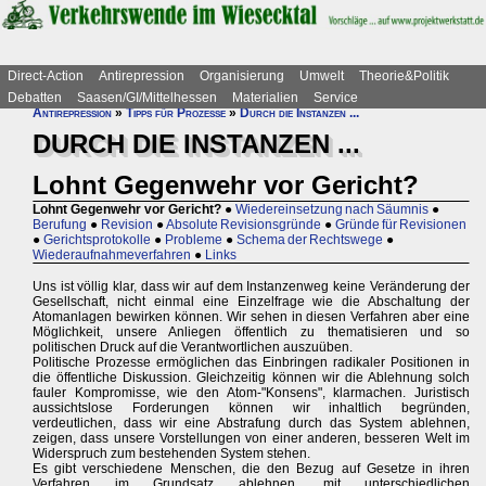
Direct-Action
Antirepression
Organisierung
Umwelt
Theorie&Politik
Debatten
Saasen/GI/Mittelhessen
Materialien
Service
Antirepression
»
Tipps für Prozesse
»
Durch die Instanzen ...
DURCH DIE INSTANZEN ...
Lohnt Gegenwehr vor Gericht?
Lohnt Gegenwehr vor Gericht?
●
Wiedereinsetzung nach Säumnis
●
Berufung
●
Revision
●
Absolute Revisionsgründe
●
Gründe für Revisionen
●
Gerichtsprotokolle
●
Probleme
●
Schema der Rechtswege
●
Wiederaufnahmeverfahren
●
Links
Uns ist völlig klar, dass wir auf dem Instanzenweg keine Veränderung der
Gesellschaft, nicht einmal eine Einzelfrage wie die Abschaltung der
Atomanlagen bewirken können. Wir sehen in diesen Verfahren aber eine
Möglichkeit, unsere Anliegen öffentlich zu thematisieren und so
politischen Druck auf die Verantwortlichen auszuüben.
Politische Prozesse ermöglichen das Einbringen radikaler Positionen in
die öffentliche Diskussion. Gleichzeitig können wir die Ablehnung solch
fauler Kompromisse, wie den Atom-"Konsens", klarmachen. Juristisch
aussichtslose Forderungen können wir inhaltlich begründen,
verdeutlichen, dass wir eine Abstrafung durch das System ablehnen,
zeigen, dass unsere Vorstellungen von einer anderen, besseren Welt im
Widerspruch zum bestehenden System stehen.
Es gibt verschiedene Menschen, die den Bezug auf Gesetze in ihren
Verfahren im Grundsatz ablehnen, mit unterschiedlichen