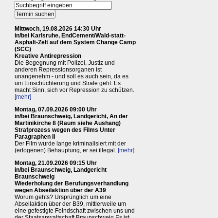
Mittwoch, 19.08.2026 14:30 Uhr
in/bei Karlsruhe, EndCement/Wald-statt-
Asphalt-Zelt auf dem System Change Camp
(SCC)
Kreative Antirepression
Die Begegnung mit Polizei, Justiz und
anderen Repressionsorganen ist
unangenehm - und soll es auch sein, da es
um Einschüchterung und Strafe geht. Es
macht Sinn, sich vor Repression zu schützen.
[mehr]
Montag, 07.09.2026 09:00 Uhr
in/bei Braunschweig, Landgericht, An der
Martinikirche 8 (Raum siehe Aushang)
Strafprozess wegen des Films Unter
Paragraphen II
Der Film wurde lange kriminalisiert mit der
(erlogenen) Behauptung, er sei illegal.
[mehr]
Montag, 21.09.2026 09:15 Uhr
in/bei Braunschweig, Landgericht
Braunschweig
Wiederholung der Berufungsverhandlung
wegen Abseilaktion über der A39
Worum gehts? Ursprünglich um eine
Abseilaktion über der B39, mittlerweile um
eine gefestigte Feindschaft zwischen uns und
der Staatsanwaltschaft Braunschweig Es ist