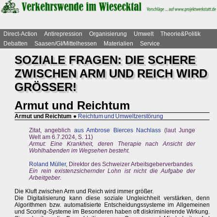
Direct-Action
Antirepression
Organisierung
Umwelt
Theorie&Politik
Debatten
Saasen/GI/Mittelhessen
Materialien
Service
SOZIALE FRAGEN: DIE SCHERE
ZWISCHEN ARM UND REICH WIRD
GRÖSSER!
Armut und Reichtum
Armut und Reichtum
●
Reichtum und Umweltzerstörung
Zitat, angeblich
aus Ambrose Bierces Nachlass
(laut Junge
Welt am 6.7.2024, S. 11)
Armut: Eine Krankheit, deren Therapie nach Ansicht der
Wohlhabenden im Wegsehen besteht.
Roland Müller
, Direktor des Schweizer Arbeitsgeberverbandes
Ein rein existenzsichernder Lohn ist nicht die Aufgabe der
Arbeitgeber.
Die Kluft zwischen Arm und Reich wird immer größer.
Die Digitalisierung kann diese soziale Ungleichheit verstärken, denn
Algorithmen bzw. automatisierte Entscheidungssysteme im Allgemeinen
und Scoring-Systeme im Besonderen haben oft diskriminierende Wirkung.