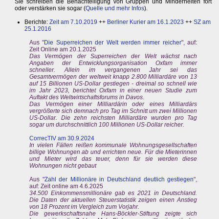
Sie schreiben die Benachteiligung von Gruppen und Minderheiten fort
oder verstärken sie sogar (
Quelle und mehr Infos
).
Berichte:
Zeit am 7.10.2019
++
Berliner Kurier am 16.1.2023
++
SZ am
25.1.2016
Aus "
Die Superreichen der Welt werden immer reicher
", auf:
Zeit Online am 20.1.2025
Das Vermögen der Superreichen der Welt wächst nach
Angaben der Entwicklungsorganisation Oxfam immer
schneller. Allein im vergangenen Jahr sei das
Gesamtvermögen der weltweit knapp 2.800 Milliardäre von 13
auf 15 Billionen US-Dollar gestiegen - dreimal so schnell wie
im Jahr 2023, berichtet Oxfam in einer neuen Studie zum
Auftakt des Weltwirtschaftsforums in Davos.
Das Vermögen einer Milliardärin oder eines Milliardärs
vergrößerte sich demnach pro Tag im Schnitt um zwei Millionen
US-Dollar. Die zehn reichsten Milliardäre wurden pro Tag
sogar um durchschnittlich 100 Millionen US-Dollar reicher.
CorrecTIV am 30.9.2024
In vielen Fällen reißen kommunale Wohnungsgesellschaften
billige Wohnungen ab und errichten neue. Für die Mieterinnen
und Mieter wird das teuer, denn für sie werden diese
Wohnungen nicht gebaut
Aus "
Zahl der Millionäre in Deutschland deutlich gestiegen
",
auf: Zeit online am 4.6.2025
34.500 Einkommensmillionäre gab es 2021 in Deutschland.
Die Daten der aktuellen Steuerstatistik zeigen einen Anstieg
von 18 Prozent im Vergleich zum Vorjahr.
Die gewerkschaftsnahe Hans-Böckler-Stiftung zeigte sich