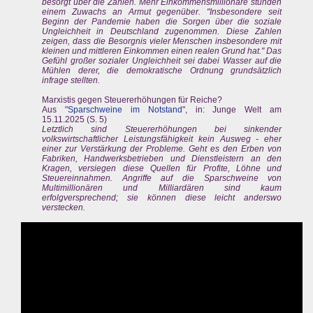
besorgt über die Zahlen. Mehr Einkommensmillionäre stünden
einem Zuwachs an Armut gegenüber. "Insbesondere seit
Beginn der Pandemie haben die Sorgen über die soziale
Ungleichheit in Deutschland zugenommen. Diese Zahlen
zeigen, dass die Besorgnis vieler Menschen insbesondere mit
kleinen und mittleren Einkommen einen realen Grund hat." Das
Gefühl großer sozialer Ungleichheit sei dabei Wasser auf die
Mühlen derer, die demokratische Ordnung grundsätzlich
infrage stellten.
Marxistis gegen Steuererhöhungen für Reiche?
Aus "
Sparschweine im Notstand
", in: Junge Welt am
15.11.2025 (S. 5)
Letztlich sind Steuererhöhungen bei sinkender
volkswirtschaftlicher Leistungsfähigkeit kein Ausweg - eher
einer zur Verstärkung der Probleme. Geht es den Erben von
Fabriken, Handwerksbetrieben und Dienstleistern an den
Kragen, versiegen diese Quellen für Profite, Löhne und
Steuereinnahmen. Angriffe auf die Sparschweine von
Multimillionären und Milliardären sind kaum
erfolgversprechend; sie können diese leicht anderswo
verstecken.