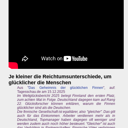
Je kleiner die Reichtumsunterschiede, um
glücklicher die Menschen
Aus "
Das Geheimnis der glücklichen Finnen
", auf:
Tagesschau.de am 15.12.2025
Im Weltglücksbericht 2025 belegt Finnland den ersten Platz,
zum achten Mal in Folge. Deutschland dagegen kam auf Rang
22. Glücksforscher können erklären, warum die Finnen
glücklicher sind als die Deutschen.
Die finnische Gesellschaft ist egalitärer, also "gleicher". Das gilt
auch für das Einkommen. Arbeiter verdienen mehr als in
Deutschland, Topmanager haben dagegen oft weniger und
werden zudem auch noch höher besteuert. "Gleicher" ist auch
das Verhältnis in Partnerschaften: Finnische Väter verbringen