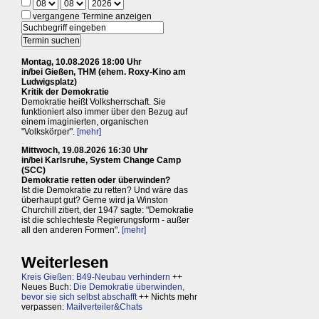
vergangene Termine anzeigen
Montag, 10.08.2026 18:00 Uhr
in/bei Gießen, THM (ehem. Roxy-Kino am
Ludwigsplatz)
Kritik der Demokratie
Demokratie heißt Volksherrschaft. Sie
funktioniert also immer über den Bezug auf
einem imaginierten, organischen
"Volkskörper".
[mehr]
Mittwoch, 19.08.2026 16:30 Uhr
in/bei Karlsruhe, System Change Camp
(SCC)
Demokratie retten oder überwinden?
Ist die Demokratie zu retten? Und wäre das
überhaupt gut? Gerne wird ja Winston
Churchill zitiert, der 1947 sagte: "Demokratie
ist die schlechteste Regierungsform - außer
all den anderen Formen".
[mehr]
Weiterlesen
Kreis Gießen: B49-Neubau verhindern
++
Neues Buch:
Die Demokratie überwinden,
bevor sie sich selbst abschafft
++ Nichts mehr
verpassen:
Mailverteiler&Chats