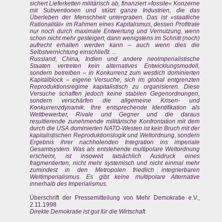
sichert Lieferketten militärisch ab, finanziert »fossile« Konzerne
mit Subventionen und stützt ganze Industrien, die das
Überleben der Menschheit untergraben. Das ist »staatliche
Rationalität« im Rahmen eines Kapitalismus, dessen Profitrate
nur noch durch maximale Entwertung und Vernutzung, wenn
schon nicht mehr gesteigert, dann wenigstens im Schnitt (noch)
aufrecht erhalten werden kann – auch wenn dies die
Selbstvernichtung einschließt. ...
Russland, China, Indien und andere neoimperialistische
Staaten vertreten kein alternatives Entwicklungsmodell,
sondern betreiben – in Konkurrenz zum westlich dominierten
Kapitalblock – eigene Versuche, sich im global entgrenzten
Reproduktionsregime kapitalistisch zu organisieren. Diese
Versuche schaffen jedoch keine stabilen Gegenordnungen,
sondern verschärfen die allgemeine Krisen- und
Konkurrenzdynamik. Ihre entsprechende Identifikation als
Wettbewerber, Rivale und Gegner und die daraus
resultierende zunehmende militärische Konfrontation mit dem
durch die USA dominierten NATO-Westen ist kein Bruch mit der
kapitalistischen Reproduktionslogik und Weltordnung, sondern
Ergebnis ihrer nachholenden Integration ins imperiale
Gesamtsystem. Was als entstehende multipolare Weltordnung
erscheint, ist insoweit tatsächlich Ausdruck eines
fragmentierten, nicht mehr systemisch und nicht einmal mehr
zumindest in den Metropolen friedlich integrierbaren
Weltimperialismus. Es gibt keine multipolare Alternative
innerhalb des Imperialismus.
Überschrift der Pressemitteilung von Mehr Demokratie e.V.,
2.11.1998
Direkte Demokratie ist gut für die Wirtschaft