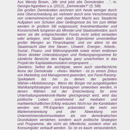
Aus Wendy Brown, „Wir sind jetzt alle Demokraten …“, in:
Georgio Agamben u.a. (2012), „Demokratie?“ (S. 58f)
Die großen Demokratien zeichnen sich heute weniger durch
eine Überschneidung als vielmehr durch eine Verschmelzung
von unternehmerischer und staatlicher Macht aus: Staatliche
Aufgaben von Schulen über Gefängnisse bis hin zum Militär
werden in großem Stil outgesouret; Investmentbanker und
Konzernchefs fungieren als Minister und Staatssekretäre; auch
wenn sie die entsprechenden Fonds nicht selbst verwalten
oder anlegen, sind Staaten doch Eigentümer unvorstellbar
großer Mengen an Finanzkapital; und vor allem ist die
Staatsmacht über ihre Steuer-, Umwelt-, Energie-, Arbeits-,
Sozial-, Finanz- und Währungspolitik sowie einen endlosen
Strom direkter Unterstützungen und Rettungsprogramme für
sämtliche Bereiche des Kapitals ganz unverhohlen in das
Projekt der Kapitalakkumulation eingespannt. …
Zweitens; Selbst die wichtigste, wenn auch oberflächliche
Ikone der Demokratie - »freie« Wahlen - ist zu einem Zirkus
von Marketing und Management geworden, von Fund-Raising-
Spektakeln bis hin zu denen der gezielten
Wähler-»Mobilisierung«. Wenn die Bürger mit ausgeklügelten
Wahlkampfstrategien und Kampagnen umworben werden, in
denen Wählen mit der Entscheidung für eine
Unterhaltungselektronik-Marke gleichgesetzt wird, wird das
politische Leben zunehmend auf medialen und
marktwirtschaftlichen Erfolg reduziert. Nicht nur die Kandidaten
werden von PR-Experten präsentiert, die mehr von
Markenverbreitung und der Abwicklung von
Unternehmenskommunikation als von demokratischen
Grundsätzen verstehen, sondern auch politische Strategien
und Programme, die nicht als öffentliche, sondern eher als
Konsumgüter verkauft werden. So ist es kaum verwunderlich,