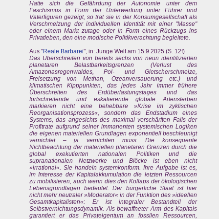
Hatte sich die Gefährdung der Autonomie unter dem
Faschismus in Form der Unterwerfung unter Führer und
Vaterfiguren gezeigt, so trat sie in der Konsumgesellschaft als
Verschmelzung der individuellen Identität mit einer "Masse"
oder einem Markt zutage oder in Form eines Rückzugs ins
Privatleben, den eine modische Politikverachtung begleitete.
Aus "
Reale Barbarei
", in: Junge Welt am 15.9.2025 (S. 12f)
Das Überschreiten von bereits sechs von neun identifizierten
planetaren Belastbarkeitsgrenzen (Verlust des
Amazonasregenwaldes, Pol- und Gletscherschmelze,
Freisetzung von Methan, Ozeanversauerung etc.) und
klimatischen Kipppunkten, das jedes Jahr immer frühere
Überschreiten des Erdüberlastungstages und das
fortschreitende und eskalierende globale Artensterben
markieren nicht eine behebbare »Krise im zyklischen
Reorganisationsprozess«, sondern das Endstadium eines
Systems, das angesichts des maximal verschärften Falls der
Profitrate aufgrund seiner immanenten systemischen Logiken
die eigenen materiellen Grundlagen exponentiell beschleunigt
vernichtet – ja vernichten muss. Die konsequente
Nichtbeachtung der materiellen planetaren Grenzen durch die
global exekutierten nationalen Politiken und die
supranationalen Netzwerke und Blöcke ist eben nicht
»irrational«. Sie handeln systemkonform. Ihre Aufgabe ist es,
im Interesse der Kapitalakkumulation die letzten Ressourcen
zu mobilisieren, auch wenn dies den Kollaps der ökologischen
Lebensgrundlagen bedeutet. Der bürgerliche Staat ist hier
nicht mehr neutraler »Moderator« in der Funktion des »ideellen
Gesamtkapitalisten«: Er ist integraler Bestandteil der
Selbstvernichtungsdynamik. Als bewaffneter Arm des Kapitals
garantiert er das Privateigentum an fossilen Ressourcen,