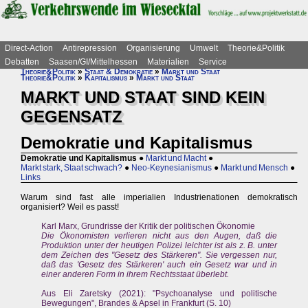
Direct-Action
Antirepression
Organisierung
Umwelt
Theorie&Politik
Debatten
Saasen/GI/Mittelhessen
Materialien
Service
Theorie&Politik
»
Staat & Demokratie
»
Markt und Staat
Theorie&Politik
»
Kapitalismus
»
Markt und Staat
MARKT UND STAAT SIND KEIN
GEGENSATZ
Demokratie und Kapitalismus
Demokratie und Kapitalismus
●
Markt und Macht
●
Markt stark, Staat schwach?
●
Neo-Keynesianismus
●
Markt und Mensch
●
Links
Warum sind fast alle imperialien Industrienationen demokratisch
organisiert? Weil es passt!
Karl Marx, Grundrisse der Kritik der politischen Ökonomie
Die Ökonomisten verlieren nicht aus den Augen, daß die
Produktion unter der heutigen Polizei leichter ist als z. B. unter
dem Zeichen des "Gesetz des Stärkeren". Sie vergessen nur,
daß das 'Gesetz des Stärkeren' auch ein Gesetz war und in
einer anderen Form in ihrem Rechtsstaat überlebt.
Aus Eli Zaretsky (2021): "Psychoanalyse und politische
Bewegungen", Brandes & Apsel in Frankfurt (S. 10)