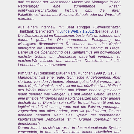
daß es neben der wachsenden Masse von Managern in den
Regierungen eine zunehmende Anzahl
politikwissenschaftlicher Institute gibt, die ihren
Fakultätsnachwuchs aus Business Schools oder der Wirtschaft
rekrutieren.
Aus einem Interview mit Beat Ringger (Gewerkschafter,
Thinktank "Denknetz") in:
Junge Welt, 7.1.2012
(Beilage, S. 1)
Die Demokratie ist im Kapitalismus bestenfalls unvollendet und
dauernd gefährdet. Die permanente Enteignung der
wichtigsten ökonomischen Ressourcen durch das Kapital
untergräbt die Demokratie und stellt sie ständig in Frage.
Daher ist die Überwindung des Kapitalismus ein notwendiger
nächster Schritt, um Demokratie dauerhaft verfügbar zu
machen.Wir müssen uns anmaßen, Demokratie auf alle
Lebensbereiche auszuweiten.
Kim Stanley Robinson: Blauer Mars, München 1999 (S. 213)
Management ist eine reale, technische Angelegenheit. Aber
sie kann von den Arbeitern ebenso gut erledigt werden, wie
durch Kapital. Kapital an sich ist nur das nützliche Überbleibsel
des Werks früherer Arbeiter und könnte ebenso gut einem
jeden gehören wie wenigen. Es gibt keinen Grund, weshalb
eine winzige Minderheit das Kapital besitzen und jeder andere
deshalb ihr zu Diensten sein sollte. Es gibt keinen Grund, der
legitimiert, daß sie uns gerade mal die Existenzgrundlagen
zugestehen und alles andere, was wir produzieren, für uns
behalten behalten. Nein! Das System der sogenannten
kapitalistischen Demokratie ist im Grunde überhaupt nicht
demokratisch.
Darum konnte es sich so rasch in das metanationale System
verwandeln, in dem die Demokratie immer schwächer und