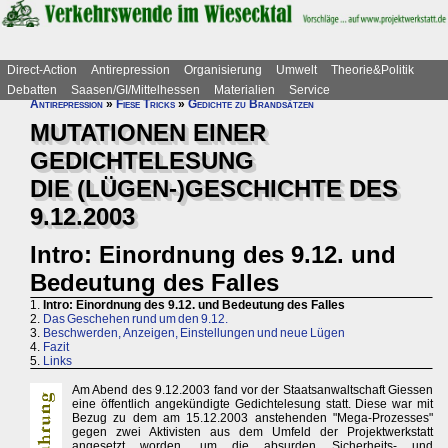
Direct-Action
Antirepression
Organisierung
Umwelt
Theorie&Politik
Debatten
Saasen/GI/Mittelhessen
Materialien
Service
Antirepression
»
Fiese Tricks
»
Gedichte zu Brandsätzen
MUTATIONEN EINER
GEDICHTELESUNG
DIE (LÜGEN-)GESCHICHTE DES
9.12.2003
Intro: Einordnung des 9.12. und
Bedeutung des Falles
1.
Intro: Einordnung des 9.12. und Bedeutung des Falles
2.
Das Geschehen rund um den 9.12.
3.
Beschwerden, Anzeigen, Einstellungen und neue Lügen
4.
Fazit
5.
Links
Am Abend des 9.12.2003 fand vor der Staatsanwaltschaft Giessen
eine öffentlich angekündigte Gedichtelesung statt. Diese war mit
Bezug zu dem am 15.12.2003 anstehenden "Mega-Prozesses"
gegen zwei Aktivisten aus dem Umfeld der Projektwerkstatt
angesetzt worden, um die absurden Sicherheits- und