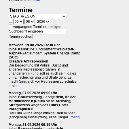
Termine
vergangene Termine anzeigen
Mittwoch, 19.08.2026 14:30 Uhr
in/bei Karlsruhe, EndCement/Wald-statt-
Asphalt-Zelt auf dem System Change Camp
(SCC)
Kreative Antirepression
Die Begegnung mit Polizei, Justiz und
anderen Repressionsorganen ist
unangenehm - und soll es auch sein, da es
um Einschüchterung und Strafe geht. Es
macht Sinn, sich vor Repression zu schützen.
[mehr]
Montag, 07.09.2026 09:00 Uhr
in/bei Braunschweig, Landgericht, An der
Martinikirche 8 (Raum siehe Aushang)
Strafprozess wegen des Films Unter
Paragraphen II
Der Film wurde lange kriminalisiert mit der
(erlogenen) Behauptung, er sei illegal.
[mehr]
Montag, 21.09.2026 09:15 Uhr
in/bei Braunschweig, Landgericht