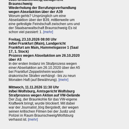
Braunschweig
Wiederholung der Berufungsverhandlung
wegen Abseilaktion über der A39
Worum gehts? Ursprünglich um eine
Abseilaktion über der B39, mittlerweile um
eine gefestigte Feindschaft zwischen uns und
der Staatsanwaltschaft Braunschweig Es ist
schon viel passiert: 1.
[mehr]
Freitag, 23.10.2026 08:00 Uhr
in/bei Frankfurt (Main), Landgericht
Frankfurt am Main, Hammelsgasse 1 (Saal
17, 1. Stock)
Prozess wegen Abseilaktion am 26.10.2020
über A5
In der ersten Instanz im Strafprozess wegen
einer Abseilaktion am 26.10.2020 über der A5
bei Frankfurt Zeppelinheim wurden
drakonische Strafen verhängt - bis zu neun
Monaten Haft (auf Bewährung).
[mehr]
Mittwoch, 11.11.2026 11:30 Uhr
in/bei Wolfsburg, Amtsgericht Wolfsburg
Strafprozess wegen Aktion auf VW-Gelände
Der Zug, der Braunkohle für das VW-eigene
Kraftwerk bringt, wurde blockiert. Mit dabei
war der Journalist Jörg Bergstedt, der wegen
seinen kritischen Filmen bei der Justiz und
Polizei in Raum Braunschweig/Wolfsburg
verhasst ist.
[mehr]