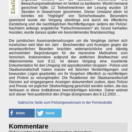
Bewachungsmaßnahmen im Vorfeld zu karikieren. Womit niemand
gerechnet hätte: 12 TeilnehmerInnen der Lesung wurden 18
Stunden in Gewahrsam genommen. Dieser Umstand allein ist
bereites ein "Highlight" von Sicherheitswahn. Besonders
spannend wurde der Vorgang allerdings erst durch die öffentliche
Darstellung und die nachträglichen Rechtfertigungen seitens der Polizei:
Nachdem anfangs angebliche "Farbschmierereien" als Grund herhalten
mussten, wurde daraus später ein bevorstehender Brandanschlag.
Die juristischen Auseinandersetzungen um die Vorgänge ziehen sich
inzwischen weit über ein Jahr - Beschwerden und Anzeigen gegen die
verantwortlichen Beamten brachten widersprüchliche und ständig
wechselnden Begründungen für die repressive Maßnahme zum
Vorschein. Insbesondere aufgrund der amtlichen Briefwechsel und
Aktenvermerke zum 9.12. ist dieses Vorgang eine exzellente
Dokumentation für den Umgang mit oppositionellen Gruppen - Polizei und
Staatsanwaltschaft haben massiv mit falschen Verdächtigungen und
bewussten Lügen gearbeitet, um ihr Vorgehen öffentlich zu rechtfertigen
und Protest zu verunglimpfen. Die Reaktionen der Staatsanwaltschaft
Giessen auf eingegangene Anzeigen dokumentiert zudem, dass Polizei
und Presse vor jeglicher Strafverfolgung geschützt werden sollen, die das
Vertrauen in diese Institutionen beeinträchtigen könnten. Daher widmet
sich dieser Text ausführlich den (Folge-)Ereignissen des 9.12.2003 ...
Satirische Seite zum Polizeigewahrsam in der Ferniestraße
Kommentare