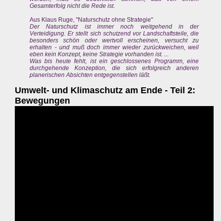
Gesamterfolg nicht die Rede ist.
Aus Klaus Ruge, "Naturschutz ohne Strategie"
Der Naturschutz ist immer noch weitgehend in der
Verteidigung. Er stellt sich schutzend vor Landschaftsteile, die
besonders schön oder wertvoll erscheinen, versucht zu
erhalten - und muß doch immer wieder zurückweichen, weil
eben kein Konzept, keine Strategie vorhanden ist. ...
Was bis heute fehlt, ist ein geschlossenes Programm, eine
durchgehende Konzeption, die sich erfolgreich anderen
planerischen Absichten entgegenstellen läßt.
Umwelt- und Klimaschutz am Ende - Teil 2:
Bewegungen