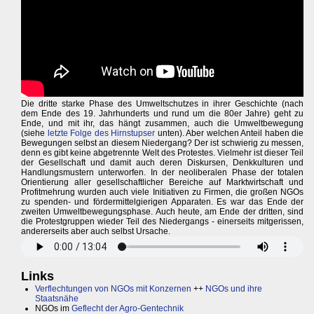
Die dritte starke Phase des Umweltschutzes in ihrer Geschichte (nach
dem Ende des 19. Jahrhunderts und rund um die 80er Jahre) geht zu
Ende, und mit ihr, das hängt zusammen, auch die Umweltbewegung
(siehe
letzte Folge des Hirnstupser
unten). Aber welchen Anteil haben die
Bewegungen selbst an diesem Niedergang? Der ist schwierig zu messen,
denn es gibt keine abgetrennte Welt des Protestes. Vielmehr ist dieser Teil
der Gesellschaft und damit auch deren Diskursen, Denkkulturen und
Handlungsmustern unterworfen. In der neoliberalen Phase der totalen
Orientierung aller gesellschaftlicher Bereiche auf Marktwirtschaft und
Profitmehrung wurden auch viele Initiativen zu Firmen, die großen NGOs
zu spenden- und fördermittelgierigen Apparaten. Es war das Ende der
zweiten Umweltbewegungsphase. Auch heute, am Ende der dritten, sind
die Protestgruppen wieder Teil des Niedergangs - einerseits mitgerissen,
andererseits aber auch selbst Ursache.
Links
Verflechtungen von NGOs mit Konzernen
++
NGOs und ihre
Staatsnähe
NGOs im
Geflecht der Agro-Gentechnik