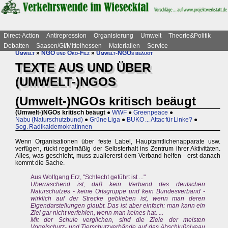
Direct-Action
Antirepression
Organisierung
Umwelt
Theorie&Politik
Debatten
Saasen/GI/Mittelhessen
Materialien
Service
Umwelt
»
NGO und Öko-Filz
»
Umwelt-NGOs beäugt
TEXTE AUS UND ÜBER
(UMWELT-)NGOS
(Umwelt-)NGOs kritisch beäugt
(Umwelt-)NGOs kritisch beäugt
●
WWF
●
Greenpeace
●
Nabu (Naturschutzbund)
●
Grüne Liga
●
BUKO ... Attac für Linke?
●
Sog. RadikaldemokratInnen
Wenn Organisationen über feste Label, Hauptamtlichenapparate usw.
verfügen, rückt regelmäßig der Selbsterhalt ins Zentrum ihrer Aktivitäten.
Alles, was geschieht, muss zuallererst dem Verband helfen - erst danach
kommt die Sache.
Aus Wolfgang Erz, "Schlecht geführt ist ..."
Überraschend ist, daß kein Verband des deutschen
Naturschutzes - keine Ortsgruppe und kein Bundesverband -
wirklich auf der Strecke geblieben ist, wenn man deren
Eigendarstellungen glaubt. Das ist aber einfach: man kann ein
Ziel gar nicht verfehlen, wenn man keines hat. ...
Mit der Schule verglichen, sind die Ziele der meisten
Vogelschutz- und Tierschutzverbände auf das Abschlußniveau