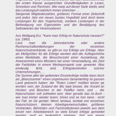
der ersten Klasse ausgerichtet: Grundfertigkeiten in Lesen,
Schreiben und Rechnen. Wer ewig auf dieser Stufe bleibt, wird
das Leistungsoll natürlich immer erreichen. ...
Steigende Mitgliederzahlen, größeres Format einer Zeitschrift
und jedes Jahr ein neues buntes Vogelbild sind doch keine
Leistungen für den Vogelschutz, sondern Leistungen in der
Befriedigung von Eigenzielen und der Bestätigung des
Selbstwertes der Vereinsoberen.
Aus Wolfgang Erz: "Kann man Erfolg im Naturschutz messen?"
(ca. 1980)
Liest man die Jahresberichte oder andere
Rechenschaftsmitteilungen der einzelnen
Naturschutzverbände, so gibt es nur Erfolge um Erfolge. Aber
als Meßgrößen für die Erfolge werden dort die Auflagenhöhe
eines Merkblatts, die Besucherzahl einer Ausstellung, die
Anwesenheit eines Ministers bei einer Veranstaltung, die Zahl
der Farbbilder in einem Werbeprospekt usw. gewertet. Was
eindeutig fehlt, sind Erfolgskontrollen solcher
Unternehmungen, ...
Die Summe aller der gefeierten Einzelerfolge müßte dann doch
als „Bilanzsumme" einen ungeheuren Gesamterfolg im ganzen
Land gebracht haben: die "Roten Listen" müßten kürzer ge
worden sein, der Zustand der Bio tope besser, die Anzahl an
Hecken und Büschen in der Feldflur mehr, und ... die
Naturschützer voll zufrieden sein. Aber gerade das ist doch -
wie man immer wieder lesen, hören und se hen kann - nicht
der Fall. Im Ge genteil. Wenn !andaut, landab von einzelnen
Naturschützern, kleinen Arbeitsgemeinschaften, größeren
Verbänden, Behörden und Fachinstitutionen jeweils aus dem
einzel nen Arbeitsbereich so viele Einzel erfolge gemeldet
werden, muß es bedenklich stimmen, daß von einem