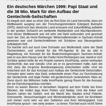
Ein deutsches Märchen 1999: Papi Staat und
die 38 Mio. Mark für den Aufbau der
Gentechnik-Seilschaften
Es begab sich aber zu einer Zeit, da Rot-Grün im Land herrschte, dass ein
Wettbewerb ausging von der Forschungsministerin Edelgard Bulmahn
(SPD), damit sich das deutsche Land erneuere und zukunftsfähig aufstelle
in der großen Schlacht um weltweite Marktanteile und Machtpositionen.
Und dieser Wettbewerb war mit sehr viel Geld verbunden und geschah
nach der Zeit, da Horst Rehberger Wirtschaftsminister in Sachsen-Anhalt
gewesen war und Gentechnikfirmen mit Schätzen aus Steuergeldern
aufpäppeln ließ.
Da machte sich auf auch Uwe Schrader aus Wulferstedt, nahe der Stadt
Oschersleben, und schrieb für die PR-Agentur tti, die da sitzt in
Magdeburg, ein Konzept für die Biotechnologieregion Sachsen-Anhalt,
weil er aus dem Hause und der Partei Horst Rehbergers war, damit er sich
Schätze geben ließe für ein Projekt namens InnoPlanta, seiner vertrauten
Gentechnik; das war lukrativ. Und als er es geschrieben hatte, kam die
Zeit, dass die rot-grüne Bundesregierung entscheiden sollte. Und sie
entschied sich für das Konzept zum Aufbau der Gentechnik-Seilschaften.
Schrader aber nahm das Geld, entwickelte einen Plan zur Durchsetzung
der Gentechnik und legte Felder mit gentechnisch verändertem Mais an.
Denn durch die Millionen hatte InnoPlanta genug Raum für die Aussaat,
die sie Erprobungsanbau nannten.
Doch es waren Bienen in derselben Gegend auf dem Felde bei ihren
Stöcken, die holten tags ihren Pollen und Nektar. Und die Imker und
Bauern sahen die Gefahr, und die Macht des Staates schuf Patente,
Grenzwerte, Versuchsanlagen und Mindestabstände; doch sie fürchteten
sich immer noch sehr vor den Gefahren und ihrer Abhängigkeit. Und
InnoPlanta sprach - wie viele andere - zu ihnen: Fürchtet euch nicht! Siehe