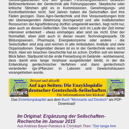
Geldvergabestellen und den großen Forschungsförderern besetzen
BefürworterInnen der Gentechnik alle Führungsposten. Skeptische oder
kritische Stimmen gibt es in Kommissionen, Genehmigungs- und
Kontrollbehörden nicht. Seit Jahren haben die Seilschaften dort ihre
Fäden gezogen. Dass Agro-Gentechnik und ihre Voraussetzungen trotz
der überwiegenden Ablehnung durchgesetzt und alle institutionellen
Ressourcen der Agrarförderung dorthin umgelenkt werden, liegt nicht nur,
aber auch an diesen Geflechten. Die haben sich im Laufe der Zeit immer
intensiver entwickelt - etwas einmaliges aber sind sie nicht. Eher der
Normalfall, eben jetzt auch in dieser neuen Technologiesparte. Ob
Bildungswesen, Pharmazie, Energiekonzerne oder andere - die
Seilschaften sind eng und reichen in alle Amtsstuben, Institute und viele
Organisationen. Gegenüber diesen ist es in der Gentechnik vieles recht
frisch. Aber ein bisschen Geschichte hat es schon. Dorthin soll ein kleiner
Blick fallen. Startpunkt ist die erste Freisetzung im Gelände - wohlwissend,
dass damit eine lange Vorphase ausgeblendet bleibt, in der die
Entwicklung gentechnischer Verfahren und dann gentechnisch
veränderter (gv-)Pflanzen in Laboren und Gewächshäusern
vorangetrieben wurde.
Das
Einleitungskapitel
aus dem
Buch "Monsanto auf Deutsch"
als PDF-
Download!
Im Original: Ergänzung der Seilschaften-
Recherche im Januar 2015
Aus Andreas Bauer-Panskus & Christoph Then: "
Der lange Arm