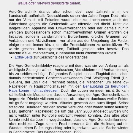
weiße oder rot-weiß gemusterte Blüten.
Agro-Gentechnik drängt also schon über zwei Jahrzehnte in die
Landschaft, außerhalb Deutschlands schon vier Jahre länger. Doch nicht
nur der Versuch mit Petunien wurde eher zur Lachnummer, auch der
Widerstand gegen die Gentechnik war offensiv und direkt. Nicht die
langweiligen Apparate von Umweltverbänden oder der damals nur in
wenigen Bundesländern schon machtverwöhnten Grünen ergriffen die
Initiative, sondern LandwirtInnen, BürgerInnen, örtliche Gruppen von
Verbänden und AktivistInnen - vor allem aus der Umgebung der Felder,
einige reisten immer hinzu, um die Protestaktionen zu unterstützen. Es
wurde gesenst, herausgerissen, Fußball gespielt oder besetzt. Das
brachte viel Aufmerksamkeit, zunehmend mehr öffentlichen Protest.
Extra-Seite
zur Geschichte des Widerstandes
Die Agro-Gentechniklobby reagierte mit dem, was sie von Anfang an als
wichtigste Strategie wählte: Vertuschen, Verschleiern und Verharmlosung
bis zu schlichten Lüge. Prägnantes Beispiel ist das Flugblatt des schon
damals bedeutenden Gentechnikanwenders Prof. Wolfgang Friedt (Uni
Gießen), der 1997 die Frechheit besaß, die Menschen um seine gv-
Rapsfelder in Rauischholzhausen mit der
Behauptung zu beruhigen,
Raps könne nicht auskreuzen
! Doch die Lügen verfingen nicht. So kam
schließlich ein Moratorium, das die Ausweitung der Agro-Gentechnik stark
begrenzte. Direkte Aktionen nahmen ab - obwohl durchaus weiter Felder
mit gv-Saat angelegt wurden. Mitunter geschah das auch illegal. Selbst
staatliche Behörden deckten solche Versuche oder waren selbst beteiligt.
Dazu gehörten Rapsfelder, die um das Jahr 2000 angelegt wurden und
nicht wirklich unter Kontrolle gebracht werden konnten. Das alles aber
konnte nicht darüber hinwegtäuschen, dass die Agro-GentechnikerInnen
nicht recht zum Zuge kamen. Frust herrschte. Und die Hoffnung auf ein
Wunder, einen Befreiungsschlag oder irgendwas, was die Sache wieder
in Gang brachte. Das Wunder geschah. 1999.