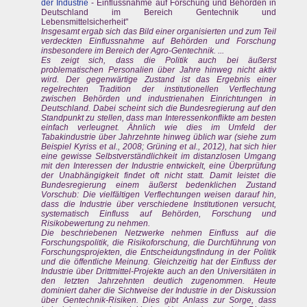
der Industrie
- Einflussnahme auf Forschung und Behörden in
Deutschland im Bereich Gentechnik und
Lebensmittelsicherheit"
Insgesamt ergab sich das Bild einer organisierten und zum Teil
verdeckten Einflussnahme auf Behörden und Forschung
insbesondere im Bereich der Agro-Gentechnik. ...
Es zeigt sich, dass die Politik auch bei äußerst
problematischen Personalien über Jahre hinweg nicht aktiv
wird. Der gegenwärtige Zustand ist das Ergebnis einer
regelrechten Tradition der institutionellen Verflechtung
zwischen Behörden und industrienahen Einrichtungen in
Deutschland. Dabei scheint sich die Bundesregierung auf den
Standpunkt zu stellen, dass man Interessenkonflikte am besten
einfach verleugnet. Ähnlich wie dies im Umfeld der
Tabakindustrie über Jahrzehnte hinweg üblich war (siehe zum
Beispiel Kyriss et al., 2008; Grüning et al., 2012), hat sich hier
eine gewisse Selbstverständlichkeit im distanzlosen Umgang
mit den Interessen der Industrie entwickelt, eine Überprüfung
der Unabhängigkeit findet oft nicht statt. Damit leistet die
Bundesregierung einem äußerst bedenklichen Zustand
Vorschub: Die vielfältigen Verflechtungen weisen darauf hin,
dass die Industrie über verschiedene Institutionen versucht,
systematisch Einfluss auf Behörden, Forschung und
Risikobewertung zu nehmen.
Die beschriebenen Netzwerke nehmen Einfluss auf die
Forschungspolitik, die Risikoforschung, die Durchführung von
Forschungsprojekten, die Entscheidungsfindung in der Politik
und die öffentliche Meinung. Gleichzeitig hat der Einfluss der
Industrie über Drittmittel-Projekte auch an den Universitäten in
den letzten Jahrzehnten deutlich zugenommen. Heute
dominiert daher die Sichtweise der Industrie in der Diskussion
über Gentechnik-Risiken. Dies gibt Anlass zur Sorge, dass