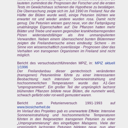
lauteten zumindest die Prognosen der Forscher und die ersten
Tests im Gewächshaus schienen die Hypothese zu bestätigen.
Die Überraschung zeigte sich im Juli 1990 im Freiland: Nur die
Hälfte der Blüten wurde weiß, einige Petunien blühten wie
erwartet rot und wieder andere wurden rosa. Damit nicht
genug. Die Petunien wiesen ganz neue, von der Farbprägung
unabhängige Eigenschaften auf: Die Pflanzen hatten mehr
Blätter und Triebe und waren gegenüber krankheitserregenden
Pilzen widerstandsfähiger als ihre unmanipulierten
Verwandten. Neben einem überraschend bunten Blütenmeer
zeigten die Freilandversuche eines eindeutig: Sichere - im
Sinne von wissenschaftlich zuverlässige - Prognosen über das
Verhalten von transgenen Organismen im Freiland sind nicht
möglich.
Bericht des versuchsdurchführenden MPIZ, in:
MPIZ aktuell
1/1996
Der Freilandanbau dieser gentechnisch veränderten
(transgenen) Petunienlinie führte zu einer interessanten
Beobachtung: nach intensiver Sonneneinstrahlung und
hochsommerlichen Temperaturen wurde das A1-Gen
"umprogrammiert". Ein großer Teil der ursprünglich lachsrot
blühenden Pflanzen bildete neue Blüten, die nunmehr weiß,
schwach gefärbt oder rot-weiß gemustert waren.
Bericht zum Petunienversuch 1991-1993 auf
www.biosicherheit.de
Im Verlauf des Projektes gab es unerwartete Effekte: Intensive
Sonneneinstrahlung und hochsommerliche Temperaturen
führten in den freigesetzten transgenen Petunien zu einer
„Umprogrammierung“ des eingefügten Maisgens. Viele der
ursprünglich lachsroten Petunien bildeten neue, nun aber