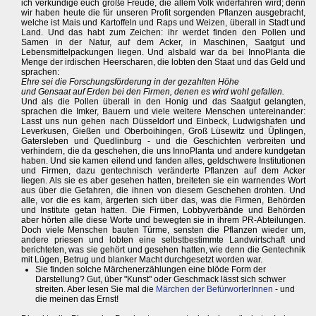
ich verkündige euch große Freude, die allem Volk widerfahren wird; denn
wir haben heute die für unseren Profit sorgenden Pflanzen ausgebracht,
welche ist Mais und Kartoffeln und Raps und Weizen, überall in Stadt und
Land. Und das habt zum Zeichen: ihr werdet finden den Pollen und
Samen in der Natur, auf dem Acker, in Maschinen, Saatgut und
Lebensmittelpackungen liegen. Und alsbald war da bei InnoPlanta die
Menge der irdischen Heerscharen, die lobten den Staat und das Geld und
sprachen:
Ehre sei die Forschungsförderung in der gezahlten Höhe
und Gensaat auf Erden bei den Firmen, denen es wird wohl gefallen.
Und als die Pollen überall in den Honig und das Saatgut gelangten,
sprachen die Imker, Bauern und viele weitere Menschen untereinander:
Lasst uns nun gehen nach Düsseldorf und Einbeck, Ludwigshafen und
Leverkusen, Gießen und Oberboihingen, Groß Lüsewitz und Üplingen,
Gatersleben und Quedlinburg - und die Geschichten verbreiten und
verhindern, die da geschehen, die uns InnoPlanta und andere kundgetan
haben. Und sie kamen eilend und fanden alles, geldschwere Institutionen
und Firmen, dazu gentechnisch veränderte Pflanzen auf dem Acker
liegen. Als sie es aber gesehen hatten, breiteten sie ein warnendes Wort
aus über die Gefahren, die ihnen von diesem Geschehen drohten. Und
alle, vor die es kam, ärgerten sich über das, was die Firmen, Behörden
und Institute getan hatten. Die Firmen, Lobbyverbände und Behörden
aber hörten alle diese Worte und bewegten sie in ihrem PR-Abteilungen.
Doch viele Menschen bauten Türme, sensten die Pflanzen wieder um,
andere priesen und lobten eine selbstbestimmte Landwirtschaft und
berichteten, was sie gehört und gesehen hatten, wie denn die Gentechnik
mit Lügen, Betrug und blanker Macht durchgesetzt worden war.
Sie finden solche Märchenerzählungen eine blöde Form der
Darstellung? Gut, über "Kunst" oder Geschmack lässt sich schwer
streiten. Aber lesen Sie mal die
Märchen der BefürworterInnen
- und
die meinen das Ernst!