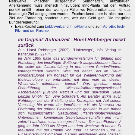
Netzwerke, kritischer ausgedrückt: Seilschaften, aufzubauen.
Anerkennend muss mensch hinzufügen: InnoPlanta hat den Auftrag
perfekt erfüllt - einer der wenigen Fälle, wo Fördermittel auch für das
beantragte Ziel ausgegeben wurden. Erschreckend aber ist nicht nur das
Ziel der Förderung, sondern auch, wer das Geld gab: Die rot-grüne
Bundesregierung!
Extra-Kapitel zum
Lobbyverband InnoPlanta
und zum
AgroBioTech-
Filz rund um Rostock
Im Original: Aufbauzeit - Horst Rehberger blickt
zurück
Aus Horst Rehberger (2009): "Unterwegs", Info Verlag in
Karlsruhe (S. 224. f.)
Im Jahr 1999 hatte das Bundesministerium für Bildung und
Forschung den InnoRegio Wettbewerb ausgeschrieben. Durch
ihn sollte die Clusterbildung in den neuen Bundesländern
vorangetrieben werden. Was lag näher, als im Raum
Nordharz/Börde ein Konzept für die Weiterentwicklung der
Biotechnologie zu entwickeln, mit dem man an diesem
Wettbewerb teilnehmen konnte? Das geschah unter
Federführung der Wirtschaftsförderungsgesellschaft
Aschersleben (Evelyne Nettlau) und der BioRegion Halle-
Leipzig GmbH (Dr. Uwe Schrader). Als Berater wirkte auch
Rehberger bei der Erstellung des Konzeptes mit. Auf seinen
Vorschlag hin wurde der InnoPlanta e.V. als Netzwerk zur
Förderung der grünen Biotechnologie gebildet. In ihm haben
sich Wissenschaftler, Saatzüchter, Pflanzenbiotechnologie-
Unternehmen, kommunale Gebietskörperschaften und nicht
zuletzt Landwirte zusammengeschlossen. Der InnoPlanta e.V.
ging im Jahr 2000 als Sieger aus dem Wettbewerb hervor. Er
realisierte mit der Prämie von rund 30 Millionen Euro 38
Einzelforschungsvorhaben. Daraus entstanden eine Vielzahl