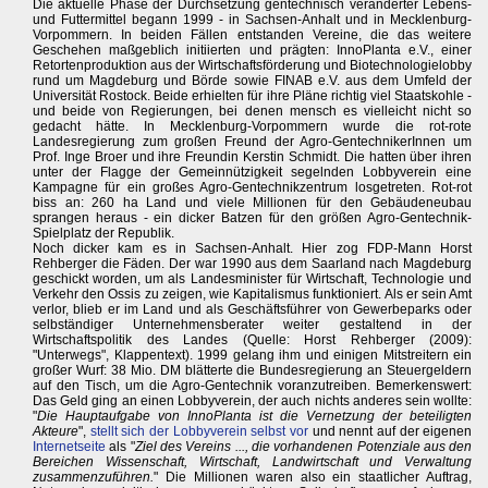
Die aktuelle Phase der Durchsetzung gentechnisch veränderter Lebens-
und Futtermittel begann 1999 - in Sachsen-Anhalt und in Mecklenburg-
Vorpommern. In beiden Fällen entstanden Vereine, die das weitere
Geschehen maßgeblich initiierten und prägten: InnoPlanta e.V., einer
Retortenproduktion aus der Wirtschaftsförderung und Biotechnologielobby
rund um Magdeburg und Börde sowie FINAB e.V. aus dem Umfeld der
Universität Rostock. Beide erhielten für ihre Pläne richtig viel Staatskohle -
und beide von Regierungen, bei denen mensch es vielleicht nicht so
gedacht hätte. In Mecklenburg-Vorpommern wurde die rot-rote
Landesregierung zum großen Freund der Agro-GentechnikerInnen um
Prof. Inge Broer und ihre Freundin Kerstin Schmidt. Die hatten über ihren
unter der Flagge der Gemeinnützigkeit segelnden Lobbyverein eine
Kampagne für ein großes Agro-Gentechnikzentrum losgetreten. Rot-rot
biss an: 260 ha Land und viele Millionen für den Gebäudeneubau
sprangen heraus - ein dicker Batzen für den größen Agro-Gentechnik-
Spielplatz der Republik.
Noch dicker kam es in Sachsen-Anhalt. Hier zog FDP-Mann Horst
Rehberger die Fäden. Der war 1990 aus dem Saarland nach Magdeburg
geschickt worden, um als Landesminister für Wirtschaft, Technologie und
Verkehr den Ossis zu zeigen, wie Kapitalismus funktioniert. Als er sein Amt
verlor, blieb er im Land und als Geschäftsführer von Gewerbeparks oder
selbständiger Unternehmensberater weiter gestaltend in der
Wirtschaftspolitik des Landes (Quelle: Horst Rehberger (2009):
"Unterwegs", Klappentext). 1999 gelang ihm und einigen Mitstreitern ein
großer Wurf: 38 Mio. DM blätterte die Bundesregierung an Steuergeldern
auf den Tisch, um die Agro-Gentechnik voranzutreiben. Bemerkenswert:
Das Geld ging an einen Lobbyverein, der auch nichts anderes sein wollte:
"
Die Hauptaufgabe von InnoPlanta ist die Vernetzung der beteiligten
Akteure
",
stellt sich der Lobbyverein selbst vor
und nennt auf der eigenen
Internetseite
als "
Ziel des Vereins ..., die vorhandenen Potenziale aus den
Bereichen Wissenschaft, Wirtschaft, Landwirtschaft und Verwaltung
zusammenzuführen.
" Die Millionen waren also ein staatlicher Auftrag,