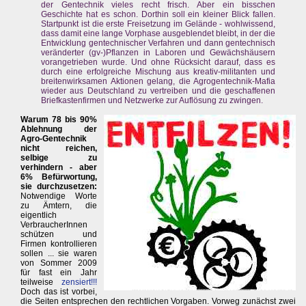
der Gentechnik vieles recht frisch. Aber ein bisschen
Geschichte hat es schon. Dorthin soll ein kleiner Blick fallen.
Startpunkt ist die erste Freisetzung im Gelände - wohlwissend,
dass damit eine lange Vorphase ausgeblendet bleibt, in der die
Entwicklung gentechnischer Verfahren und dann gentechnisch
veränderter (gv-)Pflanzen in Laboren und Gewächshäusern
vorangetrieben wurde. Und ohne Rücksicht darauf, dass es
durch eine erfolgreiche Mischung aus kreativ-militanten und
breitenwirksamen Aktionen gelang, die Agrogentechnik-Mafia
wieder aus Deutschland zu vertreiben und die geschaffenen
Briefkastenfirmen und Netzwerke zur Auflösung zu zwingen.
Warum 78 bis 90%
Ablehnung der
Agro-Gentechnik
nicht reichen,
selbige zu
verhindern - aber
6% Befürwortung,
sie durchzusetzen:
Notwendige Worte
zu Ämtern, die
eigentlich
VerbraucherInnen
schützen und
Firmen kontrollieren
sollen ... sie waren
von Sommer 2009
für fast ein Jahr
teilweise
zensiert!!!
Doch das ist vorbei,
die Seiten entsprechen den rechtlichen Vorgaben. Vorweg zunächst zwei