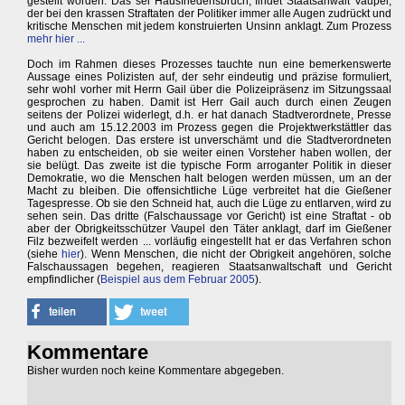
gestellt worden. Das sei Hausfriedensbruch, findet Staatsanwalt Vaupel,
der bei den krassen Straftaten der Politiker immer alle Augen zudrückt und
kritische Menschen mit jedem konstruierten Unsinn anklagt. Zum Prozess
mehr hier ...
Doch im Rahmen dieses Prozesses tauchte nun eine bemerkenswerte
Aussage eines Polizisten auf, der sehr eindeutig und präzise formuliert,
sehr wohl vorher mit Herrn Gail über die Polizeipräsenz im Sitzungssaal
gesprochen zu haben. Damit ist Herr Gail auch durch einen Zeugen
seitens der Polizei widerlegt, d.h. er hat danach Stadtverordnete, Presse
und auch am 15.12.2003 im Prozess gegen die Projektwerkstättler das
Gericht belogen. Das erstere ist unverschämt und die Stadtverordneten
haben zu entscheiden, ob sie weiter einen Vorsteher haben wollen, der
sie belügt. Das zweite ist die typische Form arroganter Politik in dieser
Demokratie, wo die Menschen halt belogen werden müssen, um an der
Macht zu bleiben. Die offensichtliche Lüge verbreitet hat die Gießener
Tagespresse. Ob sie den Schneid hat, auch die Lüge zu entlarven, wird zu
sehen sein. Das dritte (Falschaussage vor Gericht) ist eine Straftat - ob
aber der Obrigkeitsschützer Vaupel den Täter anklagt, darf im Gießener
Filz bezweifelt werden ... vorläufig eingestellt hat er das Verfahren schon
(siehe
hier
). Wenn Menschen, die nicht der Obrigkeit angehören, solche
Falschaussagen begehen, reagieren Staatsanwaltschaft und Gericht
empfindlicher (
Beispiel aus dem Februar 2005
).
Kommentare
Bisher wurden noch keine Kommentare abgegeben.