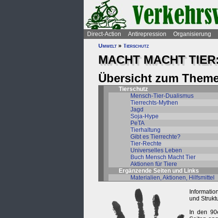
Direct-Action
Antirepression
Organisierung
Umwelt
»
Tierschutz
MACHT MACHT TIER
Übersicht zum Theme
Tierschutz
Mensch-Tier-Dualismus
Tierrechts-Mythen
Jagd
Soja-Hype
PeTA
Tierhaltung
Gibt es Tierrechte?
Tier-Rechte
Universelles Leben
Buch Mensch Macht Tier
Aktionen für Tiere
Ergänzende Seiten und Links
Materialien, Aktionen, Hilfsmittel
Informatio
und Strukt
In den 90