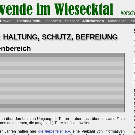
Umwelt
Theorie&Politik
Debatten
Saasen/GI/Mittelhessen
Materialien
Se
: HALTUNG, SCHUTZ, BEFREIUNG
nbereich
nen über den brutalen Umgang mit Tieren ... aber auch über seltsame Ziele
uren unter denen, die (angeblich) Tiere schützen wollen.
er Jahren hatten hier
die tierbefreier e.V.
eine Vielzahl von informativen