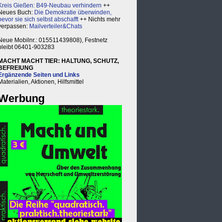
Kreis Gießen: B49-Neubau verhindern
++
Neues Buch:
Die Demokratie überwinden,
bevor sie sich selbst abschafft
++ Nichts mehr
verpassen:
Mailverteiler&Chats
Neue Mobilnr.: 015511439808), Festnetz
bleibt 06401-903283
MACHT MACHT TIER: HALTUNG, SCHUTZ,
BEFREIUNG
Ergänzende Seiten und Links
Materialien, Aktionen, Hilfsmittel
Werbung