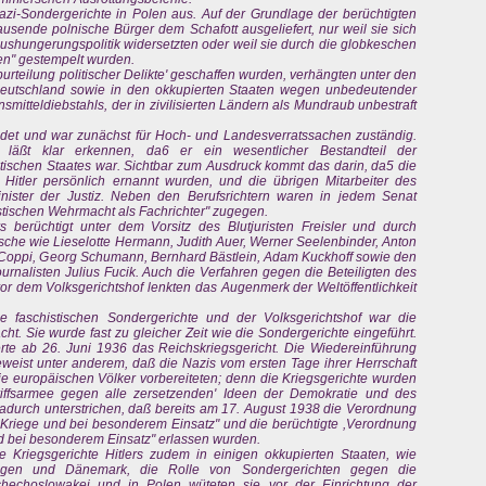
azi-Sondergerichte in Polen aus. Auf der Grundlage der berüchtigten
usende polnische Bürger dem Schafott ausgeliefert, nur weil sie sich
Aushungerungspolitik widersetzten oder weil sie durch die globkeschen
ben" gestempelt wurden.
urteilung politischer Delikte' geschaffen wurden, verhängten unter den
Deutschland sowie in den okkupierten Staaten wegen unbedeutender
smitteldiebstahls, der in zivilisierten Ländern als Mundraub unbestraft
ldet und war zunächst für Hoch- und Landesverratssachen zuständig.
 läßt klar erkennen, da6 er ein wesentlicher Bestandteil der
stischen Staates war. Sichtbar zum Ausdruck kommt das darin, da5 die
 Hitler persönlich ernannt wurden, und die übrigen Mitarbeiter des
nister der Justiz. Neben den Berufsrichtern waren in jedem Senat
istischen Wehrmacht als Fachrichter" zugegen.
 berüchtigt unter dem Vorsitz des Blutjuristen Freisler und durch
sche wie Lieselotte Hermann, Judith Auer, Werner Seelenbinder, Anton
 Coppi, Georg Schumann, Bernhard Bästlein, Adam Kuckhoff sowie den
rnalisten Julius Fucik. Auch die Verfahren gegen die Beteiligten des
vor dem Volksgerichtshof lenkten das Augenmerk der Weltöffentlichkeit
e faschistischen Sondergerichte und der Volksgerichtshof war die
ht. Sie wurde fast zu gleicher Zeit wie die Sondergerichte eingeführt.
rte ab 26. Juni 1936 das Reichskriegsgericht. Die Wiedereinführung
eweist unter anderem, daß die Nazis vom ersten Tage ihrer Herrschaft
e europäischen Völker vorbereiteten; denn die Kriegsgerichte wurden
iffsarmee gegen alle zersetzenden' Ideen der Demokratie und des
adurch unterstrichen, daß bereits am 17. August 1938 die Verordnung
m Kriege und bei besonderem Einsatz" und die berüchtigte ,Verordnung
nd bei besonderem Einsatz" erlassen wurden.
Kriegsgerichte Hitlers zudem in einigen okkupierten Staaten, wie
wegen und Dänemark, die Rolle von Sondergerichten gegen die
chechoslowakei und in Polen wüteten sie vor der Einrichtung der