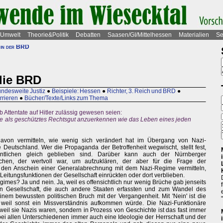
Umwelt
Theorie&Politik
Debatten
Saasen/GI/Mittelhessen
Materialien
Se
 in der BRD
die BRD
undesweite Justiz
●
Beispiele: Hessen
●
Richter, 3. Reich und BRD
●
rrieren
●
Bücher/Texte/Links zum Thema
b Attentate auf Hitler zulässig gewesen seien:
Weise als geschütztes Rechtsgut anzuerkennen wie das Leben eines jeden
davon vermitteln, wie wenig sich verändert hat im Übergang von Nazi-
Deutschland. Wer die Propaganda der Betroffenheit wegwischt, stellt fest,
tlichen gleich geblieben sind. Darüber kann auch der Nürnberger
schen, der wertvoll war, um aufzuklären, der aber für die Frage der
at den Anschein einer Generalabrechnung mit dem Nazi-Regime vermitteln,
Leitungsfunktionen der Gesellschaft einrückten oder dort verblieben.
gimes? Ja und nein. Ja, weil es offensichtlich nur wenig Brüche gab jenseits
 Gesellschaft, die auch andere Staaten erfassten und zum Wandel des
einem bewussten politischen Bruch mit der Vergangenheit. Mit 'Nein' ist die
weil sonst ein Missverständnis aufkommen würde. Die Nazi-Funktionäre
weil sie Nazis waren, sondern in Prozess von Geschichte ist das fast immer
 bei allen Unterschiedenen immer auch eine Ideologie der Herrschaft und der