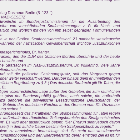
lag Das neue Berlin (S. 123 f.)
 NAZI-GESETZ
twortliche im Bundesjustizministerium für die Ausarbeitung des
 Reihe von verschärfenden Strafbestimmungen z. B. für Hoch- und
haltlich und wörtlich mit den von ihm selbst geprägten Formulierungen
n.
en in der Großen Strafrechtskommission" 23 namhafte westdeutsche
 während der nazistischen Gewaltherrschaft wichtige Justizfunktionen
esgerichtshofes, Dr. Kanter,
ränkel, den die DDR des 50fachen Mordes überführte und der heute
 bezieht, und
che Strafsachen im Nazi-Justizministerium, Dr. Wilkerling, viele Jahre
m Niedersachsens.
rf soll die politische Gesinnungsjustiz, soll das Vorgehen gegen
gner weiter verschärft werden. Darüber hinaus dient er unmittelbar den
lichen Begründung zu § 3 (.Das deutsche Strafrecht gilt für Taten, die
 B.:
igen völkerrechtlichen Lage außer den Gebieten, die zum räumlichen
es (also der Bundesrepublik) gehören, auch solche, die außerhalb
Dazu gehören die sowjetische Besatzungszone Deutschlands, der
gen Gebiete des deutschen Reiches in den Grenzen vom 31. Dezember
tung stehen."
führungsgesetz das Inkrafttreten der Strafbestimmungen für Taten regeln
er außerhalb des räumlichen Geltungsbereichs des Strafgesetzbuches
'. Es wird aber ausdrücklich betont: "Der Entwurf sieht jedoch davon
szeit) in dem auf die Dauer bestimmten Strafgesetzbuch zu regeln."
iete zu annektieren beabsichtigt sind. So steht das westdeutsche
ungsmonopole und der Hitlergeneralität, deren einziges Ziel es ist, für
Revanche zu nehmen.