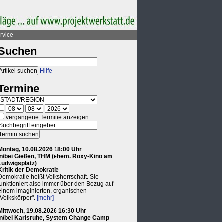
rvice
Suchen
Hilfe
Termine
vergangene Termine anzeigen
Montag, 10.08.2026 18:00 Uhr
in/bei Gießen, THM (ehem. Roxy-Kino am
Ludwigsplatz)
Kritik der Demokratie
Demokratie heißt Volksherrschaft. Sie
funktioniert also immer über den Bezug auf
einem imaginierten, organischen
"Volkskörper".
[mehr]
Mittwoch, 19.08.2026 16:30 Uhr
in/bei Karlsruhe, System Change Camp