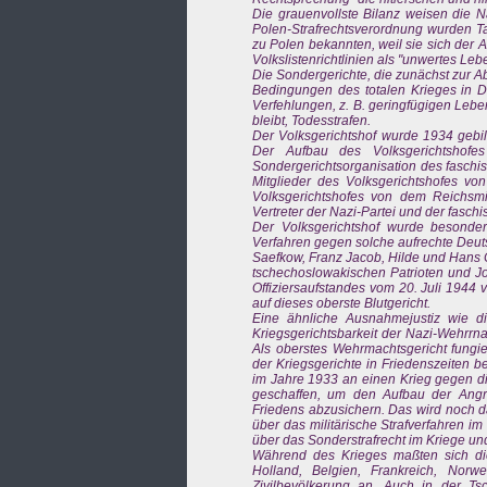
Die grauenvollste Bilanz weisen die N
Polen-Strafrechtsverordnung wurden Ta
zu Polen bekannten, weil sie sich der 
Volkslistenrichtlinien als "unwertes Le
Die Sondergerichte, die zunächst zur Ab
Bedingungen des totalen Krieges in 
Verfehlungen, z. B. geringfügigen Leben
bleibt, Todesstrafen.
Der Volksgerichtshof wurde 1934 gebi
Der Aufbau des Volksgerichtshofes
Sondergerichtsorganisation des faschi
Mitglieder des Volksgerichtshofes von
Volksgerichtshofes von dem Reichsmi
Vertreter der Nazi-Partei und der fasch
Der Volksgerichtshof wurde besonders
Verfahren gegen solche aufrechte Deut
Saefkow, Franz Jacob, Hilde und Hans
tschechoslowakischen Patrioten und Jou
Offiziersaufstandes vom 20. Juli 1944 
auf dieses oberste Blutgericht.
Eine ähnliche Ausnahmejustiz wie di
Kriegsgerichtsbarkeit der Nazi-Wehrrnac
Als oberstes Wehrmachtsgericht fungie
der Kriegsgerichte in Friedenszeiten b
im Jahre 1933 an einen Krieg gegen di
geschaffen, um den Aufbau der Angr
Friedens abzusichern. Das wird noch d
über das militärische Strafverfahren i
über das Sonderstrafrecht im Kriege u
Während des Krieges maßten sich die 
Holland, Belgien, Frankreich, Nor
Zivilbevölkerung an. Auch in der Ts