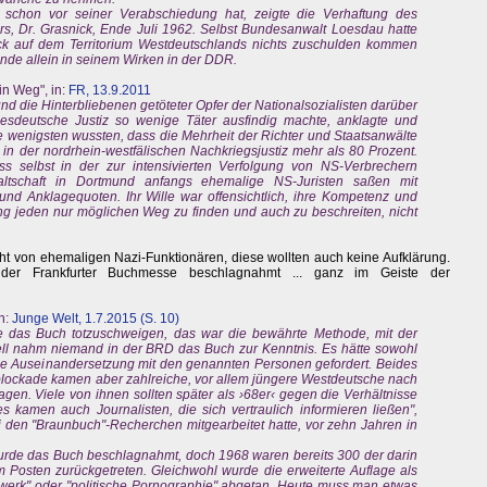
 schon vor seiner Verabschiedung hat, zeigte die Verhaftung des
s, Dr. Grasnick, Ende Juli 1962. Selbst Bundesanwalt Loesdau hatte
ck auf dem Territorium Westdeutschlands nichts zuschulden kommen
ünde allein in seinem Wirken in der DDR.
in Weg", in:
FR, 13.9.2011
nd die Hinterbliebenen getöteter Opfer der Nationalsozialisten darüber
ndesdeutsche Justiz so wenige Täter ausfindig machte, anklagte und
die wenigsten wussten, dass die Mehrheit der Richter und Staatsanwälte
, in der nordrhein-westfälischen Nachkriegsjustiz mehr als 80 Prozent.
s selbst in der zur intensivierten Verfolgung von NS-Verbrechern
waltschaft in Dortmund anfangs ehemalige
NS-Juristen
saßen mit
und Anklagequoten. Ihr Wille war offensichtlich, ihre Kompetenz und
ung jeden nur möglichen Weg zu finden und auch zu beschreiten, nicht
ht von ehemaligen Nazi-Funktionären, diese wollten auch keine Aufklärung.
er Frankfurter Buchmesse beschlagnahmt ... ganz im Geiste der
n:
Junge Welt, 1.7.2015 (S. 10)
hte das Buch totzuschweigen, das war die bewährte Methode, mit der
ell nahm niemand in der BRD das Buch zur Kenntnis. Es hätte sowohl
ne Auseinandersetzung mit den genannten Personen gefordert. Beides
blockade kamen aber zahlreiche, vor allem jüngere Westdeutsche nach
agen. Viele von ihnen sollten später als ›68er‹ gegen die Verhältnisse
kamen auch Journalisten, die sich vertraulich informieren ließen",
i den "Braunbuch"-Recherchen mitgearbeitet hatte, vor zehn Jahren in
urde das Buch beschlagnahmt, doch 1968 waren bereits 300 der darin
m Posten zurückgetreten. Gleichwohl wurde die erweiterte Auflage als
erk" oder "politische Pornographie" abgetan. Heute muss man etwas