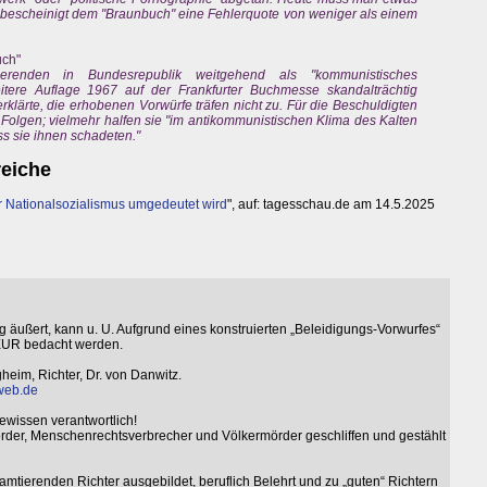
Aly bescheinigt dem "Braunbuch" eine Fehlerquote von weniger als einem
uch"
nden in Bundesrepublik weitgehend als "kommunistisches
tere Auflage 1967 auf der Frankfurter Buchmesse skandalträchtig
lärte, die erhobenen Vorwürfe träfen nicht zu. Für die Beschuldigten
m Folgen; vielmehr halfen sie "im antikommunistischen Klima des Kalten
ss sie ihnen schadeten."
reiche
r Nationalsozialismus umgedeutet wird
", auf: tagesschau.de am 14.5.2025
g äußert, kann u. U. Aufgrund eines konstruierten „Beleidigungs-Vorwurfes“
 EUR bedacht werden.
eim, Richter, Dr. von Danwitz.
web.de
ewissen verantwortlich!
der, Menschenrechtsverbrecher und Völkermörder geschliffen und gestählt
ierenden Richter ausgebildet, beruflich Belehrt und zu „guten“ Richtern