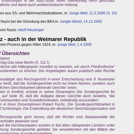
t. Erfahrungen in der Nazi-Justiz seien offenkundig mehr geschätzt
tliche und damit auch antifaschistische Haltung.
es aus SS- und Wehrmachtsstrukturen, in:
Junge Welt, 11.3.2006 (S. 10)
 Nazis bei der Gründung des BKA in:
Jungle-World, 14.12.2005
 von Nazis:
Adolf Heusinger
tiz - auch in der Weimarer Republik
eim Prozess gegen Hitler 1924, in:
Junge Welt, 1.4.2009
 Übersichten
stypen
lag Das neue Berlin (S. 111 f.)
unächst alle Hitlergegner mundtot zu machen, um durch Friedhofsruhe"
orbereiten zu können. Die Angeklagten waren praktisch aller Rechte
bestätigte das Reichsgericht in einer Entscheidung vom 9. November
es heißt, daß die Sondergerichte nicht nur ihrem Namen, sondern auch
ichen Gerichtsbarkeit stehende Gerichte' seien.
tor in Krefeld, schrieb in seiner Dissertation Die Sondergerichte für
5, auf Seite 36, daß die Aufgabe dieser Gerichte darin bestehe, "die
Kommunisten und Sozialdemokraten, vollständig auszurotten'.
in ihren Dissertationen Robert Fuchs, .Die Sondergerichtsbarkeit in
 Schlesinger, Die Entwicklung der deutschen Gerichtsorganisation seit
errorgerichte geht hervor, daß die Richter und Staatsanwälte die
aschisten gewesen sind.
uf die Nachbarstaaten wurden in fast allen okkupierten Ländern unter
ng Sondergerichte gebildet. Sie verwirklichten mit den Mitteln der
immlerschen Ausrottungsbefehle.