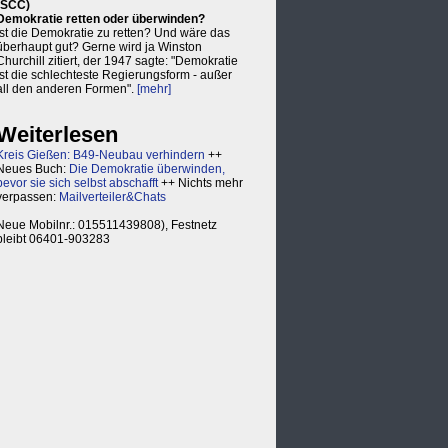
(SCC)
Demokratie retten oder überwinden?
Ist die Demokratie zu retten? Und wäre das
überhaupt gut? Gerne wird ja Winston
Churchill zitiert, der 1947 sagte: "Demokratie
ist die schlechteste Regierungsform - außer
all den anderen Formen".
[mehr]
Weiterlesen
Kreis Gießen: B49-Neubau verhindern
++
Neues Buch:
Die Demokratie überwinden,
bevor sie sich selbst abschafft
++ Nichts mehr
verpassen:
Mailverteiler&Chats
Neue Mobilnr.: 015511439808), Festnetz
bleibt 06401-903283