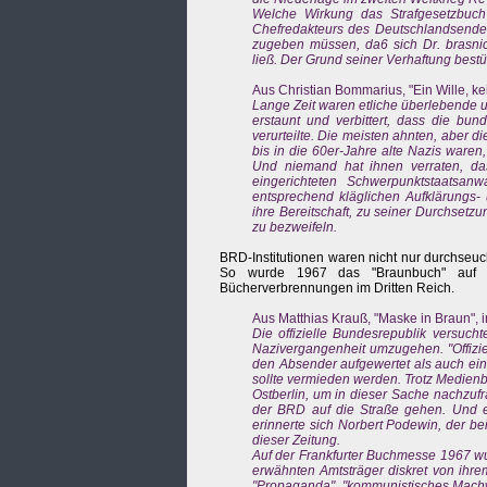
Welche Wirkung das Strafgesetzbuch
Chefredakteurs des Deutschlandsender
zugeben müssen, da6 sich Dr. brasni
ließ. Der Grund seiner Verhaftung best
Aus Christian Bommarius, "Ein Wille, ke
Lange Zeit waren etliche überlebende u
erstaunt und verbittert, dass die bu
verurteilte. Die meisten ahnten, aber 
bis in die 60er-Jahre alte Nazis waren
Und niemand hat ihnen verraten, das
eingerichteten Schwerpunktstaatsan
entsprechend kläglichen Aufklärungs- 
ihre Bereitschaft, zu seiner Durchsetz
zu bezweifeln.
BRD-Institutionen waren nicht nur durchseuc
So wurde 1967 das "Braunbuch" auf d
Bücherverbrennungen im Dritten Reich.
Aus Matthias Krauß, "Maske in Braun", i
Die offizielle Bundesrepublik versuc
Nazivergangenheit umzugehen. "Offizi
den Absender aufgewertet als auch ei
sollte vermieden werden. Trotz Medien
Ostberlin, um in dieser Sache nachzufr
der BRD auf die Straße gehen. Und es 
erinnerte sich Norbert Podewin, der be
dieser Zeitung.
Auf der Frankfurter Buchmesse 1967 w
erwähnten Amtsträger diskret von ihre
"Propaganda", "kommunistisches Machw