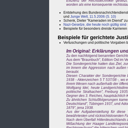
Effizienz der Rechtstechniker gesetz
worden als eine konsequente rechtsstaa
Entstehung des Bundesnachrichtendienst
und
Junge Welt, 11.5.2006 (S. 10)
Schenk, Dieter "Kameraden im Dienst" zu
Nazi-Gesetze, die heute noch gültig sind
Beispiele für besonders dreiste Karrieren
Beispiele für gerichtete Jus
Vertuschungen und politische Vorgaben b
Im Original:
Erklärungen und
Zu den nachfolgend benannten Gericht
Aus dem "Braunbuch", Edition Ost im Ver
Die Sondergerichte hatten das Ziel, z
im Innern die Aggression nach außen v
beraubt.
Diesen Charakter der Sondergerichte 
1938 - Aktenzeichen 5 T 537/38 -, wo 
ihrem Wesen nach außerhalb der öffentl
Wolfgang Idel, heute Landgerichtsdirek
politische Strafsachen", Freiburg 193
Gegner des 3. Reiches, hauptsächlich 
Zu ähnlichen Schlußfolgerungen kamen 
Deutschland", Tübingen 1937, und Adolf
1879", jena 1938.
Aus der Aufgabenstellung für diese T
bewährtesten und rücksichtslosesten F
Nach dem Überfall Hitlerdeutschlands a
Mißachtung der Haager Landkriegsordnu
Rechtsprechung" die hitlerschen und h