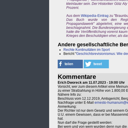
kleinlauter sein. Der Historiker Götz 
Prozent.
Aus dem
Wikipedia-Eintrag
zu "Braunb
Das Buch wurde von den Regiere
Propagandawerk" abgelehnt, eine wei
beschlagnahmt. Die Bundesregierung erk
hatte die Veröffentlichung vorerst kau
Krieges den Beschuldigten eher, als da
Andere gesellschaftliche Be
Rechte Kontinuitäten im Sport
Bericht "
Geschichtsrevisionismus: Wie de
Kommentare
Erich Dworeck am 11.07.2023 - 19:00 Uhr
Vorsicht, wer zum diesem Artikel eine Meinun
zu einer Strafzahlung in Höhe von 1.800,00
Nähere Info zu:
Beschluss vom 12.12.2019, Amtsgericht, Bergh
Nachfrage unter E-Mail
ernesto-humanum@
Anmerkung:
Der Richter ist nur dem Gesetz und seinem G
U.U. einem Gewissen, dass er bei Massenmör
hat.
Nun darf die Frage gestellt werden:
Bei wem und von wem wurden denn nun die amt