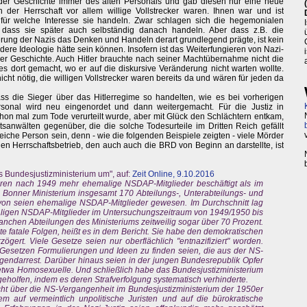
 der Geschichte immer des alten Personals und gab diesen nur eine neue
 der Herrschaft vor allem willige Vollstrecker waren. Ihnen war und ist
 für welche Interesse sie handeln. Zwar schlagen sich die hegemonialen
 dass sie später auch selbständig danach handeln. Aber dass z.B. die
rung der Nazis das Denken und Handeln derart grundlegend prägte, ist kein
dere Ideologie hätte sein können. Insofern ist das Weiterfungieren von Nazi-
er Geschichte. Auch Hitler brauchte nach seiner Machtübernahme nicht die
s dort gemacht, wo er auf die diskursive Veränderung nicht warten wollte.
ht nötig, die willigen Vollstrecker waren bereits da und wären für jeden da
dass die Sieger über das Hitlerregime so handelten, wie es bei vorherigen
nal wird neu eingenordet und dann weitergemacht. Für die Justiz in
hon mal zum Tode verurteilt wurde, aber mit Glück den Schlächtern entkam,
sanwälten gegenüber, die die solche Todesurteile im Dritten Reich gefällt
eiche Person sein, denn - wie die folgenden Beispiele zeigten - viele Mörder
inen Herrschaftsbetrieb, den auch auch die BRD von Beginn an darstellte, ist
ns Bundesjustizministerium um", auf:
Zeit Online, 9.10.2016
ren nach 1949 mehr ehemalige NSDAP-Mitglieder beschäftigt als im
m Bonner Ministerium insgesamt 170 Abteilungs-, Unterabteilungs- und
avon seien ehemalige NSDAP-Mitglieder gewesen. Im Durchschnitt lag
aligen NSDAP-Mitglieder im Untersuchungszeitraum von 1949/1950 bis
anchen Abteilungen des Ministeriums zeitweilig sogar über 70 Prozent.
te fatale Folgen, heißt es in dem Bericht. Sie habe den demokratischen
ögert. Viele Gesetze seien nur oberflächlich "entnazifiziert" worden.
 Gesetzen Formulierungen und Ideen zu finden seien, die aus der NS-
ugendarrest. Darüber hinaus seien in der jungen Bundesrepublik Opfer
- etwa Homosexuelle. Und schließlich habe das Bundesjustizministerium
holfen, indem es deren Strafverfolgung systematisch verhinderte.
cht über die NS-Vergangenheit im Bundesjustizministerium der 1950er
 auf vermeintlich unpolitische Juristen und auf die bürokratische