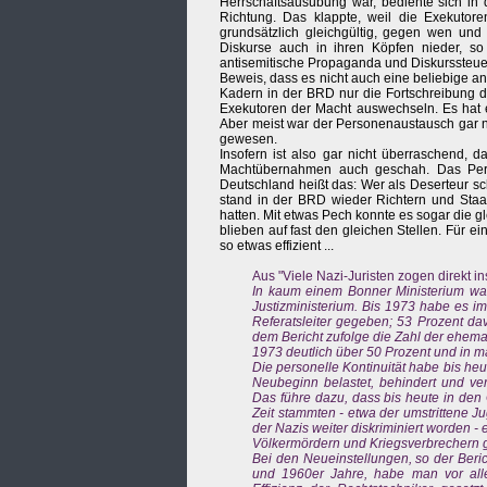
Herrschaftsausübung war, bediente sich in
Richtung. Das klappte, weil die Exekutoren
grundsätzlich gleichgültig, gegen wen und
Diskurse auch in ihren Köpfen nieder, so
antisemitische Propaganda und Diskurssteue
Beweis, dass es nicht auch eine beliebige an
Kadern in der BRD nur die Fortschreibung d
Exekutoren der Macht auswechseln. Es hat e
Aber meist war der Personenaustausch gar nic
gewesen.
Insofern ist also gar nicht überraschend, 
Machtübernahmen auch geschah. Das Perso
Deutschland heißt das: Wer als Deserteur sc
stand in der BRD wieder Richtern und Staat
hatten. Mit etwas Pech konnte es sogar die gl
blieben auf fast den gleichen Stellen. Für e
so etwas effizient ...
Aus "Viele Nazi-Juristen zogen direkt i
In kaum einem Bonner Ministerium wa
Justizministerium. Bis 1973 habe es i
Referatsleiter gegeben; 53 Prozent d
dem Bericht zufolge die Zahl der ehem
1973 deutlich über 50 Prozent und in m
Die personelle Kontinuität habe bis heu
Neubeginn belastet, behindert und verz
Das führe dazu, dass bis heute in den
Zeit stammten - etwa der umstrittene J
der Nazis weiter diskriminiert worden 
Völkermördern und Kriegsverbrechern ge
Bei den Neueinstellungen, so der Beri
und 1960er Jahre, habe man vor allem