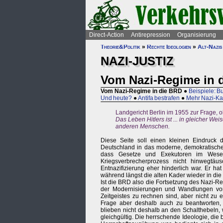
Direct-Action
Antirepression
Organisierung
Theorie&Politik
»
Rechte Ideologien
»
Alt-Nazis
NAZI-JUSTIZ
Vom Nazi-Regime in 
Vom Nazi-Regime in die BRD
●
Beispiele: B
Und heute?
●
Antifa bestrafen
●
Mehr Nazi-Ka
Landgericht Berlin im 1955 zur Frage, o
Das Leben Hitlers ist ... in gleicher 
anderen Menschen.
Diese Seite soll einen kleinen Eindruck 
Deutschland in das moderne, demokratische 
dass Gesetze und Exekutoren im Wesen
Kriegsverbrecherprozess nicht hinwegtäu
Entnazifizierung eher hinderlich war. Er h
während längst die alten Kader wieder in die 
Ist die BRD also die Fortsetzung des Nazi-Re
der Modernisierungen und Wandlungen von
Zeitgeistes zu rechnen sind, aber nicht zu 
Frage aber deshalb auch zu beantworten, 
blieben nicht deshalb an den Schalthebeln, 
gleichgültig. Die herrschende Ideologie, die