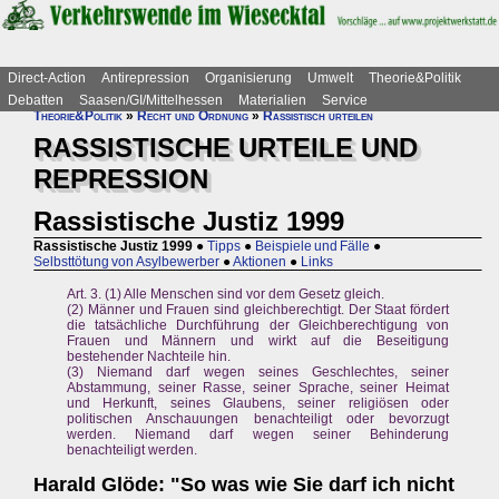
Direct-Action
Antirepression
Organisierung
Umwelt
Theorie&Politik
Debatten
Saasen/GI/Mittelhessen
Materialien
Service
Theorie&Politik
»
Recht und Ordnung
»
Rassistisch urteilen
RASSISTISCHE URTEILE UND
REPRESSION
Rassistische Justiz 1999
Rassistische Justiz 1999
●
Tipps
●
Beispiele und Fälle
●
Selbsttötung von Asylbewerber
●
Aktionen
●
Links
Art. 3. (1) Alle Menschen sind vor dem Gesetz gleich.
(2) Männer und Frauen sind gleichberechtigt. Der Staat fördert
die tatsächliche Durchführung der Gleichberechtigung von
Frauen und Männern und wirkt auf die Beseitigung
bestehender Nachteile hin.
(3) Niemand darf wegen seines Geschlechtes, seiner
Abstammung, seiner Rasse, seiner Sprache, seiner Heimat
und Herkunft, seines Glaubens, seiner religiösen oder
politischen Anschauungen benachteiligt oder bevorzugt
werden. Niemand darf wegen seiner Behinderung
benachteiligt werden.
Harald Glöde: "So was wie Sie darf ich nicht