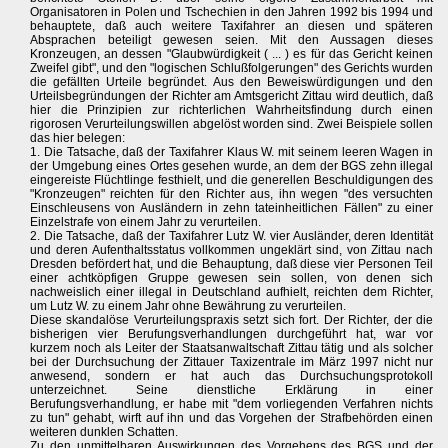
Organisatoren in Polen und Tschechien in den Jahren 1992 bis 1994 und
behauptete, daß auch weitere Taxifahrer an diesen und späteren
Absprachen beteiligt gewesen seien. Mit den Aussagen dieses
Kronzeugen, an dessen "Glaubwürdigkeit ( ... ) es für das Gericht keinen
Zweifel gibt", und den "logischen Schlußfolgerungen" des Gerichts wurden
die gefällten Urteile begründet. Aus den Beweiswürdigungen und den
Urteilsbegründungen der Richter am Amtsgericht Zittau wird deutlich, daß
hier die Prinzipien zur richterlichen Wahrheitsfindung durch einen
rigorosen Verurteilungswillen abgelöst worden sind. Zwei Beispiele sollen
das hier belegen:
1. Die Tatsache, daß der Taxifahrer Klaus W. mit seinem leeren Wagen in
der Umgebung eines Ortes gesehen wurde, an dem der BGS zehn illegal
eingereiste Flüchtlinge festhielt, und die generellen Beschuldigungen des
"Kronzeugen" reichten für den Richter aus, ihn wegen "des versuchten
Einschleusens von Ausländern in zehn tateinheitlichen Fällen" zu einer
Einzelstrafe von einem Jahr zu verurteilen.
2. Die Tatsache, daß der Taxifahrer Lutz W. vier Ausländer, deren Identität
und deren Aufenthaltsstatus vollkommen ungeklärt sind, von Zittau nach
Dresden befördert hat, und die Behauptung, daß diese vier Personen Teil
einer achtköpfigen Gruppe gewesen sein sollen, von denen sich
nachweislich einer illegal in Deutschland aufhielt, reichten dem Richter,
um Lutz W. zu einem Jahr ohne Bewährung zu verurteilen.
Diese skandalöse Verurteilungspraxis setzt sich fort. Der Richter, der die
bisherigen vier Berufungsverhandlungen durchgeführt hat, war vor
kurzem noch als Leiter der Staatsanwaltschaft Zittau tätig und als solcher
bei der Durchsuchung der Zittauer Taxizentrale im März 1997 nicht nur
anwesend, sondern er hat auch das Durchsuchungsprotokoll
unterzeichnet. Seine dienstliche Erklärung in einer
Berufungsverhandlung, er habe mit "dem vorliegenden Verfahren nichts
zu tun" gehabt, wirft auf ihn und das Vorgehen der Strafbehörden einen
weiteren dunklen Schatten.
Zu den unmittelbaren Auswirkungen des Vorgehens des BGS und der