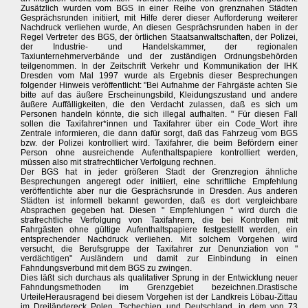
Zusätzlich wurden vom BGS in einer Reihe von grenznahen Städten
Gesprächsrunden initiiert, mit Hilfe derer dieser Aufforderung weiterer
Nachdruck verliehen wurde, An diesen Gesprächsrunden haben in der
Regel Vertreter des BGS, der örtlichen Staatsanwaltschaften, der Polizei,
der Industrie- und Handelskammer, der regionalen
Taxiunternehmerverbände und der zuständigen Ordnungsbehörden
teilgenommen. In der Zeitschrift Verkehr und Kommunikation der IHK
Dresden vom Mal 1997 wurde als Ergebnis dieser Besprechungen
folgender Hinweis veröffentlicht: "Bei Aufnahme der Fahrgäste achten Sie
bitte auf das äußere Erscheinungsbild, Kleidungszustand und andere
äußere Auffälligkeiten, die den Verdacht zulassen, daß es sich um
Personen handeln könnte, die sich illegal aufhalten. " Für diesen Fall
sollen die Taxifahrer*innen und Taxifahrer über ein Code_Wort ihre
Zentrale informieren, die dann dafür sorgt, daß das Fahrzeug vom BGS
bzw. der Polizei kontrolliert wird. Taxifahrer, die beim Befördern einer
Person ohne ausreichende Aufenthaltspapiere kontrolliert werden,
müssen also mit strafrechtlicher Verfolgung rechnen.
Der BGS hat in jeder größeren Stadt der Grenzregion ähnliche
Besprechungen angeregt oder initiiert, eine schriftliche Empfehlung
veröffentlichte aber nur die Gesprächsrunde in Dresden. Aus anderen
Städten ist informell bekannt geworden, daß es dort vergleichbare
Absprachen gegeben hat. Diesen " Empfehlungen " wird durch die
strafrechtliche Verfolgung von Taxifahrern, die bei Kontrollen mit
Fahrgästen ohne gültige Aufenthaltspapiere festgestellt werden, ein
entsprechender Nachdruck verliehen. Mit solchem Vorgehen wird
versucht, die Berufsgruppe der Taxifahrer zur Denunziation von "
verdächtigen" Ausländern und damit zur Einbindung in einen
Fahndungsverbund mit dem BGS zu zwingen.
Dies läßt sich durchaus als qualitativer Sprung in der Entwicklung neuer
Fahndungsmethoden im Grenzgebiet bezeichnen.Drastische
UrteileHerausragend bei diesem Vorgehen ist der Landkreis Löbau-Zittau
im Dreiländereck Polen, Tschechien und Deutschland, in dem von 73