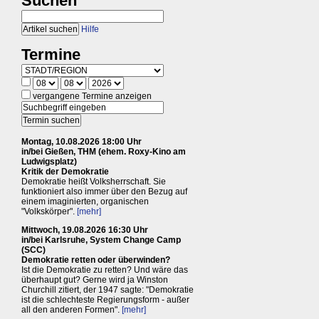
Suchen
Hilfe
Termine
vergangene Termine anzeigen
Montag, 10.08.2026 18:00 Uhr
in/bei Gießen, THM (ehem. Roxy-Kino am
Ludwigsplatz)
Kritik der Demokratie
Demokratie heißt Volksherrschaft. Sie
funktioniert also immer über den Bezug auf
einem imaginierten, organischen
"Volkskörper".
[mehr]
Mittwoch, 19.08.2026 16:30 Uhr
in/bei Karlsruhe, System Change Camp
(SCC)
Demokratie retten oder überwinden?
Ist die Demokratie zu retten? Und wäre das
überhaupt gut? Gerne wird ja Winston
Churchill zitiert, der 1947 sagte: "Demokratie
ist die schlechteste Regierungsform - außer
all den anderen Formen".
[mehr]