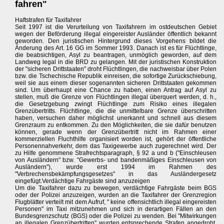
fahren"
Haftstrafen für Taxifahrer
Seit 1997 ist die Verurteilung von Taxifahrern im ostdeutschen Gebiet
wegen der Beförderung illegal eingereister Ausländer öffentlich bekannt
geworden. Den juristischen Hintergrund dieses Vorgehens bildet die
Änderung des Art. 16 GG im Sommer 1993. Danach ist es für Flüchtlinge,
die beabsichtigen, Asyl zu beantragen, unmöglich geworden, auf dem
Landweg legal in die BRD zu gelangen. Mit der juristischen Konstruktion
der "sicheren Drittstaaten" droht Flüchtlingen, die nachweisbar über Polen
bzw. die Tschechische Republik einreisen, die sofortige Zurückschiebung,
weil sie aus einem dieser sogenannten sicheren Drittstaaten gekommen
sind. Um überhaupt eine Chance zu haben, einen Antrag auf Asyl zu
stellen, muß die Grenze von Flüchtlingen illegal überquert werden, d. h.,
die Gesetzgebung zwingt Flüchtlinge zum Risiko eines illegalen
Grenzübertritts. Flüchtlinge, die die unmittelbare Grenze überschritten
haben, versuchen daher möglichst unerkannt und schnell aus diesem
Grenzraum zu entkommen. Zu den Möglichkeiten, die sie dafür benutzen
können, gerade wenn der Grenzübertritt nicht im Rahmen einer
kommerziellen Fluchthilfe organisiert worden ist, gehört der öffentliche
Personennahverkehr, dem das Taxigewerbe auch zugerechnet wird. Der
zu Hilfe genommene Strafrechtsparagraph, § 92 a und b ("Einschleusen
von Ausländern" bzw. "Gewerbs- und bandenmäßiges Einschleusen von
Ausländern"), wurde erst 1994 im Rahmen des
"Verbrechensbekämpfungsgesetzes" in das Ausländergesetz
eingefügt.Verdächtige Fahrgäste sind anzuzeigen
Um die Taxifahrer dazu zu bewegen, verdächtige Fahrgäste beim BGS
oder der Polizei anzuzeigen, wurden an die Taxifahrer der Grenzregion
Flugblätter verteilt mit dem Aufruf, " keine offensichtlich illegal eingereisten
Personen" im Taxi mitzunehmen und sich in derartigen Fällen an den
Bundesgrenzschutz (BGS) oder die Polizei zu wenden. Bei "Mitwirkungen
an illegalen Grenzübertritten" wurden entsprechende Strafen angedroht.