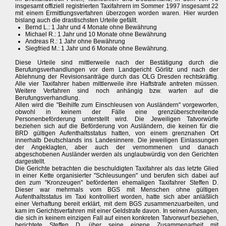
insgesamt offiziell registrierten Taxifahrern im Sommer 1997 insgesamt 22
mit einem Ermittlungsverfahren überzogen worden waren. Hier wurden
bislang auch die drastischsten Urteile gefällt.
Bernd L.: 1 Jahr und 4 Monate ohne Bewährung
Michael R.: 1 Jahr und 10 Monate ohne Bewährung
Andreas R.: 1 Jahr ohne Bewährung
Siegfried M.: 1 Jahr und 6 Monate ohne Bewährung.
Diese Urteile sind mittlerweile nach der Bestätigung durch die
Berufungsverhandlungen vor dem Landgericht Görlitz und nach der
Ablehnung der Revisionsanträge durch das OLG Dresden rechtskräftig.
Alle vier Taxifahrer haben mittlerweile ihre Haftstrafe antreten müssen.
Weitere Verfahren sind noch anhängig bzw. warten auf die
Berufungsverhandlung.
Allen wird die "Beihilfe zum Einschleusen von Ausländern" vorgeworfen,
obwohl in keinem der Fälle eine grenzüberschreitende
Personenbeförderung unterstellt wird. Die Jeweiligen Tatvorwürfe
beziehen sich auf die Beförderung von Ausländern, die keinen für die
BRD gültigen Aufenthaltsstatus hatten, von einem grenznahen Ort
innerhalb Deutschlands ins Landesinnere. Die jeweiligen Einlassungen
der Angeklagten, aber auch der vernommenen und danach
abgeschobenen Ausländer werden als unglaubwürdig von den Gerichten
dargestellt.
Die Gerichte betrachten die beschuldigten Taxifahrer als das letzte Glied
in einer Kette organisierter "Schleusungen" und berufen sich dabei auf
den zum "Kronzeugen" beförderten ehemaligen Taxifahrer Steffen D.
Dieser war mehrmals vom BGS mit Menschen ohne gültigen
Aufenthaltsstatus im Taxi kontrolliert worden, hatte sich aber anläßlich
einer Verhaftung bereit erklärt, mit dem BGS zusammenzuarbeiten, und
kam im Gerichtsverfahren mit einer Geldstrafe davon. In seinen Aussagen,
die sich in keinem einzigen Fall auf einen konkreten Tatvorwurf beziehen,
berichtete Steffen D. über seine eigene Zusammenarbeit mit