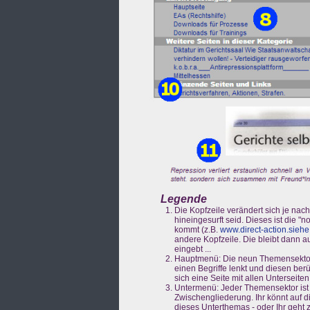
Legende
Die Kopfzeile verändert sich je nac
hineingesurft seid. Dieses ist die 
kommt (z.B.
www.direct-action.siehe
andere Kopfzeile. Die bleibt dann a
eingebt ...
Hauptmenü: Die neun Themensekto
einen Begriffe lenkt und diesen berüh
sich eine Seite mit allen Unterseiten
Untermenü: Jeder Themensektor ist i
Zwischengliederung. Ihr könnt auf di
dieses Unterthemas - oder Ihr geh