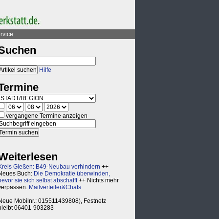
rvice
Suchen
Hilfe
Termine
vergangene Termine anzeigen
Weiterlesen
Kreis Gießen: B49-Neubau verhindern
++
Neues Buch:
Die Demokratie überwinden,
bevor sie sich selbst abschafft
++ Nichts mehr
verpassen:
Mailverteiler&Chats
Neue Mobilnr.: 015511439808), Festnetz
bleibt 06401-903283