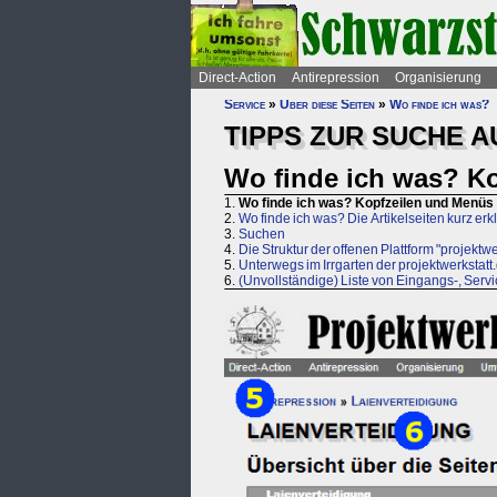
Direct-Action
Antirepression
Organisierung
Service
»
Über diese Seiten
»
Wo finde ich was?
TIPPS ZUR SUCHE A
Wo finde ich was? Ko
1.
Wo finde ich was? Kopfzeilen und Menüs 
2.
Wo finde ich was? Die Artikelseiten kurz erkl
3.
Suchen
4.
Die Struktur der offenen Plattform "projektwe
5.
Unterwegs im Irrgarten der projektwerkstatt.
6.
(Unvollständige) Liste von Eingangs-, Serv