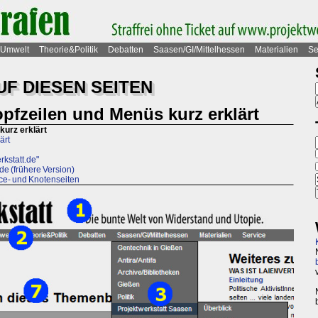
Umwelt
Theorie&Politik
Debatten
Saasen/GI/Mittelhessen
Materialien
Se
UF DIESEN SEITEN
pfzeilen und Menüs kurz erklärt
kurz erklärt
ärt
rkstatt.de"
de (frühere Version)
ice- und Knotenseiten