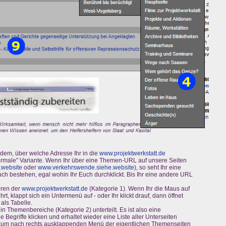
hdem, über welche Adresse Ihr in die
www.projektwerkstatt.de
"normale" Variante. Wenn Ihr über eine Themen-URL auf unsere Seiten
.website
oder
www.verkehrswende.siehe.website
), so seht Ihr eine
uch bestehen, egal wohin Ihr Euch durchklickt. Bis Ihr eine andere URL
ren der
www.projektwerkstatt.de
(Kategorie 1). Wenn Ihr die Maus auf
rt, klappt sich ein Untermenü auf - oder Ihr klickt drauf, dann öffnet
 als Tabelle.
n Themenbereiche (Kategorie 2) unterteilt. Es ist also eine
e Begriffe klicken und erhaltet wieder eine Liste aller Unterseiten
t zum nach rechts ausklappenden Menü der eigentlichen Themenseiten