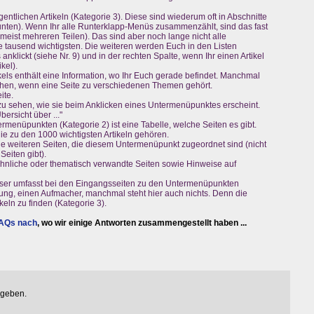
ntlichen Artikeln (Kategorie 3). Diese sind wiederum oft in Abschnitte
 unten). Wenn Ihr alle Runterklapp-Menüs zusammenzählt, sind das fast
eist mehreren Teilen). Das sind aber noch lange nicht alle
die tausend wichtigsten. Die weiteren werden Euch in den Listen
nklickt (siehe Nr. 9) und in der rechten Spalte, wenn Ihr einen Artikel
kel).
ikels enthält eine Information, wo Ihr Euch gerade befindet. Manchmal
ehen, wenn eine Seite zu verschiedenen Themen gehört.
ite.
te zu sehen, wie sie beim Anklicken eines Untermenüpunktes erscheint.
ersicht über ..."
ermenüpunkten (Kategorie 2) ist eine Tabelle, welche Seiten es gibt.
die zu den 1000 wichtigsten Artikeln gehören.
die weiteren Seiten, die diesem Untermenüpunkt zugeordnet sind (nicht
eiten gibt).
r ähnliche oder thematisch verwandte Seiten sowie Hinweise auf
Dieser umfasst bei den Eingangsseiten zu den Untermenüpunkten
rung, einen Aufmacher, manchmal steht hier auch nichts. Denn die
ikeln zu finden (Kategorie 3).
FAQs nach
, wo wir einige Antworten zusammengestellt haben ...
egeben.