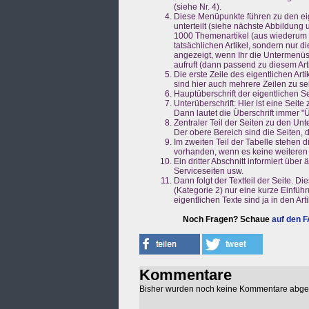
(siehe Nr. 4).
Diese Menüpunkte führen zu den eige
unterteilt (siehe nächste Abbildung
1000 Themenartikel (aus wiederum m
tatsächlichen Artikel, sondern nur 
angezeigt, wenn Ihr die Untermenüs a
aufruft (dann passend zu diesem Arti
Die erste Zeile des eigentlichen Art
sind hier auch mehrere Zeilen zu s
Hauptüberschrift der eigentlichen Se
Unterüberschrift: Hier ist eine Sei
Dann lautet die Überschrift immer "Üb
Zentraler Teil der Seiten zu den Unt
Der obere Bereich sind die Seiten, 
Im zweiten Teil der Tabelle stehen 
vorhanden, wenn es keine weiteren S
Ein dritter Abschnitt informiert übe
Serviceseiten usw.
Dann folgt der Textteil der Seite. 
(Kategorie 2) nur eine kurze Einfüh
eigentlichen Texte sind ja in den Art
Noch Fragen? Schaue
auf den 
Kommentare
Bisher wurden noch keine Kommentare abg