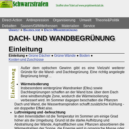
Direct-Action
Antirepression
Organisierung
Umwelt
Theorie&Politik
Debatten
Saasen/GI/Mittelhessen
Materialien
Service
Umwelt
»
Baubiologie
»
Dach-/Wandbegrünung
DACH- UND WANDBEGRÜNUNG
Einleitung
Einleitung
●
Grüne Dächer
●
Grüne Wände
●
Boden
●
Kosten und Zuschüsse
Außer dem optischen Gewinn gibt es eine Vielzahl weiterer
Gründe für die Wand- und Dachbegrünung. Eine richtig angelegte
Begrünung bringt ...
Wärmeisolierung
Insbesondere wintergrüne Wandranker (Efeu) sowie
Dachbegrünungen schaffen an der Wand bzw. über dem Dach
eine windberuhigte Zone, wodurch die Wärmeisolierung
verbessert wird. Im Sommer dagegen beschatten die Pflanzen
Dach und Wand, die Wassertranspiration schafft zusätzliche Kühlung -
ein doppelter Effekt also.
Luftreinigung und -befeuchtung
In den Innenstädten ist die Temperatur im Sommer um einige Grad
höher als die Umgebung. Grund ist die starke Aufhitzung und
Abstrahlung der Wände, Asphaltflächen usw. Pflanzen absorbieren die
Wärmestrahlen der Sonne, die Energie wird in organische Masse oder