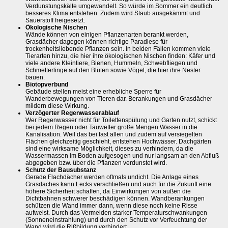
Verdunstungskälte umgewandelt. So würde im Sommer ein deutlich
besseres Klima entstehen. Zudem wird Staub ausgekämmt und
Sauerstoff freigesetzt.
Ökologische Nischen
Wände können von einigen Pflanzenarten berankt werden,
Grasdächer dagegen können richtige Paradiese für
trockenheitsliebende Pflanzen sein. In beiden Fällen kommen viele
Tierarten hinzu, die hier ihre ökologischen Nischen finden: Käfer und
viele andere Kleintiere, Bienen, Hummeln, Schwebfliegen und
Schmetterlinge auf den Blüten sowie Vögel, die hier ihre Nester
bauen.
Biotopverbund
Gebäude stellen meist eine erhebliche Sperre für
Wanderbewegungen von Tieren dar. Berankungen und Grasdächer
mildern diese Wirkung.
Verzögerter Regenwasserablauf
Wer Regenwasser nicht für Toilettenspülung und Garten nutzt, schickt
bei jedem Regen oder Tauwetter große Mengen Wasser in die
Kanalisation. Weil das bei fast allen und zudem auf versiegelten
Flächen gleichzeitig geschieht, entstehen Hochwässer. Dachgärten
sind eine wirksame Möglichkeit, dieses zu verhindern, da die
Wassermassen im Boden aufgesogen und nur langsam an den Abfluß
abgegeben bzw. über die Pflanzen verdunstet wird.
Schutz der Bausubstanz
Gerade Flachdächer werden oftmals undicht. Die Anlage eines
Grasdaches kann Lecks verschließen und auch für die Zukunft eine
höhere Sicherheit schaffen, da Einwirkungen von außen die
Dichtbahnen schwerer beschädigen können. Wandberankungen
schützen die Wand immer dann, wenn diese noch keine Risse
aufweist. Durch das Vermeiden starker Temperaturschwankungen
(Sonneneinstrahlung) und durch den Schutz vor Verfeuchtung der
Wand wird die Rißbildung verhindert.