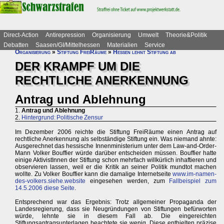
Direct-Action
Antirepression
Organisierung
Umwelt
Theorie&Politik
Debatten
Saasen/GI/Mittelhessen
Materialien
Service
Organisierung
»
Stiftung FreiRäume
»
Hessen lehnt Stiftung ab
DER KRAMPF UM DIE
RECHTLICHE ANERKENNUNG
Antrag und Ablehnung
1.
Antrag und Ablehnung
2.
Hintergrund: Politische Zensur
Im Dezember 2006 reichte die Stiftung FreiRäume einen Antrag auf
rechtliche Anerkennung als selbständige Stiftung ein. Was niemand ahnte:
Ausgerechnet das hessische Innenministerium unter dem Law-and-Order-
Mann Volker Bouffier würde darüber entscheiden müssen. Bouffier hatte
einige AktivistInnen der Stiftung schon mehrfach willkürlich inhaftieren und
observieren lassen, weil er die Kritik an seiner Politik mundtot machen
wollte. Zu Volker Bouffier kann die damalige Internetseite
www.im-namen-
des-volkers.siehe.website
eingesehen werden, zum
Fallbeispiel zum
14.5.2006 diese Seite
.
Entsprechend war das Ergebnis: Trotz allgemeiner Propaganda der
Landesregierung, dass sie Neugründungen von Stiftungen befürworten
würde, lehnte sie in diesem Fall ab. Die eingereichten
Stiftungsantragsunterlagen beachtete sie wenig. Diese enthielten präzise