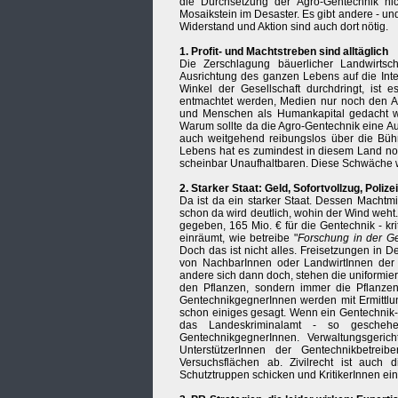
die Durchsetzung der Agro-Gentechnik nic
Mosaikstein im Desaster. Es gibt andere - un
Widerstand und Aktion sind auch dort nötig.
1. Profit- und Machtstreben sind alltäglich
Die Zerschlagung bäuerlicher Landwirtsc
Ausrichtung des ganzen Lebens auf die Inte
Winkel der Gesellschaft durchdringt, ist
entmachtet werden, Medien nur noch den An
und Menschen als Humankapital gedacht we
Warum sollte da die Agro-Gentechnik eine A
auch weitgehend reibungslos über die Bühn
Lebens hat es zumindest in diesem Land noc
scheinbar Unaufhaltbaren. Diese Schwäche wir
2. Starker Staat: Geld, Sofortvollzug, Polize
Da ist da ein starker Staat. Dessen Machtmi
schon da wird deutlich, wohin der Wind weht
gegeben, 165 Mio. € für die Gentechnik - krit
einräumt, wie betreibe "
Forschung in der Ge
Doch das ist nicht alles. Freisetzungen in
von NachbarInnen oder LandwirtInnen de
andere sich dann doch, stehen die uniformie
den Pflanzen, sondern immer die Pflanzen
GentechnikgegnerInnen werden mit Ermittlun
schon einiges gesagt. Wenn ein Gentechnik-Sei
das Landeskriminalamt - so gesche
GentechnikgegnerInnen. Verwaltungsgeric
UnterstützerInnen der Gentechnikbetrei
Versuchsflächen ab. Zivilrecht ist auch 
Schutztruppen schicken und KritikerInnen ein