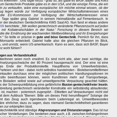
cht erkennen
“. Und fügte hinzu - grad so, als gäbe es BASF, Bayer und KWS
e um Gentechnik-Produkte gäbe es in den USA, und die einzige Firma, die ein
hin zu verkaufen, wäre eine europäische: Ich möchte einmal wissen, ob der
ug legen würde zur Verfolgung europäischer Wirtschaftsinteressen eines
die EU-Kommission zur Verfolgung der Wirtschaftsinteressen eines
 Tage später ging Gabriel in seinem Heimatländle auf Firmenbesuch. In
ser der deutschen Gentechnikfirma KWS Saat AG. Nun fand er etwas andere
009
berichtete: „
'Wir wollen gentechnisch veränderte Pflanzenzucht auf jeden
ht mit Kollateralschäden in der Natur.' Forschung in diesem Bereich sei
die die Ernährung der wachsenden Weltbevölkerung und ihr Energiehunger
n.
" So teilte er präzise in
gute und böse Gentechnik
. Peinlich für ihn, dass
nsanto entwickelt. Gabriel hatte also die gleichen Pflanzen im Blick,
sch, und unnütz, wenn US-amerikanisch. Kann es sein, dass sich BASF, Bayer
z wohl fühlen?
ungen aus Verbandskalkül
ikerInnen seien noch erwähnt. Es sind nicht alle, aber zwei wichtige, die
chsetzungsschwäche der 80 Prozent hausgemacht sind. Der eine ist eine
as Ende der Produktionskette. Hauptthema von Umweltverbänden,
rteien und den - dabei nicht selbstlos handelnden - Biolebensmittelfirmen
Einkaufen durchaus eine der möglichen politischen Handlungsoptionen im
sitiv beeinflussen können, wenn KundInnen mehr auf Transportwege,
 Bioladen selbst sowie auf umweltgerechte Verpackung geachtet hätten.
us der Schwerpunktbildung eine gefährliche
Illusion gentechnikfreier Inseln
.
breitung gentechnisch veränderter Konstrukte ein selbständig ablaufender,
st, machen - polemisch zugespitzt - Etiketten auf Verpackungen nicht viel
it dem Aufdruck "Bienen: Bitte um dieses Feld herumfliegen!" Solange die
mmt das Zeug auch irgendwann beim Ladenregal an. Umweltbewusstes
 wäre ehrlicher, dazu zu sagen, dass niemand Gentechnikfreiheit garantieren
en zur erkämpfen lässt.
echnikkritik sind ständige
Abgrenzungen und Distanzierungen
. Das ist nur
tischer Vorstellungen. Die bestehen zwar auch, z.B. zwischen AnhängerInnen