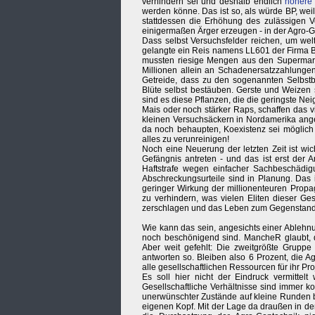
verhindern sei und deshalb endlich
höhere
werden könne. Das ist so, als würde BP, wei
stattdessen die Erhöhung des zulässigen 
einigermaßen Ärger erzeugen - in der Agro-Gen
Dass selbst Versuchsfelder reichen, um wel
gelangte ein Reis namens LL601 der Firma B
mussten riesige Mengen aus den Supermark
Millionen allein an Schadenersatzzahlunge
Getreide, dass zu den sogenannten Selbstbe
Blüte selbst bestäuben. Gerste und Weizen 
sind es diese Pflanzen, die die geringste Nei
Mais oder noch stärker Raps, schaffen das v
kleinen Versuchsäckern in Nordamerika angep
da noch behaupten, Koexistenz sei möglich
alles zu verunreinigen!
Noch eine Neuerung der letzten Zeit ist wi
Gefängnis antreten - und das ist erst der 
Haftstrafe wegen einfacher Sachbeschädi
Abschreckungsurteile sind in Planung. Das
geringer Wirkung der millionenteuren Propa
zu verhindern, was vielen Eliten dieser Ges
zerschlagen und das Leben zum Gegenstand d
Wie kann das sein, angesichts einer Ableh
noch beschönigend sind. MancheR glaubt, da
Aber weit gefehlt: Die zweitgrößte Gruppe 
antworten so. Bleiben also 6 Prozent, die Ag
alle gesellschaftlichen Ressourcen für ihr Pr
Es soll hier nicht der Eindruck vermittel
Gesellschaftliche Verhältnisse sind immer 
unerwünschter Zustände auf kleine Runden b
eigenen Kopf. Mit der Lage da draußen in de