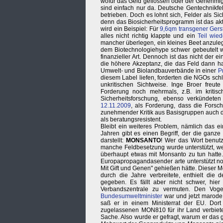
wofür das Geld geflossen oder der Genehmigun
sind einfach nur da. Deutsche Gentechnikfeld
betrieben. Doch es lohnt sich, Felder als Si
denn das Biosicherheitsprogramm ist das ak
wird ein Beispiel: Für
9,6qm transgener Gers
alles nicht richtig klappte und ein
Teil wied
mancher überlegen, ein kleines Beet anzulegen
dem Biotechnologiehype schwer gebeutelt wur
finanzieller Art. Dennoch ist das nicht der 
die höhere Akzeptanz, die das Feld dann ha
Umwelt- und Biolandbauverbände in einer
P
diesem Label liefen, forderten die NGOs schl
unkritischen Sichtweise. Inge Broer freute
Forderung noch mehrmals, z.B. im kritis
Sicherheitsforschung, ebenso verkündete
12.11.2009
, als Forderung, dass die Forsc
zunehmender Kritik aus Basisgruppen auch d
als beratungsresistent.
Bleibt ein weiteres Problem, nämlich das 
Jahren gibt es einen Begriff, der die ganz
darstellt:
MONSANTO
! Wer das Wort benutz
manche Feldbesetzung wurde unterstützt, wei
überhaupt etwas mit Monsanto zu tun hatte.
Europapropagandasender arte unterstützt n
Mit Gift und Genen" gehießen hätte. Dieser 
durch die Jahre verbreitete, enthielt die
gegeben. Es fällt aber nicht schwer, hie
Verbandszentrale zu vermuten. Den Vog
Bundesumweltminister
war und jetzt marode 
saß er in einem Ministerrat der EU. Dort
zugelassenen MON810 für ihr Land verbiete
Sache. Also wurde er gefragt, warum er das 