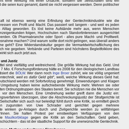
ht eine Wirkung mit einer Ursache, sondern die Seilschaften sind ein
d die seien kurz genannt, damit sie nicht vergessen werden. Denn politischer
haft ist ebenso wenig eine Erfindung der Gentechnikindustrie wie die
ressen von Profit und Macht. Das passiert seit langem - und weil es jeden
 es Alltag geworden. Es löst keine Aufstände mehr aus, wenn Menschen
zeigenkunden folgen, Hochschulen nach Standortinteressen ausgerichtet
rden. Ob Pharmabranche oder Sport - alles pure Macht- und Profitwelt.
usnahme machen? Und warum sollte dort nicht gelingen, was überall anders
e geht? Eine Widerstandskultur gegen die Vermarktwirtschaftlichung des
h nie gegeben. Verbände und Parteien sind höchstens Begleitfolklore des
kt sich auch jetzt aus.
i und Justiz
ttel sind vielfältig und weitreichend. Die größte Wirkung hat das Geld. Und
. 7 Mio. € Forschungsförderung hätte es 2008 für den ökologischen Landbau
isiert die
BÖLW
. Wer dann noch
Inge Broer
zuhört, wie sie völlig ungeniert
ntechnik, weil es dafür Geld gibt
", weiß, welche Wirkung dieses Geld hat.
 Deutschland werden mit Sofortvollzug genehmigt. Einwendungen und Klagen
r Umgebung haben keine aufschiebende Wirkung mehr. Wehren sie oder
rten Ordnungstruppen des Staates bereit. Sie schützen nie die Menschen vor
 vor den Menschen. Eine Umdrehung weiter greift dann die Justiz ein:
gsverfahren überzogen, über die Abschreckungsjustiz der Strafgerichte ist
lschafter sich auch nur beleidigt fühlt durch eine Kritik, so ermittelt gleich
hen zugunsten von Uwe Schrader und gerichtet gegen mehrere
hte winken gv-Anlagen durch und Zivilgerichte werden zu willfährigen
berInnen. Sie halten Protest per einstweiligen Verfügungen von den
die
Maulkorbklage
gegen die Kritik an den Seilschaften. Geld geben,
schüchtern - das ist der staatliche Support für die unerwünschte Gentechnik.