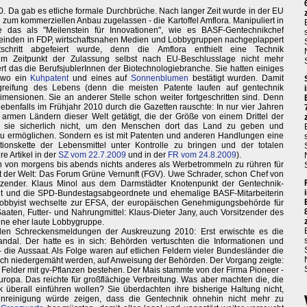
10. Da gab es etliche formale Durchbrüche. Nach langer Zeit wurde in der EU
 zum kommerziellen Anbau zugelassen - die Kartoffel Amflora. Manipuliert in
das als "Meilenstein für Innovationen", wie es BASF-Gentechnikchef
einden in FDP, wirtschaftsnahen Medien und Lobbygruppen nachgeplappert
schritt abgefeiert wurde, denn die Amflora enthielt eine Technik
 zum Zeitpunkt der Zulassung selbst nach EU-Beschlusslage nicht mehr
t das die BerufsjublerInnen der Biotechnologiebranche. Sie hatten einiges
 wo ein
Kuhpatent
und eines auf
Sonnenblumen
bestätigt wurden. Damit
greifung des Lebens (denn die meisten Patente laufen auf gentechnik
mensionen. Sie an anderer Stelle schon weiter fortgeschritten sind. Denn
 ebenfalls im Frühjahr 2010 durch die Gazetten rauschte: In nur vier Jahren
 armen Ländern dieser Welt getätigt, die der Größe von einem Drittel der
n sie sicherlich nicht, um den Menschen dort das Land zu geben und
 zu ermöglichen. Sondern es ist mit Patenten und anderen Handlungen eine
onskette der Lebensmittel unter Kontrolle zu bringen und der totalen
e Artikel in der
SZ vom 22.7.2009
und in der
FR vom 24.8.2009
).
n von morgens bis abends nichts anderes als Werbetrommeln zu rühren für
ht der Welt: Das Forum Grüne Vernunft (FGV). Uwe Schrader, schon Chef von
itzender. Klaus Minol aus dem Darmstädter Knotenpunkt der Gentechnik-
ldet und die SPD-Bundestagsabgeordnete und ehemalige BASF-Mitarbeiterin
f-Lobbyist wechselte zur EFSA, der europäischen Genehmigungsbehörde für
Saaten, Futter- und Nahrungmittel: Klaus-Dieter Jany, auch Vorsitzender des
ine eher laute Lobbygruppe.
den Schreckensmeldungen der Auskreuzung 2010: Erst erwischte es die
andal. Der hatte es in sich: Behörden vertuschten die Informationen und
 - die Aussaat. Als Folge waren auf etlichen Feldern vieler Bundesländer die
ßlich niedergemäht werden, auf Anweisung der Behörden. Der Vorgang zeigte:
e Felder mit gv-Pflanzen bestehen. Der Mais stammte von der Firma Pioneer -
ropa. Das reichte für großflächige Verbreitung. Was aber machten die, die
k überall einführen wollen? Sie überdachten ihre bisherige Haltung nicht,
unreinigung würde zeigen, dass die Gentechnik ohnehin nicht mehr zu