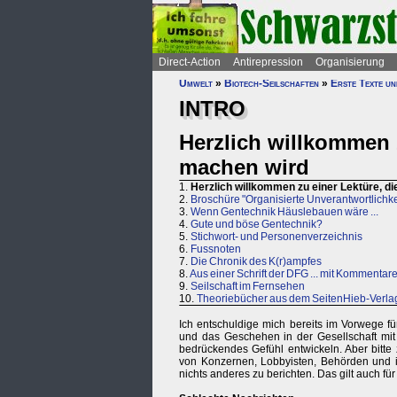
Direct-Action
Antirepression
Organisierung
Umwelt
»
Biotech-Seilschaften
»
Erste Texte u
INTRO
Herzlich willkommen 
machen wird
1.
Herzlich willkommen zu einer Lektüre, d
2.
Broschüre "Organisierte Unverantwortlichke
3.
Wenn Gentechnik Häuslebauen wäre ...
4.
Gute und böse Gentechnik?
5.
Stichwort- und Personenverzeichnis
6.
Fussnoten
7.
Die Chronik des K(r)ampfes
8.
Aus einer Schrift der DFG ... mit Kommentar
9.
Seilschaft im Fernsehen
10.
Theoriebücher aus dem SeitenHieb-Verl
Ich entschuldige mich bereits im Vorwege für
und das Geschehen in der Gesellschaft mit
bedrückendes Gefühl entwickeln. Aber bitte
von Konzernen, Lobbyisten, Behörden und im
nichts anderes zu berichten. Das gilt auch fü