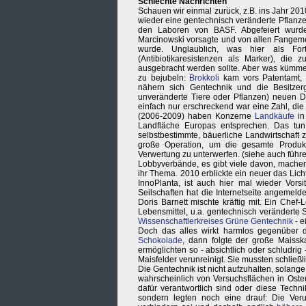
Schlechte Nachrichten
Schauen wir einmal zurück, z.B. ins Jahr 20
wieder eine gentechnisch veränderte Pflanze
den Laboren von BASF. Abgefeiert wurde 
Marcinowski vorsagte und von allen Fangem
wurde. Unglaublich, was hier als Fort
(Antibiotikaresistenzen als Marker), die
ausgebracht werden sollte. Aber was kümmer
zu bejubeln:
Brokkoli
kam vors Patentamt,
nähern sich Gentechnik und die Besitzer
unveränderte Tiere oder Pflanzen) neuen Di
einfach nur erschreckend war eine Zahl, die
(2006-2009) haben Konzerne
Landkäufe
in
Landfläche Europas entsprechen. Das tu
selbstbestimmte, bäuerliche Landwirtschaft
große Operation, um die gesamte Produkti
Verwertung zu unterwerfen. (siehe auch führer
Lobbyverbände, es gibt viele davon, mache
ihr Thema. 2010 erblickte ein neuer das Lic
InnoPlanta, ist auch hier mal wieder Vors
Seilschaften hat die Internetseite angeme
Doris Barnett mischte kräftig mit. Ein Che
Lebensmittel, u.a. gentechnisch veränderte 
Wissenschaftlerkreises Grüne Gentechnik
- e
Doch das alles wirkt harmlos gegenüber 
Schokolade
, dann folgte der große Maissk
ermöglichten so - absichtlich oder schludrig
Maisfelder verunreinigt. Sie mussten schlie
Die Gentechnik ist nicht aufzuhalten, solang
wahrscheinlich von Versuchsflächen in Osteu
dafür verantwortlich sind oder diese Techni
sondern legten noch eine drauf: Die Ver