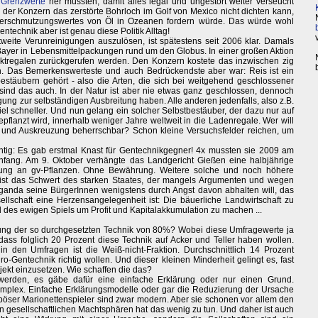
 Grenzwerte
her müssten, damit alles legal und ungestört weiter verseucht
l der Konzern das zerstörte Bohrloch im Golf von Mexico nicht dichten kann,
Verschmutzungswertes von Öl in Ozeanen fordern würde. Das würde wohl
technik aber ist genau diese Politik Alltag!
tweite Verunreinigungen auszulösen, ist spätestens seit 2006 klar. Damals
ayer in Lebensmittelpackungen rund um den Globus. In einer großen Aktion
tregalen zurückgerufen werden. Den Konzern kostete das inzwischen zig
n. Das Bemerkenswerteste und auch Bedrückendste aber war: Reis ist ein
stäubern gehört - also die Arten, die sich bei weitgehend geschlossener
sind das auch. In der Natur ist aber nie etwas ganz geschlossen, dennoch
gung zur selbständigen Ausbreitung haben. Alle anderen jedenfalls, also z.B.
iel schneller. Und nun gelang ein solcher Selbstbestäuber, der dazu nur auf
flanzt wird, innerhalb weniger Jahre weltweit in die Ladenregale. Wer will
 und Auskreuzung beherrschbar? Schon kleine Versuchsfelder reichen, um
chtig: Es gab erstmal Knast für Gentechnikgegner! 4x mussten sie 2009 am
Anfang. Am 9. Oktober verhängte das Landgericht Gießen eine halbjährige
gung an gv-Pflanzen. Ohne Bewährung. Weitere solche und noch höhere
 ist das Schwert des starken Staates, der mangels Argumenten und wegen
ganda seine BürgerInnen wenigstens durch Angst davon abhalten will, das
ellschaft eine Herzensangelegenheit ist: Die bäuerliche Landwirtschaft zu
es ewigen Spiels um Profit und Kapitalakkumulation zu machen ...
nung der so durchgesetzten Technik von 80%? Wobei diese Umfragewerte ja
ss folglich 20 Prozent diese Technik auf Acker und Teller haben wollen.
in den Umfragen ist die Weiß-nicht-Fraktion. Durchschnittlich 14 Prozent
ro-Gentechnik richtig wollen. Und dieser kleinen Minderheit gelingt es, fast
ojekt einzusetzen. Wie schaffen die das?
t werden, es gäbe dafür eine einfache Erklärung oder nur einen Grund.
komplex. Einfache Erklärungsmodelle oder gar die Reduzierung der Ursache
öser Marionettenspieler sind zwar modern. Aber sie schonen vor allem den
n gesellschaftlichen Machtsphären hat das wenig zu tun. Und daher ist auch