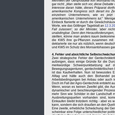
Mehrwert der Genprodukte von Monsanto ni
gar nicht: „
Man stelle sich vor, diese Debatt
Interesse daran hätte, dieses Präparat dort
amerikanische Kongress sich derart ins Ze
einzelnen Unternehmens, wie es jetzt 
amerikanischen Unternehmens tut.
“ Wenige
Einbeck flanierte er durch die Gewächshäu
Worte, wie das Göttinger Tageblatt an
12.3.2
Fall zulassen', so der Minister, 'aber nic
unabdingbar. Denn den Herausforderungen, 
stellten, könne man anders kaum beikomme
die KWS ihre gv-Pflanzen zusammen mit Mo
deklarierte sie nur als nützlich, wenn deut
und KWS im Schutz des Monsantohasses gan
4. Fehler und absichtliche Selbstschwäch
Zwei strategische Fehler der Gentechnikkrit
aufzeigen, dass einige Gründe für die Dur
merkwürdige Schwerpunktsetzung auf d
Bewegungsagenturen, gentechnikkritischen Pa
ist das Kaufverhalten. Nun ist bewusstes 
Alltag und hätte auch den Biohandel po
Arbeitsbedingungen bei Anbau oder auch im
Doch im Fall der Agro-Gentechnik entsteht a
Wenn, woran es keinen Zweifel gibt, die Aus
dynamischer und beschleunigender Prozess i
mehr Sinn wie Schilder in der Landschaft m
Ausbreitungsquellen vorhanden sind, ko
Einkaufen bleibt trotzdem richtig - aber es
kann, sondern die sich draußen an den Quell
Eine zweite, erhebliche Schwächung der Gent
scheinbar eine Folge unterschiedlicher poli