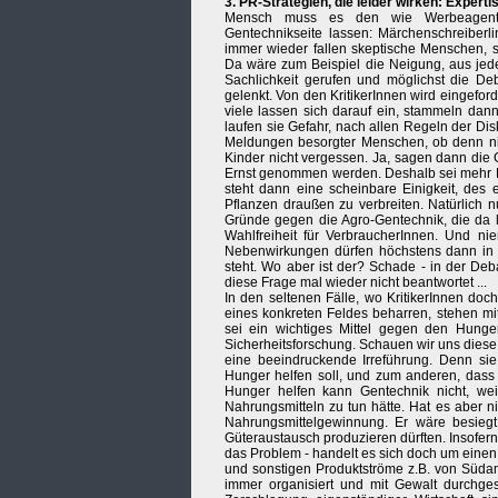
3. PR-Strategien, die leider wirken: Exper
Mensch muss es den wie Werbeagentur
Gentechnikseite lassen: Märchenschreiberli
immer wieder fallen skeptische Menschen, 
Da wäre zum Beispiel die Neigung, aus jed
Sachlichkeit gerufen und möglichst die De
gelenkt. Von den KritikerInnen wird eingefor
viele lassen sich darauf ein, stammeln da
laufen sie Gefahr, nach allen Regeln der 
Meldungen besorgter Menschen, ob denn nich
Kinder nicht vergessen. Ja, sagen dann die
Ernst genommen werden. Deshalb sei mehr F
steht dann eine scheinbare Einigkeit, des 
Pflanzen draußen zu verbreiten. Natürlich n
Gründe gegen die Agro-Gentechnik, die da l
Wahlfreiheit für VerbraucherInnen. Und n
Nebenwirkungen dürfen höchstens dann in
steht. Wo aber ist der? Schade - in der D
diese Frage mal wieder nicht beantwortet ...
In den seltenen Fälle, wo KritikerInnen do
eines konkreten Feldes beharren, stehen mi
sei ein wichtiges Mittel gegen den Hunger
Sicherheitsforschung. Schauen wir uns dies
eine beeindruckende Irreführung. Denn si
Hunger helfen soll, und zum anderen, dass
Hunger helfen kann Gentechnik nicht, w
Nahrungsmitteln zu tun hätte. Hat es aber n
Nahrungsmittelgewinnung. Er wäre besieg
Güteraustausch produzieren dürften. Insofern 
das Problem - handelt es sich doch um einen
und sonstigen Produktströme z.B. von Südam
immer organisiert und mit Gewalt durchgese