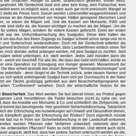
nd die Ursachen. Hunger ist daher, strafrechtlich gesehen, immer Mord.
 geahndet. Mit Gentechnik lässt sich aber kein Krieg, kein Patriarchat, kein
selbst wenn es möglich wäre, es wäre auch gar nicht erwünscht. Mangel ist
g. Er treibt die Preise hoch. Darum werden Lebensmittel weggeschmissen und
 Interesse an der Abwesenheit von Hunger. Hätten genügend Menschen Land
hten, so wären die Mägen voll. Und die Kassen von Monsanto, KWS und
rate sind dafür da, die Kassen wichtiger zu machen als die Mägen. Um die
 für vollere Mägen, sondern für vollere Kassen geforscht. Eines der ersten
nik war die Unfruchtbarmachung des Saatgutes. Diese Idee hatten die
f um das Aus des freien Zugangs zu Saatgut schwelt schon lange und ist in
 und Sortenschutz wiederzufinden. Doch mit der Gentechnik witterten die
gehend technisch verhindert werden, dass LandwirtInnen einfach einen Teil
r, noch dreister, selbst anfangen würden, mit dem Saatgut zu züchten. Jetzt
ssäen selbst umbringen, d.h. steril werden. Jedes Jahr müssten dann die
 welch ein Geschäft. Für alle die, die dazu das Geld nicht hätten, würde es
her eine Operation zur Erzeugung von Hunger gewesen. Massenmord der
. Die Idee erhielt deshalb den bösen Beinamen "Terminatortechnologie" und
ar jedenfalls - denn längst ist die Technik zurück, unter neuem Namen und
, das sich selbst umbringende Saatgut kann sich per Durchwuchs in der Natur
jetzt ein Ökohit, großzügig gefördert aus dem Biosicherheitsprogramm der
en "Confinement" versehen. Doch der wirtschaftliche Nutzen für die
er
Biosicherheit
. Das Wort werden Sie fast überall hören, wo Protest gegen
 ganzen Land herumfahren, die Felder besuchen (nicht zu nahe ran, von
dass die Anwälte von Monsanto & Co. und schließlich die Zivilgerichte, um
rall kommt das beruhigende: Hier geschieht Sicherheitsforschung. Tatsächlich
eblich der Erforschung von Auswirkungen auf Umwelt und Gesundheit dienen,
 als KämpferIn gegen die Erforschung der Risiken? Doch eigentlich müsste
ik fast nur in Form von Sicherheitsforschung in der Landschaft vorkommt,
endwo werden Pflanzen oder Verfahren entwickelt, vielerorts aber die
 nie entwickelten Pflanzen? Kann so nicht stimmen. Und stimmt auch nicht.
uer anguckt, stellt fest, dass hier andere Sachen untersucht werden als die,