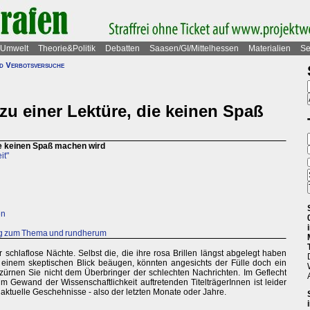
Umwelt
Theorie&Politik
Debatten
Saasen/GI/Mittelhessen
Materialien
Se
nd Verbotsversuche
zu einer Lektüre, die keinen Spaß
ie keinen Spaß machen wird
it"
en
ag zum Thema und rundherum
 schlaflose Nächte. Selbst die, die ihre rosa Brillen längst abgelegt haben
 einem skeptischen Blick beäugen, könnten angesichts der Fülle doch ein
 zürnen Sie nicht dem Überbringer der schlechten Nachrichten. Im Geflecht
 Gewand der Wissenschaftlichkeit auftretenden TitelträgerInnen ist leider
r aktuelle Geschehnisse - also der letzten Monate oder Jahre.