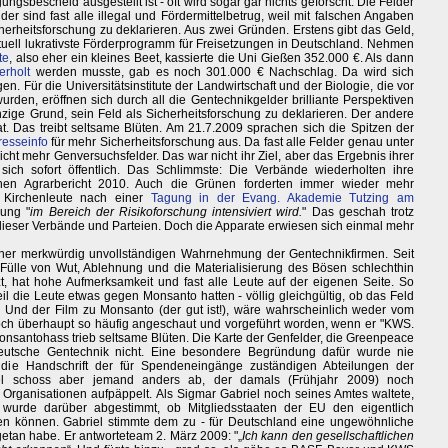
gsbescheid ausgestellt ist - oft wird sogar gar nichts geforscht. Die Felder
er sind fast alle illegal und Fördermittelbetrug, weil mit falschen Angaben
cherheitsforschung zu deklarieren. Aus zwei Gründen. Erstens gibt das Geld,
tuell lukrativste Förderprogramm für Freisetzungen in Deutschland. Nehmen
te
, also eher ein kleines Beet, kassierte die Uni Gießen 352.000 €. Als dann
erholt
werden musste, gab es noch 301.000 € Nachschlag. Da wird sich
. Für die Universitätsinstitute der Landwirtschaft und der Biologie, die vor
den, eröffnen sich durch all die Gentechnikgelder brilliante Perspektiven
einzige Grund, sein Feld als Sicherheitsforschung zu deklarieren. Der andere
t. Das treibt seltsame Blüten. Am 21.7.2009 sprachen sich die Spitzen der
resseinfo
für mehr Sicherheitsforschung aus. Da fast alle Felder genau unter
icht mehr Genversuchsfelder. Das war nicht ihr Ziel, aber das Ergebnis ihrer
 sich sofort öffentlich. Das Schlimmste: Die Verbände wiederholten ihre
chen Agrarbericht 2010. Auch die Grünen forderten immer wieder mehr
n Kirchenleute nach einer
Tagung in der Evang. Akademie Tutzing am
hung "
im Bereich der Risikoforschung intensiviert wird.
" Das geschah trotz
ieser Verbände und Parteien. Doch die Apparate erwiesen sich einmal mehr
einer merkwürdig unvollständigen Wahrnehmung der Gentechnikfirmen. Seit
e Fülle von Wut, Ablehnung und die Materialisierung des Bösen schlechthin
t, hat hohe Aufmerksamkeit und fast alle Leute auf der eigenen Seite. So
l die Leute etwas gegen Monsanto hatten - völlig gleichgültig, ob das Feld
 Und der Film zu Monsanto (der gut ist!), wäre wahrscheinlich weder vom
och überhaupt so häufig angeschaut und vorgeführt worden, wenn er "KWS.
Monsantohass trieb seltsame Blüten. Die Karte der Genfelder, die Greenpeace
 deutsche Gentechnik nicht. Eine besondere Begründung dafür wurde nie
r die Handschrift der für Spendeneingänge zuständigen Abteilungen der
el schoss aber jemand anders ab, der damals (Frühjahr 2009) noch
Organisationen aufpäppelt. Als Sigmar Gabriel noch seines Amtes waltete,
 wurde darüber abgestimmt, ob Mitgliedsstaaten der EU den eigentlich
n können. Gabriel stimmte dem zu - für Deutschland eine ungewöhnliche
getan habe. Er antworteteam 2. März 2009: "„
Ich kann den gesellschaftlichen