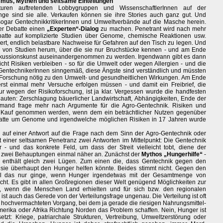
tismus, Mythen und seltsame Einteilungen
en auftretenden Lobbygruppen und WissenschaftlerInnen auf der
nge sind sie alle. Verkaufen können sie ihre Stories auch ganz gut. Und
sogar GentechnikkritikerInnen und Umweltverbände auf die Masche herein.
er Debatte einen
„Experten“-Dialog
zu machen. Penetrant wird nach mehr
batte auf komplizierte Studien über Genome, chemische Reaktionen usw.
dert, endlich belastbare Nachweise für Gefahren auf den Tisch zu legen. Und
nn von Studien herum, über die sie nur Bruchstücke kennen - und am Ende
Diskussionskunst auseinandergenommen zu werden. Irgendwann gibt es dann
t Risiken verbleiben - so für die Umwelt oder wegen Allergien - und die
 GentechnikerInnen sinngemäß, diese Ängste sind verständlich und müssten
orschung nötig zu den Umwelt- und gesundheitlichen Wirkungen. Am Ende
erst einmal mehr Versuche erfolgen müssen - und damit ein Freibrief, die
ur wegen der Risikoforschung, ist ja klar. Vergessen wurde die handfesten
auten: Zerschlagung bäuerlicher Landwirtschaft, Abhängigkeiten, Ende der
iemand frage mehr nach Argumente für die Agro-Gentechnik. Risiken und
 Kauf genommen werden, wenn dem ein beträchtlicher Nutzen gegenüber
ebatte um Genome und irgendwelche möglichen Risiken in 17 Jahren wurde
ch auf einer Antwort auf die Frage nach dem Sinn der Agro-Gentechnik oder
t einer seltsamen Penetranz zwei Antworten im Mittelpunkt: Die Gentechnik
 - und das konkrete Feld, um dass der Streit vielleicht tobt, diene der
e zwei Behauptungen einmal näher an. Zunächst der
Mythos „Hungerhilfe“
-
e enthält gleich zwei Lügen. Zum einen die, dass Gentechnik gegen den
 sie überhaupt den Hunger helfen könnte. Beides stimmt nicht. Gegen den
eil das nur ginge, wenn Hunger irgendetwas mit der Gesamtmenge von
icht. Es gibt in allen Großregionen dieser Welt genügend Möglichkeiten zur
t, wenn die Menschen Land erhielten und für sich bzw. den regionalen
ist auch das Gerede von der Verteilungsfrage ungenau. Die Verteilung ist oft
 hochvermachteten Vorgang, bei dem ja gerade die riesigen Nahrungsmittel-
erika oder Afrika Richtung Norden das Problem schaffen. Nein, Hunger ist
tzt: Kriege, patriarchale Strukturen, Vertreibung, Umweltzerstörung oder