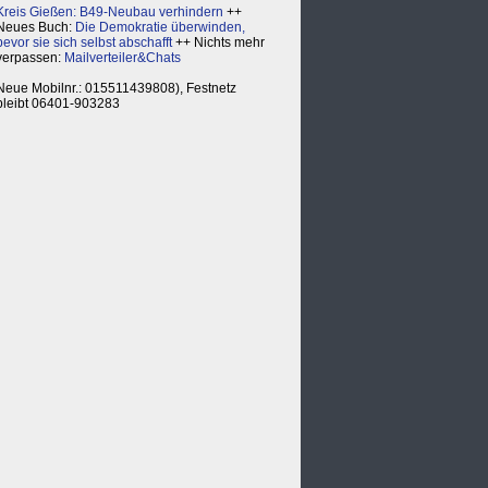
Kreis Gießen: B49-Neubau verhindern
++
Neues Buch:
Die Demokratie überwinden,
bevor sie sich selbst abschafft
++ Nichts mehr
verpassen:
Mailverteiler&Chats
Neue Mobilnr.: 015511439808), Festnetz
bleibt 06401-903283