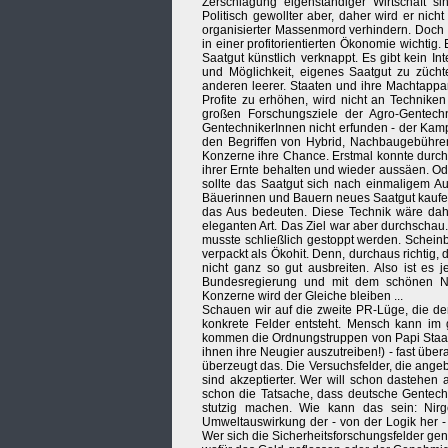
Zerschlagung eigenständiger Wirtschaft si
Politisch gewollter aber, daher wird er nicht
organisierter Massenmord verhindern. Doch 
in einer profitorientierten Ökonomie wichti
Saatgut künstlich verknappt. Es gibt kein
und Möglichkeit, eigenes Saatgut zu züc
anderen leerer. Staaten und ihre Machtappa
Profite zu erhöhen, wird nicht an Techniken
großen Forschungsziele der Agro-Gentech
GentechnikerInnen nicht erfunden - der Kamp
den Begriffen von Hybrid, Nachbaugebühren
Konzerne ihre Chance. Erstmal konnte durch
ihrer Ernte behalten und wieder aussäen. Ode
sollte das Saatgut sich nach einmaligem Au
Bäuerinnen und Bauern neues Saatgut kaufen -
das Aus bedeuten. Diese Technik wäre da
eleganten Art. Das Ziel war aber durchschau
musste schließlich gestoppt werden. Scheinb
verpackt als Ökohit. Denn, durchaus richtig
nicht ganz so gut ausbreiten. Also ist es 
Bundesregierung und mit dem schönen Nam
Konzerne wird der Gleiche bleiben ...
Schauen wir auf die zweite PR-Lüge, die d
konkrete Felder entsteht. Mensch kann im
kommen die Ordnungstruppen von Papi Staat, 
ihnen ihre Neugier auszutreiben!) - fast übe
überzeugt das. Die Versuchsfelder, die ang
sind akzeptierter. Wer will schon dastehen
schon die Tatsache, dass deutsche Gentechn
stutzig machen. Wie kann das sein: Nirg
Umweltauswirkung der - von der Logik her -
Wer sich die Sicherheitsforschungsfelder gena