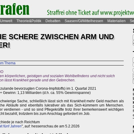
Umwelt
Theorie&Politik
Debatten
Saasen/GI/Mittelhessen
Materialien
Se
DIE SCHERE ZWISCHEN ARM UND
ER!
zum Thema
HO
n körperlichen, geistigen und sozialen Wohlbefindens und nicht solch
 von lässt Krankheit gerade und den Gebrechen.
erzulande bevorzugten Corona-Impfstoffs) im 1. Quartal 2021
++ Gewinn: 1,13 Milliarden (d.h. ca. 55% Gewinnspanne)
schwierige Sache, schließlich lässt sich mit Krankheit mehr Geld machen als
sche Abläufe sind ebenfalls lukrativer als das Sich-kümmern um Menschen.
 verdienen - und so sind Pflegekräfte trotz ihrer bemerkenswert wichtigen
cht bezahlt, trotzdem bis zum Anschlag gefordert im Job.
chiede je nach Reichtum
t fünf Jahren
", auf: hessenschau.de am 5.2.2026