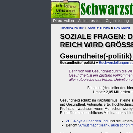
Direct-Action
Antirepression
Organisierung
Theorie&Politik
»
Soziale Themen
»
Gesundheit
SOZIALE FRAGEN: 
REICH WIRD GRÖSS
Gesundheits(-politik)
Gesundheits(-politik)
●
Buchvorstellungen 
Definition von Gesundheit durch die W
Gesundheit ist ein Zustand vollkommene
allein utopische das Fehlen Definition
Biontech (Hersteller des hi
Umsatz 2,05 Milliarden 
Gesundheitsschutz im Kapitalismus ist eine 
mit Gesundheit. Automatisierte, hochtechni
Profitraten wachsen, wenn Menschen weniger
Rolle für ein menschliches Miteinander schle
ZDF-Royale über den Tod
und die Unters
Bericht "
Armut macht krank, auch schon mi