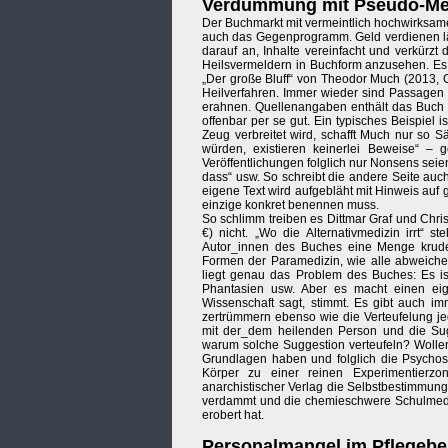
Verdummung mit Pseudo-Medi
Der Buchmarkt mit vermeintlich hochwirksamen
auch das Gegenprogramm. Geld verdienen läs
darauf an, Inhalte vereinfacht und verkürzt 
Heilsvermeldern in Buchform anzusehen. Es gi
„Der große Bluff“ von Theodor Much (2013, Gol
Heilverfahren. Immer wieder sind Passagen in
erahnen. Quellenangaben enthält das Buch so
offenbar per se gut. Ein typisches Beispiel i
Zeug verbreitet wird, schafft Much nur so 
würden, existieren keinerlei Beweise“ – 
Veröffentlichungen folglich nur Nonsens seien
dass“ usw. So schreibt die andere Seite auc
eigene Text wird aufgebläht mit Hinweis auf
einzige konkret benennen muss.
So schlimm treiben es Dittmar Graf und Chris
€) nicht. „Wo die Alternativmedizin irrt“ s
Autor_innen des Buches eine Menge krude
Formen der Paramedizin, wie alle abweiche
liegt genau das Problem des Buches: Es ist 
Phantasien usw. Aber es macht einen ei
Wissenschaft sagt, stimmt. Es gibt auch imm
zertrümmern ebenso wie die Verteufelung jed
mit der_dem heilenden Person und die Sug
warum solche Suggestion verteufeln? Wolle
Grundlagen haben und folglich die Psychos
Körper zu einer reinen Experimentierzon
anarchistischer Verlag die Selbstbestimmun
verdammt und die chemieschwere Schulmedizin
erobert hat.
Personalmangel im Pflegebe