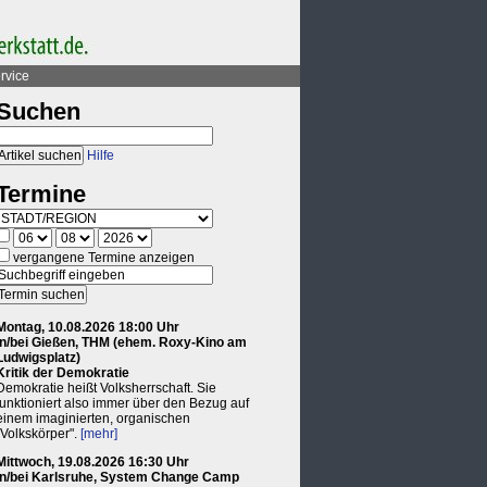
rvice
Suchen
Hilfe
Termine
vergangene Termine anzeigen
Montag, 10.08.2026 18:00 Uhr
in/bei Gießen, THM (ehem. Roxy-Kino am
Ludwigsplatz)
Kritik der Demokratie
Demokratie heißt Volksherrschaft. Sie
funktioniert also immer über den Bezug auf
einem imaginierten, organischen
"Volkskörper".
[mehr]
Mittwoch, 19.08.2026 16:30 Uhr
in/bei Karlsruhe, System Change Camp