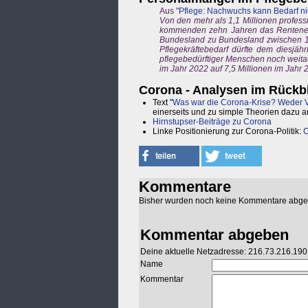
Aus "
Pflege: Nachwuchs kann Bedarf ni
Von den mehr als 1,1 Millionen profess
kommenden zehn Jahren das Renteneintr
Bundesland zu Bundesland zwischen 19
Pflegekräftebedarf dürfte dem diesjä
pflegebedürftiger Menschen noch weitau
im Jahr 2022 auf 7,5 Millionen im Jahr 
Corona - Analysen im Rückb
Text "
Was war die Corona-Krise? Weder V
einerseits und zu simple Theorien dazu a
Hirnstupser-Beiträge zu Corona
Linke Positionierung zur Corona-Politik:
C
Kommentare
Bisher wurden noch keine Kommentare abg
Kommentar abgeben
Deine aktuelle Netzadresse: 216.73.216.190
Name
Kommentar