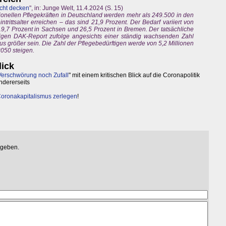
cht decken
", in: Junge Welt, 11.4.2024 (S. 15)
ionellen Pflegekräften in Deutschland werden mehr als 249.500 in den
ittsalter erreichen – das sind 21,9 Prozent. Der Bedarf variiert von
,7 Prozent in Sachsen und 26,5 Prozent in Bremen. Der tatsächliche
hrigen DAK-Report zufolge angesichts einer ständig wachsenden Zahl
s größer sein. Die Zahl der Pflegebedürftigen werde von 5,2 Millionen
2050 steigen.
lick
erschwörung noch Zufall
" mit einem kritischen Blick auf die Coronapolitik
ndererseits
oronakapitalismus zerlegen
!
egeben.