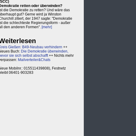
(SCC)
Demokratie retten oder überwinden?
Ist die Demokratie zu retten? Und wäre das
überhaupt gut? Gerne wird ja Winston
Churchill zitiert, der 1947 sagte: "Demokratie
ist die schlechteste Regierungsform - außer
all den anderen Formen".
[mehr]
Weiterlesen
Kreis Gießen: B49-Neubau verhindern
++
Neues Buch:
Die Demokratie überwinden,
bevor sie sich selbst abschafft
++ Nichts mehr
verpassen:
Mailverteiler&Chats
Neue Mobilnr.: 015511439808), Festnetz
bleibt 06401-903283