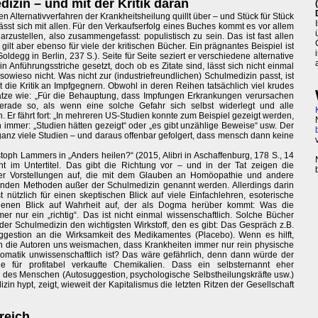
zin – und mit der Kritik daran
 Alternativverfahren der Krankheitsheilung quillt über – und Stück für Stück
st sich mit allen. Für den Verkaufserfolg eines Buches kommt es vor allem
darzustellen, also zusammengefasst: populistisch zu sein. Das ist fast allen
lt aber ebenso für viele der kritischen Bücher. Ein prägnantes Beispiel ist
degg in Berlin, 237 S.). Seite für Seite seziert er verschiedene alternative
 Anführungsstriche gesetzt, doch ob es Zitate sind, lässt sich nicht einmal
wieso nicht. Was nicht zur (industriefreundlichen) Schulmedizin passt, ist
st die Kritik an Impfgegnern. Obwohl in deren Reihen tatsächlich viel krudes
Sätze wie: „Für die Behauptung, dass Impfungen Erkrankungen verursachen
gerade so, als wenn eine solche Gefahr sich selbst widerlegt und alle
. Er fährt fort: „In mehreren US-Studien konnte zum Beispiel gezeigt werden,
h immer: „Studien hätten gezeigt“ oder „es gibt unzählige Beweise“ usw. Der
 ganz viele Studien – und daraus offenbar gefolgert, dass mensch dann keine
toph Lammers in „Anders heilen?“ (2015, Alibri in Aschaffenburg, 178 S., 14
teht im Untertitel. Das gibt die Richtung vor – und in der Tat zeigen die
r Vorstellungen auf, die mit dem Glauben an Homöopathie und andere
nden Methoden außer der Schulmedizin genannt werden. Allerdings darin
nützlich für einen skeptischen Blick auf viele Einfachlehren, esoterische
genen Blick auf Wahrheit auf, der als Dogma herüber kommt: Was die
er nur ein „richtig“. Das ist nicht einmal wissenschaftlich. Solche Bücher
er Schulmedizin den wichtigsten Wirkstoff, den es gibt: Das Gespräch z.B.
gestion an die Wirksamkeit des Medikamentes (Placebo). Wenn es hilft,
n die Autoren uns weismachen, dass Krankheiten immer nur rein physische
omatik unwissenschaftlich ist? Das wäre gefährlich, denn dann würde der
e für profitabel verkaufte Chemikalien. Dass ein selbsternannt eher
g des Menschen (Autosuggestion, psychologische Selbstheilungskräfte usw.)
 hypt, zeigt, wieweit der Kapitalismus die letzten Ritzen der Gesellschaft
reich