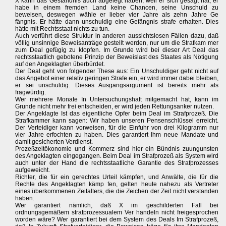
X kann das Geständnis auch abgelegt haben, weil er sich gesagt hat, er
habe in einem fremden Land keine Chancen, seine Unschuld zu
beweisen, deswegen wähle er lieber vier Jahre als zehn Jahre Ge
fängnis. Er hätte dann unschuldig eine Gefängnis strafe erhalten. Dies
hätte mit Rechtsstaat nichts zu tun.
Auch verführt diese Struktur in anderen aussichtslosen Fällen dazu, daß
völlig unsinnige Beweisanträge gestellt werden, nur um die Strafkam mer
zum Deal gefügig zu klopfen. Im Grunde wird bei dieser Art Deal das
rechtsstaatlich gebotene Prinzip der Beweislast des Staates als Nötigung
auf den Angeklagten überbürdet.
Der Deal geht von folgender These aus: Ein Unschuldiger geht nicht auf
das Angebot einer relativ geringen Strafe ein, er wird immer dabei bleiben,
er sei unschuldig. Dieses Ausgangsargument ist bereits mehr als
fragwürdig.
Wer mehrere Monate In Untersuchungshaft mitgemacht hat, kann im
Grunde nicht mehr frei entscheiden, er wird jeden Rettungsanker nutzen.
Der Angeklagte Ist das eigentliche Opfer beim Deal im Strafprozeß. Die
Strafkammer kann sagen: Wir haben unseren Pensenschlüssel erreicht.
Der Verteidiger kann vorweisen, für die Einfuhr von drei Kilogramm nur
vier Jahre erfochten zu haben. Dies garantiert Ihm neue Mandate und
damit gesicherten Verdienst.
Prozeßzeitökonomie und Kommerz sind hier ein Bündnis zuungunsten
des Angeklagten eingegangen. Beim Deal im Strafprozeß als System wird
auch unter der Hand die rechtsstaatliche Garantie des Strafprozesses
aufgeweicht.
Richter, die für ein gerechtes Urteil kämpfen, und Anwälte, die für die
Rechte des Angeklagten kämp fen, gelten heute nahezu als Vertreter
eines überkommenen Zeitalters, die die Zeichen der Zeit nicht verstanden
haben.
Wer garantiert nämlich, daß X im geschilderten Fall bei
ordnungsgemäßem strafprozessualem Ver handeln nicht freigesprochen
worden wäre? Wer garantiert bei dem System des Deals Im Strafprozeß,