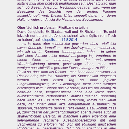
Instanz muß aber politisch unabhängig sein. Deshalb fragt man
sich, ob diesem Anspruch Rechnung getragen wird, wenn die
Besetzung des Gerichts von den großen Parteien
ausgeklüngelt wird. Dieses Urteil spiegelt daher nur deren
Haltung wider, und nicht die Meinung der Bevölkerung.
Oberflächlich prüfen, am Fließband urteilen
David Jungbluth, Ex-Staatsanwalt und Ex-Richter, in: "Es geht
letztlich nur darum, die Akte so schnell wie möglich vom Tisch
zu haben", auf:
telepolis am 14.8.2014
... mir ist dann aber schnell klar geworden, dass - vielleicht
etwas überspitzt formuliert - das Justizsystem, zumindest so,
wie ich es im Saarland kennengelernt habe - in seiner
faktischen Struktur nicht darauf ausgelegt ist, Verfahren in
einem Sinne zu betreiben, die der umfassenden
Wahrheitsfindung dienen, geschweige denn, mehr oder
weniger ausschließlich gerechte Entscheidungen zu fällen. ...
Es ist so, dass man als Richter - man kann dann entweder als
Richter oder, wie ich zunächst, als Staatsanwalt eingesetzt
werden - vom ersten Tag an, ohne jegliche
Eingewöhnungszeit, von Aktenbergen mehr oder weniger
erschlagen wird. Obwohl das Dezernat, das ich am Anfang zu
betreuen hatte, vergleichsweise noch eine leicht unter-
durchschnittliche Verfahrenszahl aufwies (meiner Erinnerung
nach waren es 138 laufende Verfahren), kommt man kaum
dazu, den Inhalt einer Akte einigermaßen ausführlich zu
studieren, geschweige denn zu reflektieren. Dazu kommt, dass
ja, zumindest in der Zivilgerichtsbarkeit, aber teilweise auch im
strafrechtlichen Bereich, in manchen Fällen eigentlich eine
tiefergehende rechtliche Auseinandersetzung mit dem
Sachverhalt zu erfolgen hat. Sich mit etwaigen juristischen
Problemen zu beschäftigen, dafür bleibt allerdings in aller