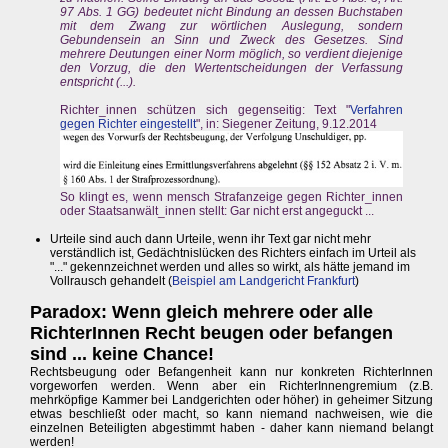
97 Abs. 1 GG) bedeutet nicht Bindung an dessen Buchstaben
mit dem Zwang zur wörtlichen Auslegung, sondern
Gebundensein an Sinn und Zweck des Gesetzes. Sind
mehrere Deutungen einer Norm möglich, so verdient diejenige
den Vorzug, die den Wertentscheidungen der Verfassung
entspricht (...).
Richter_innen schützen sich gegenseitig: Text "
Verfahren
gegen Richter eingestellt
", in: Siegener Zeitung, 9.12.2014
So klingt es, wenn mensch Strafanzeige gegen Richter_innen
oder Staatsanwält_innen stellt: Gar nicht erst angeguckt ...
Urteile sind auch dann Urteile, wenn ihr Text gar nicht mehr
verständlich ist, Gedächtnislücken des Richters einfach im Urteil als
"..." gekennzeichnet werden und alles so wirkt, als hätte jemand im
Vollrausch gehandelt (
Beispiel am Landgericht Frankfurt
)
Paradox: Wenn gleich mehrere oder alle
RichterInnen Recht beugen oder befangen
sind ... keine Chance!
Rechtsbeugung oder Befangenheit kann nur konkreten RichterInnen
vorgeworfen werden. Wenn aber ein RichterInnengremium (z.B.
mehrköpfige Kammer bei Landgerichten oder höher) in geheimer Sitzung
etwas beschließt oder macht, so kann niemand nachweisen, wie die
einzelnen Beteiligten abgestimmt haben - daher kann niemand belangt
werden!