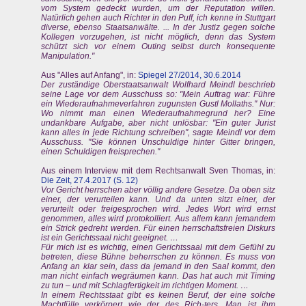
vom System gedeckt wurden, um der Reputation willen.
Natürlich gehen auch Richter in den Puff, ich kenne in Stuttgart
diverse, ebenso Staatsanwälte. ... In der Justiz gegen solche
Kollegen vorzugehen, ist nicht möglich, denn das System
schützt sich vor einem Outing selbst durch konsequente
Manipulation."
Aus "Alles auf Anfang", in:
Spiegel 27/2014, 30.6.2014
Der zuständige Oberstaatsanwalt Wolfhard Meindl beschrieb
seine Lage vor dem Ausschuss so: "Mein Auftrag war: Führe
ein Wiederaufnahmeverfahren zugunsten Gustl Mollaths." Nur:
Wo nimmt man einen Wiederaufnahmegrund her? Eine
undankbare Aufgabe, aber nicht unlösbar: "Ein guter Jurist
kann alles in jede Richtung schreiben", sagte Meindl vor dem
Ausschuss. "Sie können Unschuldige hinter Gitter bringen,
einen Schuldigen freisprechen."
Aus einem Interview mit dem Rechtsanwalt Sven Thomas, in:
Die Zeit, 27.4.2017 (S. 12)
Vor Gericht herrschen aber völlig andere Gesetze. Da oben sitz
einer, der verurteilen kann. Und da unten sitzt einer, der
verurteilt oder freigesprochen wird. Jedes Wort wird ernst
genommen, alles wird protokolliert. Aus allem kann jemandem
ein Strick gedreht werden. Für einen herrschaftsfreien Diskurs
ist ein Gerichtssaal nicht geeignet. …
Für mich ist es wichtig, einen Gerichtssaal mit dem Gefühl zu
betreten, diese Bühne beherrschen zu können. Es muss von
Anfang an klar sein, dass da jemand in den Saal kommt, den
man nicht einfach wegräumen kann. Das hat auch mit Timing
zu tun – und mit Schlagfertigkeit im richtigen Moment. …
In einem Rechtsstaat gibt es keinen Beruf, der eine solche
Machtfülle verkörpert wie der des Rich-ters. Man ist ihm