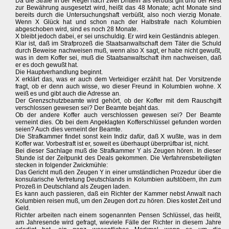
Da die Strafe In der Regel nach zwei Dritteln als verbüßt gilt und der Rest
zur Bewährung ausgesetzt wird, heißt das 48 Monate; acht Monate sind
bereits durch die Untersuchungshaft verbüßt, also noch vierzig Monate.
Wenn X Glück hat und schon nach der Halbstrafe nach Kolumbien
abgeschoben wird, sind es noch 28 Monate.
X bleibt jedoch dabei, er sei unschuldig. Er wird kein Geständnis ablegen.
Klar ist, daß im Strafprozeß die Staatsanwaltschaft dem Täter die Schuld
durch Beweise nachweisen muß, wenn also X sagt, er habe nicht gewußt,
was in dem Koffer sei, muß die Staatsanwaltschaft ihm nachweisen, daß
er es doch gewußt hat.
Die Hauptverhandlung beginnt.
X erklärt das, was er auch dem Verteidiger erzählt hat. Der Vorsitzende
fragt, ob er denn auch wisse, wo dieser Freund in Kolumbien wohne. X
weiß es und gibt auch die Adresse an.
Der Grenzschutzbeamte wird gehört, ob der Koffer mit dem Rauschgift
verschlossen gewesen sei? Der Beamte bejaht das.
Ob der andere Koffer auch verschlossen gewesen sei? Der Beamte
verneint dies. Ob bei dem Angeklagten Kofferschlüssel gefunden worden
seien? Auch dies verneint der Beamte.
Die Strafkammer findet sonst kein Indiz dafür, daß X wußte, was in dem
Koffer war. Vorbestraft ist er, soweit es überhaupt überprüfbar ist, nicht.
Bei dieser Sachlage muß die Strafkammer Y als Zeugen hören. In dieser
Stunde ist der Zeitpunkt des Deals gekommen. Die Verfahrensbeteiligten
stecken in folgender Zwickmühle:
Das Gericht muß den Zeugen Y in einer umständlichen Prozedur über die
konsularische Vertretung Deutschlands in Kolumbien aufstöbern, ihn zum
Prozeß in Deutschland als Zeugen laden.
Es kann auch passieren, daß ein Richter der Kammer nebst Anwalt nach
Kolumbien reisen muß, um den Zeugen dort zu hören. Dies kostet Zeit und
Geld.
Richter arbeiten nach einem sogenannten Pensen Schlüssel, das heißt,
am Jahresende wird gefragt, wieviele Fälle der Richter in diesem Jahre