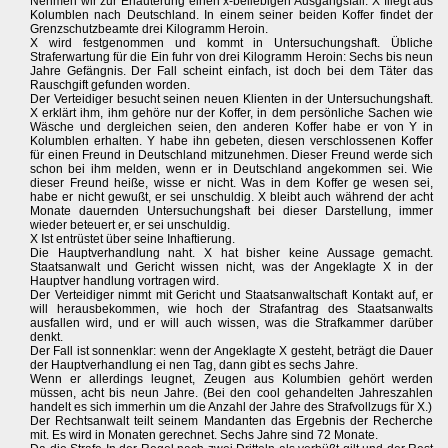
Nehmen wir zur Erläuterung einen x-beliebigen Ausgangsfall. X fliegt aus
Kolumblen nach Deutschland. In einem seiner beiden Koffer findet der
Grenzschutzbeamte drei Kilogramm Heroin.
X wird festgenommen und kommt in Untersuchungshaft. Übliche
Straferwartung für die Ein fuhr von drei Kilogramm Heroin: Sechs bis neun
Jahre Gefängnis. Der Fall scheint einfach, ist doch bei dem Täter das
Rauschgift gefunden worden.
Der Verteidiger besucht seinen neuen Klienten in der Untersuchungshaft.
X erklärt ihm, ihm gehöre nur der Koffer, in dem persönliche Sachen wie
Wäsche und dergleichen seien, den anderen Koffer habe er von Y in
Kolumblen erhalten. Y habe ihn gebeten, diesen verschlossenen Koffer
für einen Freund in Deutschland mitzunehmen. Dieser Freund werde sich
schon bei ihm melden, wenn er in Deutschland angekommen sei. Wie
dieser Freund heiße, wisse er nicht. Was in dem Koffer ge wesen sei,
habe er nicht gewußt, er sei unschuldig. X bleibt auch während der acht
Monate dauernden Untersuchungshaft bei dieser Darstellung, immer
wieder beteuert er, er sei unschuldig.
X Ist entrüstet über seine Inhaftierung.
Die Hauptverhandlung naht. X hat bisher keine Aussage gemacht.
Staatsanwalt und Gericht wissen nicht, was der Angeklagte X in der
Hauptver handlung vortragen wird.
Der Verteidiger nimmt mit Gericht und Staatsanwaltschaft Kontakt auf, er
will herausbekommen, wie hoch der Strafantrag des Staatsanwalts
ausfallen wird, und er will auch wissen, was die Strafkammer darüber
denkt.
Der Fall ist sonnenklar: wenn der Angeklagte X gesteht, beträgt die Dauer
der Hauptverhandlung ei nen Tag, dann gibt es sechs Jahre.
Wenn er allerdings leugnet, Zeugen aus Kolumbien gehört werden
müssen, acht bis neun Jahre. (Bei den cool gehandelten Jahreszahlen
handelt es sich immerhin um die Anzahl der Jahre des Strafvollzugs für X.)
Der Rechtsanwalt teilt seinem Mandanten das Ergebnis der Recherche
mit. Es wird in Monaten gerechnet. Sechs Jahre sind 72 Monate.