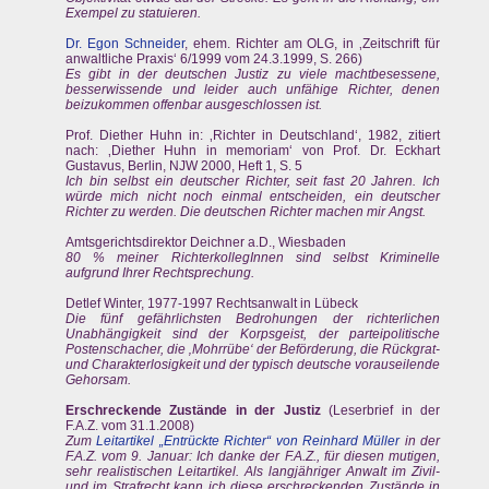
Exempel zu statuieren.
Dr. Egon Schneider
, ehem. Richter am OLG, in ‚Zeitschrift für
anwaltliche Praxis‘ 6/1999 vom 24.3.1999, S. 266)
Es gibt in der deutschen Justiz zu viele machtbesessene,
besserwissende und leider auch unfähige Richter, denen
beizukommen offenbar ausgeschlossen ist.
Prof. Diether Huhn in: ‚Richter in Deutschland‘, 1982, zitiert
nach: ‚Diether Huhn in memoriam‘ von Prof. Dr. Eckhart
Gustavus, Berlin, NJW 2000, Heft 1, S. 5
Ich bin selbst ein deutscher Richter, seit fast 20 Jahren. Ich
würde mich nicht noch einmal entscheiden, ein deutscher
Richter zu werden. Die deutschen Richter machen mir Angst.
Amtsgerichtsdirektor Deichner a.D., Wiesbaden
80 % meiner RichterkollegInnen sind selbst Kriminelle
aufgrund Ihrer Rechtsprechung.
Detlef Winter, 1977-1997 Rechtsanwalt in Lübeck
Die fünf gefährlichsten Bedrohungen der richterlichen
Unabhängigkeit sind der Korpsgeist, der parteipolitische
Postenschacher, die ‚Mohrrübe‘ der Beförderung, die Rückgrat-
und Charakterlosigkeit und der typisch deutsche vorauseilende
Gehorsam.
Erschreckende Zustände in der Justiz
(Leserbrief in der
F.A.Z. vom 31.1.2008)
Zum
Leitartikel „Entrückte Richter“ von Reinhard Müller
in der
F.A.Z. vom 9. Januar: Ich danke der F.A.Z., für diesen mutigen,
sehr realistischen Leitartikel. Als langjähriger AnwaIt im Zivil-
und im Strafrecht kann ich diese erschreckenden Zustände in