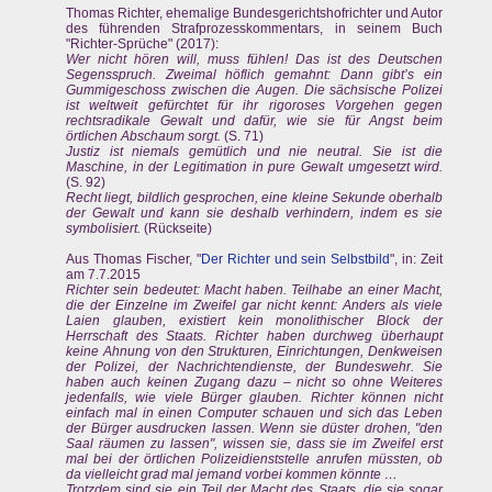
Thomas Richter, ehemalige Bundesgerichtshofrichter und Autor
des führenden Strafprozesskommentars, in seinem Buch
"Richter-Sprüche" (2017):
Wer nicht hören will, muss fühlen! Das ist des Deutschen
Segensspruch. Zweimal höflich gemahnt: Dann gibt’s ein
Gummigeschoss zwischen die Augen. Die sächsische Polizei
ist weltweit gefürchtet für ihr rigoroses Vorgehen gegen
rechtsradikale Gewalt und dafür, wie sie für Angst beim
örtlichen Abschaum sorgt.
(S. 71)
Justiz ist niemals gemütlich und nie neutral. Sie ist die
Maschine, in der Legitimation in pure Gewalt umgesetzt wird.
(S. 92)
Recht liegt, bildlich gesprochen, eine kleine Sekunde oberhalb
der Gewalt und kann sie deshalb verhindern, indem es sie
symbolisiert.
(Rückseite)
Aus Thomas Fischer, "
Der Richter und sein Selbstbild
", in: Zeit
am 7.7.2015
Richter sein bedeutet: Macht haben. Teilhabe an einer Macht,
die der Einzelne im Zweifel gar nicht kennt: Anders als viele
Laien glauben, existiert kein monolithischer Block der
Herrschaft des Staats. Richter haben durchweg überhaupt
keine Ahnung von den Strukturen, Einrichtungen, Denkweisen
der Polizei, der Nachrichtendienste, der Bundeswehr. Sie
haben auch keinen Zugang dazu – nicht so ohne Weiteres
jedenfalls, wie viele Bürger glauben. Richter können nicht
einfach mal in einen Computer schauen und sich das Leben
der Bürger ausdrucken lassen. Wenn sie düster drohen, "den
Saal räumen zu lassen", wissen sie, dass sie im Zweifel erst
mal bei der örtlichen Polizeidienststelle anrufen müssten, ob
da vielleicht grad mal jemand vorbei kommen könnte …
Trotzdem sind sie ein Teil der Macht des Staats, die sie sogar