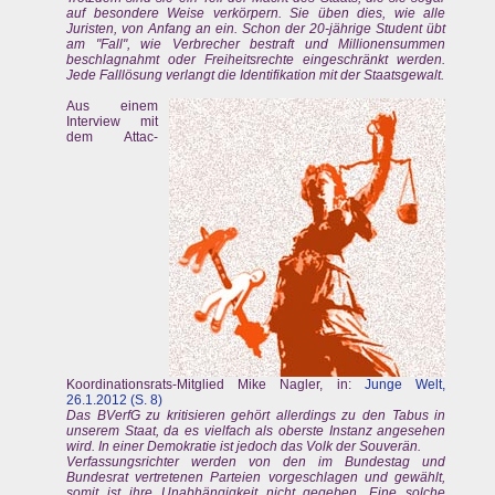
auf besondere Weise verkörpern. Sie üben dies, wie alle
Juristen, von Anfang an ein. Schon der 20-jährige Student übt
am "Fall", wie Verbrecher bestraft und Millionensummen
beschlagnahmt oder Freiheitsrechte eingeschränkt werden.
Jede Falllösung verlangt die Identifikation mit der Staatsgewalt.
Aus einem
Interview mit
dem Attac-
Koordinationsrats-Mitglied Mike Nagler, in:
Junge Welt,
26.1.2012 (S. 8)
Das BVerfG zu kritisieren gehört allerdings zu den Tabus in
unserem Staat, da es vielfach als oberste Instanz angesehen
wird. In einer Demokratie ist jedoch das Volk der Souverän.
Verfassungsrichter werden von den im Bundestag und
Bundesrat vertretenen Parteien vorgeschlagen und gewählt,
somit ist ihre Unabhängigkeit nicht gegeben. Eine solche