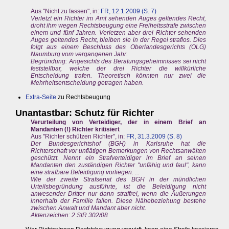
Aus "Nicht zu fassen", in:
FR, 12.1.2009 (S. 7)
Verletzt ein Richter im Amt sehenden Auges geltendes Recht,
droht ihm wegen Rechtsbeugung eine Freiheitsstrafe zwischen
einem und fünf Jahren. Verletzen aber drei Richter sehenden
Auges geltendes Recht, bleiben sie in der Regel straflos. Dies
folgt aus einem Beschluss des Oberlandesgerichts (OLG)
Naumburg vom vergangenen Jahr.
Begründung: Angesichts des Beratungsgeheimnisses sei nicht
feststellbar, welche der drei Richter die willkürliche
Entscheidung trafen. Theoretisch könnten nur zwei die
Mehrheitsentscheidung getragen haben.
Extra-Seite
zu Rechtsbeugung
Unantastbar: Schutz für Richter
Verurteilung von Verteidiger, der in einem Brief an
Mandanten (!) Richter kritisiert
Aus "Richter schützen Richter", in:
FR, 31.3.2009 (S. 8)
Der Bundesgerichtshof (BGH) in Karlsruhe hat die
Richterschaft vor unflätigen Bemerkungen von Rechtsanwälten
geschützt. Nennt ein Strafverteidiger im Brief an seinen
Mandanten den zuständigen Richter "unfähig und faul", kann
eine strafbare Beleidigung vorliegen. ...
Wie der zweite Strafsenat des BGH in der mündlichen
Urteilsbegründung ausführte, ist die Beleidigung nicht
anwesender Dritter nur dann straffrei, wenn die Äußerungen
innerhalb der Familie fallen. Diese Nähebeziehung bestehe
zwischen Anwalt und Mandant aber nicht.
Aktenzeichen: 2 StR 302/08