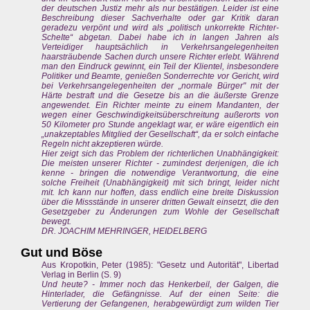
der deutschen Justiz mehr als nur bestätigen. Leider ist eine
Beschreibung dieser Sachverhalte oder gar Kritik daran
geradezu verpönt und wird als „politisch unkorrekte Richter-
ScheIte“ abgetan. Dabei habe ich in langen Jahren als
Verteidiger hauptsächlich in Verkehrsangelegenheiten
haarsträubende Sachen durch unsere Richter erlebt. Während
man den Eindruck gewinnt, ein Teil der Klientel, insbesondere
Politiker und Beamte, genießen Sonderrechte vor Gericht, wird
bei Verkehrsangelegenheiten der „normale Bürger" mit der
Härte bestraft und die Gesetze bis an die äußerste Grenze
angewendet. Ein Richter meinte zu einem Mandanten, der
wegen einer Geschwindigkeitsüberschreitung außerorts von
50 Kilometer pro Stunde angeklagt war, er wäre eigentlich ein
„unakzeptables Mitglied der Gesellschaft“, da er solch einfache
Regeln nicht akzeptieren würde.
Hier zeigt sich das Problem der richterIichen Unabhängigkeit:
Die meisten unserer Richter - zumindest derjenigen, die ich
kenne - bringen die notwendige Verantwortung, die eine
solche Freiheit (Unabhängigkeit) mit sich bringt, leider nicht
mit. Ich kann nur hoffen, dass endlich eine breite Diskussion
über die Missstände in unserer dritten Gewalt einsetzt, die den
Gesetzgeber zu Änderungen zum Wohle der Gesellschaft
bewegt.
DR. JOACHIM MEHRINGER, HEIDELBERG
Gut und Böse
Aus Kropotkin, Peter (1985): "Gesetz und Autorität", Libertad
Verlag in Berlin (S. 9)
Und heute? - Immer noch das Henkerbeil, der Galgen, die
Hinterlader, die Gefängnisse. Auf der einen Seite: die
Vertierung der Gefangenen, herabgewürdigt zum wilden Tier