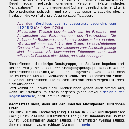
Regel sogar politisch orientierte Personen (Parteimitglieder,
Mandatsträger*innen und integriert und Sphären gesellschaftlicher Eliten).
Sie entscheiden politisch - und sollen das sogar ... sagt die gleiche
Institution, die von "rationaler Argumentation" palavert:
Aus dem
Beschluss des Bundesverfassungsgerichts vom
14.2.1973
(Az. 1 BvR 112/65)
Richterliche Tätigkeit besteht nicht nur im Erkennen und
Aussprechen von Entscheidungen des Gesetzgebers. Die
Aufgabe der Rechtsprechung kann es insbesondere erfordern,
Wertvorstellungen, die […] in den Texten der geschriebenen
Gesetze nicht oder nur unvollkommen zum Ausdruck gelangt
sind, in einem Akt bewertenden Erkennens, dem auch
willenhafte Elemente nicht fehlen, ans Licht zu bringen.
Richter*innen - die einzige Berufsgruppe, die Straftaten begehen darf.
Bekannt war ja schon der Rechtsbeugungsparagraph. Danach werden
Richter*innen nur bestraft, wenn ihnen nachgewiesen werden kann, dass
sie es besser wussten. Nichtwissen schützt bei niemensch vor Strafe -
außer bei Richter*innen. Die müssen sich von Berufs wegen mit Recht
nicht auskennen.
Jetzt kommt neu etwas hinzu: Richter*innen gehen auch straffrei aus,
wenn sie Straftaten im Stress begehen (siehe Artikel "
Richter dürfen
Regeln brechen
", in: ND am 21.5.2022).
Rechtsstaat heißt, dass auf den meisten Machtposten JuristInnen
sitzen.
Ein Blick auf die Landesregierung Hessen in 2009: Ministerpräsident
Koch (Jurist). Vize und Justizminister Hahn (Jurist). Innenminister Bouffier
(Jurist). Sozialminister Banzer (Jurist). Finanzminister Weimar (Jurist).
Umweltministerin Lautenschläger (Juristin). ++
mehr