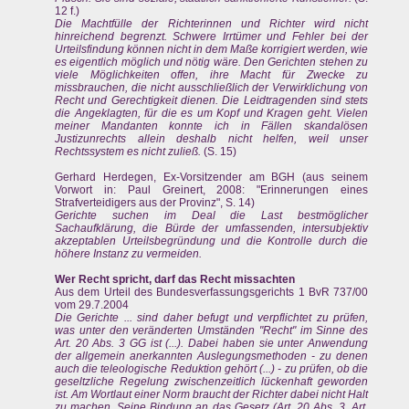
12 f.)
Die Machtfülle der Richterinnen und Richter wird nicht
hinreichend begrenzt. Schwere Irrtümer und Fehler bei der
Urteilsfindung können nicht in dem Maße korrigiert werden, wie
es eigentlich möglich und nötig wäre. Den Gerichten stehen zu
viele Möglichkeiten offen, ihre Macht für Zwecke zu
missbrauchen, die nicht ausschließlich der Verwirklichung von
Recht und Gerechtigkeit dienen. Die Leidtragenden sind stets
die Angeklagten, für die es um Kopf und Kragen geht. Vielen
meiner Mandanten konnte ich in Fällen skandalösen
Justizunrechts allein deshalb nicht helfen, weil unser
Rechtssystem es nicht zuließ.
(S. 15)
Gerhard Herdegen, Ex-Vorsitzender am BGH (aus seinem
Vorwort in: Paul Greinert, 2008: "Erinnerungen eines
Strafverteidigers aus der Provinz", S. 14)
Gerichte suchen im Deal die Last bestmöglicher
Sachaufklärung, die Bürde der umfassenden, intersubjektiv
akzeptablen Urteilsbegründung und die Kontrolle durch die
höhere Instanz zu vermeiden.
Wer Recht spricht, darf das Recht missachten
Aus dem Urteil des Bundesverfassungsgerichts 1 BvR 737/00
vom 29.7.2004
Die Gerichte ... sind daher befugt und verpflichtet zu prüfen,
was unter den veränderten Umständen "Recht" im Sinne des
Art. 20 Abs. 3 GG ist (...). Dabei haben sie unter Anwendung
der allgemein anerkannten Auslegungsmethoden - zu denen
auch die teleologische Reduktion gehört (...) - zu prüfen, ob die
geseltzliche Regelung zwischenzeitlich lückenhaft geworden
ist. Am Wortlaut einer Norm braucht der Richter dabei nicht Halt
zu machen. Seine Bindung an das Gesetz (Art. 20 Abs. 3, Art.