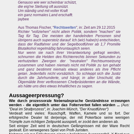
Genauso wie wer scheinbar schützt,
die eig'ne Stellung oft ausnützt.
Um ständig und mit voller Kraft
ein ganz normales Land erschafft.
jaybee
Aus Thomas Fischer, "
Rechtswelten
", in: Zeit am 29.12.2015
Richter "vollziehen" nicht allein Politik, sondern "machen" sie
Tag für Tag. Die meisten der handelnden Personen sind
übrigens auch superstolz darauf: Ich (wir) habe(n) entschieden,
dass der Radfahrer und der Segelbootführer ab 1,7 Promille
Blutalkohol regelmäßig fahruntauglich seien.
Nur wenn sie nach ihrer Verantwortung gefragt werden,
schnurren die Helden des Richterrechts binnen Sekunden zu
verhutzelten Zwergen der "neutralen" Rechtsumsetzung
zusammen und haben niemals nicht mit Politik zu tun gehabt
und ganz bestimmt niemals etwas anderes als ihre Pflicht
getan. Jedenfalls nicht vorsätzlich. So schleppt sich die Justiz
durch die Jahrhunderte, und hängt, in aller Unschuld, die
Ölgemälde Ihrer verflossenen Chefpräsidenten an die Wände,
als hätte uns dies etwas Inhaltliches zu sagen.
Aussageerpressung?
Wie durch prozessorale Nebenabsprache Geständnisse erzwungen
werden - die eigentlich unter das Folterverbot fallen würden ...
(Aus:
"Deal im Strafprozess", in: Joachim Münch, "Der Knastführer")
Verdealt wird vieles: Rauschgift, Waffen, Kamele und so fort. Der
erfolgreiche Dealer Ist derjenige, der mit Pokerface seine wenigen
Trümpfe zum richtigen Zeitpunkt ausspielt, er zockt den anderen ab.
Seit einiger Zeit wird in deutschen Gefängnissen mit der Ware Recht
gedealt. Ein verwegenes Spiel von Profi-Juristen.