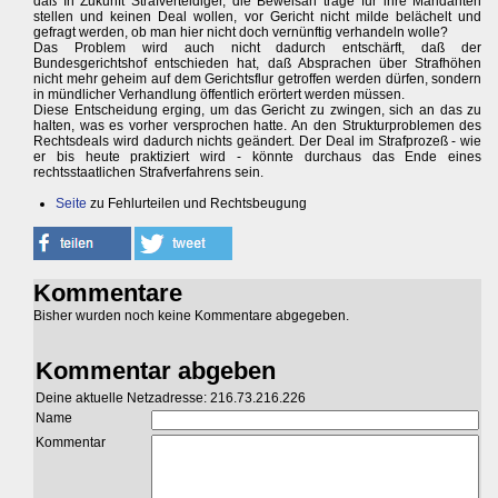
daß In Zukunft Strafverteidiger, die Beweisan träge für ihre Mandanten
stellen und keinen Deal wollen, vor Gericht nicht milde belächelt und
gefragt werden, ob man hier nicht doch vernünftig verhandeln wolle?
Das Problem wird auch nicht dadurch entschärft, daß der
Bundesgerichtshof entschieden hat, daß Absprachen über Strafhöhen
nicht mehr geheim auf dem Gerichtsflur getroffen werden dürfen, sondern
in mündlicher Verhandlung öffentlich erörtert werden müssen.
Diese Entscheidung erging, um das Gericht zu zwingen, sich an das zu
halten, was es vorher versprochen hatte. An den Strukturproblemen des
Rechtsdeals wird dadurch nichts geändert. Der Deal im Strafprozeß - wie
er bis heute praktiziert wird - könnte durchaus das Ende eines
rechtsstaatlichen Strafverfahrens sein.
Seite
zu Fehlurteilen und Rechtsbeugung
Kommentare
Bisher wurden noch keine Kommentare abgegeben.
Kommentar abgeben
Deine aktuelle Netzadresse: 216.73.216.226
Name
Kommentar