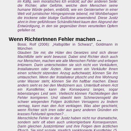
im Käfig, sein moralisches Ich erstickt; auf der anderen Seite:
die Richter, aller Gefühle, welche dem Menschen seine
humane Würde geben, entblößt, wie ein Geisterseher in einer
Welt voll juristischer Hirngespinnste lebend, mit Wohlbehagen
die trockene oder blutige Guillotine anwendend. Diese Justiz
ahnt in ihrer gefühllosen Schändlichkeit kaum den Abgrund der
Entwürdigung, in den sie gegenüber ihren verurteilten Opfern
gefallen ist.
Wenn RichterInnen Fehler machen ...
Bossi, Rolf (2006): „Halbgötter in Schwarz“, Goldmann in
München
Glauben Sie mir, die Hüter des Gesetzes sind sich dieser
Machtfülle sehr wohl bewusst. Dabei sind Richter doch auch
nur Menschen, machen wie alle Menschen Fehler und erliegen
Irrtümern. Darin unterscheiden sie sich nicht von Verkäufern,
Installateuren oder Ärzten. Aber wenn ein Verkäufer Ihnen
einen schlecht sitzenden Anzug aufschwatzt, können Sie ihn
umtauschen. Wenn der Installateur pfuscht und ihre Wohnung
unter Wasser steht, können Sie ihn haftbar machen. Etwas
anders sieht es bei den Medizinern aus. Unterläuft einem Arzt
ein Kunstfehler, kann die Konsequenz langes, sogar
lebenslanges Leid sein. Vielleicht können Fachkollegen den
Fehler korrigieren. Und obwohl kein Schmerzensgeld die
schwer wiegenden Folgen ärztlichen Versagens zu lindern
vermag, kann man den Arzt verklagen. Was aber geschieht,
wenn Richter sich irren oder aus ganz anderen Gründen ein
krasses Fehlurteil sprechen? ...
Menschliche Fehler in der Justiz haben nicht nur dramatische,
sondern sehr oft eben auch unkorrigierbare Konsequenzen.
Darin gleichen Justizirrtümer und ihre Folgen dem ärztlichen
Pfusch. Sie sind soziale, staatlich sanktionierte Kunstfehler.
(S.