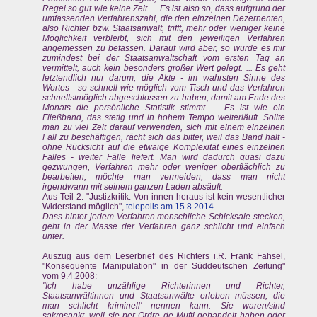
Regel so gut wie keine Zeit. ... Es ist also so, dass aufgrund der
umfassenden Verfahrenszahl, die den einzelnen Dezernenten,
also Richter bzw. Staatsanwalt, trifft, mehr oder weniger keine
Möglichkeit verbleibt, sich mit den jeweiligen Verfahren
angemessen zu befassen. Darauf wird aber, so wurde es mir
zumindest bei der Staatsanwaltschaft vom ersten Tag an
vermittelt, auch kein besonders großer Wert gelegt. ... Es geht
letztendlich nur darum, die Akte - im wahrsten Sinne des
Wortes - so schnell wie möglich vom Tisch und das Verfahren
schnellstmöglich abgeschlossen zu haben, damit am Ende des
Monats die persönliche Statistik stimmt. ... Es ist wie ein
Fließband, das stetig und in hohem Tempo weiterläuft. Sollte
man zu viel Zeit darauf verwenden, sich mit einem einzelnen
Fall zu beschäftigen, rächt sich das bitter, weil das Band halt -
ohne Rücksicht auf die etwaige Komplexität eines einzelnen
Falles - weiter Fälle liefert. Man wird dadurch quasi dazu
gezwungen, Verfahren mehr oder weniger oberflächlich zu
bearbeiten, möchte man vermeiden, dass man nicht
irgendwann mit seinem ganzen Laden absäuft.
Aus Teil 2: "Justizkritik: Von innen heraus ist kein wesentlicher
Widerstand möglich",
telepolis am 15.8.2014
Dass hinter jedem Verfahren menschliche Schicksale stecken,
geht in der Masse der Verfahren ganz schlicht und einfach
unter.
Auszug aus dem Leserbrief des Richters i.R. Frank Fahsel,
"Konsequente Manipulation" in der Süddeutschen Zeitung"
vom 9.4.2008:
"Ich habe unzählige Richterinnen und Richter,
Staatsanwältinnen und Staatsanwälte erleben müssen, die
man schlicht kriminell' nennen kann. Sie waren/sind
sakrosankt, weil sie per Ordre de Mufti gehandelt haben oder