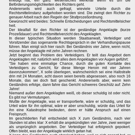
erledigt hat, ein ganz wesentliches Merkmal wenn es um die
Beförderungsmöglichkeiten des Richters geht.
Andererseits wird auch gefragt, wieviele Urteile durch die
Rechtsmittelinstanz aufgehoben worden sind. Die zwingt den Richter zu
genauer Arbeit nach den Regeln der Strafprozeßordnung.
Gewünscht wird beides: Schnelle Entscheidungen und Rechtsmittelsicher
heit.
Der Idealfall für den Richter ist der geständige Angeklagte (kurze
Prozeßdauer) und Rechtsmittelverzicht des Angeklagten.
In dieser typischen Situation werden Staatsanwalt, Verteidiger und
Vorsitzender das sogenannte Rechtsgespräch in der Verhandlungspause
führen. Man einigt sich hier rasch: Bei Geständnis vier Jahre, wenn nicht,
müsse der Angeklagte mit zehn Jahren rechnen.
Jetzt beginnt das Problem des Verteidigers. Er teilt das Angebot dem
Angeklagten mit; natürlich wird alles dem Angeklagten vor Augen geführt:
"Sie haben eine einmalige Chance, durch die guten Kontakte des
Verteidigers zu Gericht, für diese Menge Heroin mit vier Jahren
davonzukommen", X solle überlegen, wahrscheinlich sei eine Halbstrafe
drin mit 24 Monaten, acht davon seien bereits abgesessen, also noch 16
Monate, das sei doch fast geschenkt. Andererseits aber, wenn kein
Geständnis erfolge, dann fahre das Gericht schweres Geschütz auf: Zehn
Jahre!
Niemand außer dem Angeklagten weiß, ob dieser schuldig ist oder nicht.
Es gibt nur Vermutungen.
Wußte der Angeklagte, was er transportierte, wäre er schuldig, und das
Urteil wäre für ihn optimal, wäre er aber unschuldig, würde das Urteil für
ihn eine Katastrophe bedeuten, denn er hätte Anspruch auf einen
Freispruch.
Im geschilderten Fall entscheidet sich X zum Geständnis, nach vier
Stunden ist alles klar: X erhält die angekündigten vier Jahre, zwei weniger
als ursprünglich angeboten. Der Verteidiger hat erfolgreich gepokert.
Offen bleibt, was der Angeklagte wirklich getan hat.