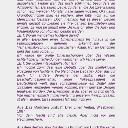
ausgeliefert. Früher war das noch schlimmer, besonders an
Amtsgerichten. Da saßen Leute, zu denen die Justizverwaltung
schon nach wenigen Monaten hätte sagen müssen: Okay, zum
Grundbuchrichter mag es reichen, aber bitte nicht auf die
Menschheit loslassen. Doch niemand hat es diesen Leuten
jemals gesagt, so bleiben sie ihre ganzen Berufsleben lang
Richter. Es müsste längst eine Diskussion über die Aus- und
Weiterbildung von Richtern geführt werden.
ZEIT: Woran mangelt es Richtern dann?
In allen Bereichen eines Unternehmens bis hinaus in die
Führungsetagen gehören Erkenntnisse der
Verhaltensforschung zum beruflichen Alltag. Nur an Gerichten
geht das alles vorbei! …
Ich würde mir große Untersuchungen über das Wesen
richterlicher Entscheidungen wünschen. Ich kenne keine.
ZEIT: Sie wollen intellektuelle Richter?
Ich möchte zumindest eine Debatte über das intellektuelle
Rüstzeug von Richtern. Wo bleibt diese Debatte? Aber das gilt
auch für andere Bereiche der Justiz, etwa die
Beschaffungskriminalität. Jeder Polizeipräsident in
Deutschland weiß, dass schätzungsweise ein Drittel aller
Straftaten vermieden werden könnten, wenn gewisse Drogen
legalisiert würden. Die Erkenntnis ist da, aber es tut sich nichts.
Wie machen einfach immer weiter mit unserem Prinzip: Strafen,
strafen, strafen. Ewas anderes fällt uns nicht ein.
Aus „Das Mädchen Justitia“, Drei Lilien Verlag, Wiesbaden,
1987
Vor dem Recht sind alle gleich. Aber nicht vor den
Rechtsprechern.
Aus dem Beitrag „Von Dreyfus bis Brühne“ von Ulrich Wickert in