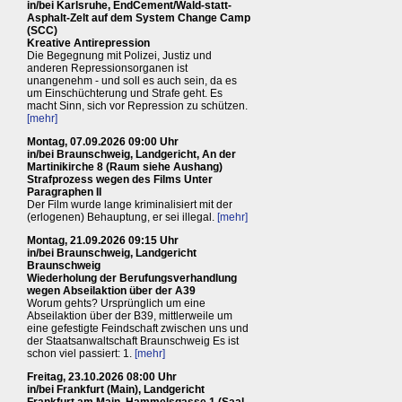
in/bei Karlsruhe, EndCement/Wald-statt-
Asphalt-Zelt auf dem System Change Camp
(SCC)
Kreative Antirepression
Die Begegnung mit Polizei, Justiz und
anderen Repressionsorganen ist
unangenehm - und soll es auch sein, da es
um Einschüchterung und Strafe geht. Es
macht Sinn, sich vor Repression zu schützen.
[mehr]
Montag, 07.09.2026 09:00 Uhr
in/bei Braunschweig, Landgericht, An der
Martinikirche 8 (Raum siehe Aushang)
Strafprozess wegen des Films Unter
Paragraphen II
Der Film wurde lange kriminalisiert mit der
(erlogenen) Behauptung, er sei illegal.
[mehr]
Montag, 21.09.2026 09:15 Uhr
in/bei Braunschweig, Landgericht
Braunschweig
Wiederholung der Berufungsverhandlung
wegen Abseilaktion über der A39
Worum gehts? Ursprünglich um eine
Abseilaktion über der B39, mittlerweile um
eine gefestigte Feindschaft zwischen uns und
der Staatsanwaltschaft Braunschweig Es ist
schon viel passiert: 1.
[mehr]
Freitag, 23.10.2026 08:00 Uhr
in/bei Frankfurt (Main), Landgericht
Frankfurt am Main, Hammelsgasse 1 (Saal