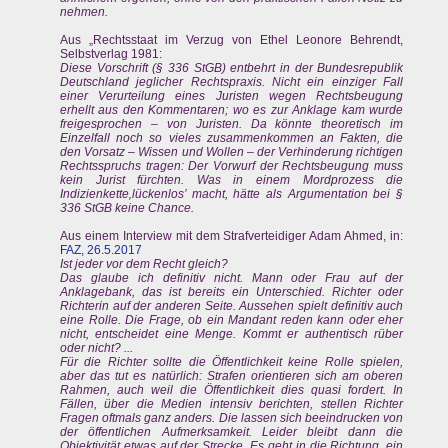
nehmen.
Aus „Rechtsstaat im Verzug von Ethel Leonore Behrendt,
Selbstverlag 1981:
Diese Vorschrift (§ 336 StGB) entbehrt in der Bundesrepublik
Deutschland jeglicher Rechtspraxis. Nicht ein einziger Fall
einer Verurteilung eines Juristen wegen Rechtsbeugung
erhellt aus den Kommentaren; wo es zur Anklage kam wurde
freigesprochen – von Juristen. Da könnte theoretisch im
Einzelfall noch so vieles zusammenkommen an Fakten, die
den Vorsatz – Wissen und Wollen – der Verhinderung richtigen
Rechtsspruchs tragen: Der Vorwurf der Rechtsbeugung muss
kein Jurist fürchten. Was in einem Mordprozess die
Indizienkette‚lückenlos’ macht, hätte als Argumentation bei §
336 StGB keine Chance.
Aus einem Interview mit dem Strafverteidiger Adam Ahmed, in:
FAZ, 26.5.2017
Ist jeder vor dem Recht gleich?
Das glaube ich definitiv nicht. Mann oder Frau auf der
Anklagebank, das ist bereits ein Unterschied. Richter oder
Richterin auf der anderen Seite. Aussehen spielt definitiv auch
eine Rolle. Die Frage, ob ein Mandant reden kann oder eher
nicht, entscheidet eine Menge. Kommt er authentisch rüber
oder nicht? ...
Für die Richter sollte die Öffentlichkeit keine Rolle spielen,
aber das tut es natürlich: Strafen orientieren sich am oberen
Rahmen, auch weil die Öffentlichkeit dies quasi fordert. In
Fällen, über die Medien intensiv berichten, stellen Richter
Fragen oftmals ganz anders. Die lassen sich beeindrucken von
der öffentlichen Aufmerksamkeit. Leider bleibt dann die
Objektivität etwas auf der Strecke. Es geht in die Richtung, ein