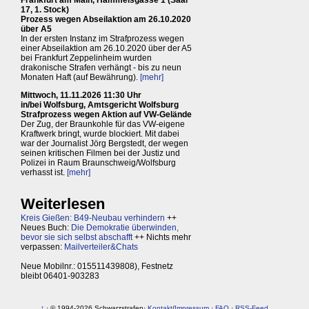
17, 1. Stock)
Prozess wegen Abseilaktion am 26.10.2020
über A5
In der ersten Instanz im Strafprozess wegen
einer Abseilaktion am 26.10.2020 über der A5
bei Frankfurt Zeppelinheim wurden
drakonische Strafen verhängt - bis zu neun
Monaten Haft (auf Bewährung).
[mehr]
Mittwoch, 11.11.2026 11:30 Uhr
in/bei Wolfsburg, Amtsgericht Wolfsburg
Strafprozess wegen Aktion auf VW-Gelände
Der Zug, der Braunkohle für das VW-eigene
Kraftwerk bringt, wurde blockiert. Mit dabei
war der Journalist Jörg Bergstedt, der wegen
seinen kritischen Filmen bei der Justiz und
Polizei in Raum Braunschweig/Wolfsburg
verhasst ist.
[mehr]
Weiterlesen
Kreis Gießen: B49-Neubau verhindern
++
Neues Buch:
Die Demokratie überwinden,
bevor sie sich selbst abschafft
++ Nichts mehr
verpassen:
Mailverteiler&Chats
Neue Mobilnr.: 015511439808), Festnetz
bleibt 06401-903283
↑
· © 1994-2026 Schwarzstrafen·
Kontakt
/
Impressum
·
FAQ
·
RSS-Feed