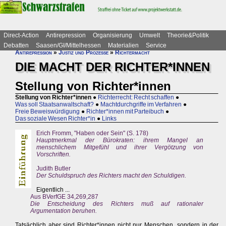
Direct-Action
Antirepression
Organisierung
Umwelt
Theorie&Politik
Debatten
Saasen/GI/Mittelhessen
Materialien
Service
Antirepression
»
Justiz und Prozesse
»
Richtermacht
DIE MACHT DER RICHTER*INNEN
Stellung von Richter*innen
Stellung von Richter*innen
●
Richterrecht: Recht schaffen
●
Was soll Staatsanwaltschaft?
●
Machtdurchgriffe im Verfahren
●
Freie Beweiswürdigung
●
Richter*innen mit Parteibuch
●
Das soziale Wesen Richter*in
●
Links
Erich Fromm, "Haben oder Sein" (S. 178)
Hauptmerkmal der Bürokraten: ihrem Mangel an
menschlichem Mitgefühl und ihrer Vergötzung von
Vorschriften.
Judith Butler
Der Schuldspruch des Richters macht den Schuldigen.
Eigentlich ...
Aus BVerfGE 34,269,287
Die Entscheidung des Richters muß auf rationaler
Argumentation beruhen.
Tatsächlich aber sind Richter*innen nicht nur Menschen, sondern in der