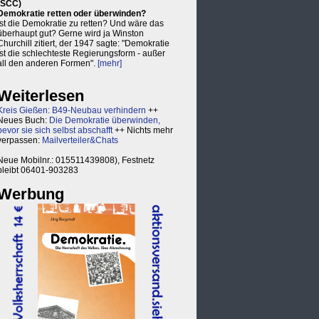
(SCC)
Demokratie retten oder überwinden?
Ist die Demokratie zu retten? Und wäre das
überhaupt gut? Gerne wird ja Winston
Churchill zitiert, der 1947 sagte: "Demokratie
ist die schlechteste Regierungsform - außer
all den anderen Formen".
[mehr]
Weiterlesen
Kreis Gießen: B49-Neubau verhindern
++
Neues Buch:
Die Demokratie überwinden,
bevor sie sich selbst abschafft
++ Nichts mehr
verpassen:
Mailverteiler&Chats
Neue Mobilnr.: 015511439808), Festnetz
bleibt 06401-903283
Werbung