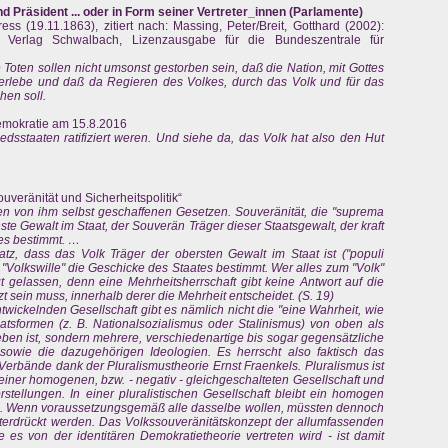
und Präsident ... oder in Form seiner Vertreter_innen (Parlamente)
s (19.11.1863), zitiert nach: Massing, Peter/Breit, Gotthard (2002):
u Verlag Schwalbach, Lizenzausgabe für die Bundeszentrale für
ese Toten sollen nicht umsonst gestorben sein, daß die Nation, mit Gottes
 erlebe und daß da Regieren des Volkes, durch das Volk und für das
hen soll.
mokratie am 15.8.2016
dsstaaten ratifiziert weren. Und siehe da, das Volk hat also den Hut
uveränität und Sicherheitspolitik“
n von ihm selbst geschaffenen Gesetzen. Souveränität, die "suprema
hste Gewalt im Staat, der Souverän Träger dieser Staatsgewalt, der kraft
tes bestimmt. …
tz, dass das Volk Träger der obersten Gewalt im Staat ist ("populi
 "Volkswille" die Geschicke des Staates bestimmt. Wer alles zum "Volk"
gt gelassen, denn eine Mehrheitsherrschaft gibt keine Antwort auf die
sein muss, innerhalb derer die Mehrheit entscheidet. (S. 19)
ntwickelnden Gesellschaft gibt es nämlich nicht die "eine Wahrheit, wie
aatsformen (z. B. Nationalsozialismus oder Stalinismus) von oben als
eben ist, sondern mehrere, verschiedenartige bis sogar gegensätzliche
owie die dazugehörigen Ideologien. Es herrscht also faktisch das
 Verbände dank der Pluralismustheorie Ernst Fraenkels. Pluralismus ist
iner homogenen, bzw. - negativ - gleichgeschalteten Gesellschaft und
orstellungen. In einer pluralistischen Gesellschaft bleibt ein homogen
on. Wenn voraussetzungsgemäß alle dasselbe wollen, müssten dennoch
nterdrückt werden. Das Volkssouveränitätskonzept der allumfassenden
s von der identitären Demokratietheorie vertreten wird - ist damit