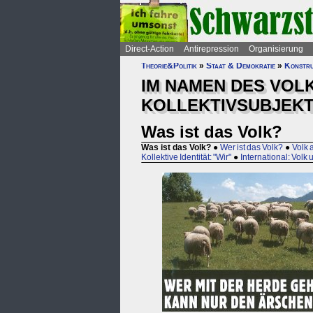
Direct-Action
Antirepression
Organisierung
Theorie&Politik
»
Staat & Demokratie
»
Konstru
IM NAMEN DES VOL
KOLLEKTIVSUBJEK
Was ist das Volk?
Was ist das Volk?
●
Wer ist das Volk?
●
Volk 
Kollektive Identität: "Wir"
●
International: Volk 