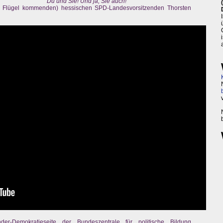
Du und Sie! Und ja, Sie auch!
 Flügel kommenden) hessischen SPD-Landesvorsitzenden Thorsten
der-Demokratieseite der Bundeszentrale für politische Bildung