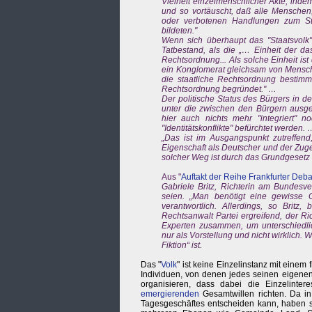
Vielheit einzelmenschlicher Akte, indem 
und so vortäuscht, daß alle Menschen,
oder verbotenen Handlungen zum St
bildeten."
Wenn sich überhaupt das "Staatsvolk" a
Tatbestand, als die „… Einheit der d
Rechtsordnung... Als solche Einheit ist d
ein Konglomerat gleichsam von Mensch
die staatliche Rechtsordnung bestimmt
Rechtsordnung begründet." …
Der politische Status des Bürgers in de
unter die zwischen den Bürgern ausgeh
hier auch nichts mehr "integriert" 
"Identitätskonflikte" befürchtet werden. 
„Das ist im Ausgangspunkt zutreffend
Eigenschaft als Deutscher und der Zuge
solcher Weg ist durch das Grundgesetz v
Aus "
Auftakt der Reihe Frankfurter Deb
Gabriele Britz, Richterin am Bundesve
seien. „Man benötigt eine gewisse Ge
verantwortlich. Allerdings, so Britz
Rechtsanwalt Partei ergreifend, der R
Experten zusammen, um unterschiedlic
nur als Vorstellung und nicht wirklich. 
Fiktion“ ist.
Das "
Volk
" ist keine Einzelinstanz mit einem
Individuen, von denen jedes seinen eigenen,
organisieren, dass dabei die Einzelint
emergierenden
Gesamtwillen richten. Da in 
Tagesgeschäftes entscheiden kann, haben si