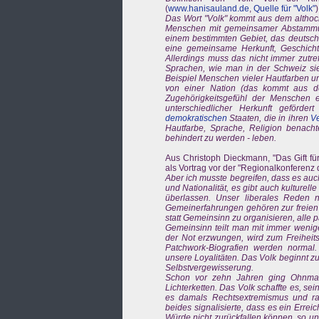
(
www.hanisauland.de
,
Quelle für "Volk"
)
Das Wort "Volk" kommt aus dem althochd
Menschen mit gemeinsamer Abstammun
einem bestimmten Gebiet, das deutsche
eine gemeinsame Herkunft, Geschich
Allerdings muss das nicht immer zutref
Sprachen, wie man in der Schweiz si
Beispiel Menschen vieler Hautfarben un
von einer Nation (das kommt aus d
Zugehörigkeitsgefühl der Menschen
unterschiedlicher Herkunft geförde
demokratischen
Staaten, die in ihren
V
Hautfarbe, Sprache, Religion benacht
behindert zu werden - leben.
Aus Christoph Dieckmann, "Das Gift für
als Vortrag vor der "Regionalkonfere
Aber ich musste begreifen, dass es auch
und Nationalität, es gibt auch kulturel
überlassen. Unser liberales Reden ne
Gemeinerfahrungen gehören zur freien 
statt Gemeinsinn zu organisieren, alle
Gemeinsinn teilt man mit immer weniger
der Not erzwungen, wird zum Freiheit
Patchwork-Biografien werden normal. 
unsere Loyalitäten. Das Volk beginnt z
Selbstvergewisserung.
Schon vor zehn Jahren ging Ohnmach
Lichterketten. Das Volk schaffte es, se
es damals Rechtsextremismus und rassi
beides signalisierte, dass es ein Errei
Würde nicht zurückfallen können, so un