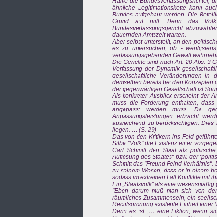
Hälfte die Bundesverfassungsrichter, di
ähnliche Legitimationskette kann auc
Bundes aufgebaut werden. Die Beteili
Grund auf null. Denn das Volk 
Bundesverfassungsgericht abzuwähle
dauernden Amtszeit warten.
Aber selbst unterstellt, an den politis
es zu untersuchen, ob - wenigstens
verfassungsgebenden Gewalt wahrneh
Die Gerichte sind nach Art. 20 Abs. 3
Verfassung der Dynamik gesellschaft
gesellschaftliche Veränderungen in
demselben bereits bei den Konzepten 
der gegenwärtigen Gesellschaft ist Souv
Als konkreter Ausblick erscheint der 
muss die Forderung enthalten, dass d
angepasst werden muss. Da gegenw
Anpassungsleistungen erbracht werde
ausreichend zu berücksichtigen. Dies 
liegen. … (S. 29)
Das von den Kritikern ins Feld geführt
Silbe "Volk" die Existenz einer vorgege
Carl Schmitt den Staat als politisch
Auflösung des Staates" bzw. der "politi
Schmitt das "Freund Feind Verhältnis". 
zu seinem Wesen, dass er in einem bes
sodass im extremen Fall Konflikte mit i
Ein „Staatsvolk“ als eine wesensmäßig 
"Eben darum muß man sich von der ü
räumliches Zusammensein, ein seelisch
Rechtsordnung existente Einheit einer V
Denn es ist „… eine Fiktion, wenn sic