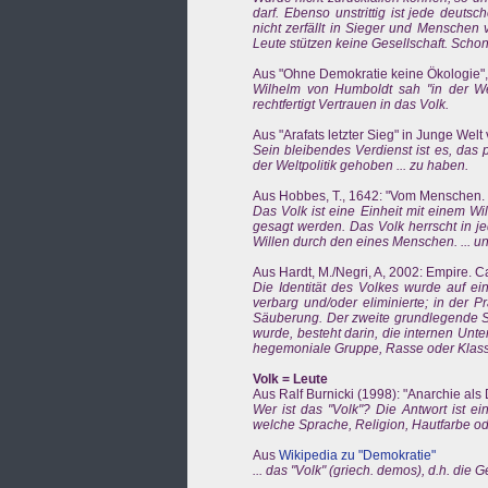
darf. Ebenso unstrittig ist jede deutsc
nicht zerfällt in Sieger und Menschen
Leute stützen keine Gesellschaft. Schon
Aus "Ohne Demokratie keine Ökologie", i
Wilhelm von Humboldt sah "in der Wel
rechtfertigt Vertrauen in das Volk.
Aus "Arafats letzter Sieg" in Junge Welt
Sein bleibendes Verdienst ist es, das 
der Weltpolitik gehoben ... zu haben.
Aus Hobbes, T., 1642: "Vom Menschen.
Das Volk ist eine Einheit mit einem Wi
gesagt werden. Das Volk herrscht in j
Willen durch den eines Menschen. ... un
Aus Hardt, M./Negri, A, 2002: Empire. C
Die Identität des Volkes wurde auf ei
verbarg und/oder eliminierte; in der 
Säuberung. Der zweite grundlegende Sch
wurde, besteht darin, die internen Unt
hegemoniale Gruppe, Rasse oder Klass
Volk = Leute
Aus Ralf Burnicki (1998): "Anarchie als 
Wer ist das "Volk"? Die Antwort ist ein
welche Sprache, Religion, Hautfarbe o
Aus
Wikipedia zu "Demokratie"
... das "Volk" (griech. demos), d.h. die