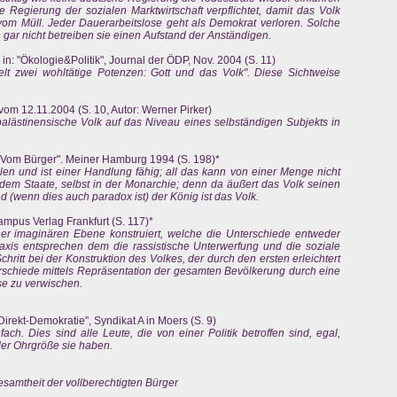
he Regierung der sozialen Marktwirtschaft verpflichtet, damit das Volk
 vom Müll. Jeder Dauerarbeitslose geht als Demokrat verloren. Solche
 gar nicht betreiben sie einen Aufstand der Anständigen.
n: "Ökologie&Politik", Journal der ÖDP, Nov. 2004 (S. 11)
t zwei wohltätige Potenzen: Gott und das Volk". Diese Sichtweise
 vom 12.11.2004 (S. 10, Autor: Werner Pirker)
palästinensische Volk auf das Niveau eines selbständigen Subjekts in
 Vom Bürger". Meiner Hamburg 1994 (S. 198)*
llen und ist einer Handlung fähig; all das kann von einer Menge nicht
edem Staate, selbst in der Monarchie; denn da äußert das Volk seinen
d (wenn dies auch paradox ist) der König ist das Volk.
ampus Verlag Frankfurt (S. 117)*
ner imaginären Ebene konstruiert, welche die Unterschiede entweder
Praxis entsprechen dem die rassistische Unterwerfung und die soziale
ritt bei der Konstruktion des Volkes, der durch den ersten erleichtert
erschiede mittels Repräsentation der gesamten Bevölkerung durch eine
e zu verwischen.
Direkt-Demokratie", Syndikat A in Moers (S. 9)
fach. Dies sind alle Leute, die von einer Politik betroffen sind, egal,
der Ohrgröße sie haben.
 Gesamtheit der vollberechtigten Bürger