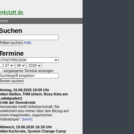
rvice
Suchen
Hilfe
Termine
vergangene Termine anzeigen
Montag, 10.08.2026 18:00 Uhr
in/bei Gießen, THM (ehem. Roxy-Kino am
Ludwigsplatz)
Kritik der Demokratie
Demokratie heißt Volksherrschaft. Sie
funktioniert also immer über den Bezug auf
einem imaginierten, organischen
"Volkskörper".
[mehr]
Mittwoch, 19.08.2026 16:30 Uhr
in/bei Karlsruhe, System Change Camp