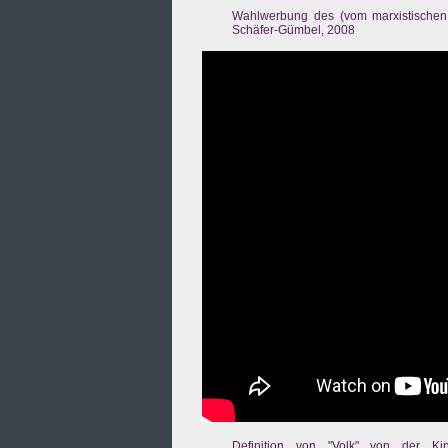
Wahlwerbung des (vom marxistischen
Schäfer-Gümbel, 2008
Definition von "Volk" von der Kin