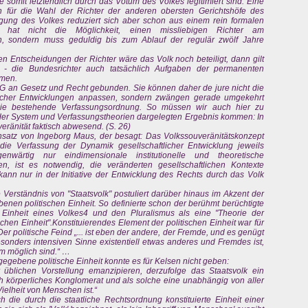
e somit letztendlich durch das Votum des Volkes legitimiert sind. Eine
h für die Wahl der Richter der anderen obersten Gerichtshöfe des
gung des Volkes reduziert sich aber schon aus einem rein formalen
hat nicht die Möglichkeit, einen missliebigen Richter am
n, sondern muss geduldig bis zum Ablauf der regulär zwölf Jahre
chen Entscheidungen der Richter wäre das Volk noch beteiligt, dann gilt
 - die Bundesrichter auch tatsächlich Aufgaben der permanenten
men.
 GG an Gesetz und Recht gebunden. Sie können daher de jure nicht die
licher Entwicklungen anpassen, sondern zwängen gerade umgekehrt
 die bestehende Verfassungsordnung. So müssen wir auch hier zu
der System und Verfassungstheorien dargelegten Ergebnis kommen: In
eränität faktisch abwesend. (S. 26)
Ansatz von Ingeborg Maus, der besagt: Das Volkssouveränitätskonzept
ie Verfassung der Dynamik gesellschaftlicher Entwicklung jeweils
ärtig nur eindimensionale institutionelle und theoretische
n, ist es notwendig, die veränderten gesellschaftlichen Kontexte
kann nur in der Initiative der Entwicklung des Rechts durch das Volk
e Verständnis von "Staatsvolk" postuliert darüber hinaus im Akzent der
benen politischen Einheit. So definierte schon der berühmt berüchtigte
e Einheit eines Volkes4 und den Pluralismus als eine "Theorie der
schen Einheit".Konstituierendes Element der politischen Einheit war für
Der politische Feind „... ist eben der andere, der Fremde, und es genügt
onders intensiven Sinne existentiell etwas anderes und Fremdes ist,
hm möglich sind.“ …
gegebene politische Einheit konnte es für Kelsen nicht geben:
blichen Vorstellung emanzipieren, derzufolge das Staatsvolk ein
 körperliches Konglomerat und als solche eine unabhängig von aller
ielheit von Menschen ist.“
h die durch die staatliche Rechtsordnung konstituierte Einheit einer