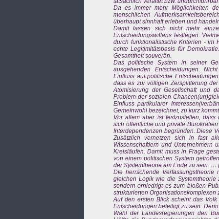
tatsächlich veraltet bzw. undurchführba
Da es immer mehr Möglichkeiten de
menschlichen Aufmerksamkeitsbereic
überhaupt sinnhaft erleben und handel
Damit lassen sich nicht mehr einze
Entscheidungswillens festlegen. Vielm
durch funktionalistische Kriterien - im
echte Legitimitätsbasis für Demokratie
Gesamtheit souverän.
Das politische System in seiner Ge
ausgehenden Entscheidungen. Nicht
Einfluss auf politische Entscheidunge
dass es zur völligen Zersplitterung de
Atomisierung der Gesellschaft und 
Problem der sozialen Chancen(un)glei
Einfluss partikularer Interessen(verb
Gemeinwohl bezeichnet, zu kurz kommt
Vor allem aber ist festzustellen, dass
sich öffentliche und private Bürokratie
Interdependenzen begründen. Diese Ve
Zusätzlich vernetzen sich in fast a
Wissenschaftlern und Unternehmern un
Kreisläufen. Damit muss in Frage gest
von einem politischen System getroffe
der Systemtheorie am Ende zu sein. … (
Die herrschende Verfassungstheorie n
gleichen Logik wie die Systemtheorie z
sondern erniedrigt es zum bloßen Publi
strukturierten Organisationskomplexen 
Auf den ersten Blick scheint das Volk
Entscheidungen beteiligt zu sein. Den
Wahl der Landesregierungen den Bu