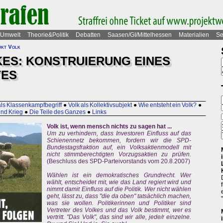
Umwelt
Theorie&Politik
Debatten
Saasen/GI/Mittelhessen
Materialien
Se
kt Volk
KES: KONSTRUIERUNG EINES
TES
als Klassenkampfbegriff
●
Volk als Kollektivsubjekt
●
Wie entsteht ein Volk?
●
und Krieg
●
Die Teile des Ganzes
●
Links
Volk ist, wenn mensch nichts zu sagen hat ...
Um zu verhindern, dass Investoren Einfluss auf das
Schienennetz bekommen, fordern wir die SPD-
Bundestagsfraktion auf, ein Volksaktienmodell mit
nicht stimmberechtigten Vorzugsaktien zu prüfen.
(Beschluss des SPD-Parteivorstands vom 20.8.2007)
Wählen ist ein demokratisches Grundrecht. Wer
wählt, entscheidet mit, wie das Land regiert wird und
nimmt damit Einfluss auf die Politik. Wer nicht wählen
geht, lässt zu, dass "die da oben" tatsächlich machen,
was sie wollen. Politikerinnen und Politiker sind
Vertreter des Volkes und das Volk bestimmt, wer es
vertritt. "Das Volk", das sind wir alle, jede/r einzelne.