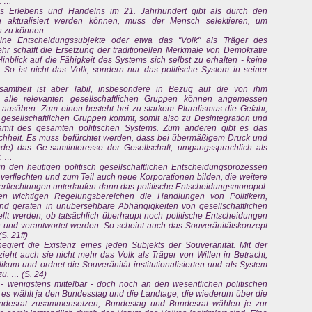
r. …
s Erlebens und Handelns im 21. Jahrhundert gibt als durch den
h aktualisiert werden können, muss der Mensch selektieren, um
n zu können.
lne Entscheidungssubjekte oder etwa das "Volk" als Träger des
ehr schafft die Ersetzung der traditionellen Merkmale von Demokratie
 Hinblick auf die Fähigkeit des Systems sich selbst zu erhalten - keine
. So ist nicht das Volk, sondern nur das politische System in seiner
samtheit ist aber labil, insbesondere in Bezug auf die von ihm
 alle relevanten gesellschaftlichen Gruppen können angemessen
n ausüben. Zum einen besteht bei zu starkem Pluralismus die Gefahr,
r gesellschaftlichen Gruppen kommt, somit also zu Desintegration und
damit des gesamten politischen Systems. Zum anderen gibt es das
chheit. Es muss befürchtet werden, dass bei übermäßigem Druck und
ände) das Ge-samtinteresse der Gesellschaft, umgangssprachlich als
. …
 in den heutigen politisch gesellschaftlichen Entscheidungsprozessen
n verflechten und zum Teil auch neue Korporationen bilden, die weitere
rflechtungen unterlaufen dann das politische Entscheidungsmonopol.
llen wichtigen Regelungsbereichen die Handlungen von Politikern,
d geraten in unübersehbare Abhängigkeiten von gesellschaftlichen
ellt werden, ob tatsächlich überhaupt noch politische Entscheidungen
n und verantwortet werden. So scheint auch das Souveränitätskonzept
S. 21ff)
egiert die Existenz eines jeden Subjekts der Souveränität. Mit der
ieht auch sie nicht mehr das Volk als Träger von Willen in Betracht,
kum und ordnet die Souveränität institutionalisierten und als System
zu. … (S. 24)
 - wenigstens mittelbar - doch noch an den wesentlichen politischen
n es wählt ja den Bundesstag und die Landtage, die wiederum über die
ndesrat zusammensetzen; Bundestag und Bundesrat wählen je zur