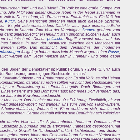
eutschen "folc" und hieß "viele". Ein Volk ist eine große Gruppe von
g. Alle Mitglieder dieser Gruppe leben in der Regel zusammen in
 Volk in Deutschland, die Franzosen in Frankreich usw. Ein Volk hat
te,
Kultur
. Seine Menschen sprechen meist auch dieselbe Sprache.
fen. Es gibt viele verschiedene Dialekte, auch ganz unterschiedliche
eht oder in Kanada. Zum Volk der Vereinigten
Staaten
gehören zum
d ganz unterschiedlicher Herkunft. Man spricht in solchen Fällen auch
em Lateinischen). Dieser
politische
Begriff verweist mehr auf das
 eines Landes, in dem der Austausch zwischen den Menschen mit
rt werden sollte. Das entspricht dem Verständnis der modernen
erfassungen
festgelegt haben, dass kein Mensch wegen seiner
Rasse
,
eiligt werden darf. Jeder Mensch darf in Freiheit - und ohne dabei
 den Boden der Demokratie" in: Publik Forum, 9.7.2004 (S. 8f),* auch
nz der Bundesprogramme gegen Rechtsextremismus"
 Kollektiv-Subjekte und -Erfahrungen gibt. Es gibt Volk, es gibt Heimat
le Konkurrenzen; darüber zu reden sollten wir nicht den Rechtsextremen
igt zur Privatisierung des Freiheitsbegriffs. Doch Bindungen und
Einzelexistenz wie das Dorf zum Haus; und jedes Dorf verludert, das,
 paar Jahre die Bewohner austauscht.
 Menschen. Das ist nicht nur eine Ost-Erfahrung. Flexibilität, oft von
swert umgeschwindelt. Wir wandeln uns zum Volk von Flachwurzlern.
Arbeitsverhältnisse, Wohnzeiten, Ehen verkürzen sich, damit auch
u nomadisieren. Gerade deshalb wächst sein Bedürfnis nach kollektiver
t durchs Volk: als die Asylantenheime brannten. Damals halfen
in Entsetzen zu bündeln und zu artikulieren. Pathetisch gesprochen, hat
stische Gewalt für "undeutsch" erklärt. Lichterketten und Justiz -
chtes geben muss, hinter das Gesellschaft und Staat ohne Verlust ihrer
strittig wie keine deutsche Regierung die Todesstrafe wieder einführen