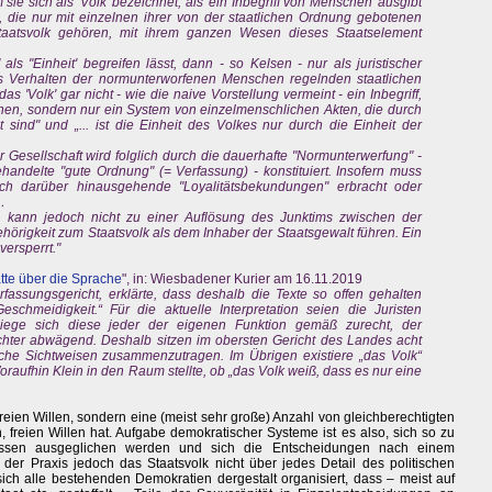
sie sich als 'Volk' bezeichnet, als 'ein Inbegriff von Menschen' ausgibt
 die nur mit einzelnen ihrer von der staatlichen Ordnung gebotenen
aatsvolk gehören, mit ihrem ganzen Wesen dieses Staatselement
ls "Einheit' begreifen lässt, dann - so Kelsen - nur als juristischer
as Verhalten der normunterworfenen Menschen regelnden staatlichen
as 'Volk' gar nicht - wie die naive Vorstellung vermeint - ein Inbegriff,
en, sondern nur ein System von einzelmenschlichen Akten, die durch
 sind" und „... ist die Einheit des Volkes nur durch die Einheit der
r Gesellschaft wird folglich durch die dauerhafte "Normunterwerfung" -
andelte "gute Ordnung" (= Verfassung) - konstituiert. Insofern muss
noch darüber hinausgehende "Loyalitätsbekundungen" erbracht oder
…
, kann jedoch nicht zu einer Auflösung des Junktims zwischen der
hörigkeit zum Staatsvolk als dem Inhaber der Staatsgewalt führen. Ein
ersperrt."
atte über die Sprache
", in: Wiesbadener Kurier am 16.11.2019
rfassungsgericht, erklärte, dass deshalb die Texte so offen gehalten
schmeidigkeit.“ Für die aktuelle Interpretation seien die Juristen
, biege sich diese jeder der eigenen Funktion gemäß zurecht, der
ichter abwägend. Deshalb sitzen im obersten Gericht des Landes acht
he Sichtweisen zusammenzutragen. Im Übrigen existiere „das Volk“
Woraufhin Klein in den Raum stellte, ob „das Volk weiß, dass es nur eine
 freien Willen, sondern eine (meist sehr große) Anzahl von gleichberechtigten
 freien Willen hat. Aufgabe demokratischer Systeme ist es also, sich so zu
eressen ausgeglichen werden und sich die Entscheidungen nach einem
der Praxis jedoch das Staatsvolk nicht über jedes Detail des politischen
ch alle bestehenden Demokratien dergestalt organisiert, dass – meist auf