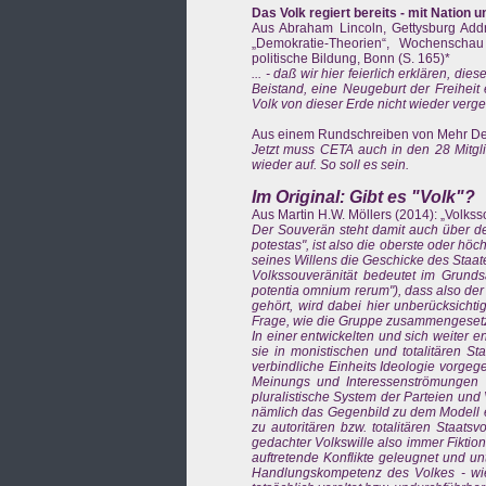
Das Volk regiert bereits - mit Nation 
Aus Abraham Lincoln, Gettysburg Addres
„Demokratie-Theorien“, Wochenscha
politische Bildung, Bonn (S. 165)*
... - daß wir hier feierlich erklären, di
Beistand, eine Neugeburt der Freiheit
Volk von dieser Erde nicht wieder verge
Aus einem Rundschreiben von Mehr De
Jetzt muss CETA auch in den 28 Mitglie
wieder auf. So soll es sein.
Im Original: Gibt es "Volk"?
Aus Martin H.W. Möllers (2014): „Volksso
Der Souverän steht damit auch über de
potestas", ist also die oberste oder höc
seines Willens die Geschicke des Staa
Volkssouveränität bedeutet im Grundsa
potentia omnium rerum"), dass also der
gehört, wird dabei hier unberücksichti
Frage, wie die Gruppe zusammengesetzt 
In einer entwickelten und sich weiter e
sie in monistischen und totalitären St
verbindliche Einheits Ideologie vorgeg
Meinungs und Interessenströmungen s
pluralistische System der Parteien und
nämlich das Gegenbild zu dem Modell e
zu autoritären bzw. totalitären Staatsv
gedachter Volkswille also immer Fikti
auftretende Konflikte geleugnet und u
Handlungskompetenz des Volkes - wie e