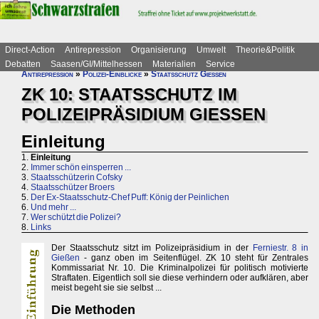
Direct-Action
Antirepression
Organisierung
Umwelt
Theorie&Politik
Debatten
Saasen/GI/Mittelhessen
Materialien
Service
Antirepression
»
Polizei-Einblicke
»
Staatsschutz Gießen
ZK 10: STAATSSCHUTZ IM
POLIZEIPRÄSIDIUM GIESSEN
Einleitung
1.
Einleitung
2.
Immer schön einsperren ...
3.
Staatsschützerin Cofsky
4.
Staatsschützer Broers
5.
Der Ex-Staatsschutz-Chef Puff: König der Peinlichen
6.
Und mehr ...
7.
Wer schützt die Polizei?
8.
Links
Der Staatsschutz sitzt im Polizeipräsidium in der
Ferniestr. 8 in
Gießen
- ganz oben im Seitenflügel. ZK 10 steht für Zentrales
Kommissariat Nr. 10. Die Kriminalpolizei für politisch motivierte
Straftaten. Eigentlich soll sie diese verhindern oder aufklären, aber
meist begeht sie sie selbst ...
Die Methoden