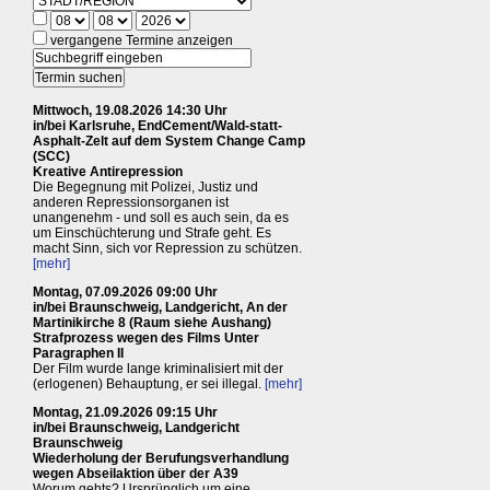
vergangene Termine anzeigen
Mittwoch, 19.08.2026 14:30 Uhr
in/bei Karlsruhe, EndCement/Wald-statt-
Asphalt-Zelt auf dem System Change Camp
(SCC)
Kreative Antirepression
Die Begegnung mit Polizei, Justiz und
anderen Repressionsorganen ist
unangenehm - und soll es auch sein, da es
um Einschüchterung und Strafe geht. Es
macht Sinn, sich vor Repression zu schützen.
[mehr]
Montag, 07.09.2026 09:00 Uhr
in/bei Braunschweig, Landgericht, An der
Martinikirche 8 (Raum siehe Aushang)
Strafprozess wegen des Films Unter
Paragraphen II
Der Film wurde lange kriminalisiert mit der
(erlogenen) Behauptung, er sei illegal.
[mehr]
Montag, 21.09.2026 09:15 Uhr
in/bei Braunschweig, Landgericht
Braunschweig
Wiederholung der Berufungsverhandlung
wegen Abseilaktion über der A39
Worum gehts? Ursprünglich um eine