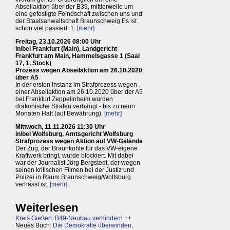
Abseilaktion über der B39, mittlerweile um
eine gefestigte Feindschaft zwischen uns und
der Staatsanwaltschaft Braunschweig Es ist
schon viel passiert: 1.
[mehr]
Freitag, 23.10.2026 08:00 Uhr
in/bei Frankfurt (Main), Landgericht
Frankfurt am Main, Hammelsgasse 1 (Saal
17, 1. Stock)
Prozess wegen Abseilaktion am 26.10.2020
über A5
In der ersten Instanz im Strafprozess wegen
einer Abseilaktion am 26.10.2020 über der A5
bei Frankfurt Zeppelinheim wurden
drakonische Strafen verhängt - bis zu neun
Monaten Haft (auf Bewährung).
[mehr]
Mittwoch, 11.11.2026 11:30 Uhr
in/bei Wolfsburg, Amtsgericht Wolfsburg
Strafprozess wegen Aktion auf VW-Gelände
Der Zug, der Braunkohle für das VW-eigene
Kraftwerk bringt, wurde blockiert. Mit dabei
war der Journalist Jörg Bergstedt, der wegen
seinen kritischen Filmen bei der Justiz und
Polizei in Raum Braunschweig/Wolfsburg
verhasst ist.
[mehr]
Weiterlesen
Kreis Gießen: B49-Neubau verhindern
++
Neues Buch:
Die Demokratie überwinden,