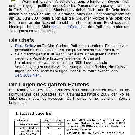
Wenn mit falschen Anschuldigungen, erfundenen Beweismitteln
und mehr gegen politisch unerwünschte Personen vorgegangen wird, ist
in Gießen fast immer der Staatsschutz dabei. Nicht nur die Betroffenen
fühlen sich dabei an alte Zeite erinnert, auch das Oberlandesgericht hat
am 18. Juni 2007 beim Blick auf die Gießener Polizei eine plötzliche
Erinnerung an die Nazizeit gehabt - und das in einen Beschluss auch
hineingeschrieben. Mehr
hier ...
++
Infoseite
zu den Polizeimethoden und
-übergriffen im Raum Gießen
Die Chefs
Extra-Seite
zum Ex-Chef Gerhard Puff, ein besonderes Exemplar von
gewaltorientiertem, lügendem und provinziellem Staatsschützer
Sein Nachfolger ist KHK Mann. Der feierte einen guten Einstand
gegen die Projektwerkstatt - er stellte den Antrag auf
Unterbindungsgewahrsam am 14.5.2006. Lügen, falsche
Verdächtigungen und die Aufforderung an einen Richter, ebenfalls zu
lügen und das Recht zu beugen! Mehr zum Polizeiskandal des
14.5.2006 hier ...
Die Lügen des ganzen Haufens
Die Mitarbeiter des Staatsschutzes sind wahrscheinlich auch an der
Formulierung des Absatzes zur Kriminalitätsstatistik 2003 der Polizei
Mittelhessen beteiligt gewesen. Dort wurde ohne jeglichen Beweis
behauptet: