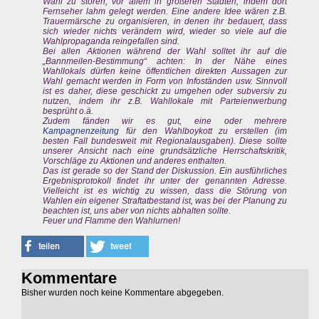
Wahl zu stören, vor allem in größeren Städten, indem dort
Fernseher lahm gelegt werden. Eine andere Idee wären z.B.
Trauermärsche zu organisieren, in denen ihr bedauert, dass
sich wieder nichts verändern wird, wieder so viele auf die
Wahlpropaganda reingefallen sind.
Bei allen Aktionen während der Wahl solltet ihr auf die
„Bannmeilen-Bestimmung“ achten: In der Nähe eines
Wahllokals dürfen keine öffentlichen direkten Aussagen zur
Wahl gemacht werden in Form von Infoständen usw. Sinnvoll
ist es daher, diese geschickt zu umgehen oder subversiv zu
nutzen, indem ihr z.B. Wahllokale mit Parteienwerbung
besprüht o.ä.
Zudem fänden wir es gut, eine oder mehrere
Kampagnenzeitung
für den Wahlboykott zu erstellen (im
besten Fall bundesweit mit Regionalausgaben). Diese sollte
unserer Ansicht nach eine grundsätzliche Herrschaftskritik,
Vorschläge zu Aktionen und anderes enthalten.
Das ist gerade so der Stand der Diskussion. Ein ausführliches
Ergebnisprotokoll findet ihr unter der genannten Adresse.
Vielleicht ist es wichtig zu wissen, dass die Störung von
Wahlen ein eigener Straftatbestand ist, was bei der Planung zu
beachten ist, uns aber von nichts abhalten sollte.
Feuer und Flamme den Wahlurnen!
Kommentare
Bisher wurden noch keine Kommentare abgegeben.