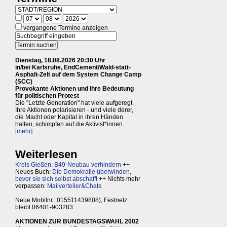
vergangene Termine anzeigen
Dienstag, 18.08.2026 20:30 Uhr
in/bei Karlsruhe, EndCement/Wald-statt-
Asphalt-Zelt auf dem System Change Camp
(SCC)
Provokante Aktionen und ihre Bedeutung
für politischen Protest
Die "Letzte Generation" hat viele aufgeregt.
Ihre Aktionen polarisieren - und viele derer,
die Macht oder Kapital in ihren Händen
halten, schimpfen auf die Aktivist*innen.
[mehr]
Weiterlesen
Kreis Gießen: B49-Neubau verhindern
++
Neues Buch:
Die Demokratie überwinden,
bevor sie sich selbst abschafft
++ Nichts mehr
verpassen:
Mailverteiler&Chats
Neue Mobilnr.: 015511439808), Festnetz
bleibt 06401-903283
AKTIONEN ZUR BUNDESTAGSWAHL 2002