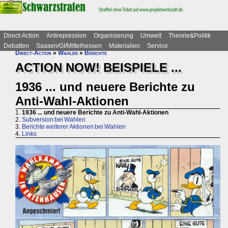
Direct-Action
Antirepression
Organisierung
Umwelt
Theorie&Politik
Debatten
Saasen/GI/Mittelhessen
Materialien
Service
Direct-Action
»
Wahlen
»
Berichte
ACTION NOW! BEISPIELE ...
1936 ... und neuere Berichte zu
Anti-Wahl-Aktionen
1.
1936 ... und neuere Berichte zu Anti-Wahl-Aktionen
2.
Subversion bei Wahlen
3.
Berichte weiterer Aktionen bei Wahlen
4.
Links