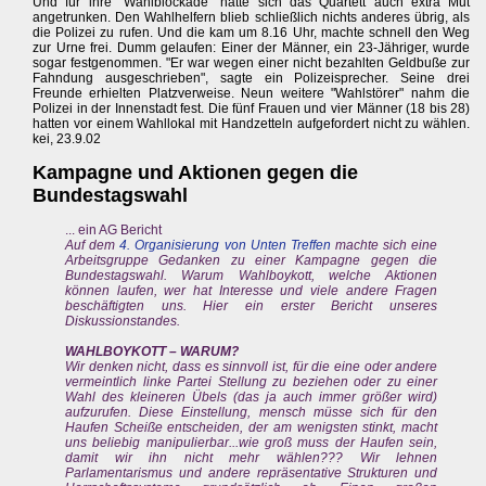
Und für ihre "Wahlblockade" hatte sich das Quartett auch extra Mut
angetrunken. Den Wahlhelfern blieb schließlich nichts anderes übrig, als
die Polizei zu rufen. Und die kam um 8.16 Uhr, machte schnell den Weg
zur Urne frei. Dumm gelaufen: Einer der Männer, ein 23-Jähriger, wurde
sogar festgenommen. "Er war wegen einer nicht bezahlten Geldbuße zur
Fahndung ausgeschrieben", sagte ein Polizeisprecher. Seine drei
Freunde erhielten Platzverweise. Neun weitere "Wahlstörer" nahm die
Polizei in der Innenstadt fest. Die fünf Frauen und vier Männer (18 bis 28)
hatten vor einem Wahllokal mit Handzetteln aufgefordert nicht zu wählen.
kei, 23.9.02
Kampagne und Aktionen gegen die
Bundestagswahl
... ein AG Bericht
Auf dem
4. Organisierung von Unten Treffen
machte sich eine
Arbeitsgruppe Gedanken zu einer Kampagne gegen die
Bundestagswahl. Warum Wahlboykott, welche Aktionen
können laufen, wer hat Interesse und viele andere Fragen
beschäftigten uns. Hier ein erster Bericht unseres
Diskussionstandes.
WAHLBOYKOTT – WARUM?
Wir denken nicht, dass es sinnvoll ist, für die eine oder andere
vermeintlich linke Partei Stellung zu beziehen oder zu einer
Wahl des kleineren Übels (das ja auch immer größer wird)
aufzurufen. Diese Einstellung, mensch müsse sich für den
Haufen Scheiße entscheiden, der am wenigsten stinkt, macht
uns beliebig manipulierbar...wie groß muss der Haufen sein,
damit wir ihn nicht mehr wählen??? Wir lehnen
Parlamentarismus und andere repräsentative Strukturen und