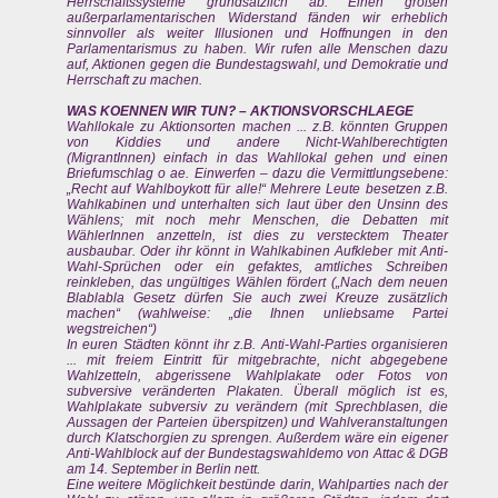
Herrschaftssysteme grundsätzlich ab. Einen großen
außerparlamentarischen Widerstand fänden wir erheblich
sinnvoller als weiter Illusionen und Hoffnungen in den
Parlamentarismus zu haben. Wir rufen alle Menschen dazu
auf, Aktionen gegen die Bundestagswahl, und Demokratie und
Herrschaft zu machen.
WAS KOENNEN WIR TUN? – AKTIONSVORSCHLAEGE
Wahllokale zu Aktionsorten machen ... z.B. könnten Gruppen
von Kiddies und andere Nicht-Wahlberechtigten
(MigrantInnen) einfach in das Wahllokal gehen und einen
Briefumschlag o ae. Einwerfen – dazu die Vermittlungsebene:
„Recht auf Wahlboykott für alle!“ Mehrere Leute besetzen z.B.
Wahlkabinen und unterhalten sich laut über den Unsinn des
Wählens; mit noch mehr Menschen, die Debatten mit
WählerInnen anzetteln, ist dies zu verstecktem Theater
ausbaubar. Oder ihr könnt in Wahlkabinen Aufkleber mit Anti-
Wahl-Sprüchen oder ein gefaktes, amtliches Schreiben
reinkleben, das ungültiges Wählen fördert („Nach dem neuen
Blablabla Gesetz dürfen Sie auch zwei Kreuze zusätzlich
machen“ (wahlweise: „die Ihnen unliebsame Partei
wegstreichen“)
In euren Städten könnt ihr z.B. Anti-Wahl-Parties organisieren
... mit freiem Eintritt für mitgebrachte, nicht abgegebene
Wahlzetteln, abgerissene Wahlplakate oder Fotos von
subversive veränderten Plakaten. Überall möglich ist es,
Wahlplakate subversiv zu verändern (mit Sprechblasen, die
Aussagen der Parteien überspitzen) und Wahlveranstaltungen
durch Klatschorgien zu sprengen. Außerdem wäre ein eigener
Anti-Wahlblock auf der Bundestagswahldemo von Attac & DGB
am 14. September in Berlin nett.
Eine weitere Möglichkeit bestünde darin, Wahlparties nach der