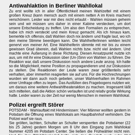
Antiwahlaktion in Berliner Wahllokal
Zu erst wollte ich in aller Öffentlichkeit meinen Wahlzettel mit einem
großen Kreuz (kann mensch auch mit einem netten A im Kreis machen)
verschönern. Leider war mir dies nicht erlaubt - Wahlen müssen geheim
sein und wir müssen uns daher in einer Kabine verstecken, um dort
unsere Entscheidung zu treffen. Um also den Formalien zu entsprechen,
habe ich mich versteckt und mein Kreuz gemacht. Als ich hinaus kam,
bemerkte ich offensiv, daß Wahlen doch nix ändern und fragte laut, wo ich
den meine Stimme beerdigen kann. Die WahlhelferInnen wirkten leicht
genervt von meiner Art. Eine Wahlhelferin stimmte mit mir bis zu einem
gewissen Grad überein, daß Wahlen nichts bzw. nicht viel ändern. Und
machte eine Äußerung in diese Richtung. Diesen Ansatzpunkt nutzte ich
aus, um mit ihr eine Diskussion über (Un-)Sinn von Wahlen zu führen. Die
Reaktion war, daß unsere Diskussion noch andere Leute anzog. Ich hatte
so die Möglichkeit, meine Position zu propagandieren und zur Diskussion
zu stellen. Die Reaktionen der Leute waren zwar größtenteils sehr
verhalten, aber immerhin reagierten sie auf uns. Für die Hochrechnungen
wurden wir dann auch noch gebeten, unser Wahlverhalten im Rahmen
einer Umfrage offen zu legen. Das Ausfüllen des Fragebogens nutzten wir,
um daraus eine weitere Antiwahltheateraktion zu machen. Insgesamt läßt
sich mitteilen, daß die Aktion schön verlaufen ist und relativ große Wirkung
hatte. Leider waren zu der Zeit nur wenig Menschen in meinem Wahllokal.
Polizei ergreift Störer
POTSDAM - Wahlauftakt mit Hindernissen: Vier Männer wollten gestern in
Potsdam die Öffnung eines Wahllokals am Hauptbahnhof verhindern. Die
Polizei warf sie raus.
Sie grölten, lachten, Schulter an Schulter versperrten die Potsdamer (22
bis 25 Jahre) gestern Morgen um 8 Uhr den Eingang zum Wahllokal
Nummer 4205 im Potsdam Center. Sie ließen die Frühwähler nicht rein.