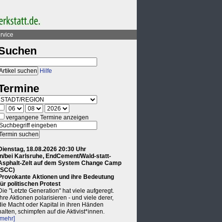
rvice
Suchen
Hilfe
Termine
vergangene Termine anzeigen
Dienstag, 18.08.2026 20:30 Uhr
in/bei Karlsruhe, EndCement/Wald-statt-
Asphalt-Zelt auf dem System Change Camp
(SCC)
Provokante Aktionen und ihre Bedeutung
für politischen Protest
Die "Letzte Generation" hat viele aufgeregt.
Ihre Aktionen polarisieren - und viele derer,
die Macht oder Kapital in ihren Händen
halten, schimpfen auf die Aktivist*innen.
[mehr]