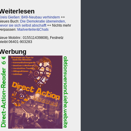
Weiterlesen
Kreis Gießen: B49-Neubau verhindern
++
Neues Buch:
Die Demokratie überwinden,
bevor sie sich selbst abschafft
++ Nichts mehr
verpassen:
Mailverteiler&Chats
Neue Mobilnr.: 015511439808), Festnetz
bleibt 06401-903283
Werbung