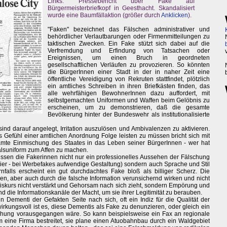
Links: Pressebericht über Fake auf
Bürgermeisterbriefkopf in Geesthacht. Skandalisiert
wurde eine Baumfällaktion (größer durch
Anklicken
).
"Faken" bezeichnet das Fälschen administrativer und
behördlicher Verlautbarungen oder Firmenmitteilungen zu
taktischen Zwecken. Ein Fake stützt sich dabei auf die
Verfremdung und Erfindung von Tatsachen oder
Ereignissen, um einen Bruch in geordneten
gesellschaftlichen Verläufen zu provozieren. So könnten
die BürgerInnen einer Stadt in der in naher Zeit eine
öffentliche Vereidigung von Rekruten stattfindet, plötzlich
ein amtliches Schreiben in ihren Briefkästen finden, das
alle wehrfähigen BewohnerInnen dazu auffordert, mit
selbstgemachten Uniformen und Waffen beim Gelöbnis zu
erscheinen, um zu demonstrieren, daß die gesamte
Bevölkerung hinter der Bundeswehr als institutionalisierte
nd darauf angelegt, Irritation auszulösen und Ambivalenzen zu aktivieren.
 Gefühl einer amtlichen Anordnung Folge leisten zu müssen bricht sich mit
mte Einmischung des Staates in das Leben seiner BürgerInnen - wer hat
alsuniform zum Affen zu machen.
sen die Fakerinnen nicht nur ein professionelles Aussehen der Fälschung
ier - bei Werbefakes aufwendige Gestaltung) sondern auch Sprache und Stil
falls erscheint ein gut durchdachtes Fake bloß als billiger Scherz. Die
en, aber auch durch die falsche Information verunsichernd wirken und nicht
iskurs nicht verstärkt und Gehorsam nach sich zieht, sondern Empörung und
 die Informationskanäle der Macht, um sie ihrer Legitimität zu berauben.
 Dementi der Gefakten Seite nach sich, oft ein Indiz für die Qualität der
kungsvoll ist es, diese Dementis als Fake zu denunzieren, oder gleich ein
hung vorausgegangen wäre. So kann beispielsweise ein Fax an regionale
eine Firma bestreitet, sie plane einen Atuobahnbau durch ein Waldgebiet