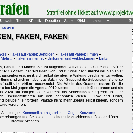
Umwelt
Theorie&Politik
Debatten
Saasen/GI/Mittelhessen
Materialien
Se
 und mehr
KEN, FAKEN, FAKEN
akes
●
Fakes auf Papier: Behörden
●
Fakes auf Papier: Firmen
●
 Mehr ...
●
Faken im Internet
●
Uniformen und Verkleidungen
●
Links
, Labeln und Moden. Sie ist aufgeladen voll Autorität. Ob Lieschen Müller
r SPD X-Stadt", der "Präsident von und zu" oder der "Direktor der blablabla"
 chancenlos erscheint, sich selbst die gleiche Wirkung beschaffen zu wollen.
tlung sind wichtig - aber das Salz in der Suppe ist die Subversion. Sie ist so
uf politische Aktion angewendet: Die Wucht des Gegners nutzen für die
um x-ten Mal gegen die Agenda 2010 wettern, diese noch überdehnen und als
 2020 ankündigen. Oder verdeckt als Straßentheater agieren. In einer
 sich überidentifizieren mit den benannten Zielen - Law and Order,
ung bejubeln, einfordern. Plakate nicht mehr überall selbst kleben, sondern
ssage verdrehen.
d Anleitungen:
Kommunikationsguerilla
++
Gegen Konzerne
schreibungen und Beispielen aus einem nie erschienenen Fotoband über
kreative Aktionen