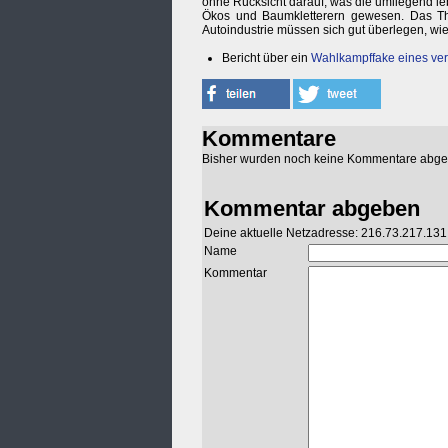
ohne Rücksicht darauf, was die umliegend l
Ökos und Baumkletterern gewesen. Das The
Autoindustrie müssen sich gut überlegen, wie 
Bericht über ein
Wahlkampffake eines ver
Kommentare
Bisher wurden noch keine Kommentare abg
Kommentar abgeben
Deine aktuelle Netzadresse: 216.73.217.131
Name
Kommentar