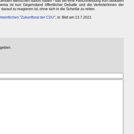
ebenden Menschen davon halten - das sei eine Falschmeldung von radikalen
ma ist nun Gegenstand öffentlicher Debatte und die VertreterInnen der
darauf zu reagieren ist, ohne sich in die Scheiße zu reiten.
meintlichen "Zukunftsrat der CDU"
, in: Bild am 13.7.2021
egeben.