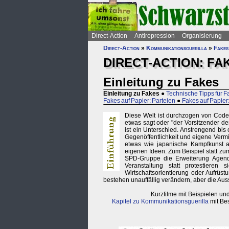
Direct-Action
Antirepression
Organisierung
Direct-Action
»
Kommunikationsguerilla
»
Fakes
DIRECT-ACTION: FA
Einleitung zu Fakes
Einleitung zu Fakes
●
Technische Tipps für F
Fakes auf Papier: Parteien
●
Fakes auf Papier:
Diese Welt ist durchzogen von Codes
etwas sagt oder "der Vorsitzender de
ist ein Unterschied. Anstrengend bis
Gegenöffentlichkeit und eigene Vermit
etwas wie japanische Kampfkunst a
eigenen Ideen. Zum Beispiel statt z
SPD-Gruppe die Erweiterung Agenda
Veranstaltung statt protestieren
Wirtschaftsorientierung oder Aufrüst
bestehen unauffällig verändern, aber die Au
Kurzfilme mit Beispielen un
Kapitel zu Kommunikationsguerilla
mit Be