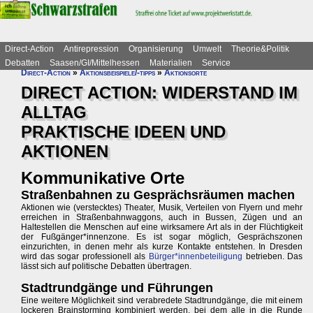
Direct-Action
Antirepression
Organisierung
Umwelt
Theorie&Politik
Debatten
Saasen/GI/Mittelhessen
Materialien
Service
Direct-Action
»
Aktionsbeispiele/-tipps
»
Aktionsorte
DIRECT ACTION: WIDERSTAND IM
ALLTAG
PRAKTISCHE IDEEN UND
AKTIONEN
Kommunikative Orte
Straßenbahnen zu Gesprächsräumen machen
Aktionen wie (verstecktes) Theater, Musik, Verteilen von Flyern und mehr
erreichen in Straßenbahnwaggons, auch in Bussen, Zügen und an
Haltestellen die Menschen auf eine wirksamere Art als in der Flüchtigkeit
der Fußgänger*innenzone. Es ist sogar möglich, Gesprächszonen
einzurichten, in denen mehr als kurze Kontakte entstehen. In Dresden
wird das sogar professionell als
Bürger*innenbeteiligung
betrieben. Das
lässt sich auf politische Debatten übertragen.
Stadtrundgänge und Führungen
Eine weitere Möglichkeit sind verabredete Stadtrundgänge, die mit einem
lockeren Brainstorming kombiniert werden, bei dem alle in die Runde