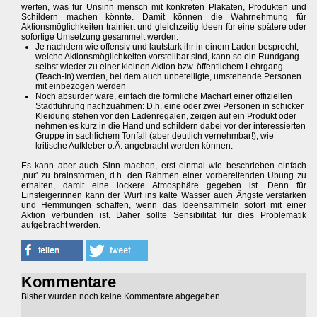
werfen, was für Unsinn mensch mit konkreten Plakaten, Produkten und
Schildern machen könnte. Damit können die Wahrnehmung für
Aktionsmöglichkeiten trainiert und gleichzeitig Ideen für eine spätere oder
sofortige Umsetzung gesammelt werden.
Je nachdem wie offensiv und lautstark ihr in einem Laden besprecht,
welche Aktionsmöglichkeiten vorstellbar sind, kann so ein Rundgang
selbst wieder zu einer kleinen Aktion bzw. öffentlichem Lehrgang
(Teach-In) werden, bei dem auch unbeteiligte, umstehende Personen
mit einbezogen werden
Noch absurder wäre, einfach die förmliche Machart einer offiziellen
Stadtführung nachzuahmen: D.h. eine oder zwei Personen in schicker
Kleidung stehen vor den Ladenregalen, zeigen auf ein Produkt oder
nehmen es kurz in die Hand und schildern dabei vor der interessierten
Gruppe in sachlichem Tonfall (aber deutlich vernehmbar!), wie
kritische Aufkleber o.Ä. angebracht werden können.
Es kann aber auch Sinn machen, erst einmal wie beschrieben einfach
,nur' zu brainstormen, d.h. den Rahmen einer vorbereitenden Übung zu
erhalten, damit eine lockere Atmosphäre gegeben ist. Denn für
Einsteigerinnen kann der Wurf ins kalte Wasser auch Ängste verstärken
und Hemmungen schaffen, wenn das Ideensammeln sofort mit einer
Aktion verbunden ist. Daher sollte Sensibilität für dies Problematik
aufgebracht werden.
Kommentare
Bisher wurden noch keine Kommentare abgegeben.