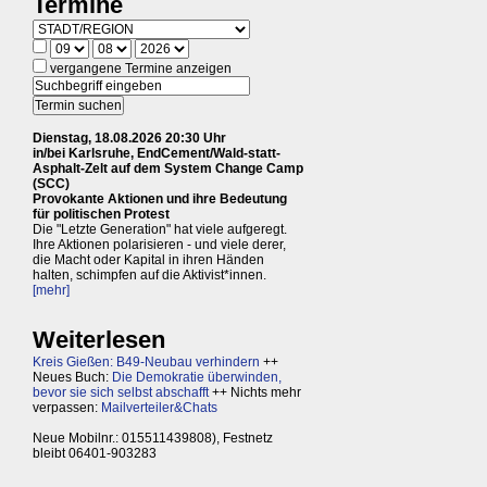
Termine
vergangene Termine anzeigen
Dienstag, 18.08.2026 20:30 Uhr
in/bei Karlsruhe, EndCement/Wald-statt-
Asphalt-Zelt auf dem System Change Camp
(SCC)
Provokante Aktionen und ihre Bedeutung
für politischen Protest
Die "Letzte Generation" hat viele aufgeregt.
Ihre Aktionen polarisieren - und viele derer,
die Macht oder Kapital in ihren Händen
halten, schimpfen auf die Aktivist*innen.
[mehr]
Weiterlesen
Kreis Gießen: B49-Neubau verhindern
++
Neues Buch:
Die Demokratie überwinden,
bevor sie sich selbst abschafft
++ Nichts mehr
verpassen:
Mailverteiler&Chats
Neue Mobilnr.: 015511439808), Festnetz
bleibt 06401-903283