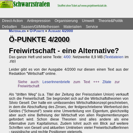
Direct-Action
Antirepression
Organisierung
Umwelt
Theorie&Politik
Debatten
Saasen/GI/Mittelhessen
Materialien
Service
Materialien
»
Ö-Punkte
»
Ausgabe 4/2000
Ö-PUNKTE 4/2000
Freiwirtschaft - eine Alternative?
Das ganze Heft und seine Texte:
4/00
: Netzwerke 8,9 MB (
Textdateien
im
.zip)
Leider gibt es von der Ausgabe 4/2000 nur diesen einen Text aus der
Redaktion "Wirtschaft" online.
Siehe auch:
LeserInnenbriefe
zum Text +++
Zitate
zur
Freiwirtschaft
Als "dritten Weg" (u.a. Titel der Zeitung der Freisozialen Union) verkauft
sich die Freiwirtschaft. Sie begründet sich auf die Wirtschaftstheorien von
Silvio Gesell. Der hatte ein umfassendes Wirtschaftskonzept geschrieben,
in dem die Abschaffung des Zinses, der festgeschriebene Wertverlust des
Geldes ("Schwund") sowie eine Umverteilung von Eigentum, gleichzeitig
aber auch eine Befreiung der Wirtschaft von allen Reglementierungen
gefordert wird. Schon diese Theorien sind alles andere als eine
Alternative zum Kapitalismus. Zudem lohnt auch ein Blick auf weitere
Schriften von Gesell und aktuellen Umtrieben vieler FreiwirtschaftlerInnen
- rassistische und rechte Positionen vielerorts.