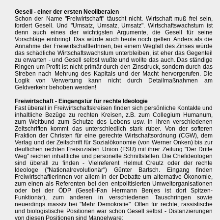
Gesell - einer der ersten Neoliberalen
Schon der Name "Freiwirtschaft" täuscht nicht. Wirtschaft muß frei sein,
fordert Gesell. Und "Umsatz, Umsatz, Umsatz". Wirtschaftswachstum ist
denn auch eines der wichtigsten Argumente, die Gesell für seine
Vorschläge einbringt. Das würde auch heute noch gelten. Anders als die
Annahme der FreiwirtschaftlerInnen, bei einem Wegfall des Zinses würde
das schädliche Wirtschaftswachstum unterbleiben, ist eher das Gegenteil
zu erwarten - und Gesell selbst wußte und wollte das auch. Das ständige
Ringen um Profit ist nicht primär durch den Zinsdruck, sondern durch das
Streben nach Mehrung des Kapitals und der Macht hervorgerufen. Die
Logik von Verwertung kann nicht durch Detailmaßnahmen am
Geldverkehr behoben werden!
Freiwirtschaft - Eingangstür für rechte Ideologie
Fast überall in Freiwirtschaftskreisen finden sich persönliche Kontakte und
inhaltliche Bezüge zu rechten Kreisen, z.B. zum Collegium Humanum,
zum Weltbund zum Schutze des Lebens usw. In ihren verschiedenen
Zeitschriften kommt das unterschiedlich stark rüber. Von der softeren
Fraktion der Christen für eine gerechte Wirtschaftsordnung (CGW), dem
Verlag und der Zeitschrift für Sozialökonomie (von Werner Onken) bis zur
deutlichen rechten Freisozialen Union (FSU) mit ihrer Zeitung "Der Dritte
Weg" reichen inhaltliche und personelle Schnittstellen. Die Chefideologen
sind überall zu finden - Vielreferent Helmut Creutz oder der rechte
Ideologe ("Nationalrevolutionär") Günter Bartsch. Eingang finden
FreiwirtschaftlerInnen vor allem in der Debatte um alternative Ökonomie,
zum einen als Referenten bei den entpolitisierten Umweltorganisationen
oder bei der ÖDP (Gesell-Fan Hermann Benjes ist dort Spitzen-
Funktionär), zum anderen in verschiedenen Tauschringen sowie
neuerdings massiv bei "Mehr Demokratie". Offen für rechte, rassistische
und biologistische Positionen war schon Gesell selbst - Distanzierungen
von diesen Positionen sind Mangelware: