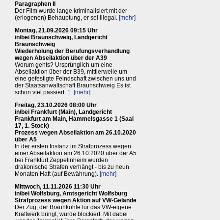
Paragraphen II
Der Film wurde lange kriminalisiert mit der
(erlogenen) Behauptung, er sei illegal.
[mehr]
Montag, 21.09.2026 09:15 Uhr
in/bei Braunschweig, Landgericht
Braunschweig
Wiederholung der Berufungsverhandlung
wegen Abseilaktion über der A39
Worum gehts? Ursprünglich um eine
Abseilaktion über der B39, mittlerweile um
eine gefestigte Feindschaft zwischen uns und
der Staatsanwaltschaft Braunschweig Es ist
schon viel passiert: 1.
[mehr]
Freitag, 23.10.2026 08:00 Uhr
in/bei Frankfurt (Main), Landgericht
Frankfurt am Main, Hammelsgasse 1 (Saal
17, 1. Stock)
Prozess wegen Abseilaktion am 26.10.2020
über A5
In der ersten Instanz im Strafprozess wegen
einer Abseilaktion am 26.10.2020 über der A5
bei Frankfurt Zeppelinheim wurden
drakonische Strafen verhängt - bis zu neun
Monaten Haft (auf Bewährung).
[mehr]
Mittwoch, 11.11.2026 11:30 Uhr
in/bei Wolfsburg, Amtsgericht Wolfsburg
Strafprozess wegen Aktion auf VW-Gelände
Der Zug, der Braunkohle für das VW-eigene
Kraftwerk bringt, wurde blockiert. Mit dabei