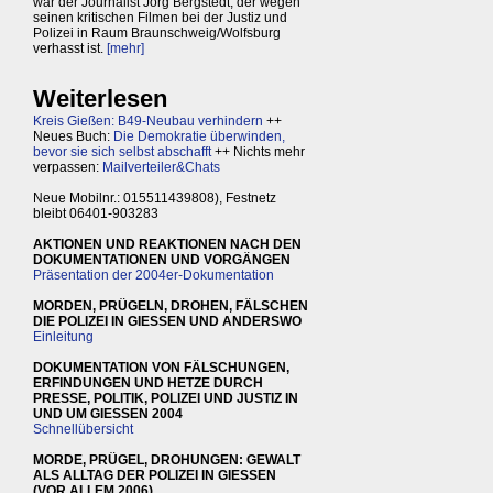
war der Journalist Jörg Bergstedt, der wegen
seinen kritischen Filmen bei der Justiz und
Polizei in Raum Braunschweig/Wolfsburg
verhasst ist.
[mehr]
Weiterlesen
Kreis Gießen: B49-Neubau verhindern
++
Neues Buch:
Die Demokratie überwinden,
bevor sie sich selbst abschafft
++ Nichts mehr
verpassen:
Mailverteiler&Chats
Neue Mobilnr.: 015511439808), Festnetz
bleibt 06401-903283
AKTIONEN UND REAKTIONEN NACH DEN
DOKUMENTATIONEN UND VORGÄNGEN
Präsentation der 2004er-Dokumentation
MORDEN, PRÜGELN, DROHEN, FÄLSCHEN
DIE POLIZEI IN GIESSEN UND ANDERSWO
Einleitung
DOKUMENTATION VON FÄLSCHUNGEN,
ERFINDUNGEN UND HETZE DURCH
PRESSE, POLITIK, POLIZEI UND JUSTIZ IN
UND UM GIESSEN 2004
Schnellübersicht
MORDE, PRÜGEL, DROHUNGEN: GEWALT
ALS ALLTAG DER POLIZEI IN GIESSEN
(VOR ALLEM 2006)