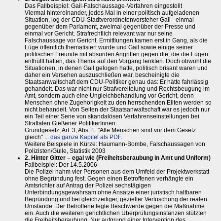
Das Fallbeispiel: Gail-Falschaussage-Verfahren eingestellt
Viermal hintereinander, jedes Mal in einer politisch aufgeladenen
Situation, log der CDU-Stadtverordnetenvorsteher Gail - einmal
gegenüber dem Parlament, zweimal gegenüber der Presse und
einmal vor Gericht. Strafrechtlich relevant war nur seine
Falschaussage vor Gericht. Ermittlungen kamen erst in Gang, als die
Lüge öffentlich thematisiert wurde und Gail sowie einige seiner
politischen Freunde mit absurden Angriffen gegen die, die die Lügen
enthüllt hatten, das Thema auf den Vorgang lenkten. Doch obwohl die
Situationen, in denen Gail gelogen hatte, politisch brisant waren und
daher ein Versehen auszuschließen war, bescheinigte die
Staatsanwaltschaft dem CDU-Politiker genau das: Er hätte fahrlässig
gehandelt. Das war nicht nur Strafvereitelung und Rechtsbeugung im
Amt, sondern auch eine Ungleichbehandlung vor Gericht, denn
Menschen ohne Zugehörigkeit zu den herrschenden Eliten werden so
nicht behandelt. Von Seiten der Staatsanwaltschaft war es jedoch nur
ein Teil einer Serie von skandalösen Verfahrenseinstellungen bei
Straftaten Gießener PolitikerInnen.
Grundgesetz, Art. 3, Abs. 1: "Alle Menschen sind vor dem Gesetz
gleich" ...
das ganze Kapitel als PDF
.
Weitere Beispiele in Kürze: Haumann-Bombe, Falschaussagen von
Polizisten/Gülle, Statistik 2003
2. Hinter Gitter – egal wie (Freiheitsberaubung in Amt und Uniform)
Fallbeispiel: Der 14.5.2006
Die Polizei nahm vier Personen aus dem Umfeld der Projektwerkstatt
ohne Begründung fest. Gegen einen Betroffenen verhängte ein
Amtsrichter auf Antrag der Polizei sechstägigen
Unterbindungsgewahrsam ohne Ansätze einer juristisch haltbaren
Begründung und bei gleichzeitiger, gezielter Vertuschung der realen
Umstände. Der Betroffene legte Beschwerde gegen die Maßnahme
ein. Auch die weiteren gerichtlichen Überprüfungsinstanzen stützten
die Freiheitsberaubung. Nur aufgrund einer Intervention des