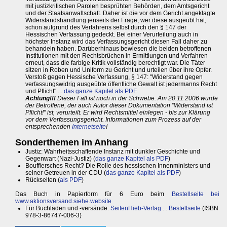
mit justizkritischen Parolen besprühten Behörden, dem Amtsgericht
und der Staatsanwaltschaft. Daher ist die vor dem Gericht angeklagte
Widerstandshandlung jenseits der Frage, wer diese ausgeübt hat,
schon aufgrund des Verfahrens selbst durch den § 147 der
Hessischen Verfassung gedeckt. Bei einer Verurteilung auch in
höchster Instanz wird das Verfassungsgericht diesen Fall daher zu
behandeln haben. Darüberhinaus bewiesen die beiden betroffenen
Institutionen mit den Rechtsbrüchen in Ermittlungen und Verfahren
erneut, dass die farbige Kritik vollständig berechtigt war. Die Täter
sitzen in Roben und Uniform zu Gericht und urteilen über ihre Opfer.
Verstoß gegen Hessische Verfassung, § 147: "Widerstand gegen
verfassungswidrig ausgeübte öffentliche Gewalt ist jedermanns Recht
und Pflicht" ...
das ganze Kapitel als PDF
.
Achtung!!!
Dieser Fall ist noch in der Schwebe. Am 20.11.2006 wurde
der Betroffene, der auch Autor dieser Dokumentation "Widerstand ist
Pflicht!" ist, verurteilt. Er wird Rechtsmittel einlegen - bis zur Klärung
vor dem Verfassungsgericht. Informationen zum Prozess auf der
entsprechenden
Internetseite
!
Sonderthemen im Anhang
Justiz: Wahrheitsschaffende Instanz mit dunkler Geschichte und
Gegenwart (Nazi-Justiz) (
das ganze Kapitel als PDF
)
Bouffiersches Recht? Die Rolle des hessischen Innenministers und
seiner Getreuen in der CDU (
das ganze Kapitel als PDF
)
Rückseiten (
als PDF
)
Das Buch in Papierform für 6 Euro beim
Bestellseite bei
www.aktionsversand.siehe.website
Für Buchläden und -versände:
SeitenHieb-Verlag
...
Bestellseite
(ISBN
978-3-86747-006-3)