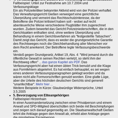
Fallbeispiel: Urteil zur Festnahme am 10.7.2004 und
Verfassungsklage
Ein als Polizeikritiker bekannter Aktivist wird von der Polizei verhaftet.
Das Verwaltungsgericht Gießen verweigert eine gerichtliche
Überprüfung und verneint das Rechtsschutzinteresse, da der
Betroffene die Polizei kritisiert haben soll - wobei auf recht
abenteuerliche Weise verschiedene Flugblätter ihm zugerechnet
wurden. Zudem bewertet das Gericht Polizeiniederschriften, die in den
Gerichtsakten enthalten sind, ohne weitere Überprüfung und
Behandlung in einem Gerichtsverfahren als "festgestellte Tatsachen".
Damit zeigt das Gericht, dass es weder die grundgesetzliche Garantie
des Rechtsweges noch die Gleichbehandlung aller Menschen vor
dem Recht anerkennt. Der Betroffene legte Verfassungsbeschwerde
ein.
Verstoß gegen Grundgesetz, Artikel 19, Abs. 4: "Wird jemand durch die
öffentliche Gewalt in seinen Rechten verletzt, so steht ihm der
Rechtsweg offen" ...
das ganze Kapitel als PDF
. Das
Verfassungsgericht aber hat einen üblen Trick benutzt und die Klage
aus Formfehlern abgelehnt. Es hat einfach behauptet, es sei wegen
eines anderen Verfassungsparagraphen geklagt worden und da
wären nicht alle Formvorschriften genutzt worden. Eine glatte Lüge,
aber die Urteile des höchsten deutschen Gerichts sind generell
"unanfechtbar".
Mehr hier ...
Weitere Beispiele in Kürze: Glaubwürdige Widersprüche, Urteil
3.5.2005
5. Bevorzugung von Eliteangehörigen
Fallbeispiel Hirzenhain
In einer Auseinandersetzung zwischen einer Privatperson und einem
Anwalt und SPD-Mitglied überschütten sich beide mit Beschimpfungen
und zeigen sich darauf gegenseitig an. Die Staatsanwaltschaft Gießen
lehnt die Anklage gegen den Anwalt ab, erhebt aber Anklage gegen
die missliebige Einzelperson.