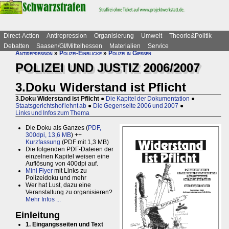
Direct-Action
Antirepression
Organisierung
Umwelt
Theorie&Politik
Debatten
Saasen/GI/Mittelhessen
Materialien
Service
Antirepression
»
Polizei-Einblicke
»
Polizei in Gießen
POLIZEI UND JUSTIZ 2006/2007
3.Doku Widerstand ist Pflicht
3.Doku Widerstand ist Pflicht
●
Die Kapitel der Dokumentation
●
Staatsgerichtshof lehnt ab
●
Die Gegenseite 2006 und 2007
●
Links und Infos zum Thema
Die Doku als Ganzes (
PDF,
300dpi, 13,6 MB
) ++
Kurzfassung
(PDF mit 1,3 MB)
Die folgenden PDF-Dateien der
einzelnen Kapitel weisen eine
Auflösung von 400dpi auf.
Mini Flyer
mit Links zu
Polizeidoku und mehr
Wer hat Lust, dazu eine
Veranstaltung zu organisieren?
Mehr Infos ...
Einleitung
1. Eingangsseiten und Text