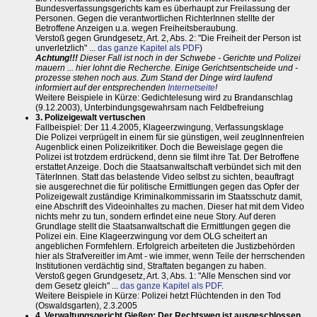
Bundesverfassungsgerichts kam es überhaupt zur Freilassung der
Personen. Gegen die verantwortlichen RichterInnen stellte der
Betroffene Anzeigen u.a. wegen Freiheitsberaubung.
Verstoß gegen Grundgesetz, Art. 2, Abs. 2: "Die Freiheit der Person ist
unverletzlich" ...
das ganze Kapitel als PDF
)
Achtung!!!
Dieser Fall ist noch in der Schwebe - Gerichte und Polizei
mauern ... hier lohnt die Recherche. Einige Gerichtsentscheide und -
prozesse stehen noch aus. Zum Stand der Dinge wird laufend
informiert auf der entsprechenden
Internetseite
!
Weitere Beispiele in Kürze: Gedichtelesung wird zu Brandanschlag
(9.12.2003), Unterbindungsgewahrsam nach Feldbefreiung
3. Polizeigewalt vertuschen
Fallbeispiel: Der 11.4.2005, Klageerzwingung, Verfassungsklage
Die Polizei verprügelt in einem für sie günstigen, weil zeugInnenfreien
Augenblick einen Polizeikritiker. Doch die Beweislage gegen die
Polizei ist trotzdem erdrückend, denn sie filmt ihre Tat. Der Betroffene
erstattet Anzeige. Doch die Staatsanwaltschaft verbündet sich mit den
TäterInnen. Statt das belastende Video selbst zu sichten, beauftragt
sie ausgerechnet die für politische Ermittlungen gegen das Opfer der
Polizeigewalt zuständige Kriminalkommissarin im Staatsschutz damit,
eine Abschrift des Videoinhaltes zu machen. Dieser hat mit dem Video
nichts mehr zu tun, sondern erfindet eine neue Story. Auf deren
Grundlage stellt die Staatsanwaltschaft die Ermittlungen gegen die
Polizei ein. Eine Klageerzwingung vor dem OLG scheitert an
angeblichen Formfehlern. Erfolgreich arbeiteten die Justizbehörden
hier als Strafvereitler im Amt - wie immer, wenn Teile der herrschenden
Institutionen verdächtig sind, Straftaten begangen zu haben.
Verstoß gegen Grundgesetz, Art. 3, Abs. 1: "Alle Menschen sind vor
dem Gesetz gleich" ...
das ganze Kapitel als PDF
.
Weitere Beispiele in Kürze: Polizei hetzt Flüchtenden in den Tod
(Oswaldsgarten), 2.3.2005
4. Verwaltungsgericht Gießen: Der Rechtsweg ist ausgeschlossen