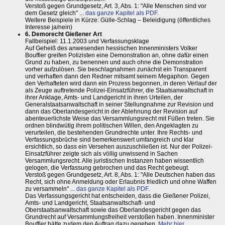
Verstoß gegen Grundgesetz, Art. 3, Abs. 1: "Alle Menschen sind vor
dem Gesetz gleich" ...
das ganze Kapitel als PDF
.
Weitere Beispiele in Kürze: Gülle-Schlag – Beleidigung (öffentliches
Interesse ja/nein)
6. Demorecht Gießener Art
Fallbeispiel: 11.1.2003 und Verfassungsklage
Auf Geheiß des anwesenden hessischen Innenministers Volker
Bouffier greifen Polizisten eine Demonstration an, ohne dafür einen
Grund zu haben, zu benennen und auch ohne die Demonstration
vorher aufzulösen. Sie beschlagnahmen zunächst ein Transparent
und verhaften dann den Redner mitsamt seinem Megaphon. Gegen
den Verhafteten wird dann ein Prozess begonnen, in deren Verlauf der
als Zeuge auftretende Polizei-Einsatzführer, die Staatsanwaltschaft in
ihrer Anklage, Amts- und Landgericht in ihren Urteilen, der
Generalstaatsanwaltschaft in seiner Stellungnahme zur Revision und
dann das Oberlandesgericht in der Ablehnung der Revision auf
abenteuerlichste Weise das Versammlungsrecht mit Füßen treten. Sie
ordnen blindwütig ihrem politischen Willen, den Angeklagten zu
verurteilen, die bestehenden Grundrechte unter. Ihre Rechts- und
Verfassungsbrüche sind bemerkenswert umfangreich und klar
ersichtlich, so dass ein Versehen auszuschließen ist. Nur der Polizei-
Einsatzführer zeigte sich als völlig unwissend in Sachen
Versammlungsrecht. Alle juristischen Instanzen haben wissentlich
gelogen, die Verfassung gebrochen und das Recht gebeugt.
Verstoß gegen Grundgesetz, Art. 8, Abs. 1: "Alle Deutschen haben das
Recht, sich ohne Anmeldung oder Erlaubnis friedlich und ohne Waffen
zu versammeln" ...
das ganze Kapitel als PDF
.
Das Verfassungsgericht hat entscheiden, dass die Gießener Polizei,
Amts- und Landgericht, Staatsanwaltschaft- und
Oberstaatsanwaltschaft sowie das Oberlandesgericht gegen das
Grundrecht auf Versammlungsfreiheit verstoßen haben. Innenminister
Bouffier hätte zudem den Auftrag dazu gegeben.
Mehr hier ...