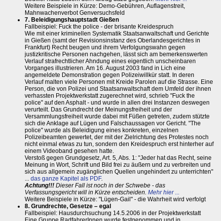
Weitere Beispiele in Kürze: Demo-Gebühren, Auflagenstreit,
Mahnwachenverbot Genversuchsfeld
7. Beleidigungshauptstadt Gießen
Fallbeispiel: Fuck the police - der brisante Kreidespruch
Wie mit einer kriminellen Systematik Staatsanwaltschaft und Gerichte
in Gießen (samt der Revisionsinstanz des Oberlandesgerichtes in
Frankfurt) Recht beugen und ihrem Verfolgungswahn gegen
justizkritische Personen nachgehen, lässt sich am bemerkenswerten
Verlauf strafrechtlicher Ahndung eines eigentlich unscheinbaren
Vorganges illustrieren. Am 16. August 2003 fand in Lich eine
angemeldete Demonstration gegen Polizeiwillkür statt. In deren
Verlauf malten viele Personen mit Kreide Parolen auf die Strasse. Eine
Person, die von Polizei und Staatsanwaltschaft dem Umfeld der ihnen
verhassten Projektwerkstatt zugerechnet wird, schrieb "Fuck the
police" auf den Asphalt - und wurde in allen drei Instanzen deswegen
verurteilt. Das Grundrecht der Meinungsfreiheit und der
Versammlungsfreiheit wurde dabei mit Füßen getreten, zudem stützte
sich die Anklage auf Lügen und Falschaussagen vor Gericht. "The
police" wurde als Beleidigung eines konkreten, einzelnen
Polizeibeamten gewertet, der mit der Zielrichtung des Protestes noch
nicht einmal etwas zu tun, sondern den Kreidespruch erst hinterher auf
einem Videoband gesehen hatte.
Verstoß gegen Grundgesetz, Art. 5, Abs. 1: "Jeder hat das Recht, seine
Meinung in Wort, Schrift und Bild frei zu äußern und zu verbreiten und
sich aus allgemein zugänglichen Quellen ungehindert zu unterrichten"
...
das ganze Kapitel als PDF
.
Achtung!!!
Dieser Fall ist noch in der Schwebe - das
Verfassungsgericht will in Kürze entscheiden.
Mehr hier ...
Weitere Beispiele in Kürze: "Lügen-Gail" - die Wahrheit wird verfolgt
8. Grundrechte, Gesetze – egal
Fallbeispiel: Hausdurchsuchung 14.5.2006 in der Projektwerkstatt
Eine Gruppe RadfahrerInnen wurde festgenommen und in