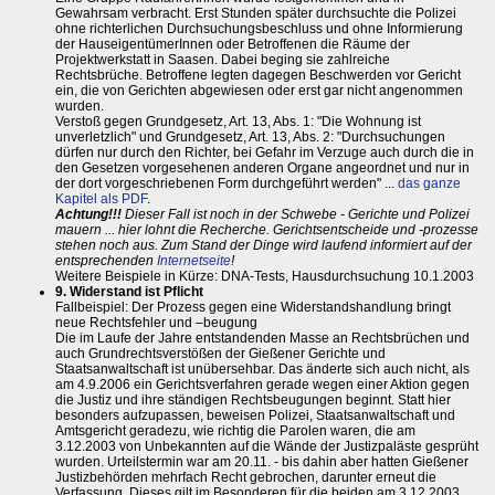
Gewahrsam verbracht. Erst Stunden später durchsuchte die Polizei
ohne richterlichen Durchsuchungsbeschluss und ohne Informierung
der HauseigentümerInnen oder Betroffenen die Räume der
Projektwerkstatt in Saasen. Dabei beging sie zahlreiche
Rechtsbrüche. Betroffene legten dagegen Beschwerden vor Gericht
ein, die von Gerichten abgewiesen oder erst gar nicht angenommen
wurden.
Verstoß gegen Grundgesetz, Art. 13, Abs. 1: "Die Wohnung ist
unverletzlich" und Grundgesetz, Art. 13, Abs. 2: "Durchsuchungen
dürfen nur durch den Richter, bei Gefahr im Verzuge auch durch die in
den Gesetzen vorgesehenen anderen Organe angeordnet und nur in
der dort vorgeschriebenen Form durchgeführt werden" ...
das ganze
Kapitel als PDF
.
Achtung!!!
Dieser Fall ist noch in der Schwebe - Gerichte und Polizei
mauern ... hier lohnt die Recherche. Gerichtsentscheide und -prozesse
stehen noch aus. Zum Stand der Dinge wird laufend informiert auf der
entsprechenden
Internetseite
!
Weitere Beispiele in Kürze: DNA-Tests, Hausdurchsuchung 10.1.2003
9. Widerstand ist Pflicht
Fallbeispiel: Der Prozess gegen eine Widerstandshandlung bringt
neue Rechtsfehler und –beugung
Die im Laufe der Jahre entstandenden Masse an Rechtsbrüchen und
auch Grundrechtsverstößen der Gießener Gerichte und
Staatsanwaltschaft ist unübersehbar. Das änderte sich auch nicht, als
am 4.9.2006 ein Gerichtsverfahren gerade wegen einer Aktion gegen
die Justiz und ihre ständigen Rechtsbeugungen beginnt. Statt hier
besonders aufzupassen, beweisen Polizei, Staatsanwaltschaft und
Amtsgericht geradezu, wie richtig die Parolen waren, die am
3.12.2003 von Unbekannten auf die Wände der Justizpaläste gesprüht
wurden. Urteilstermin war am 20.11. - bis dahin aber hatten Gießener
Justizbehörden mehrfach Recht gebrochen, darunter erneut die
Verfassung. Dieses gilt im Besonderen für die beiden am 3.12.2003