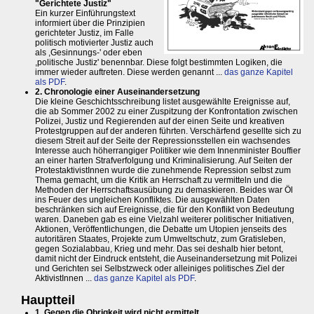
"Gerichtete Justiz"
Ein kurzer Einführungstext
informiert über die Prinzipien
gerichteter Justiz, im Falle
politisch motivierter Justiz auch
als ,Gesinnungs-' oder eben
,politische Justiz' benennbar. Diese folgt bestimmten Logiken, die
immer wieder auftreten. Diese werden genannt ...
das ganze Kapitel
als PDF
.
2. Chronologie einer Auseinandersetzung
Die kleine Geschichtsschreibung listet ausgewählte Ereignisse auf,
die ab Sommer 2002 zu einer Zuspitzung der Konfrontation zwischen
Polizei, Justiz und Regierenden auf der einen Seite und kreativen
Protestgruppen auf der anderen führten. Verschärfend gesellte sich zu
diesem Streit auf der Seite der Repressionsstellen ein wachsendes
Interesse auch höherrangiger Politiker wie dem Innenminister Bouffier
an einer harten Strafverfolgung und Kriminalisierung. Auf Seiten der
ProtestaktivistInnen wurde die zunehmende Repression selbst zum
Thema gemacht, um die Kritik an Herrschaft zu vermitteln und die
Methoden der Herrschaftsausübung zu demaskieren. Beides war Öl
ins Feuer des ungleichen Konfliktes. Die ausgewählten Daten
beschränken sich auf Ereignisse, die für den Konflikt von Bedeutung
waren. Daneben gab es eine Vielzahl weiterer politischer Initiativen,
Aktionen, Veröffentlichungen, die Debatte um Utopien jenseits des
autoritären Staates, Projekte zum Umweltschutz, zum Gratisleben,
gegen Sozialabbau, Krieg und mehr. Das sei deshalb hier betont,
damit nicht der Eindruck entsteht, die Auseinandersetzung mit Polizei
und Gerichten sei Selbstzweck oder alleiniges politisches Ziel der
AktivistInnen ...
das ganze Kapitel als PDF
.
Hauptteil
1. Gegen die Obrigkeit wird nicht ermittelt