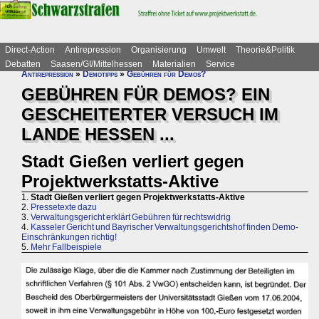
Direct-Action
Antirepression
Organisierung
Umwelt
Theorie&Politik
Debatten
Saasen/GI/Mittelhessen
Materialien
Service
Antirepression
»
Demotipps
»
Gebühren für Demos?
GEBÜHREN FÜR DEMOS? EIN
GESCHEITERTER VERSUCH IM
LANDE HESSEN ...
Stadt Gießen verliert gegen
Projektwerkstatts-Aktive
1.
Stadt Gießen verliert gegen Projektwerkstatts-Aktive
2.
Pressetexte dazu
3.
Verwaltungsgericht erklärt Gebühren für rechtswidrig
4.
Kasseler Gericht und Bayrischer Verwaltungsgerichtshof finden Demo-
Einschränkungen richtig!
5.
Mehr Fallbeispiele