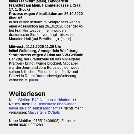
in/bei Frankfurt (Main), Landgericht
Frankfurt am Main, Hammelsgasse 1 (Saal
17, 1. Stock)
Prozess wegen Abseilaktion am 26.10.2020
über A5
In der ersten Instanz im Strafprozess wegen
einer Abseilaktion am 26.10.2020 über der A5
bei Frankfurt Zeppelinheim wurden
drakonische Strafen verhängt - bis zu neun
Monaten Haft (auf Bewährung).
[mehr]
Mittwoch, 11.11.2026 11:30 Uhr
in/bei Wolfsburg, Amtsgericht Wolfsburg
Strafprozess wegen Aktion auf VW-Gelände
Der Zug, der Braunkohle für das VW-eigene
Kraftwerk bringt, wurde blockiert. Mit dabei
war der Journalist Jörg Bergstedt, der wegen
seinen kritischen Filmen bei der Justiz und
Polizei in Raum Braunschweig/Wolfsburg
verhasst ist.
[mehr]
Weiterlesen
Kreis Gießen: B49-Neubau verhindern
++
Neues Buch:
Die Demokratie überwinden,
bevor sie sich selbst abschafft
++ Nichts mehr
verpassen:
Mailverteiler&Chats
Neue Mobilnr.: 015511439808), Festnetz
bleibt 06401-903283