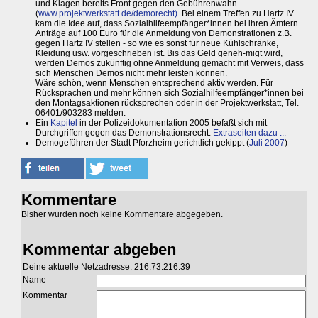
und Klagen bereits Front gegen den Gebührenwahn
(
www.projektwerkstatt.de/demorecht).
Bei einem Treffen zu Hartz IV
kam die Idee auf, dass Sozialhilfeempfänger*innen bei ihren Ämtern
Anträge auf 100 Euro für die Anmeldung von Demonstrationen z.B.
gegen Hartz IV stellen - so wie es sonst für neue Kühlschränke,
Kleidung usw. vorgeschrieben ist. Bis das Geld geneh-migt wird,
werden Demos zukünftig ohne Anmeldung gemacht mit Verweis, dass
sich Menschen Demos nicht mehr leisten können.
Wäre schön, wenn Menschen entsprechend aktiv werden. Für
Rücksprachen und mehr können sich Sozialhilfeempfänger*innen bei
den Montagsaktionen rücksprechen oder in der Projektwerkstatt, Tel.
06401/903283 melden.
Ein
Kapitel
in der Polizeidokumentation 2005 befaßt sich mit
Durchgriffen gegen das Demonstrationsrecht.
Extraseiten dazu ...
Demogeführen der Stadt Pforzheim gerichtlich gekippt (
Juli 2007
)
Kommentare
Bisher wurden noch keine Kommentare abgegeben.
Kommentar abgeben
Deine aktuelle Netzadresse: 216.73.216.39
Name
Kommentar