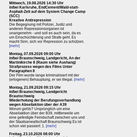
Mittwoch, 19.08.2026 14:30 Uhr
in/bei Karlsruhe, EndCement/Wald-statt-
Asphalt-Zelt auf dem System Change Camp
(SCC)
Kreative Antirepression
Die Begegnung mit Polizei, Justiz und
anderen Repressionsorganen ist
unangenehm - und soll es auch sein, da es
um Einschüchterung und Strafe geht. Es
macht Sinn, sich vor Repression zu schützen.
[mehr]
Montag, 07.09.2026 09:00 Uhr
in/bei Braunschweig, Landgericht, An der
Martinikirche 8 (Raum siehe Aushang)
Strafprozess wegen des Films Unter
Paragraphen II
Der Film wurde lange kriminalisiert mit der
(erlogenen) Behauptung, er sei illegal.
[mehr]
Montag, 21.09.2026 09:15 Uhr
in/bei Braunschweig, Landgericht
Braunschweig
Wiederholung der Berufungsverhandlung
wegen Abseilaktion über der A39
Worum gehts? Ursprünglich um eine
Abseilaktion über der B39, mittlerweile um
eine gefestigte Feindschaft zwischen uns und
der Staatsanwaltschaft Braunschweig Es ist
schon viel passiert: 1.
[mehr]
Freitag, 23.10.2026 08:00 Uhr