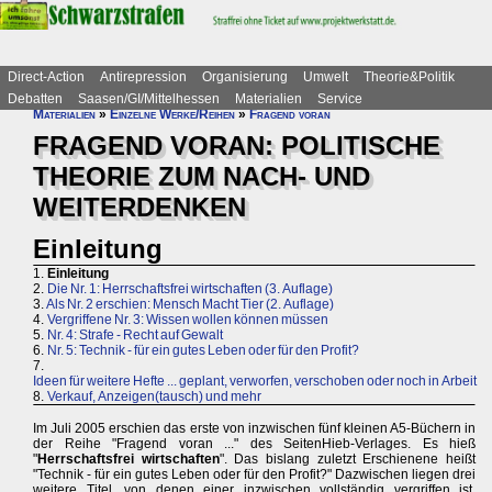
Direct-Action
Antirepression
Organisierung
Umwelt
Theorie&Politik
Debatten
Saasen/GI/Mittelhessen
Materialien
Service
Materialien
»
Einzelne Werke/Reihen
»
Fragend voran
FRAGEND VORAN: POLITISCHE
THEORIE ZUM NACH- UND
WEITERDENKEN
Einleitung
1.
Einleitung
2.
Die Nr. 1: Herrschaftsfrei wirtschaften (3. Auflage)
3.
Als Nr. 2 erschien: Mensch Macht Tier (2. Auflage)
4.
Vergriffene Nr. 3: Wissen wollen können müssen
5.
Nr. 4: Strafe - Recht auf Gewalt
6.
Nr. 5: Technik - für ein gutes Leben oder für den Profit?
7.
Ideen für weitere Hefte ... geplant, verworfen, verschoben oder noch in Arbeit
8.
Verkauf, Anzeigen(tausch) und mehr
Im Juli 2005 erschien das erste von inzwischen fünf kleinen A5-Büchern in
der Reihe "Fragend voran ..." des SeitenHieb-Verlages. Es hieß
"
Herrschaftsfrei wirtschaften
". Das bislang zuletzt Erschienene heißt
"Technik - für ein gutes Leben oder für den Profit?" Dazwischen liegen drei
weitere Titel, von denen einer inzwischen vollständig vergriffen ist.