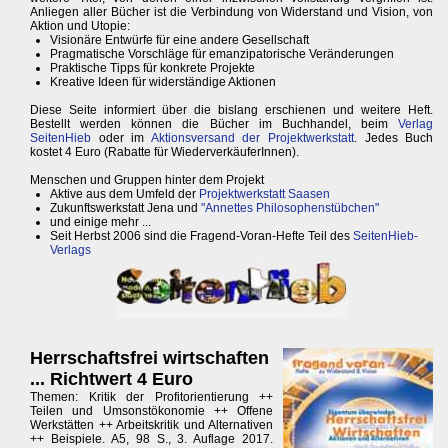
Anliegen aller Bücher ist die Verbindung von Widerstand und Vision, von
Aktion und Utopie:
Visionäre Entwürfe für eine andere Gesellschaft
Pragmatische Vorschläge für emanzipatorische Veränderungen
Praktische Tipps für konkrete Projekte
Kreative Ideen für widerständige Aktionen
Diese Seite informiert über die bislang erschienen und weitere Heft.
Bestellt werden können die Bücher im Buchhandel, beim
Verlag
SeitenHieb
oder im
Aktionsversand der Projektwerkstatt
. Jedes Buch
kostet 4 Euro (Rabatte für WiederverkäuferInnen).
Menschen und Gruppen hinter dem Projekt
Aktive aus dem Umfeld der
Projektwerkstatt Saasen
Zukunftswerkstatt Jena und
"Annettes Philosophenstübchen"
und einige mehr ...
Seit Herbst 2006 sind die Fragend-Voran-Hefte Teil des
SeitenHieb-
Verlags
Herrschaftsfrei wirtschaften
... Richtwert 4 Euro
Themen: Kritik der Profitorientierung ++
Teilen und Umsonstökonomie ++ Offene
Werkstätten ++ Arbeitskritik und Alternativen
++ Beispiele. A5, 98 S., 3. Auflage 2017.