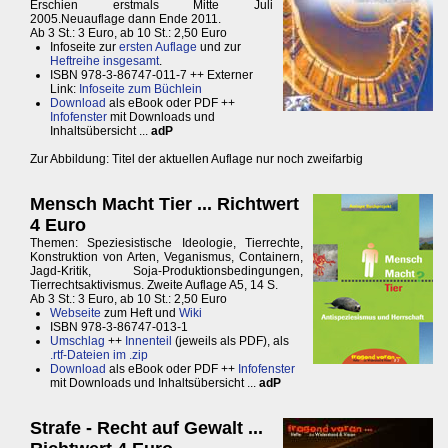
Erschien erstmals Mitte Juli
2005.Neuauflage dann Ende 2011.
Ab 3 St.: 3 Euro, ab 10 St.: 2,50 Euro
Infoseite zur
ersten Auflage
und zur
Heftreihe insgesamt
.
ISBN 978-3-86747-011-7 ++ Externer
Link:
Infoseite zum Büchlein
Download
als eBook oder PDF ++
Infofenster
mit Downloads und
Inhaltsübersicht ...
adP
Zur Abbildung: Titel der aktuellen Auflage nur noch zweifarbig
Mensch Macht Tier ... Richtwert
4 Euro
Themen: Speziesistische Ideologie, Tierrechte,
Konstruktion von Arten, Veganismus, Containern,
Jagd-Kritik, Soja-Produktionsbedingungen,
Tierrechtsaktivismus. Zweite Auflage A5, 14 S.
Ab 3 St.: 3 Euro, ab 10 St.: 2,50 Euro
Webseite
zum Heft und
Wiki
ISBN 978-3-86747-013-1
Umschlag
++
Innenteil
(jeweils als PDF), als
.rtf-Dateien im .zip
Download
als eBook oder PDF ++
Infofenster
mit Downloads und Inhaltsübersicht ...
adP
Strafe - Recht auf Gewalt ...