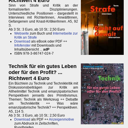
Richtwert 4 Euro
Sinn von Strafe und Kritik an der
formalisierten Disziplinierungen.
Unterschiedliche Positionen - dargestellt in
Interviews mit RichterInnen, AnwältInnen,
Gefangenen und Knast-KritikerInnen. A5, 92
S.
Ab 3 St.: 3 Euro, ab 10 St.: 2,50 Euro
Webseite
zum Buch und
Internetseite zur
Kritik an Strafe
Download
als eBook oder PDF ++
Infofenster
mit Downloads und
Inhaltsübersicht ...
adP
ISBN 978-3-86747-024-7
Technik für ein gutes Leben
oder für den Profit? ...
Richtwert 4 Euro
Ein Büchlein zu Technik und Technikkritik mit
Diskussionsbeiträgen zur Kritik am
Allheilmittel Technik und emanzipatorischen
Perspektiven jenseits des Primitivismus.
Themen: Technik als Werkzeug ++ Debatte
um Technikkritik ++ Was wäre
emanzipatorische Technik? ++ Perspektiven.
A5, 114 S.
Ab 3 St.: 3 Euro, ab 10 St.: 2,50 Euro
Download
als PDF ++
Anzeigenmotive
zum Abdruck in Zeitschriften,
Rundbriefen ...