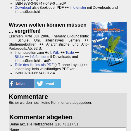
ISBN 978-3-86747-049-0 ...
adP
Download
als eBook oder PDF ++
Infofenster
mit Downloads und
Inhaltsübersicht
Wissen wollen können müssen
... vergriffen!
Erschien Mitte Juli 2006. Themen: Bildungskritik
++ Schule, Uni, alternatives Lernen ++
Studiengebühren ++ Anarchistische und Anti-
Pädagogik. A5, 92 S.
Internetseiten zum Heft:
Wiki
++
Texte
++
Bilder
++
Infofenster
mit Downloads und
Inhaltsübersicht ...
adP
Teile des Heftes als PDF
(z.T. ohne Layout) ++
leider liegt kein vollständiges PDF vor
ISBN 978-3-86747-012-4
Kommentare
Bisher wurden noch keine Kommentare abgegeben.
Kommentar abgeben
Deine aktuelle Netzadresse: 216.73.217.51
Name