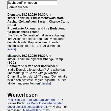
Dienstag, 18.08.2026 20:30 Uhr
in/bei Karlsruhe, EndCement/Wald-statt-
Asphalt-Zelt auf dem System Change Camp
(SCC)
Provokante Aktionen und ihre Bedeutung
für politischen Protest
Die "Letzte Generation" hat viele aufgeregt.
Ihre Aktionen polarisieren - und viele derer,
die Macht oder Kapital in ihren Händen
halten, schimpfen auf die Aktivist*innen.
[mehr]
Mittwoch, 19.08.2026 16:30 Uhr
in/bei Karlsruhe, System Change Camp
(SCC)
Demokratie retten oder überwinden?
Ist die Demokratie zu retten? Und wäre das
überhaupt gut? Gerne wird ja Winston
Churchill zitiert, der 1947 sagte: "Demokratie
ist die schlechteste Regierungsform - außer
all den anderen Formen".
[mehr]
Weiterlesen
Kreis Gießen: B49-Neubau verhindern
++
Neues Buch:
Die Demokratie überwinden,
bevor sie sich selbst abschafft
++ Nichts mehr
verpassen:
Mailverteiler&Chats