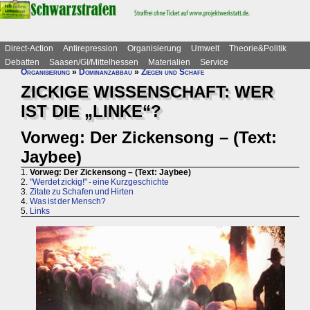
Direct-Action
Antirepression
Organisierung
Umwelt
Theorie&Politik
Debatten
Saasen/GI/Mittelhessen
Materialien
Service
Organisierung
»
Dominanzabbau
»
Ziegen und Schafe
ZICKIGE WISSENSCHAFT: WER
IST DIE „LINKE“?
Vorweg: Der Zickensong – (Text:
Jaybee)
1.
Vorweg: Der Zickensong – (Text: Jaybee)
2.
"Werdet zickig!" - eine Kurzgeschichte
3.
Zitate zu Schafen und Hirten
4.
Was ist der Mensch?
5.
Links