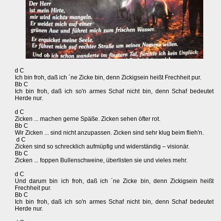
d C
Ich bin froh, daß ich ´ne Zicke bin, denn Zickigsein heißt Frechheit pur.
Bb C
Ich bin froh, daß ich so'n armes Schaf nicht bin, denn Schaf bedeutet
Herde nur.
d C
Zicken ... machen gerne Späße. Zicken sehen öfter rot.
Bb C
Wir Zicken ... sind nicht anzupassen. Zicken sind sehr klug beim flieh'n.
d C
Zicken sind so schrecklich aufmüpfig und widerständig – visionär.
Bb C
Zicken ... foppen Bullenschweine, überlisten sie und vieles mehr.
d C
Und darum bin ich froh, daß ich ´ne Zicke bin, denn Zickigsein heißt
Frechheit pur.
Bb C
Ich bin froh, daß ich so'n armes Schaf nicht bin, denn Schaf bedeutet
Herde nur.