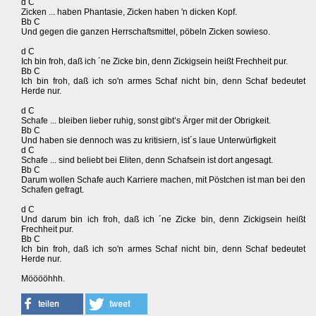
d C
Zicken ... haben Phantasie, Zicken haben 'n dicken Kopf.
Bb C
Und gegen die ganzen Herrschaftsmittel, pöbeln Zicken sowieso.
d C
Ich bin froh, daß ich ´ne Zicke bin, denn Zickigsein heißt Frechheit pur.
Bb C
Ich bin froh, daß ich so'n armes Schaf nicht bin, denn Schaf bedeutet
Herde nur.
d C
Schafe ... bleiben lieber ruhig, sonst gibt’s Ärger mit der Obrigkeit.
Bb C
Und haben sie dennoch was zu kritisiern, ist´s laue Unterwürfigkeit
d C
Schafe ... sind beliebt bei Eliten, denn Schafsein ist dort angesagt.
Bb C
Darum wollen Schafe auch Karriere machen, mit Pöstchen ist man bei den
Schafen gefragt.
d C
Und darum bin ich froh, daß ich ´ne Zicke bin, denn Zickigsein heißt
Frechheit pur.
Bb C
Ich bin froh, daß ich so'n armes Schaf nicht bin, denn Schaf bedeutet
Herde nur.
Mööööhhh.