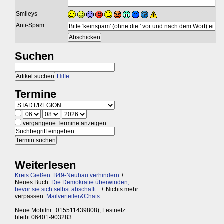
Smileys
Anti-Spam
Suchen
Hilfe
Termine
vergangene Termine anzeigen
Weiterlesen
Kreis Gießen: B49-Neubau verhindern
++
Neues Buch:
Die Demokratie überwinden,
bevor sie sich selbst abschafft
++ Nichts mehr
verpassen:
Mailverteiler&Chats
Neue Mobilnr.: 015511439808), Festnetz
bleibt 06401-903283