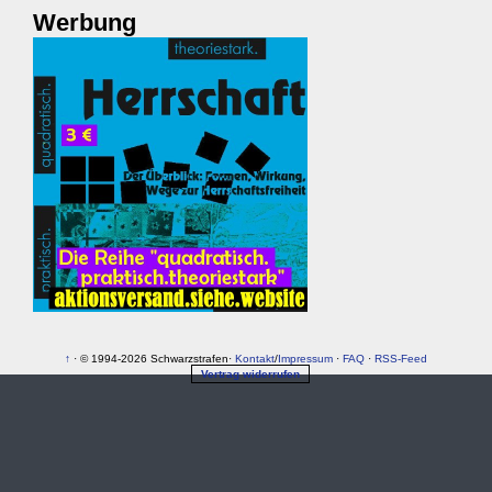
Werbung
↑
· © 1994-2026 Schwarzstrafen·
Kontakt
/
Impressum
·
FAQ
·
RSS-Feed
Vertrag widerrufen