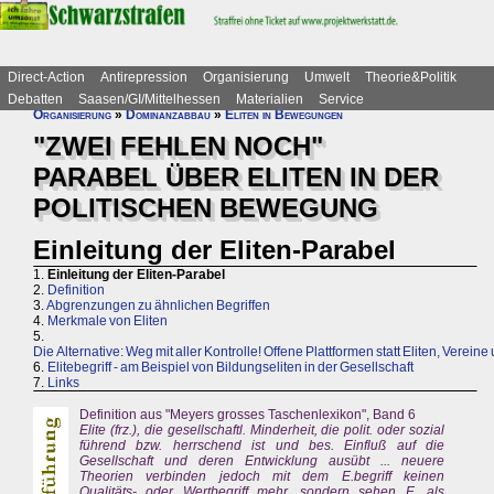
Direct-Action
Antirepression
Organisierung
Umwelt
Theorie&Politik
Debatten
Saasen/GI/Mittelhessen
Materialien
Service
Organisierung
»
Dominanzabbau
»
Eliten in Bewegungen
"ZWEI FEHLEN NOCH"
PARABEL ÜBER ELITEN IN DER
POLITISCHEN BEWEGUNG
Einleitung der Eliten-Parabel
1.
Einleitung der Eliten-Parabel
2.
Definition
3.
Abgrenzungen zu ähnlichen Begriffen
4.
Merkmale von Eliten
5.
Die Alternative: Weg mit aller Kontrolle! Offene Plattformen statt Eliten, Vereine 
6.
Elitebegriff - am Beispiel von Bildungseliten in der Gesellschaft
7.
Links
Definition aus "Meyers grosses Taschenlexikon", Band 6
Elite (frz.), die gesellschaftl. Minderheit, die polit. oder sozial
führend bzw. herrschend ist und bes. Einfluß auf die
Gesellschaft und deren Entwicklung ausübt ... neuere
Theorien verbinden jedoch mit dem E.begriff keinen
Qualitäts- oder Wertbegriff mehr, sondern sehen E. als