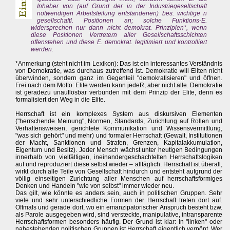
Inhaber von (auf Grund der in der Industriegesellschaft
notwendigen Arbeitsteilung entstandenen) bes. wichtige n
gesellschaftl. Positionen an; solche Funktions-E.
widersprechen nur dann nicht demokrat. Prinzipien*, wenn
diese Positionen Vertretern aller Gesellschaftsschichten
offenstehen und diese E. demokrat. legitimiert und kontrolliert
werden.
*Anmerkung (steht nicht im Lexikon): Das ist ein interessantes Verständnis
von Demokratie, was durchaus zutreffend ist. Demokratie will Eliten nicht
überwinden, sondern ganz im Gegenteil "demokratisieren" und öffnen.
Frei nach dem Motto: Elite werden kann jedeR, aber nicht alle. Demokratie
ist geradezu unauflösbar verbunden mit dem Prinzip der Elite, denn es
formalisiert den Weg in die Elite.
Herrschaft ist ein komplexes System aus diskursiven Elementen
("herrschende Meinung", Normen, Standards, Zurichtung auf Rollen und
Verhaltensweisen, gerichtete Kommunikation und Wissensvermittlung,
"was sich gehört" und mehr) und formaler Herrschaft (Gewalt, Institutionen
der Macht, Sanktionen und Strafen, Grenzen, Kapitalakkumulation,
Eigentum und Besitz). Jeder Mensch wächst unter heutigen Bedingungen
innerhalb von vielfältigen, ineinandergeschachtelten Herrschaftslogiken
auf und reproduziert diese selbst wieder – alltäglich. Herrschaft ist überall,
wirkt durch alle Teile von Gesellschaft hindurch und entsteht aufgrund der
völlig einseitigen Zurichtung aller Menschen auf herrschaftsförmiges
Denken und Handeln "wie von selbst" immer wieder neu.
Das gilt, wie könnte es anders sein, auch in politischen Gruppen. Sehr
viele und sehr unterschiedliche Formen der Herrschaft treten dort auf.
Oftmals und gerade dort, wo ein emanzipatorischer Anspruch besteht bzw.
als Parole ausgegeben wird, sind versteckte, manipulative, intransparente
Herrschaftsformen besonders häufig. Der Grund ist klar: In "linken" oder
nahestehenden politischen Gruppen ist Herrschaft eigentlich verpönt. Wer