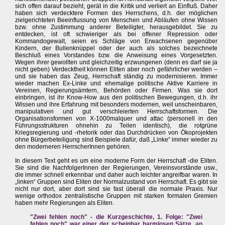
sich offen darauf bezieht, gerät in die Kritik und verliert an Einfluß. Daher
haben sich verdecktere Formen des Herrschens, d.h. der möglichen
zielgerichteten Beeinflussung von Menschen und Abläufen ohne Wissen
bzw. ohne Zustimmung anderer Beteiligter, herausgebildet. Sie zu
entdecken, ist oft schwieriger als bei offener Repression oder
Kommandogewalt, seien es Schläge von Erwachsenen gegenüber
Kindern, der Bullenknüppel oder der auch als solches bezeichnete
Beschluß eines Vorstandes bzw. die Anweisung eines Vorgesetzten.
Wegen ihrer gewollten und gleichzeitig erzwungenen (denn es darf sie ja
nicht geben) Verdecktheit können Eliten aber noch gefährlicher werden –
und sie haben das Zeug, Herrschaft ständig zu modernisieren. Immer
wieder machen Ex-Linke und ehemalige politische Aktive Karriere in
Vereinen, Regierungsämtern, Behörden oder Firmen. Was sie dort
einbringen, ist ihr Know-How aus den politischen Bewegungen, d.h. ihr
Wissen und ihre Erfahrung mit besonders modernen, weil unscheinbaren,
manipulativen und gut verschleierten Herrschaftsformen. Die
Organisationsformen von X-1000malquer und attac (personell in den
Führungsstrukturen ohnehin zu Teilen identisch), die rotgrüne
Kriegsregierung und -rhetorik oder das Durchdrücken von Ökoprojekten
ohne Bürgerbeteiligung sind Beispiele dafür, daß „Linke“ immer wieder zu
den moderneren HerrscherInnen gehören.
In diesem Text geht es um eine moderne Form der Herrschaft -die Eliten.
Sie sind die NachfolgerInnen der Regierungen, Vereinsvorstände usw.,
die immer schnell erkennbar und daher auch leichter angreifbar waren. In
„linken“ Gruppen sind Eliten der Normalzustand von Herrschaft. Es gibt sie
nicht nur dort, aber dort sind sie fast überall die normale Praxis. Nur
wenige orthodox zentralistische Gruppen mit starken formalen Gremien
haben mehr Regierungen als Eliten.
"Zwei fehlen noch" - die Kurzgeschichte, 1. Folge: "Zwei
fehlen noch" war einer der scheinbar harmlosen Sätze, an