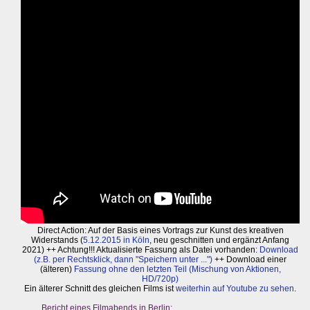
Direct Action: Auf der Basis eines Vortrags zur Kunst des kreativen
Widerstands (
5.12.2015 in Köln
, neu geschnitten und ergänzt Anfang
2021) ++ Achtung!!! Aktualisierte Fassung als Datei vorhanden:
Download
(z.B. per Rechtsklick, dann "Speichern unter ...")
++ Download einer
(älteren)
Fassung ohne den letzten Teil (Mischung von Aktionen,
HD/720p)
Ein älterer Schnitt des gleichen Films ist
weiterhin auf Youtube zu sehen
.
Bericht eines Filmabends in Berlin: