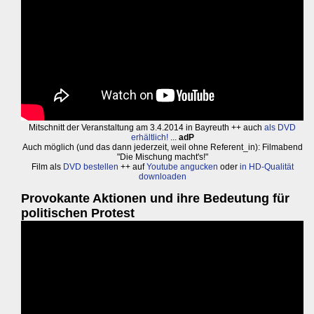
Mitschnitt der Veranstaltung am 3.4.2014 in Bayreuth ++ auch
als DVD
erhältlich!
...
adP
Auch möglich (und das dann jederzeit, weil ohne Referent_in): Filmabend
"Die Mischung macht's!"
Film als
DVD bestellen
++ auf
Youtube angucken
oder
in HD-Qualität
downloaden
Provokante Aktionen und ihre Bedeutung für
politischen Protest