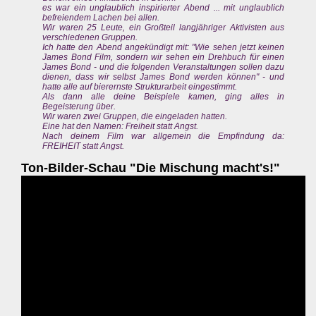
es war ein unglaublich inspirierter Abend ... mit unglaublich
befreiendem Lachen bei allen.
Wir waren 25 Leute, ein Großteil langjähriger Aktivisten aus
verschiedenen Gruppen.
Ich hatte den Abend angekündigt mit: "Wie sehen jetzt keinen
James Bond Film, sondern wir sehen ein Drehbuch für einen
James Bond - und die folgenden Veranstaltungen sollen dazu
dienen, dass wir selbst James Bond werden können" - und
hatte alle auf bierernste Strukturarbeit eingestimmt.
Als dann alle deine Beispiele kamen, ging alles in
Begeisterung über.
Wir waren zwei Gruppen, die eingeladen hatten.
Eine hat den Namen: Freiheit statt Angst.
Nach deinem Film war allgemein die Empfindung da:
FREIHEIT statt Angst.
Ton-Bilder-Schau "Die Mischung macht's!"