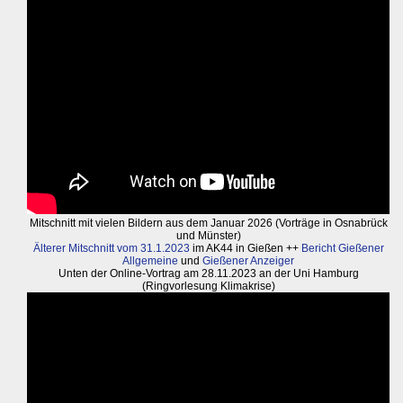
Mitschnitt mit vielen Bildern aus dem Januar 2026 (Vorträge in Osnabrück
und Münster)
Älterer Mitschnitt vom 31.1.2023
im AK44 in Gießen ++
Bericht Gießener
Allgemeine
und
Gießener Anzeiger
Unten der Online-Vortrag am 28.11.2023 an der Uni Hamburg
(Ringvorlesung Klimakrise)