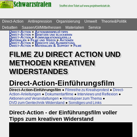
Direct-Action
Antirepression
Organisierung
Umwelt
Theorie&Politik
Debatten
Saasen/GI/Mittelhessen
Materialien
Service
Direct-Action
»
Aktionsbeispiele/-tipps
Direct-Action
»
Besetzen und blockieren
Direct-Action
»
Kommunikationsguerilla
Materialien
»
Filme und Videos
»
Aktionen
Direct-Action
»
Berichte und Auswertung
Direct-Action
»
Materialien & Support
»
Filme
FILME ZU DIRECT ACTION UND
METHODEN KREATIVEN
WIDERSTANDES
Direct-Action-Einführungsfilm
Direct-Action-Einführungsfilm
●
Filmreihe zu Kreativprotest
●
Direct-
Action-Anleitungen
●
Dokumentarfilme
●
Interviews und Reflexion
●
Aktionen und Veranstaltungen
●
Hirnstupser zum Thema
●
DVD zum Gentechnik-Widerstand
●
Sonstiges und Links
Direct-Action - der Einführungsfilm voller
Tipps zum kreativen Widerstand