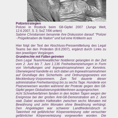
Polizeistrategien
Polizei in Rostock beim G8-Gipfel 2007 (Junge Welt,
12.6.2007, S. 3; SoZ 7/06 unten)
Sabine Christiansen benannte ihre Diskussion darauf: "Polizei
- Prügelknaben de Nation" und lud eine Kritikerin aus
Hier folgt der Text der Abschluss-Pressemitteilung des Legal
Teams bei den Protesten (8.6.2007), ergänzt durch Links zu
den jeweiligen Vorgängen.
Grundrechte mit Füßen getreten
Dem Legal Team/Anwaltlicher Notdienst gelangten in der Zeit
vom 2. Juni bis 7. Juni 1.136 Freiheitsentziehungen in Form
von Verhaftungen und Ingewahrsamnahmen zur Kenntnis.
Überwiegend handelte es sich dabei um Ingewahrsamnahmen
auf Grundlage des Sicherheits- und Ordnungsgesetzes von
Mecklenburg-Vorpommern. Zum Teil dauerte dieser
administrative Freiheitsentzug bis zu sechs Tage. Hunderte von
Platzverweisen wurden während der Proteste gegen den G8-
Gipfel gegen GlobalisierungskritikerInnen ausgesprochen.
Acht Schnellverfahren fanden in den letzten Tagen wegen der
Ereignisse bei der großen Anti-G8-Demonstration am 2. Juni
statt. Dabei wurden Haftstrafen zwischen sechs Monaten mit
Bewährung und zehn Monaten ohne Bewährung verhängt.
Den Angeklagten war schwerer Landfriedensbruch in
Tateinheit mit gefährlicher Körperverletzung oder versuchter
gefährlicher Körperverletzung vorgeworfen worden. Die