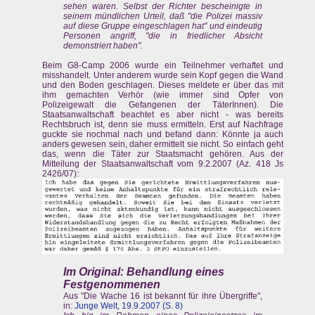
sehen waren. Selbst der Richter bescheinigte in
seinem mündlichen Urteil, daß "die Polizei massiv
auf diese Gruppe eingeschlagen hat" und eindeutig
Personen angriff, "die in friedlicher Absicht
demonstriert haben".
Beim G8-Camp 2006 wurde ein Teilnehmer verhaftet und
misshandelt. Unter anderem wurde sein Kopf gegen die Wand
und den Boden geschlagen. Dieses meldete er über das mit
ihm gemachten Verhör (wie immer sind Opfer von
Polizeigewalt die Gefangenen der TäterInnen). Die
Staatsanwaltschaft beachtet es aber nicht - was bereits
Rechtsbruch ist, denn sie muss ermitteln. Erst auf Nachfrage
guckte sie nochmal nach und befand dann: Könnte ja auch
anders gewesen sein, daher ermittelt sie nicht. So einfach geht
das, wenn die Täter zur Staatsmacht gehören. Aus der
Mitteilung der Staatsanwaltschaft vom 9.2.2007 (Az. 418 Js
2426/07):
Im Original:
Behandlung eines
Festgenommenen
Aus "Die Wache 16 ist bekannt für ihre Übergriffe",
in:
Junge Welt, 19.9.2007 (S. 8)