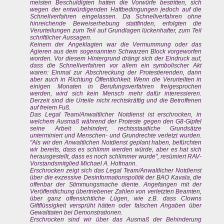
meisten Beschuldigten hatten die Vorwürfe bestritten, sich
wegen der entwürdigenden Haftbedingungen jedoch auf die
Schnellverfahren eingelassen. Da Schnellverfahren ohne
hinreichende Beweiserhebung stattfinden, erfolgten die
Verurteilungen zum Teil auf Grundlagen lückenhafter, zum Teil
schriftlicher Aussagen.
Keinem der Angeklagten war die Vermummung oder das
Agieren aus dem sogenannten Schwarzen Block vorgeworfen
worden. Vor diesem Hintergrund drängt sich der Eindruck auf,
dass die Schnellverfahren vor allem ein symbolischer Akt
waren: Einmal zur Abschreckung der Protestierenden, dann
aber auch in Richtung Öffentlichkeit. Wenn die Verurteilten in
einigen Monaten in Berufungsverfahren freigesprochen
werden, wird sich kein Mensch mehr dafür interessieren.
Derzeit sind die Urteile nicht rechtskräftig und die Betroffenen
auf freiem Fuß.
Das Legal Team/Anwaltlicher Notdienst ist erschrocken, in
welchem Ausmaß während der Proteste gegen den G8-Gipfel
seine Arbeit behindert, rechtsstaatliche Grundsätze
unterminiert und Menschen- und Grundrechte verletzt wurden.
"Als wir den Anwaltlichen Notdienst geplant haben, befürchten
wir bereits, dass es schlimm werden würde, aber es hat sich
herausgestellt, dass es noch schlimmer wurde", resümiert RAV-
Vorstandsmitglied Michael A. Hofmann.
Erschrocken zeigt sich das Legal Team/Anwaltlicher Notdienst
über die exzessive Desinformationspolitik der BAO Kavala, die
offenbar der Stimmungsmache diente. Angefangen mit der
Veröffentlichung übertriebener Zahlen von verletzten Beamten,
über ganz offensichtliche Lügen, wie z.B. dass Clowns
Giftflüssigkeit versprüht hätten oder falschen Angaben über
Gewalttaten bei Demonstrationen.
Erschrocken sind wir über das Ausmaß der Behinderung