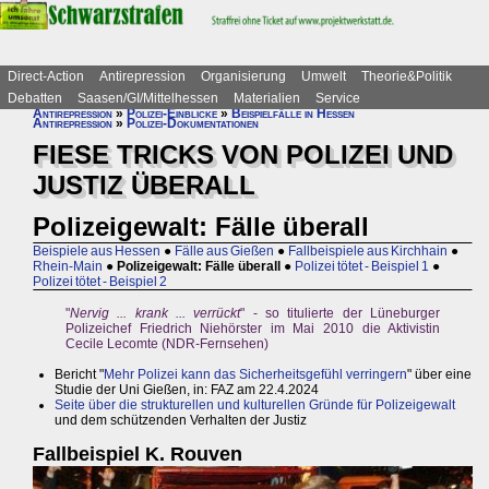
Direct-Action
Antirepression
Organisierung
Umwelt
Theorie&Politik
Debatten
Saasen/GI/Mittelhessen
Materialien
Service
Antirepression
»
Polizei-Einblicke
»
Beispielfälle in Hessen
Antirepression
»
Polizei-Dokumentationen
FIESE TRICKS VON POLIZEI UND
JUSTIZ ÜBERALL
Polizeigewalt: Fälle überall
Beispiele aus Hessen
●
Fälle aus Gießen
●
Fallbeispiele aus Kirchhain
●
Rhein-Main
●
Polizeigewalt: Fälle überall
●
Polizei tötet - Beispiel 1
●
Polizei tötet - Beispiel 2
"
Nervig ... krank ... verrückt
" - so titulierte der Lüneburger
Polizeichef Friedrich Niehörster im Mai 2010 die Aktivistin
Cecile Lecomte (NDR-Fernsehen)
Bericht "
Mehr Polizei kann das Sicherheitsgefühl verringern
" über eine
Studie der Uni Gießen, in: FAZ am 22.4.2024
Seite über die strukturellen und kulturellen Gründe für Polizeigewalt
und dem schützenden Verhalten der Justiz
Fallbeispiel K. Rouven