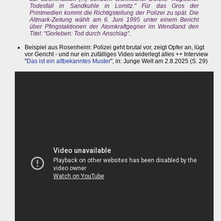
Todesfall in Sandkuhle in Lomitz." Für das Gros der
Printmedien kommt die Richtigstellung der Polizei zu spät. Die
Altmark-Zeitung wählt am 6. Juni 1995 unter einem Bericht
über Pfingstaktionen der Atomkraftgegner im Wendland den
Titel: "Gorleben: Tod durch Anschlag".
Beispiel aus Rosenheim: Polizei geht brutal vor, zeigt Opfer an, lügt
vor Gericht - und nur ein zufälliges Video widerlegt alles ++ Interview
"
Das ist ein altbekanntes Muster
", in: Junge Welt am 2.8.2025 (S. 29)