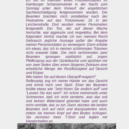
Ich bin im Rahmen eines Polizeieinsatzes im
Hamburger Schanzenviertel in der Nacht zum
Sonntag unter dem Vorwurf der angeblichen
Sachbeschädigung festgenommen worden. Die
Beamten brachten mich unmittelbar nach der
Festnahme auf das Polizeirevier 16 in der
Lerchenstraße. Dort wurden meine Personalien
festgestellt. Der Ton, der auf dieser Wache
herrschte, war aggressiv und respektlos. Bei dem
folgenden Verhör machte ich von meinem Recht
Gebrauch, jegliche Aussage außer der Angabe
meiner Personendaten zu verweigern. Dann erlebte
ich etwas, das ich in meinen schlimmsten Träumen
nicht erwartet hätte. Die mich verhörenden zwei
Beamten sprangen urplötzlich auf, zogen
Pfefferspray aus der Gürteltasche und sprühten mir
von zwei Seiten über einen längeren Zeitraum eine
erhebliche Menge der Reizflüssigkeit auf Gesicht
und Körper.
Wie haben Sie auf diesen Übergriff reagiert?
Reflexartig zog ich meine Hände vor das Gesicht
und erhob mich vom Stuhl. Einer der Beamten
brüllte etwas wie "Jetzt hören Sie endlich auf!" und
"Lassen Sie das sein!". Ich schrie meinerseits unter
Schmerzen, daß ich nicht verstehe, was das soll
und keinen Widerstand geleistet habe und auch
nicht vorhätte, das zu tun. Dann stürzten die beiden
Beamten sich auf mich und drangsalierten mich,
indem sie meinen Kopf auf den Boden schlugen.
Sie zerrissen mein T-Shirt und legten mir
Handschellen an.