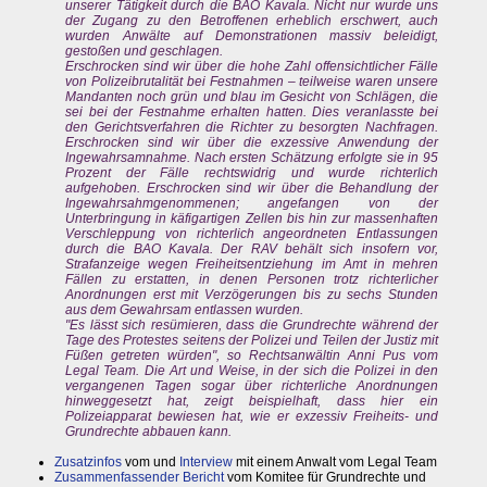
unserer Tätigkeit durch die BAO Kavala. Nicht nur wurde uns
der Zugang zu den Betroffenen erheblich erschwert, auch
wurden Anwälte auf Demonstrationen massiv beleidigt,
gestoßen und geschlagen.
Erschrocken sind wir über die hohe Zahl offensichtlicher Fälle
von Polizeibrutalität bei Festnahmen – teilweise waren unsere
Mandanten noch grün und blau im Gesicht von Schlägen, die
sei bei der Festnahme erhalten hatten. Dies veranlasste bei
den Gerichtsverfahren die Richter zu besorgten Nachfragen.
Erschrocken sind wir über die exzessive Anwendung der
Ingewahrsamnahme. Nach ersten Schätzung erfolgte sie in 95
Prozent der Fälle rechtswidrig und wurde richterlich
aufgehoben. Erschrocken sind wir über die Behandlung der
Ingewahrsahmgenommenen; angefangen von der
Unterbringung in käfigartigen Zellen bis hin zur massenhaften
Verschleppung von richterlich angeordneten Entlassungen
durch die BAO Kavala. Der RAV behält sich insofern vor,
Strafanzeige wegen Freiheitsentziehung im Amt in mehren
Fällen zu erstatten, in denen Personen trotz richterlicher
Anordnungen erst mit Verzögerungen bis zu sechs Stunden
aus dem Gewahrsam entlassen wurden.
"Es lässt sich resümieren, dass die Grundrechte während der
Tage des Protestes seitens der Polizei und Teilen der Justiz mit
Füßen getreten würden", so Rechtsanwältin Anni Pus vom
Legal Team. Die Art und Weise, in der sich die Polizei in den
vergangenen Tagen sogar über richterliche Anordnungen
hinweggesetzt hat, zeigt beispielhaft, dass hier ein
Polizeiapparat bewiesen hat, wie er exzessiv Freiheits- und
Grundrechte abbauen kann.
Zusatzinfos
vom und
Interview
mit einem Anwalt vom Legal Team
Zusammenfassender Bericht
vom Komitee für Grundrechte und