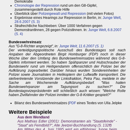
Demokratie
Chronologie der Repression
rund um den G8-Gipfel,
zusammengestellt durch Rote Hilfe
Überblick über
Polizeigewalt und Repression
(mit vielen Fotos)
Ergebnisse eines Hearings zur Repression in Berlin, in:
Junge Welt,
28.6.2007 (S. 3)
Strafrechtliche Nachbeben: Über 1000 Verfahren gegen
DemonstrantInnen, 28 gegen PolizistInnen. In:
Junge Welt, 6.8.2007
(S. 4)
Bundeswehreinsatz
Aus "G-8-Richter angezeigt", in:
Junge Welt, 11.6.2007 (S. 1)
Der verteidigungspolitische Ausschuß des Bundestages soll nach
Angaben der Abgeordneten Birgit Homburger (FDP) noch in dieser
Woche über den Umfang des Bundeswehreinsatzes während des G-8-
Gipfels informiert werden. So haben Spähpanzer und Hubschrauber der
Bundeswehr rund um Heiligendamm offensichtlich der Polizei bei der
Aufklärung zugearbeitet. Darüber hinaus wurden Sondereinheiten der
Polizei sowie Journalisten in Helikoptern der Luftwaffe transportiert. Die
stellvertretende Vorsitzende der Linksfraktion, Petra Pau, meldete in der
Sache am Wochenende Aufklärungsbedarf. "Was hatten
Bundeswehrpanzer am Tagungsort zu suchen?" Die
Bundestagsvizepräsidentin will schließlich auch wissen: "Welche Rolle
haben Zivilfahnder der Polizei inmitten der G-8-Kritiker gespielt?"
Bilanz des Bundeswehreinsatzes (
PDF
eines Textes von Ulla Jelpke
Weitere Beispiele
Aus dem Wendland
Aus Mathias Edler (2001): Demonstranten als "Staatsfeinde" -
"Staat" als Feindbild?", Alte Jeetzel-Buchhandlung (S. 132ff)
Am Mittag des 4. Juni 1995 wird ein elfjähriger Junge beim