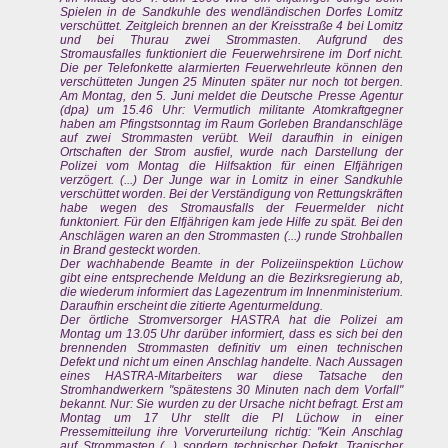
Spielen in de Sandkuhle des wendländischen Dorfes Lomitz
verschüttet. Zeitgleich brennen an der Kreisstraße 4 bei Lomitz
und bei Thurau zwei Strommasten. Aufgrund des
Stromausfalles funktioniert die Feuerwehrsirene im Dorf nicht.
Die per Telefonkette alarmierten Feuerwehrleute können den
verschütteten Jungen 25 Minuten später nur noch tot bergen.
Am Montag, den 5. Juni meldet die Deutsche Presse Agentur
(dpa) um 15.46 Uhr: Vermutlich militante Atomkraftgegner
haben am Pfingstsonntag im Raum Gorleben Brandanschläge
auf zwei Strommasten verübt. Weil daraufhin in einigen
Ortschaften der Strom ausfiel, wurde nach Darstellung der
Polizei vom Montag die Hilfsaktion für einen Elfjährigen
verzögert. (...) Der Junge war in Lomitz in einer Sandkuhle
verschüttet worden. Bei der Verständigung von Rettungskräften
habe wegen des Stromausfalls der Feuermelder nicht
funktoniert. Für den Elfjährigen kam jede Hilfe zu spät. Bei den
Anschlägen waren an den Strommasten (...) runde Strohballen
in Brand gesteckt worden.
Der wachhabende Beamte in der Polizeiinspektion Lüchow
gibt eine entsprechende Meldung an die Bezirksregierung ab,
die wiederum informiert das Lagezentrum im Innenministerium.
Daraufhin erscheint die zitierte Agenturmeldung.
Der örtliche Stromversorger HASTRA hat die Polizei am
Montag um 13.05 Uhr darüber informiert, dass es sich bei den
brennenden Strommasten definitiv um einen technischen
Defekt und nicht um einen Anschlag handelte. Nach Aussagen
eines HASTRA-Mitarbeiters war diese Tatsache den
Stromhandwerkern "spätestens 30 Minuten nach dem Vorfall"
bekannt. Nur: Sie wurden zu der Ursache nicht befragt. Erst am
Montag um 17 Uhr stellt die PI Lüchow in einer
Pressemitteilung ihre Vorverurteilung richtig: "Kein Anschlag
auf Strommasten (...) sondern technischer Defekt. Tragischer