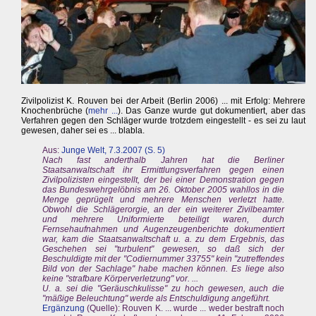
Zivilpolizist K. Rouven bei der Arbeit (Berlin 2006) ... mit Erfolg: Mehrere
Knochenbrüche (
mehr ...
). Das Ganze wurde gut dokumentiert, aber das
Verfahren gegen den Schläger wurde trotzdem eingestellt - es sei zu laut
gewesen, daher sei es ... blabla.
Aus:
Junge Welt, 7.3.2007 (S. 5)
Nach fast anderthalb Jahren hat die Berliner
Staatsanwaltschaft ihr Ermittlungsverfahren gegen einen
Zivilpolizisten eingestellt, der bei einer Demonstration gegen
das Bundeswehrgelöbnis am 26. Oktober 2005 wahllos in die
Menge geprügelt und mehrere Menschen verletzt hatte.
Obwohl die Schlägerorgie, an der ein weiterer Zivilbeamter
und mehrere Uniformierte beteiligt waren, durch
Fernsehaufnahmen und Augenzeugenberichte dokumentiert
war, kam die Staatsanwaltschaft u. a. zu dem Ergebnis, das
Geschehen sei "turbulent" gewesen, so daß sich der
Beschuldigte mit der "Codiernummer 33755" kein "zutreffendes
Bild von der Sachlage" habe machen können. Es liege also
keine "strafbare Körperverletzung" vor. ...
U. a. sei die "Geräuschkulisse" zu hoch gewesen, auch die
"mäßige Beleuchtung" werde als Entschuldigung angeführt.
Ergänzung
(Quelle): Rouven K. ... wurde ... weder bestraft noch