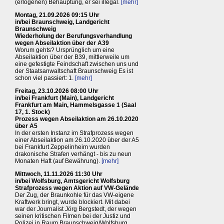
(erlogenen) Behauptung, er sei illegal.
[mehr]
Montag, 21.09.2026 09:15 Uhr
in/bei Braunschweig, Landgericht
Braunschweig
Wiederholung der Berufungsverhandlung
wegen Abseilaktion über der A39
Worum gehts? Ursprünglich um eine
Abseilaktion über der B39, mittlerweile um
eine gefestigte Feindschaft zwischen uns und
der Staatsanwaltschaft Braunschweig Es ist
schon viel passiert: 1.
[mehr]
Freitag, 23.10.2026 08:00 Uhr
in/bei Frankfurt (Main), Landgericht
Frankfurt am Main, Hammelsgasse 1 (Saal
17, 1. Stock)
Prozess wegen Abseilaktion am 26.10.2020
über A5
In der ersten Instanz im Strafprozess wegen
einer Abseilaktion am 26.10.2020 über der A5
bei Frankfurt Zeppelinheim wurden
drakonische Strafen verhängt - bis zu neun
Monaten Haft (auf Bewährung).
[mehr]
Mittwoch, 11.11.2026 11:30 Uhr
in/bei Wolfsburg, Amtsgericht Wolfsburg
Strafprozess wegen Aktion auf VW-Gelände
Der Zug, der Braunkohle für das VW-eigene
Kraftwerk bringt, wurde blockiert. Mit dabei
war der Journalist Jörg Bergstedt, der wegen
seinen kritischen Filmen bei der Justiz und
Polizei in Raum Braunschweig/Wolfsburg