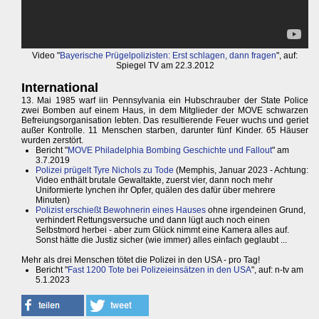
Video "
Bayerische Prügelpolizisten: Erst schlagen, dann fragen
", auf:
Spiegel TV am 22.3.2012
International
13. Mai 1985 warf iin Pennsylvania ein Hubschrauber der State Police
zwei Bomben auf einem Haus, in dem Mitglieder der MOVE schwarzen
Befreiungsorganisation lebten. Das resultierende Feuer wuchs und geriet
außer Kontrolle. 11 Menschen starben, darunter fünf Kinder. 65 Häuser
wurden zerstört.
Bericht "
MOVE Philadelphia Bombing Geschichte und Fallout
" am
3.7.2019
Polizei prügelt Tyre Nichols zu Tode
(Memphis, Januar 2023 - Achtung:
Video enthält brutale Gewaltakte, zuerst vier, dann noch mehr
Uniformierte lynchen ihr Opfer, quälen des dafür über mehrere
Minuten)
Polizist erschießt Bewohnerin eines Hauses
ohne irgendeinen Grund,
verhindert Rettungsversuche und dann lügt auch noch einen
Selbstmord herbei - aber zum Glück nimmt eine Kamera alles auf.
Sonst hätte die Justiz sicher (wie immer) alles einfach geglaubt ...
Mehr als drei Menschen tötet die Polizei in den USA - pro Tag!
Bericht "
Fast 1200 Tote bei Polizeieinsätzen in den USA
", auf: n-tv am
5.1.2023