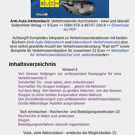
Anti-Auto-Aktionsbuch
: Verkehrswende durchsetzen - lokal und überall!
SeitenHieb-Verlag ++ 9 Euro ++ ISBN 978-3-86747-100-8 ++
Download
als PDF
Achtung!!! Komplettes Infopaket zu Verkehrswendeaktionen mit beiden
Büchern (
Anti-Auto-Aktionsbuch
und
Aktionsbuch Verkehrswende
) plus
eine selbst gewählte Anzahl der Verkehrswendezeitung "Rad ab!?" sowie
Beispiele für Verkehrswendepläne für zusammen 22 Euro ++
Werbeflyer
für Verkehrswendebücher und -aktionen
/center>
Inhaltsverzeichnis
Vorwort 4
Von kleinen Anfängen zur umfassenden Kampagne für eine
Verkehrswende 5
Sonderfall: Du - zwar allein, aber entschlossen
Normalfall: Als Gruppe loslegen ... gleich mit Aktionen!
Auf dem Weg: Von kleinen zu großen Aktionen, von der kleinen
Gruppe zu einer breiten Kooperation vieler Akteuris
Von Einzelforderungen zum umfassenden Verkehrswendeplan
Große Aktionstage: Autofrei ausprobieren
Sich einmischen - Recherche- und Beteiligungsmethoden 10
Recherche in Akten und anderswo
Klagen
Beteiligungsverfahren sinnvoll organisieren
Viele, viele Aktionsideen - entdecke die Möglichkeiten 15