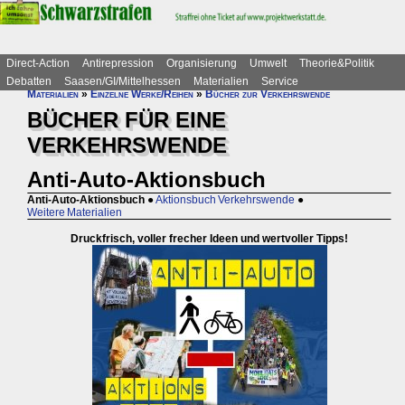
Direct-Action
Antirepression
Organisierung
Umwelt
Theorie&Politik
Debatten
Saasen/GI/Mittelhessen
Materialien
Service
Materialien
»
Einzelne Werke/Reihen
»
Bücher zur Verkehrswende
BÜCHER FÜR EINE
VERKEHRSWENDE
Anti-Auto-Aktionsbuch
Anti-Auto-Aktionsbuch
●
Aktionsbuch Verkehrswende
●
Weitere Materialien
Druckfrisch, voller frecher Ideen und wertvoller Tipps!